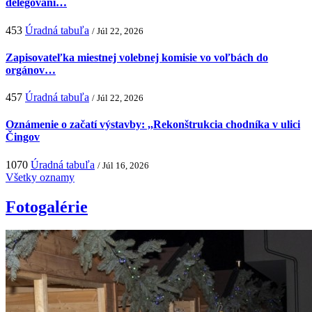
delegovaní…
453
Úradná tabuľa
/ Júl 22, 2026
Zapisovateľka miestnej volebnej komisie vo voľbách do
orgánov…
457
Úradná tabuľa
/ Júl 22, 2026
Oznámenie o začatí výstavby: ,,Rekonštrukcia chodníka v ulici
Čingov
1070
Úradná tabuľa
/ Júl 16, 2026
Všetky oznamy
Fotogalérie