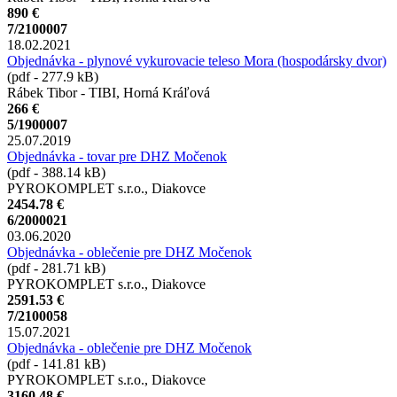
890 €
7/2100007
18.02.2021
Objednávka - plynové vykurovacie teleso Mora (hospodársky dvor)
(pdf - 277.9 kB)
Rábek Tibor - TIBI, Horná Kráľová
266 €
5/1900007
25.07.2019
Objednávka - tovar pre DHZ Močenok
(pdf - 388.14 kB)
PYROKOMPLET s.r.o., Diakovce
2454.78 €
6/2000021
03.06.2020
Objednávka - oblečenie pre DHZ Močenok
(pdf - 281.71 kB)
PYROKOMPLET s.r.o., Diakovce
2591.53 €
7/2100058
15.07.2021
Objednávka - oblečenie pre DHZ Močenok
(pdf - 141.81 kB)
PYROKOMPLET s.r.o., Diakovce
3160.48 €