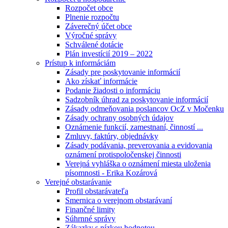
Rozpočet obce
Plnenie rozpočtu
Záverečný účet obce
Výročné správy
Schválené dotácie
Plán investícií 2019 – 2022
Prístup k informáciám
Zásady pre poskytovanie informácií
Ako získať informácie
Podanie žiadosti o informáciu
Sadzobník úhrad za poskytovanie informácií
Zásady odmeňovania poslancov OcZ v Močenku
Zásady ochrany osobných údajov
Oznámenie funkcií, zamestnaní, činností ...
Zmluvy, faktúry, objednávky
Zásady podávania, preverovania a evidovania
oznámení protispoločenskej činnosti
Verejná vyhláška o oznámení miesta uloženia
písomnosti - Erika Kozárová
Verejné obstarávanie
Profil obstarávateľa
Smernica o verejnom obstarávaní
Finančné limity
Súhrnné správy
Zákazky s nízkou hodnotou