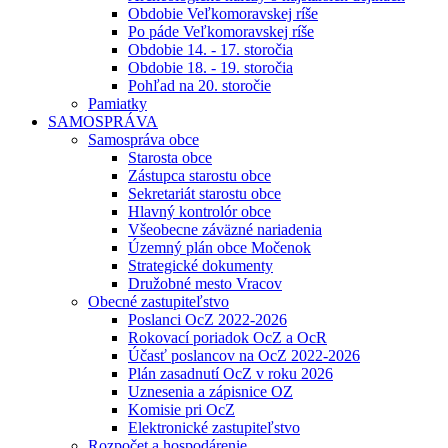
Obdobie Veľkomoravskej ríše
Po páde Veľkomoravskej ríše
Obdobie 14. - 17. storočia
Obdobie 18. - 19. storočia
Pohľad na 20. storočie
Pamiatky
SAMOSPRÁVA
Samospráva obce
Starosta obce
Zástupca starostu obce
Sekretariát starostu obce
Hlavný kontrolór obce
Všeobecne záväzné nariadenia
Územný plán obce Močenok
Strategické dokumenty
Družobné mesto Vracov
Obecné zastupiteľstvo
Poslanci OcZ 2022-2026
Rokovací poriadok OcZ a OcR
Účasť poslancov na OcZ 2022-2026
Plán zasadnutí OcZ v roku 2026
Uznesenia a zápisnice OZ
Komisie pri OcZ
Elektronické zastupiteľstvo
Rozpočet a hospodárenie