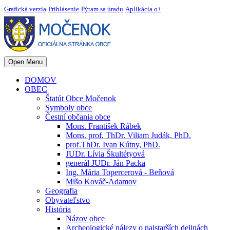
Grafická verzia
Prihlásenie
Pýtam sa úradu
Aplikácia o+
Open Menu
DOMOV
OBEC
Štatút Obce Močenok
Symboly obce
Čestní občania obce
Mons. František Rábek
Mons. prof. ThDr. Viliam Judák, PhD.
prof.ThDr. Ivan Kútny, PhD.
JUDr. Lívia Škultétyová
generál JUDr. Ján Packa
Ing. Mária Topercerová - Beňová
Mišo Kováč-Adamov
Geografia
Obyvateľstvo
História
Názov obce
Archeologické nálezy o najstarších dejinách