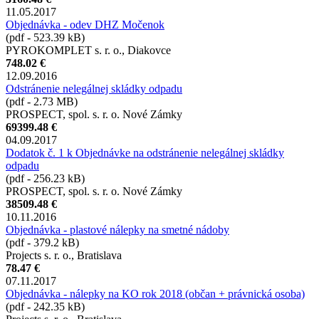
11.05.2017
Objednávka - odev DHZ Močenok
(pdf - 523.39 kB)
PYROKOMPLET s. r. o., Diakovce
748.02 €
12.09.2016
Odstránenie nelegálnej skládky odpadu
(pdf - 2.73 MB)
PROSPECT, spol. s. r. o. Nové Zámky
69399.48 €
04.09.2017
Dodatok č. 1 k Objednávke na odstránenie nelegálnej skládky
odpadu
(pdf - 256.23 kB)
PROSPECT, spol. s. r. o. Nové Zámky
38509.48 €
10.11.2016
Objednávka - plastové nálepky na smetné nádoby
(pdf - 379.2 kB)
Projects s. r. o., Bratislava
78.47 €
07.11.2017
Objednávka - nálepky na KO rok 2018 (občan + právnická osoba)
(pdf - 242.35 kB)