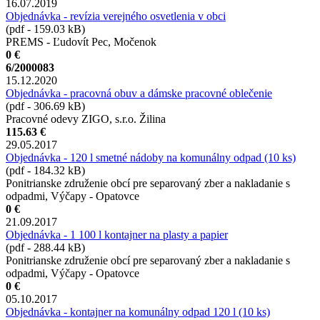
16.07.2019
Objednávka - revízia verejného osvetlenia v obci
(pdf - 159.03 kB)
PREMS - Ľudovít Pec, Močenok
0 €
6/2000083
15.12.2020
Objednávka - pracovná obuv a dámske pracovné oblečenie
(pdf - 306.69 kB)
Pracovné odevy ZIGO, s.r.o. Žilina
115.63 €
29.05.2017
Objednávka - 120 l smetné nádoby na komunálny odpad (10 ks)
(pdf - 184.32 kB)
Ponitrianske združenie obcí pre separovaný zber a nakladanie s
odpadmi, Výčapy - Opatovce
0 €
21.09.2017
Objednávka - 1 100 l kontajner na plasty a papier
(pdf - 288.44 kB)
Ponitrianske združenie obcí pre separovaný zber a nakladanie s
odpadmi, Výčapy - Opatovce
0 €
05.10.2017
Objednávka - kontajner na komunálny odpad 120 l (10 ks)