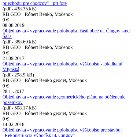
priechodu pre chodcov" - pri fote
(pdf - 438.35 kB)
RB GEO - Róbert Benko, Močenok
0 €
08.08.2019
Objednávka - vypracovanie polohopisu časti obce ul. Čingov smer
Šaľa
(pdf - 388.69 kB)
RB GEO - Róbert Benko, Močenok
0 €
21.09.2017
Objednávka - vypracovanie polohopisu výškopisu - lokalita ul.
Mlynská
(pdf - 298.9 kB)
RB GEO - Róbert Benko geodet, Močenok
0 €
28.11.2017
Objednávka - vypracovanie geometrického plánu na odčlenenie
pozemkov
(pdf - 508.17 kB)
RB GEO - Róbert Benko geodet, Močenok
0 €
14.02.2018
Objednávka - vypracovanie polohopisu výškopisu pre stavbu:
"Rekonštrukcia výbočísk ul. Čingov"