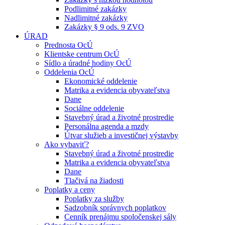
Podlimitné zakázky
Nadlimitné zakázky
Zakázky § 9 ods. 9 ZVO
ÚRAD
Prednosta OcÚ
Klientske centrum OcÚ
Sídlo a úradné hodiny OcÚ
Oddelenia OcÚ
Ekonomické oddelenie
Matrika a evidencia obyvateľstva
Dane
Sociálne oddelenie
Stavebný úrad a životné prostredie
Personálna agenda a mzdy
Útvar služieb a investičnej výstavby
Ako vybaviť?
Stavebný úrad a životné prostredie
Matrika a evidencia obyvateľstva
Dane
Tlačivá na žiadosti
Poplatky a ceny
Poplatky za služby
Sadzobník správnych poplatkov
Cenník prenájmu spoločenskej sály