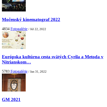
Močenský kinematograf 2022
4834
Fotogalérie
/ Júl 22, 2022
Európska kultúrna cesta svätých Cyrila a Metoda v
Nitrianskom…
5783
Fotogalérie
/ Jan 31, 2022
GM 2021