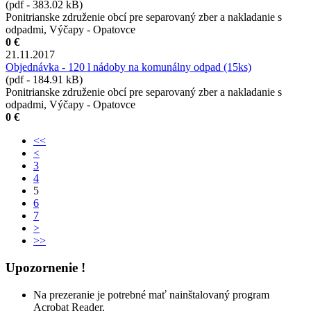
(pdf - 383.02 kB)
Ponitrianske združenie obcí pre separovaný zber a nakladanie s
odpadmi, Výčapy - Opatovce
0 €
21.11.2017
Objednávka - 120 l nádoby na komunálny odpad (15ks)
(pdf - 184.91 kB)
Ponitrianske združenie obcí pre separovaný zber a nakladanie s
odpadmi, Výčapy - Opatovce
0 €
<<
<
3
4
5
6
7
>
>>
Upozornenie !
Na prezeranie je potrebné mať nainštalovaný program
Acrobat Reader.