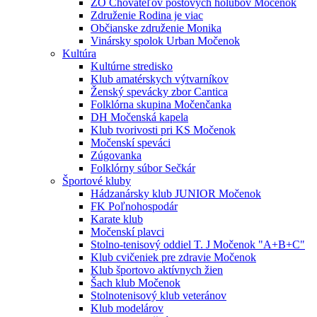
ZO Chovateľov poštových holubov Močenok
Združenie Rodina je viac
Občianske združenie Monika
Vinársky spolok Urban Močenok
Kultúra
Kultúrne stredisko
Klub amatérskych výtvarníkov
Ženský spevácky zbor Cantica
Folklórna skupina Močenčanka
DH Močenská kapela
Klub tvorivosti pri KS Močenok
Močenskí speváci
Zúgovanka
Folklórny súbor Sečkár
Športové kluby
Hádzanársky klub JUNIOR Močenok
FK Poľnohospodár
Karate klub
Močenskí plavci
Stolno-tenisový oddiel T. J Močenok "A+B+C"
Klub cvičeniek pre zdravie Močenok
Klub športovo aktívnych žien
Šach klub Močenok
Stolnotenisový klub veteránov
Klub modelárov