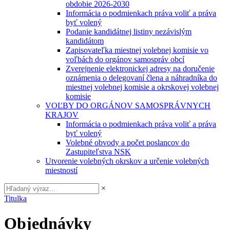
obdobie 2026-2030
Informácia o podmienkach práva voliť a práva
byť volený
Podanie kandidátnej listiny nezávislým
kandidátom
Zapisovateľka miestnej volebnej komisie vo
voľbách do orgánov samospráv obcí
Zverejnenie elektronickej adresy na doručenie
oznámenia o delegovaní člena a náhradníka do
miestnej volebnej komisie a okrskovej volebnej
komisie
VOĽBY DO ORGÁNOV SAMOSPRÁVNYCH
KRAJOV
Informácia o podmienkach práva voliť a práva
byť volený
Volebné obvody a počet poslancov do
Zastupiteľstva NSK
Utvorenie volebných okrskov a určenie volebných
miestností
×
Titulka
Objednávky