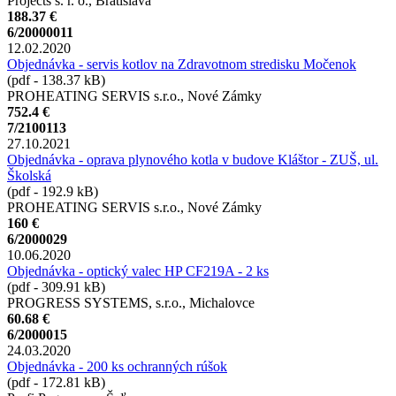
Projects s. r. o., Bratislava
188.37 €
6/20000011
12.02.2020
Objednávka - servis kotlov na Zdravotnom stredisku Močenok
(pdf - 138.37 kB)
PROHEATING SERVIS s.r.o., Nové Zámky
752.4 €
7/2100113
27.10.2021
Objednávka - oprava plynového kotla v budove Kláštor - ZUŠ, ul.
Školská
(pdf - 192.9 kB)
PROHEATING SERVIS s.r.o., Nové Zámky
160 €
6/2000029
10.06.2020
Objednávka - optický valec HP CF219A - 2 ks
(pdf - 309.91 kB)
PROGRESS SYSTEMS, s.r.o., Michalovce
60.68 €
6/2000015
24.03.2020
Objednávka - 200 ks ochranných rúšok
(pdf - 172.81 kB)