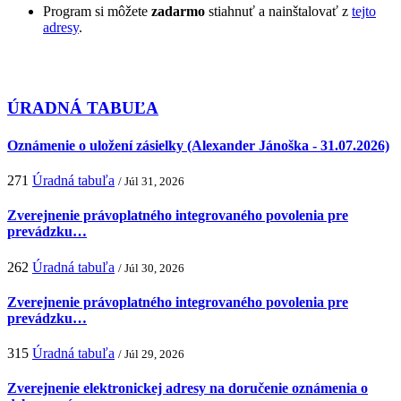
Program si môžete
zadarmo
stiahnuť a nainštalovať z
tejto
adresy
.
ÚRADNÁ TABUĽA
Oznámenie o uložení zásielky (Alexander Jánoška - 31.07.2026)
271
Úradná tabuľa
/ Júl 31, 2026
Zverejnenie právoplatného integrovaného povolenia pre
prevádzku…
262
Úradná tabuľa
/ Júl 30, 2026
Zverejnenie právoplatného integrovaného povolenia pre
prevádzku…
315
Úradná tabuľa
/ Júl 29, 2026
Zverejnenie elektronickej adresy na doručenie oznámenia o