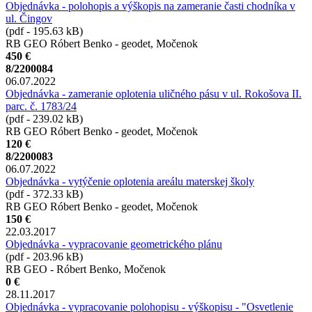
Objednávka - polohopis a výškopis na zameranie časti chodníka v
ul. Čingov
(pdf - 195.63 kB)
RB GEO Róbert Benko - geodet, Močenok
450 €
8/2200084
06.07.2022
Objednávka - zameranie oplotenia uličného pásu v ul. Rokošova II.
parc. č. 1783/24
(pdf - 239.02 kB)
RB GEO Róbert Benko - geodet, Močenok
120 €
8/2200083
06.07.2022
Objednávka - vytýčenie oplotenia areálu materskej školy
(pdf - 372.33 kB)
RB GEO Róbert Benko - geodet, Močenok
150 €
22.03.2017
Objednávka - vypracovanie geometrického plánu
(pdf - 203.96 kB)
RB GEO - Róbert Benko, Močenok
0 €
28.11.2017
Objednávka - vypracovanie polohopisu - výškopisu - "Osvetlenie