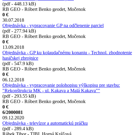
(pdf - 448.13 kB)
RB GEO - Róbert Benko geodet, Močenok
0 €
30.07.2018
Objednávka - vypracovanie GP na odčlenenie parciel
(pdf - 277.94 kB)
RB GEO - Róbert Benko geodet, Močenok
0 €
13.09.2018
Objednávka - GP ku kolaudačnému konaniu - Technol. zhodnotenie
hasičskej zbrojnice
(pdf - 547.9 kB)
RB GEO - Róbert Benko geodet, Močenok
0 €
06.12.2018
Objednávka - vypracovanie polohopisu výškopisu pre stavbu:
"Rekonštrukcia MK - ul. Kakava a Malá Kakava""
(pdf - 293.55 kB)
RB GEO - Róbert Benko geodet, Močenok
0 €
6/2000081
09.12.2020
Objednávka - televízor a automatickú práčku
(pdf - 289.4 kB)
Rábek Tibor - TIBI, Horná Kráľová