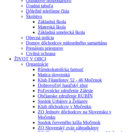
Odpadové hospodárstvo
Úradná tabuľa
Dôležité telefónne čísla
Školstvo
Základná škola
Materská škola
Základná umelecká škola
Obecná polícia
Domov dôchodcov milosrdného samaritána
Prenájom priestorov
Civilná ochrana
ŽIVOT V OBCI
Organizácie
Rímskokatolícka farnosť
Matica slovenská
Klub Filatelistov 52 - 46 Močenok
Dobrovoľný hasičský zbor
Poľovnícke združenie Zálesie
Občianske združenie RUBÍN
Spolok Urbárov a Želiarov
Klub dôchodcov v Močenku
ZO Jednoty dôchodcov na Slovensku v
Močenku
Spolok červeného kríža Močenok
ZO Slovenský zväz záhradkárov