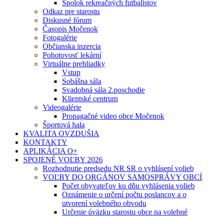
Spolok rekreačných futbalistov
Odkaz pre starostu
Diskusné fórum
Časopis Močenok
Fotogalérie
Občianska inzercia
Pohotovosť lekární
Virtuálne prehliadky
Vstup
Sobášna sála
Svadobná sála 2.poschodie
Klientské centrum
Videogalérie
Propagačné video obce Močenok
Športová hala
KVALITA OVZDUŠIA
KONTAKTY
APLIKÁCIA O+
SPOJENÉ VOĽBY 2026
Rozhodnutie predsedu NR SR o vyhlásení volieb
VOĽBY DO ORGÁNOV SAMOSPRÁVY OBCÍ
Počet obyvateľov ku dňu vyhlásenia volieb
Oznámenie o určení počtu poslancov a o
utvorení volebného obvodu
Určenie úväzku starostu obce na volebné