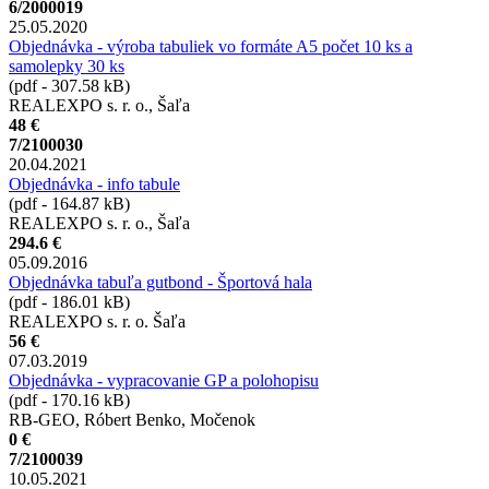
6/2000019
25.05.2020
Objednávka - výroba tabuliek vo formáte A5 počet 10 ks a
samolepky 30 ks
(pdf - 307.58 kB)
REALEXPO s. r. o., Šaľa
48 €
7/2100030
20.04.2021
Objednávka - info tabule
(pdf - 164.87 kB)
REALEXPO s. r. o., Šaľa
294.6 €
05.09.2016
Objednávka tabuľa gutbond - Športová hala
(pdf - 186.01 kB)
REALEXPO s. r. o. Šaľa
56 €
07.03.2019
Objednávka - vypracovanie GP a polohopisu
(pdf - 170.16 kB)
RB-GEO, Róbert Benko, Močenok
0 €
7/2100039
10.05.2021