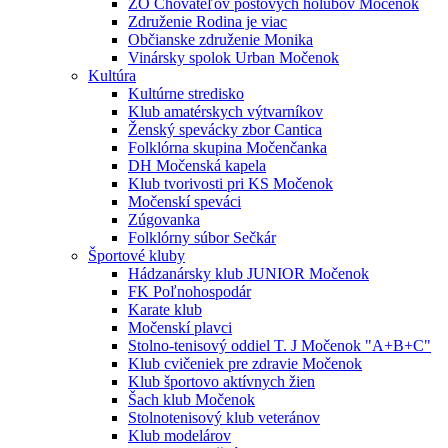
ZO Chovateľov poštových holubov Močenok
Združenie Rodina je viac
Občianske združenie Monika
Vinársky spolok Urban Močenok
Kultúra
Kultúrne stredisko
Klub amatérskych výtvarníkov
Ženský spevácky zbor Cantica
Folklórna skupina Močenčanka
DH Močenská kapela
Klub tvorivosti pri KS Močenok
Močenskí speváci
Zúgovanka
Folklórny súbor Sečkár
Športové kluby
Hádzanársky klub JUNIOR Močenok
FK Poľnohospodár
Karate klub
Močenskí plavci
Stolno-tenisový oddiel T. J Močenok "A+B+C"
Klub cvičeniek pre zdravie Močenok
Klub športovo aktívnych žien
Šach klub Močenok
Stolnotenisový klub veteránov
Klub modelárov