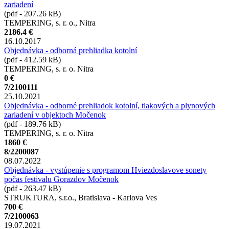
zariadení
(pdf - 207.26 kB)
TEMPERING, s. r. o., Nitra
2186.4 €
16.10.2017
Objednávka - odborná prehliadka kotolní
(pdf - 412.59 kB)
TEMPERING, s. r. o. Nitra
0 €
7/2100111
25.10.2021
Objednávka - odborné prehliadok kotolní, tlakových a plynových
zariadení v objektoch Močenok
(pdf - 189.76 kB)
TEMPERING, s. r. o. Nitra
1860 €
8/2200087
08.07.2022
Objednávka - vystúpenie s programom Hviezdoslavove sonety
počas festivalu Gorazdov Močenok
(pdf - 263.47 kB)
STRUKTURA, s.r.o., Bratislava - Karlova Ves
700 €
7/2100063
19.07.2021