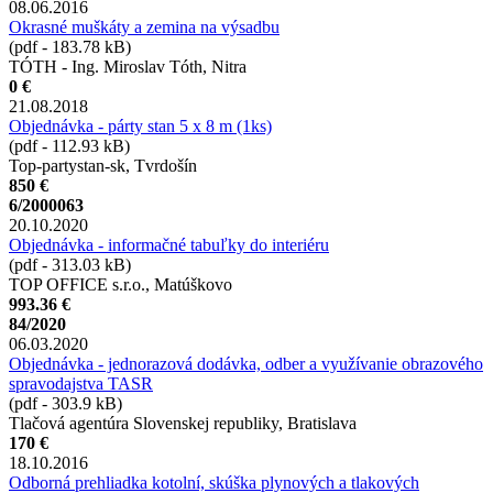
08.06.2016
Okrasné muškáty a zemina na výsadbu
(pdf - 183.78 kB)
TÓTH - Ing. Miroslav Tóth, Nitra
0 €
21.08.2018
Objednávka - párty stan 5 x 8 m (1ks)
(pdf - 112.93 kB)
Top-partystan-sk, Tvrdošín
850 €
6/2000063
20.10.2020
Objednávka - informačné tabuľky do interiéru
(pdf - 313.03 kB)
TOP OFFICE s.r.o., Matúškovo
993.36 €
84/2020
06.03.2020
Objednávka - jednorazová dodávka, odber a využívanie obrazového
spravodajstva TASR
(pdf - 303.9 kB)
Tlačová agentúra Slovenskej republiky, Bratislava
170 €
18.10.2016
Odborná prehliadka kotolní, skúška plynových a tlakových