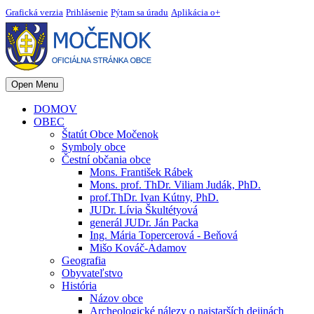
Grafická verzia
Prihlásenie
Pýtam sa úradu
Aplikácia o+
Open Menu
DOMOV
OBEC
Štatút Obce Močenok
Symboly obce
Čestní občania obce
Mons. František Rábek
Mons. prof. ThDr. Viliam Judák, PhD.
prof.ThDr. Ivan Kútny, PhD.
JUDr. Lívia Škultétyová
generál JUDr. Ján Packa
Ing. Mária Topercerová - Beňová
Mišo Kováč-Adamov
Geografia
Obyvateľstvo
História
Názov obce
Archeologické nálezy o najstarších dejinách