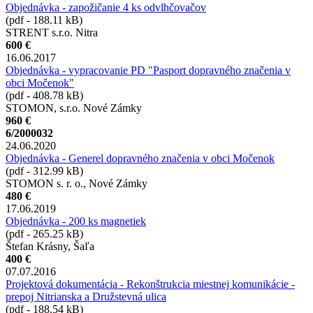
Objednávka - zapožičanie 4 ks odvlhčovačov
(pdf - 188.11 kB)
STRENT s.r.o. Nitra
600 €
16.06.2017
Objednávka - vypracovanie PD "Pasport dopravného značenia v
obci Močenok"
(pdf - 408.78 kB)
STOMON, s.r.o. Nové Zámky
960 €
6/2000032
24.06.2020
Objednávka - Generel dopravného značenia v obci Močenok
(pdf - 312.99 kB)
STOMON s. r. o., Nové Zámky
480 €
17.06.2019
Objednávka - 200 ks magnetiek
(pdf - 265.25 kB)
Štefan Krásny, Šaľa
400 €
07.07.2016
Projektová dokumentácia - Rekonštrukcia miestnej komunikácie -
prepoj Nitrianska a Družstevná ulica
(pdf - 188.54 kB)