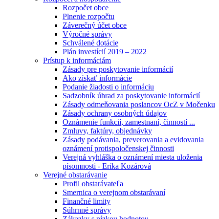
Rozpočet obce
Plnenie rozpočtu
Záverečný účet obce
Výročné správy
Schválené dotácie
Plán investícií 2019 – 2022
Prístup k informáciám
Zásady pre poskytovanie informácií
Ako získať informácie
Podanie žiadosti o informáciu
Sadzobník úhrad za poskytovanie informácií
Zásady odmeňovania poslancov OcZ v Močenku
Zásady ochrany osobných údajov
Oznámenie funkcií, zamestnaní, činností ...
Zmluvy, faktúry, objednávky
Zásady podávania, preverovania a evidovania
oznámení protispoločenskej činnosti
Verejná vyhláška o oznámení miesta uloženia
písomnosti - Erika Kozárová
Verejné obstarávanie
Profil obstarávateľa
Smernica o verejnom obstarávaní
Finančné limity
Súhrnné správy
Zákazky s nízkou hodnotou