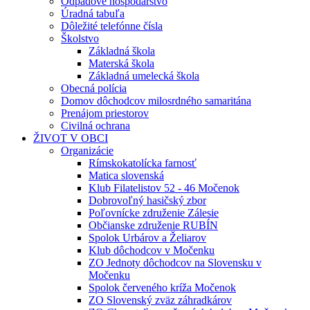
Odpadové hospodárstvo
Úradná tabuľa
Dôležité telefónne čísla
Školstvo
Základná škola
Materská škola
Základná umelecká škola
Obecná polícia
Domov dôchodcov milosrdného samaritána
Prenájom priestorov
Civilná ochrana
ŽIVOT V OBCI
Organizácie
Rímskokatolícka farnosť
Matica slovenská
Klub Filatelistov 52 - 46 Močenok
Dobrovoľný hasičský zbor
Poľovnícke združenie Zálesie
Občianske združenie RUBÍN
Spolok Urbárov a Želiarov
Klub dôchodcov v Močenku
ZO Jednoty dôchodcov na Slovensku v
Močenku
Spolok červeného kríža Močenok
ZO Slovenský zväz záhradkárov