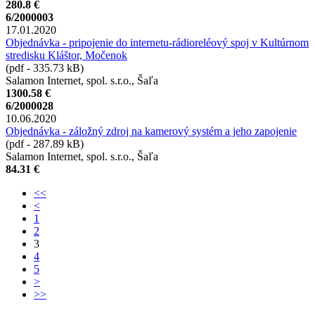
280.8 €
6/2000003
17.01.2020
Objednávka - pripojenie do internetu-rádioreléový spoj v Kultúrnom
stredisku Kláštor, Močenok
(pdf - 335.73 kB)
Salamon Internet, spol. s.r.o., Šaľa
1300.58 €
6/2000028
10.06.2020
Objednávka - záložný zdroj na kamerový systém a jeho zapojenie
(pdf - 287.89 kB)
Salamon Internet, spol. s.r.o., Šaľa
84.31 €
<<
<
1
2
3
4
5
>
>>