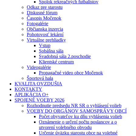
Spolok rekreačných futbalistov
Odkaz pre starostu
Diskusné fórum
Časopis Močenok
Fotogalérie
Občianska inzercia
Pohotovosť lekární
Virtuálne prehliadky
Vstup
Sobášna sála
Svadobná sála 2.poschodie
Klientské centrum
Videogalérie
Propagačné video obce Močenok
Športová hala
KVALITA OVZDUŠIA
KONTAKTY
APLIKÁCIA O+
SPOJENÉ VOĽBY 2026
Rozhodnutie predsedu NR SR o vyhlásení volieb
VOĽBY DO ORGÁNOV SAMOSPRÁVY OBCÍ
Počet obyvateľov ku dňu vyhlásenia volieb
Oznámenie o určení počtu poslancov a o
utvorení volebného obvodu
Určenie úväzku starostu obce na volebné