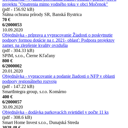
projektu "Opatrenia mimo vodného toku v obci Močenok"
(pdf - 156.92 kB)
Štátna ochrana prírody SR, Banská Bystrica
70 €
6/2000053
10.09.2020
Objednávka - príprava a vypracovanie Žiadosti o poskytnutie
podpory formou dotácie na r. 2021- oblasť: Podpora projektov
zamer. na zlepšenie kvality ovzdušia
(pdf - 304.33 kB)
SPIM, s.r.o., Čierne Kľačany
800 €
6/2000002
20.01.2020
Objednávka - vypracovanie a podanie žiadosti o NFP v oblasti
podpory regionálneho rozvoja
(pdf - 147.22 kB)
SmartIntegra group, s.r.o. Komárno
400 €
6/2000057
30.09.2020
Objednávka - dodávka parkovacích svietidiel v počte 11 ks
(pdf - 308.6 kB)
Smart Home Invest s.r.o., Dunajská Streda
3028.48 €