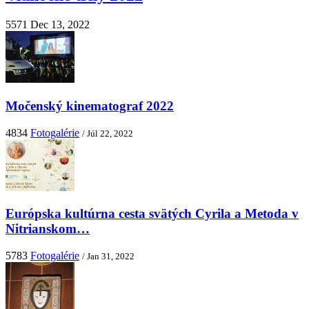
5571
Dec 13, 2022
Močenský kinematograf 2022
4834
Fotogalérie
/ Júl 22, 2022
Európska kultúrna cesta svätých Cyrila a Metoda v
Nitrianskom…
5783
Fotogalérie
/ Jan 31, 2022