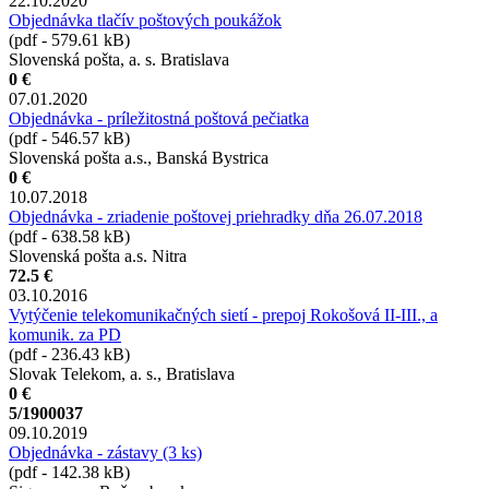
22.10.2020
Objednávka tlačív poštových poukážok
(pdf - 579.61 kB)
Slovenská pošta, a. s. Bratislava
0 €
07.01.2020
Objednávka - príležitostná poštová pečiatka
(pdf - 546.57 kB)
Slovenská pošta a.s., Banská Bystrica
0 €
10.07.2018
Objednávka - zriadenie poštovej priehradky dňa 26.07.2018
(pdf - 638.58 kB)
Slovenská pošta a.s. Nitra
72.5 €
03.10.2016
Vytýčenie telekomunikačných sietí - prepoj Rokošová II-III., a
komunik. za PD
(pdf - 236.43 kB)
Slovak Telekom, a. s., Bratislava
0 €
5/1900037
09.10.2019
Objednávka - zástavy (3 ks)
(pdf - 142.38 kB)