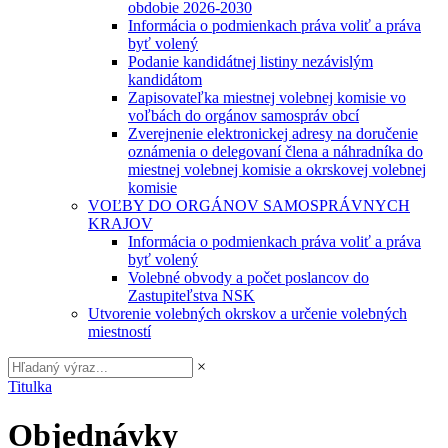
obdobie 2026-2030
Informácia o podmienkach práva voliť a práva
byť volený
Podanie kandidátnej listiny nezávislým
kandidátom
Zapisovateľka miestnej volebnej komisie vo
voľbách do orgánov samospráv obcí
Zverejnenie elektronickej adresy na doručenie
oznámenia o delegovaní člena a náhradníka do
miestnej volebnej komisie a okrskovej volebnej
komisie
VOĽBY DO ORGÁNOV SAMOSPRÁVNYCH
KRAJOV
Informácia o podmienkach práva voliť a práva
byť volený
Volebné obvody a počet poslancov do
Zastupiteľstva NSK
Utvorenie volebných okrskov a určenie volebných
miestností
×
Titulka
Objednávky