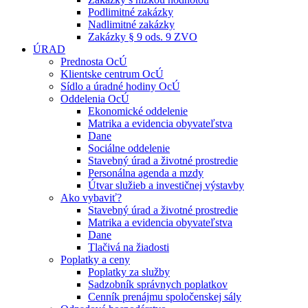
Podlimitné zakázky
Nadlimitné zakázky
Zakázky § 9 ods. 9 ZVO
ÚRAD
Prednosta OcÚ
Klientske centrum OcÚ
Sídlo a úradné hodiny OcÚ
Oddelenia OcÚ
Ekonomické oddelenie
Matrika a evidencia obyvateľstva
Dane
Sociálne oddelenie
Stavebný úrad a životné prostredie
Personálna agenda a mzdy
Útvar služieb a investičnej výstavby
Ako vybaviť?
Stavebný úrad a životné prostredie
Matrika a evidencia obyvateľstva
Dane
Tlačivá na žiadosti
Poplatky a ceny
Poplatky za služby
Sadzobník správnych poplatkov
Cenník prenájmu spoločenskej sály