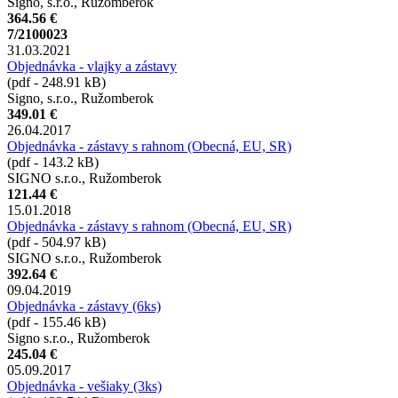
Signo, s.r.o., Ružomberok
364.56 €
7/2100023
31.03.2021
Objednávka - vlajky a zástavy
(pdf - 248.91 kB)
Signo, s.r.o., Ružomberok
349.01 €
26.04.2017
Objednávka - zástavy s rahnom (Obecná, EU, SR)
(pdf - 143.2 kB)
SIGNO s.r.o., Ružomberok
121.44 €
15.01.2018
Objednávka - zástavy s rahnom (Obecná, EU, SR)
(pdf - 504.97 kB)
SIGNO s.r.o., Ružomberok
392.64 €
09.04.2019
Objednávka - zástavy (6ks)
(pdf - 155.46 kB)
Signo s.r.o., Ružomberok
245.04 €
05.09.2017
Objednávka - vešiaky (3ks)