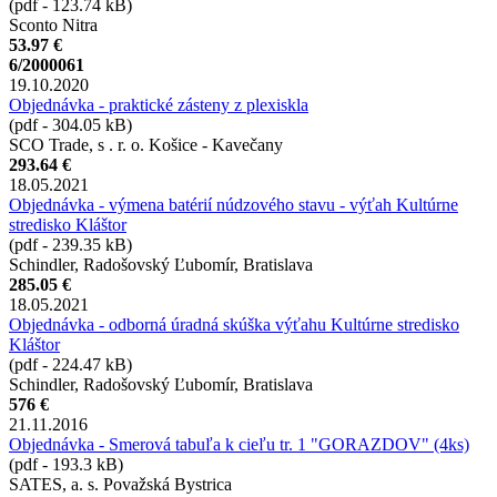
(pdf - 123.74 kB)
Sconto Nitra
53.97 €
6/2000061
19.10.2020
Objednávka - praktické zásteny z plexiskla
(pdf - 304.05 kB)
SCO Trade, s . r. o. Košice - Kavečany
293.64 €
18.05.2021
Objednávka - výmena batérií núdzového stavu - výťah Kultúrne
stredisko Kláštor
(pdf - 239.35 kB)
Schindler, Radošovský Ľubomír, Bratislava
285.05 €
18.05.2021
Objednávka - odborná úradná skúška výťahu Kultúrne stredisko
Kláštor
(pdf - 224.47 kB)
Schindler, Radošovský Ľubomír, Bratislava
576 €
21.11.2016
Objednávka - Smerová tabuľa k cieľu tr. 1 "GORAZDOV" (4ks)
(pdf - 193.3 kB)
SATES, a. s. Považská Bystrica