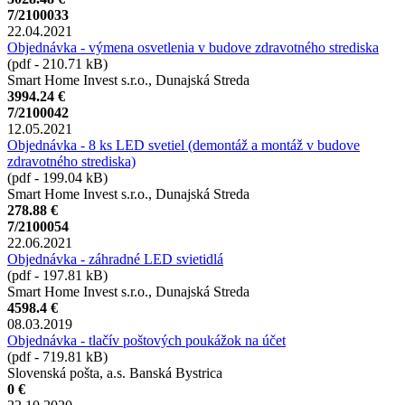
7/2100033
22.04.2021
Objednávka - výmena osvetlenia v budove zdravotného strediska
(pdf - 210.71 kB)
Smart Home Invest s.r.o., Dunajská Streda
3994.24 €
7/2100042
12.05.2021
Objednávka - 8 ks LED svetiel (demontáž a montáž v budove
zdravotného strediska)
(pdf - 199.04 kB)
Smart Home Invest s.r.o., Dunajská Streda
278.88 €
7/2100054
22.06.2021
Objednávka - záhradné LED svietidlá
(pdf - 197.81 kB)
Smart Home Invest s.r.o., Dunajská Streda
4598.4 €
08.03.2019
Objednávka - tlačív poštových poukážok na účet
(pdf - 719.81 kB)
Slovenská pošta, a.s. Banská Bystrica
0 €