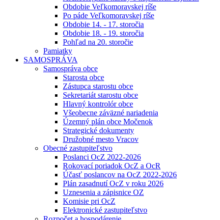
Obdobie Veľkomoravskej ríše
Po páde Veľkomoravskej ríše
Obdobie 14. - 17. storočia
Obdobie 18. - 19. storočia
Pohľad na 20. storočie
Pamiatky
SAMOSPRÁVA
Samospráva obce
Starosta obce
Zástupca starostu obce
Sekretariát starostu obce
Hlavný kontrolór obce
Všeobecne záväzné nariadenia
Územný plán obce Močenok
Strategické dokumenty
Družobné mesto Vracov
Obecné zastupiteľstvo
Poslanci OcZ 2022-2026
Rokovací poriadok OcZ a OcR
Účasť poslancov na OcZ 2022-2026
Plán zasadnutí OcZ v roku 2026
Uznesenia a zápisnice OZ
Komisie pri OcZ
Elektronické zastupiteľstvo
Rozpočet a hospodárenie