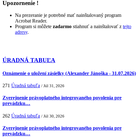
Upozornenie !
Na prezeranie je potrebné mať nainštalovaný program
Acrobat Reader.
Program si môžete
zadarmo
stiahnuť a nainštalovať z
tejto
adresy
.
ÚRADNÁ TABUĽA
Oznámenie o uložení zásielky (Alexander Jánoška - 31.07.2026)
271
Úradná tabuľa
/ Júl 31, 2026
Zverejnenie právoplatného integrovaného povolenia pre
prevádzku…
262
Úradná tabuľa
/ Júl 30, 2026
Zverejnenie právoplatného integrovaného povolenia pre
prevádzku…