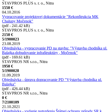
STAVPROS PLUS s. r. o., Nitra
1550 €
04.10.2016
Vypracovanie projektovej dokumentácie "Rekonštrukcia MK
Chalupy Močenok"
(pdf - 241.42 kB)
STAVPROS PLUS s. r. o., Nitra
2150 €
5/1900023
23.08.2019
Objednávka - vypracovanie PD na stavbu: "Výstavba chodníka ul.
Balajka-dobudovanie infraštruktúry , Močenok"
(pdf - 169.61 kB)
STAVPROS NR s.r.o., Nitra
1950 €
5/1900028
11.09.2019
Objednávka - úprava dopracovanie PD "Výstavba chodníka ul.
Balajka"
(pdf - 426.44 kB)
STAVPROS NR s.r.o., Nitra
0 €
7/2100109
21.10.2021
Objednávka - vydanie potvrdenia Štátnej ochrany prírody SR k