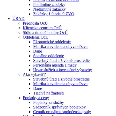
Podlimitné zakázky
Nadlimitné zakázky
Zakázky § 9 ods. 9 ZVO
ÚRAD
Prednosta OcÚ
Klientske centrum OcÚ
Sídlo a úradné hodiny OcÚ
Oddelenia OcÚ
Ekonomické oddelenie
Matrika a evidencia obyvateľstva
Dane
Sociálne oddelenie
Stavebný úrad a životné prostredie
Personálna agenda a mzdy
Útvar služieb a investičnej výstavby
Ako vybaviť?
Stavebný úrad a životné prostredie
Matrika a evidencia obyvateľstva
Dane
Tlačivá na žiadosti
Poplatky a ceny
Poplatky za služby
Sadzobník správnych poplatkov
Cenník prenájmu spoločenskej sály