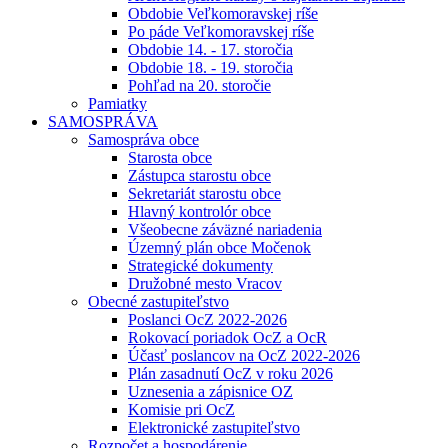
Obdobie Veľkomoravskej ríše
Po páde Veľkomoravskej ríše
Obdobie 14. - 17. storočia
Obdobie 18. - 19. storočia
Pohľad na 20. storočie
Pamiatky
SAMOSPRÁVA
Samospráva obce
Starosta obce
Zástupca starostu obce
Sekretariát starostu obce
Hlavný kontrolór obce
Všeobecne záväzné nariadenia
Územný plán obce Močenok
Strategické dokumenty
Družobné mesto Vracov
Obecné zastupiteľstvo
Poslanci OcZ 2022-2026
Rokovací poriadok OcZ a OcR
Účasť poslancov na OcZ 2022-2026
Plán zasadnutí OcZ v roku 2026
Uznesenia a zápisnice OZ
Komisie pri OcZ
Elektronické zastupiteľstvo
Rozpočet a hospodárenie