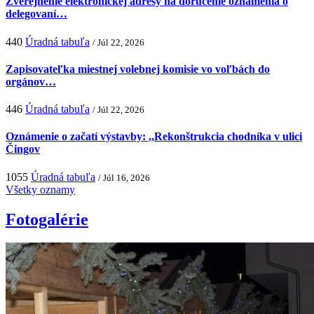
Zverejnenie elektronickej adresy na doručenie oznámenia o
delegovaní…
440
Úradná tabuľa
/ Júl 22, 2026
Zapisovateľka miestnej volebnej komisie vo voľbách do
orgánov…
446
Úradná tabuľa
/ Júl 22, 2026
Oznámenie o začatí výstavby: ,,Rekonštrukcia chodníka v ulici
Čingov
1055
Úradná tabuľa
/ Júl 16, 2026
Všetky oznamy
Fotogalérie