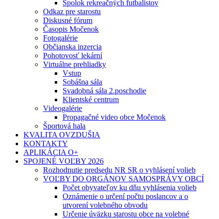
Spolok rekreačných futbalistov
Odkaz pre starostu
Diskusné fórum
Časopis Močenok
Fotogalérie
Občianska inzercia
Pohotovosť lekární
Virtuálne prehliadky
Vstup
Sobášna sála
Svadobná sála 2.poschodie
Klientské centrum
Videogalérie
Propagačné video obce Močenok
Športová hala
KVALITA OVZDUŠIA
KONTAKTY
APLIKÁCIA O+
SPOJENÉ VOĽBY 2026
Rozhodnutie predsedu NR SR o vyhlásení volieb
VOĽBY DO ORGÁNOV SAMOSPRÁVY OBCÍ
Počet obyvateľov ku dňu vyhlásenia volieb
Oznámenie o určení počtu poslancov a o
utvorení volebného obvodu
Určenie úväzku starostu obce na volebné