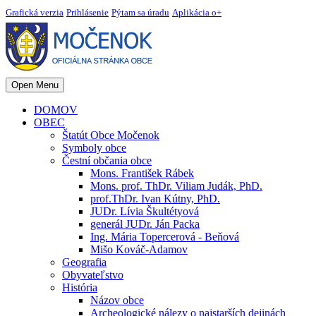
Grafická verzia
Prihlásenie
Pýtam sa úradu
Aplikácia o+
Open Menu
DOMOV
OBEC
Štatút Obce Močenok
Symboly obce
Čestní občania obce
Mons. František Rábek
Mons. prof. ThDr. Viliam Judák, PhD.
prof.ThDr. Ivan Kútny, PhD.
JUDr. Lívia Škultétyová
generál JUDr. Ján Packa
Ing. Mária Topercerová - Beňová
Mišo Kováč-Adamov
Geografia
Obyvateľstvo
História
Názov obce
Archeologické nálezy o najstarších dejinách