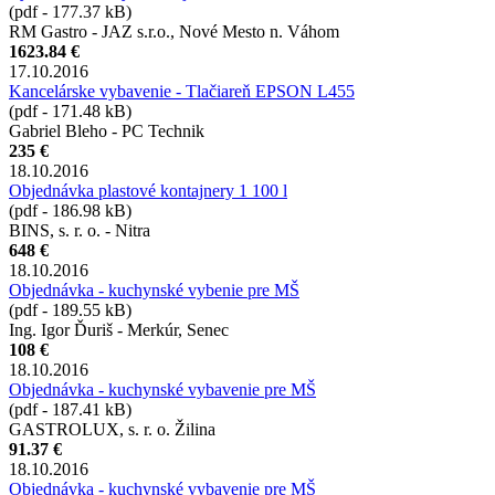
(pdf - 177.37 kB)
RM Gastro - JAZ s.r.o., Nové Mesto n. Váhom
1623.84 €
17.10.2016
Kancelárske vybavenie - Tlačiareň EPSON L455
(pdf - 171.48 kB)
Gabriel Bleho - PC Technik
235 €
18.10.2016
Objednávka plastové kontajnery 1 100 l
(pdf - 186.98 kB)
BINS, s. r. o. - Nitra
648 €
18.10.2016
Objednávka - kuchynské vybenie pre MŠ
(pdf - 189.55 kB)
Ing. Igor Ďuriš - Merkúr, Senec
108 €
18.10.2016
Objednávka - kuchynské vybavenie pre MŠ
(pdf - 187.41 kB)
GASTROLUX, s. r. o. Žilina
91.37 €
18.10.2016
Objednávka - kuchynské vybavenie pre MŠ