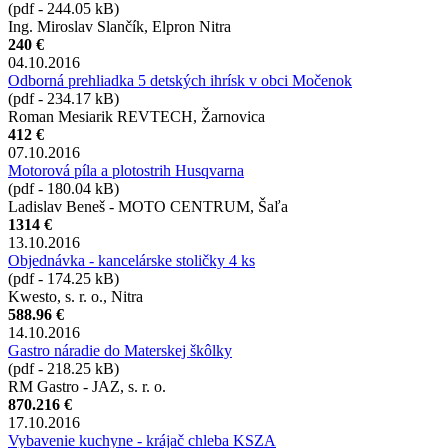
(pdf - 244.05 kB)
Ing. Miroslav Slančík, Elpron Nitra
240 €
04.10.2016
Odborná prehliadka 5 detských ihrísk v obci Močenok
(pdf - 234.17 kB)
Roman Mesiarik REVTECH, Žarnovica
412 €
07.10.2016
Motorová píla a plotostrih Husqvarna
(pdf - 180.04 kB)
Ladislav Beneš - MOTO CENTRUM, Šaľa
1314 €
13.10.2016
Objednávka - kancelárske stoličky 4 ks
(pdf - 174.25 kB)
Kwesto, s. r. o., Nitra
588.96 €
14.10.2016
Gastro náradie do Materskej škôlky
(pdf - 218.25 kB)
RM Gastro - JAZ, s. r. o.
870.216 €
17.10.2016
Vybavenie kuchyne - krájač chleba KSZA