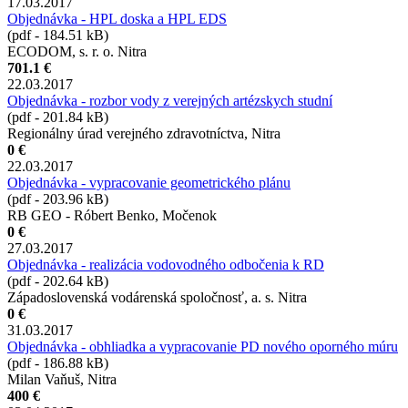
17.03.2017
Objednávka - HPL doska a HPL EDS
(pdf - 184.51 kB)
ECODOM, s. r. o. Nitra
701.1 €
22.03.2017
Objednávka - rozbor vody z verejných artézskych studní
(pdf - 201.84 kB)
Regionálny úrad verejného zdravotníctva, Nitra
0 €
22.03.2017
Objednávka - vypracovanie geometrického plánu
(pdf - 203.96 kB)
RB GEO - Róbert Benko, Močenok
0 €
27.03.2017
Objednávka - realizácia vodovodného odbočenia k RD
(pdf - 202.64 kB)
Západoslovenská vodárenská spoločnosť, a. s. Nitra
0 €
31.03.2017
Objednávka - obhliadka a vypracovanie PD nového oporného múru
(pdf - 186.88 kB)
Milan Vaňuš, Nitra
400 €