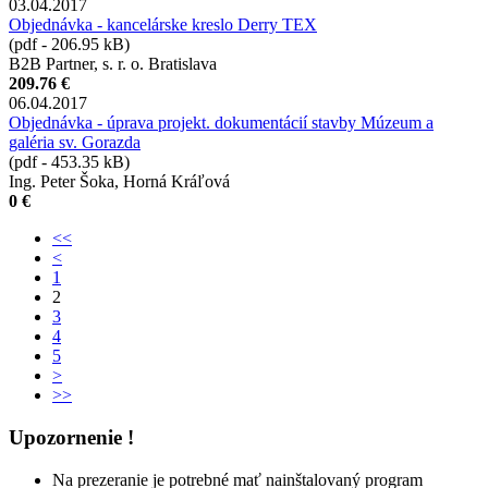
03.04.2017
Objednávka - kancelárske kreslo Derry TEX
(pdf - 206.95 kB)
B2B Partner, s. r. o. Bratislava
209.76 €
06.04.2017
Objednávka - úprava projekt. dokumentácií stavby Múzeum a
galéria sv. Gorazda
(pdf - 453.35 kB)
Ing. Peter Šoka, Horná Kráľová
0 €
<<
<
1
2
3
4
5
>
>>
Upozornenie !
Na prezeranie je potrebné mať nainštalovaný program