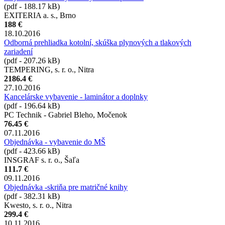
(pdf - 188.17 kB)
EXITERIA a. s., Brno
188 €
18.10.2016
Odborná prehliadka kotolní, skúška plynových a tlakových
zariadení
(pdf - 207.26 kB)
TEMPERING, s. r. o., Nitra
2186.4 €
27.10.2016
Kancelárske vybavenie - laminátor a doplnky
(pdf - 196.64 kB)
PC Technik - Gabriel Bleho, Močenok
76.45 €
07.11.2016
Objednávka - vybavenie do MŠ
(pdf - 423.66 kB)
INSGRAF s. r. o., Šaľa
111.7 €
09.11.2016
Objednávka -skriňa pre matričné knihy
(pdf - 382.31 kB)
Kwesto, s. r. o., Nitra
299.4 €
10.11.2016