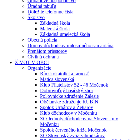
Odpadové hospodárstvo
Úradná tabuľa
Dôležité telefónne čísla
Školstvo
Základná škola
Materská škola
Základná umelecká škola
Obecná polícia
Domov dôchodcov milosrdného samaritána
Prenájom priestorov
Civilná ochrana
ŽIVOT V OBCI
Organizácie
Rímskokatolícka farnosť
Matica slovenská
Klub Filatelistov 52 - 46 Močenok
Dobrovoľný hasičský zbor
Poľovnícke združenie Zálesie
Občianske združenie RUBÍN
Spolok Urbárov a Želiarov
Klub dôchodcov v Močenku
ZO Jednoty dôchodcov na Slovensku v
Močenku
Spolok červeného kríža Močenok
ZO Slovenský zväz záhradkárov