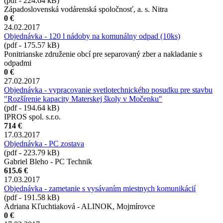
(pdf - 224.64 kB)
Západoslovenská vodárenská spoločnosť, a. s. Nitra
0 €
24.02.2017
Objednávka - 120 l nádoby na komunálny odpad (10ks)
(pdf - 175.57 kB)
Ponitrianske združenie obcí pre separovaný zber a nakladanie s
odpadmi
0 €
27.02.2017
Objednávka - vypracovanie svetlotechnického posudku pre stavbu
"Rozšírenie kapacity Materskej školy v Močenku"
(pdf - 194.64 kB)
IPROS spol. s.r.o.
714 €
17.03.2017
Objednávka - PC zostava
(pdf - 223.79 kB)
Gabriel Bleho - PC Technik
615.6 €
17.03.2017
Objednávka - zametanie s vysávaním miestnych komunikácií
(pdf - 191.58 kB)
Adriana Kľuchtiaková - ALINOK, Mojmírovce
0 €