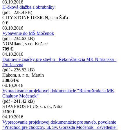
03.10.2016
H-čková dlažba a obrubníky
(pdf - 228.9 kB)
CITY STONE DESIGN, s.r.o Šaľa
0 €
03.10.2016
Vybavenie do MŠ Močenok
(pdf - 234.63 kB)
NOMIland, s.r.o. Košice
709 €
04.10.2016
Dopravné značky pre stavbu - Rekonštrukcia MK Nitrianska -
Družstevná
(pdf - 236.53 kB)
Hakom, s. r. o., Martin
338.64 €
04.10.2016
Vypracovanie projektovej dokumentácie "Rekonštrukcia MK
Chalupy Močenok"
(pdf - 241.42 kB)
STAVPROS PLUS s. r. o., Nitra
2150 €
04.10.2016
Vypracovanie projektovej dokumentácie pre staveb. povolenie
"Priechod pre chodcov, ul. Sv. Gorazda Močenok - osvetlenie"