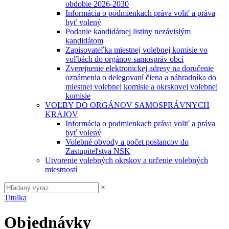
obdobie 2026-2030
Informácia o podmienkach práva voliť a práva
byť volený
Podanie kandidátnej listiny nezávislým
kandidátom
Zapisovateľka miestnej volebnej komisie vo
voľbách do orgánov samospráv obcí
Zverejnenie elektronickej adresy na doručenie
oznámenia o delegovaní člena a náhradníka do
miestnej volebnej komisie a okrskovej volebnej
komisie
VOĽBY DO ORGÁNOV SAMOSPRÁVNYCH
KRAJOV
Informácia o podmienkach práva voliť a práva
byť volený
Volebné obvody a počet poslancov do
Zastupiteľstva NSK
Utvorenie volebných okrskov a určenie volebných
miestností
×
Titulka
Objednávky