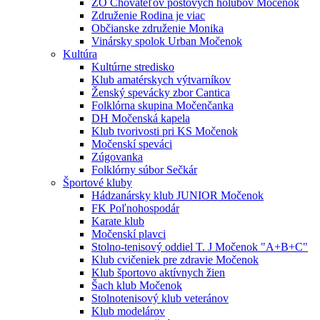
ZO Chovateľov poštových holubov Močenok
Združenie Rodina je viac
Občianske združenie Monika
Vinársky spolok Urban Močenok
Kultúra
Kultúrne stredisko
Klub amatérskych výtvarníkov
Ženský spevácky zbor Cantica
Folklórna skupina Močenčanka
DH Močenská kapela
Klub tvorivosti pri KS Močenok
Močenskí speváci
Zúgovanka
Folklórny súbor Sečkár
Športové kluby
Hádzanársky klub JUNIOR Močenok
FK Poľnohospodár
Karate klub
Močenskí plavci
Stolno-tenisový oddiel T. J Močenok "A+B+C"
Klub cvičeniek pre zdravie Močenok
Klub športovo aktívnych žien
Šach klub Močenok
Stolnotenisový klub veteránov
Klub modelárov