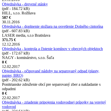
Objednávka - drevené stánky
(pdf - 184.72 kB)
HILL, s.r.o. Rožňava
587 €
30.11.2016
Objednávka - doplnenie stožiara na osvetlenie Dolného cintorína
(pdf - 607.83 kB)
LASER media, s.r.o Bratislava
371.75 €
12.12.2016
Objednávka - kontrola a čistenie komínov v obecných objektoch
(pdf - 172.67 kB)
NAGY - kominárstvo, s.r.o. Šaľa
0 €
12.02.2017
Objednávka - očipované nádoby na separovaný odpad (plasty,
papier, BRO)
(pdf - 202.62 kB)
Ponitrianske združenie obcí pre separovaný zber a nakladanie s
odpadmi
0 €
22.02.2017
Objednávka - zriadenie pripojenia vodovodnej prípojky na verejný
vodovod