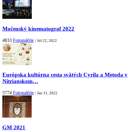
Močenský kinematograf 2022
4833
Fotogalérie
/ Júl 22, 2022
Európska kultúrna cesta svätých Cyrila a Metoda v
Nitrianskom…
5774
Fotogalérie
/ Jan 31, 2022
GM 2021