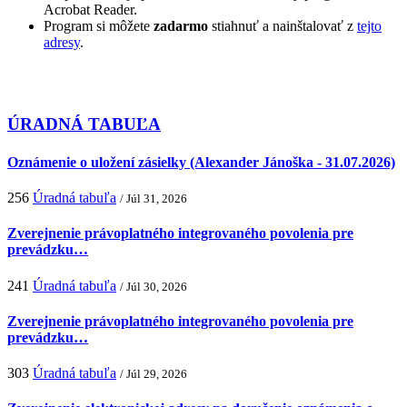
Acrobat Reader.
Program si môžete
zadarmo
stiahnuť a nainštalovať z
tejto
adresy
.
ÚRADNÁ TABUĽA
Oznámenie o uložení zásielky (Alexander Jánoška - 31.07.2026)
256
Úradná tabuľa
/ Júl 31, 2026
Zverejnenie právoplatného integrovaného povolenia pre
prevádzku…
241
Úradná tabuľa
/ Júl 30, 2026
Zverejnenie právoplatného integrovaného povolenia pre
prevádzku…
303
Úradná tabuľa
/ Júl 29, 2026