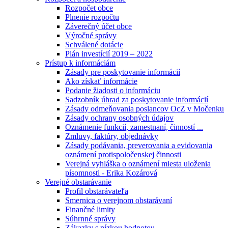
Rozpočet obce
Plnenie rozpočtu
Záverečný účet obce
Výročné správy
Schválené dotácie
Plán investícií 2019 – 2022
Prístup k informáciám
Zásady pre poskytovanie informácií
Ako získať informácie
Podanie žiadosti o informáciu
Sadzobník úhrad za poskytovanie informácií
Zásady odmeňovania poslancov OcZ v Močenku
Zásady ochrany osobných údajov
Oznámenie funkcií, zamestnaní, činností ...
Zmluvy, faktúry, objednávky
Zásady podávania, preverovania a evidovania
oznámení protispoločenskej činnosti
Verejná vyhláška o oznámení miesta uloženia
písomnosti - Erika Kozárová
Verejné obstarávanie
Profil obstarávateľa
Smernica o verejnom obstarávaní
Finančné limity
Súhrnné správy
Zákazky s nízkou hodnotou