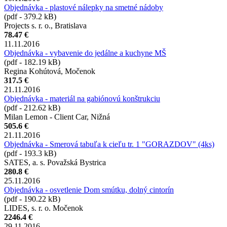
Objednávka - plastové nálepky na smetné nádoby
(pdf - 379.2 kB)
Projects s. r. o., Bratislava
78.47 €
11.11.2016
Objednávka - vybavenie do jedálne a kuchyne MŠ
(pdf - 182.19 kB)
Regina Kohútová, Močenok
317.5 €
21.11.2016
Objednávka - materiál na gabiónovú konštrukciu
(pdf - 212.62 kB)
Milan Lemon - Client Car, Nižná
505.6 €
21.11.2016
Objednávka - Smerová tabuľa k cieľu tr. 1 "GORAZDOV" (4ks)
(pdf - 193.3 kB)
SATES, a. s. Považská Bystrica
280.8 €
25.11.2016
Objednávka - osvetlenie Dom smútku, dolný cintorín
(pdf - 190.22 kB)
LIDES, s. r. o. Močenok
2246.4 €
29.11.2016