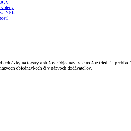
JOV
ť volený
stva NSK
ostí
bjednávky na tovary a služby. Objednávky je možné triediť a prehľadáv
v názvoch objednávkach či v názvoch dodávateľov.