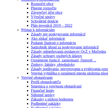
Rozpočet obce
Plnenie rozpočtu
Záverečný účet obce
Výročné správy
Schválené dotácie
Plán investícií 2019 – 2022
Prístup k informáciám
Zásady pre poskytovanie informácií
Ako získať informácie
Podanie žiadosti o informáciu
Sadzobník úhrad za poskytovanie informácií
Zásady odmeňovania poslancov OcZ v Močenku
Zásady ochrany osobných údajov
Oznámenie funkcií, zamestnaní, činností ...
Zmluvy, faktúry, objednávky
Zásady podávania, preverovania a evidovania ozná
Verejná vyhláška o oznámení miesta uloženia píso
Verejné obstarávanie
Profil obstarávateľa
Smernica o verejnom obstarávaní
Finančné limity
Súhrnné správy
Zákazky s nízkou hodnotou
Podlimitné zakázky
Nadlimitné zakázky