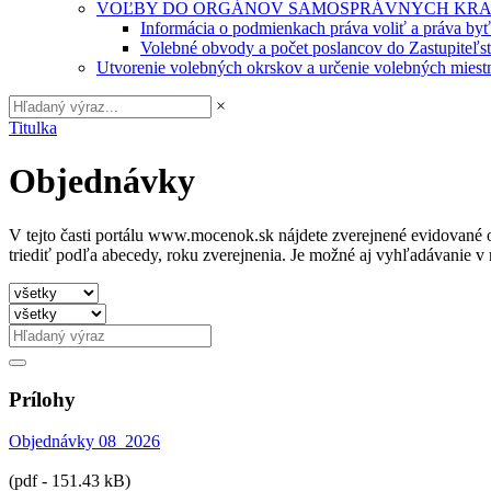
VOĽBY DO ORGÁNOV SAMOSPRÁVNYCH KRA
Informácia o podmienkach práva voliť a práva by
Volebné obvody a počet poslancov do Zastupiteľ
Utvorenie volebných okrskov a určenie volebných miestn
×
Titulka
Objednávky
V tejto časti portálu www.mocenok.sk nájdete zverejnené evidované o
triediť podľa abecedy, roku zverejnenia. Je možné aj vyhľadávanie 
Prílohy
Objednávky 08_2026
(pdf - 151.43 kB)