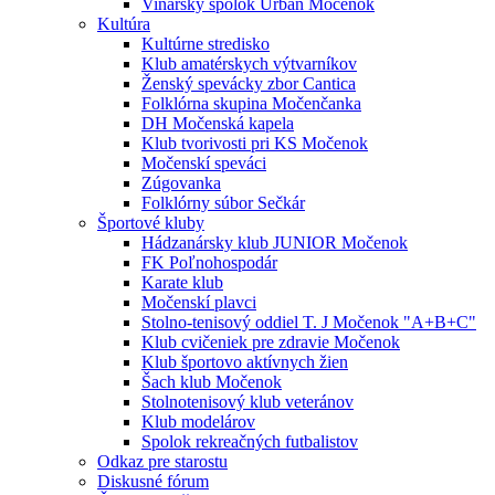
Vinársky spolok Urban Močenok
Kultúra
Kultúrne stredisko
Klub amatérskych výtvarníkov
Ženský spevácky zbor Cantica
Folklórna skupina Močenčanka
DH Močenská kapela
Klub tvorivosti pri KS Močenok
Močenskí speváci
Zúgovanka
Folklórny súbor Sečkár
Športové kluby
Hádzanársky klub JUNIOR Močenok
FK Poľnohospodár
Karate klub
Močenskí plavci
Stolno-tenisový oddiel T. J Močenok "A+B+C"
Klub cvičeniek pre zdravie Močenok
Klub športovo aktívnych žien
Šach klub Močenok
Stolnotenisový klub veteránov
Klub modelárov
Spolok rekreačných futbalistov
Odkaz pre starostu
Diskusné fórum