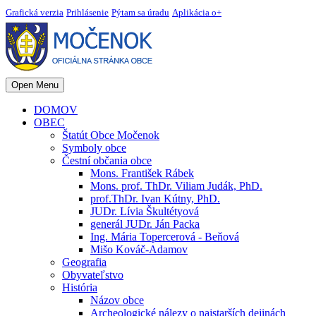
Grafická verzia
Prihlásenie
Pýtam sa úradu
Aplikácia o+
Open Menu
DOMOV
OBEC
Štatút Obce Močenok
Symboly obce
Čestní občania obce
Mons. František Rábek
Mons. prof. ThDr. Viliam Judák, PhD.
prof.ThDr. Ivan Kútny, PhD.
JUDr. Lívia Škultétyová
generál JUDr. Ján Packa
Ing. Mária Topercerová - Beňová
Mišo Kováč-Adamov
Geografia
Obyvateľstvo
História
Názov obce
Archeologické nálezy o najstarších dejinách