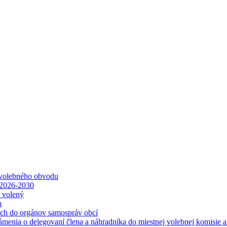
 volebného obvodu
 2026-2030
ť volený
m
ách do orgánov samospráv obcí
ámenia o delegovaní člena a náhradníka do miestnej volebnej komisie 