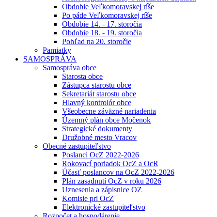
Obdobie Veľkomoravskej ríše
Po páde Veľkomoravskej ríše
Obdobie 14. - 17. storočia
Obdobie 18. - 19. storočia
Pohľad na 20. storočie
Pamiatky
SAMOSPRÁVA
Samospráva obce
Starosta obce
Zástupca starostu obce
Sekretariát starostu obce
Hlavný kontrolór obce
Všeobecne záväzné nariadenia
Územný plán obce Močenok
Strategické dokumenty
Družobné mesto Vracov
Obecné zastupiteľstvo
Poslanci OcZ 2022-2026
Rokovací poriadok OcZ a OcR
Účasť poslancov na OcZ 2022-2026
Plán zasadnutí OcZ v roku 2026
Uznesenia a zápisnice OZ
Komisie pri OcZ
Elektronické zastupiteľstvo
Rozpočet a hospodárenie