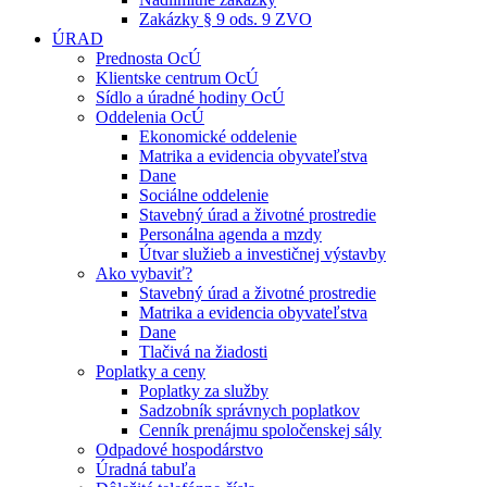
Zakázky § 9 ods. 9 ZVO
ÚRAD
Prednosta OcÚ
Klientske centrum OcÚ
Sídlo a úradné hodiny OcÚ
Oddelenia OcÚ
Ekonomické oddelenie
Matrika a evidencia obyvateľstva
Dane
Sociálne oddelenie
Stavebný úrad a životné prostredie
Personálna agenda a mzdy
Útvar služieb a investičnej výstavby
Ako vybaviť?
Stavebný úrad a životné prostredie
Matrika a evidencia obyvateľstva
Dane
Tlačivá na žiadosti
Poplatky a ceny
Poplatky za služby
Sadzobník správnych poplatkov
Cenník prenájmu spoločenskej sály
Odpadové hospodárstvo
Úradná tabuľa