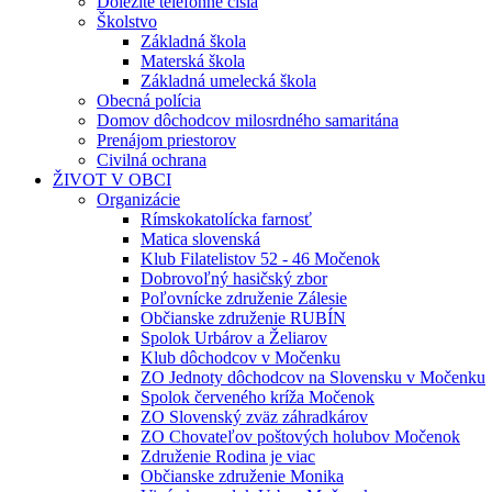
Dôležité telefónne čísla
Školstvo
Základná škola
Materská škola
Základná umelecká škola
Obecná polícia
Domov dôchodcov milosrdného samaritána
Prenájom priestorov
Civilná ochrana
ŽIVOT V OBCI
Organizácie
Rímskokatolícka farnosť
Matica slovenská
Klub Filatelistov 52 - 46 Močenok
Dobrovoľný hasičský zbor
Poľovnícke združenie Zálesie
Občianske združenie RUBÍN
Spolok Urbárov a Želiarov
Klub dôchodcov v Močenku
ZO Jednoty dôchodcov na Slovensku v Močenku
Spolok červeného kríža Močenok
ZO Slovenský zväz záhradkárov
ZO Chovateľov poštových holubov Močenok
Združenie Rodina je viac
Občianske združenie Monika