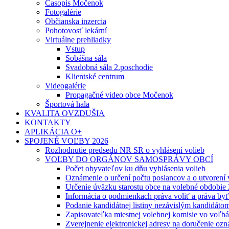
Časopis Močenok
Fotogalérie
Občianska inzercia
Pohotovosť lekární
Virtuálne prehliadky
Vstup
Sobášna sála
Svadobná sála 2.poschodie
Klientské centrum
Videogalérie
Propagačné video obce Močenok
Športová hala
KVALITA OVZDUŠIA
KONTAKTY
APLIKÁCIA O+
SPOJENÉ VOĽBY 2026
Rozhodnutie predsedu NR SR o vyhlásení volieb
VOĽBY DO ORGÁNOV SAMOSPRÁVY OBCÍ
Počet obyvateľov ku dňu vyhlásenia volieb
Oznámenie o určení počtu poslancov a o utvorení
Určenie úväzku starostu obce na volebné obdobie
Informácia o podmienkach práva voliť a práva by
Podanie kandidátnej listiny nezávislým kandidáto
Zapisovateľka miestnej volebnej komisie vo voľb
Zverejnenie elektronickej adresy na doručenie ozn