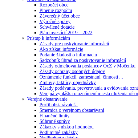
Rozpočet obce
Plnenie rozpočtu
Záverečný účet obce
Výročné správy
Schválené dotácie
Plán investícií 2019 – 2022
Prístup k informáciám
Zásady pre poskytovanie informácií
Ako získať informácie
Podanie žiadosti o informáciu
Sadzobník úhrad za poskytovanie informácií
Zásady odmeňovania poslancov OcZ v Močenku
Zásady ochrany osobných údajov
Oznámenie funkcií, zamestnaní, činností ...
Zmluvy, faktúry, objednávky
Zásady podávania, preverovania a evidovania ozná
Verejná vyhláška o oznámení miesta uloženia píso
Verejné obstarávanie
Profil obstarávateľa
Smernica o verejnom obstarávaní
Finančné limity
Súhrnné správy
Zákazky s nízkou hodnotou
Podlimitné zakázky
Nadlimitné zakázky