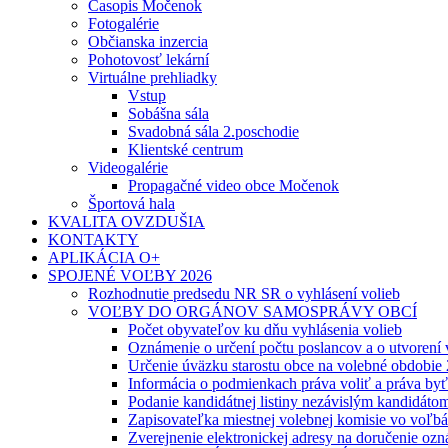
Časopis Močenok
Fotogalérie
Občianska inzercia
Pohotovosť lekární
Virtuálne prehliadky
Vstup
Sobášna sála
Svadobná sála 2.poschodie
Klientské centrum
Videogalérie
Propagačné video obce Močenok
Športová hala
KVALITA OVZDUŠIA
KONTAKTY
APLIKÁCIA O+
SPOJENÉ VOĽBY 2026
Rozhodnutie predsedu NR SR o vyhlásení volieb
VOĽBY DO ORGÁNOV SAMOSPRÁVY OBCÍ
Počet obyvateľov ku dňu vyhlásenia volieb
Oznámenie o určení počtu poslancov a o utvorení
Určenie úväzku starostu obce na volebné obdobie
Informácia o podmienkach práva voliť a práva by
Podanie kandidátnej listiny nezávislým kandidáto
Zapisovateľka miestnej volebnej komisie vo voľb
Zverejnenie elektronickej adresy na doručenie ozn