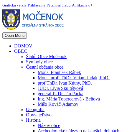
Grafická verzia
Prihlásenie
Pýtam sa úradu
Aplikácia o+
Open Menu
DOMOV
OBEC
Štatút Obce Močenok
Symboly obce
Čestní občania obce
Mons. František Rábek
Mons. prof. ThDr. Viliam Judák, PhD.
prof.ThDr. Ivan Kútny, PhD.
JUDr. Lívia Škultétyová
generál JUDr. Ján Packa
Ing. Mária Topercerová - Beňová
Mišo Kováč-Adamov
Geografia
Obyvateľstvo
História
Názov obce
Archeologické nálezy o najstarších dejinách