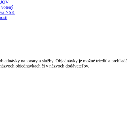
JOV
ť volený
stva NSK
ostí
bjednávky na tovary a služby. Objednávky je možné triediť a prehľadáv
v názvoch objednávkach či v názvoch dodávateľov.