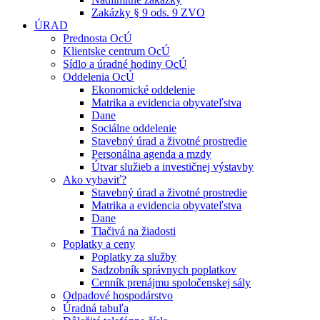
Zakázky § 9 ods. 9 ZVO
ÚRAD
Prednosta OcÚ
Klientske centrum OcÚ
Sídlo a úradné hodiny OcÚ
Oddelenia OcÚ
Ekonomické oddelenie
Matrika a evidencia obyvateľstva
Dane
Sociálne oddelenie
Stavebný úrad a životné prostredie
Personálna agenda a mzdy
Útvar služieb a investičnej výstavby
Ako vybaviť?
Stavebný úrad a životné prostredie
Matrika a evidencia obyvateľstva
Dane
Tlačivá na žiadosti
Poplatky a ceny
Poplatky za služby
Sadzobník správnych poplatkov
Cenník prenájmu spoločenskej sály
Odpadové hospodárstvo
Úradná tabuľa