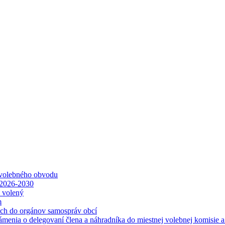
 volebného obvodu
 2026-2030
ť volený
m
ách do orgánov samospráv obcí
ámenia o delegovaní člena a náhradníka do miestnej volebnej komisie 