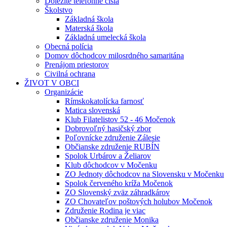
Dôležité telefónne čísla
Školstvo
Základná škola
Materská škola
Základná umelecká škola
Obecná polícia
Domov dôchodcov milosrdného samaritána
Prenájom priestorov
Civilná ochrana
ŽIVOT V OBCI
Organizácie
Rímskokatolícka farnosť
Matica slovenská
Klub Filatelistov 52 - 46 Močenok
Dobrovoľný hasičský zbor
Poľovnícke združenie Zálesie
Občianske združenie RUBÍN
Spolok Urbárov a Želiarov
Klub dôchodcov v Močenku
ZO Jednoty dôchodcov na Slovensku v Močenku
Spolok červeného kríža Močenok
ZO Slovenský zväz záhradkárov
ZO Chovateľov poštových holubov Močenok
Združenie Rodina je viac
Občianske združenie Monika