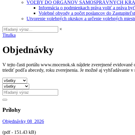
VOĽBY DO ORGÁNOV SAMOSPRÁVNYCH KRA
Informácia o podmienkach práva voliť a práva by
Volebné obvody a počet poslancov do Zastupiteľ
Utvorenie volebných okrskov a určenie volebných miestn
×
Titulka
Objednávky
V tejto časti portálu www.mocenok.sk nájdete zverejnené evidované o
triediť podľa abecedy, roku zverejnenia. Je možné aj vyhľadávanie 
Prílohy
Objednávky 08_2026
(pdf - 151.43 kB)