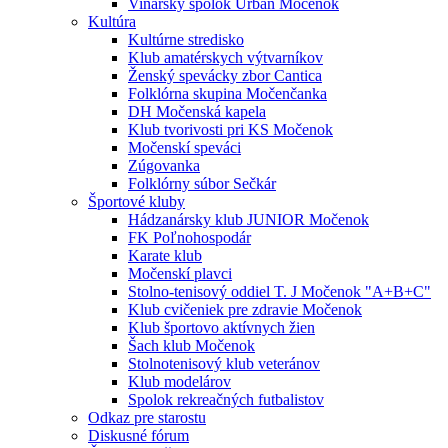
Vinársky spolok Urban Močenok
Kultúra
Kultúrne stredisko
Klub amatérskych výtvarníkov
Ženský spevácky zbor Cantica
Folklórna skupina Močenčanka
DH Močenská kapela
Klub tvorivosti pri KS Močenok
Močenskí speváci
Zúgovanka
Folklórny súbor Sečkár
Športové kluby
Hádzanársky klub JUNIOR Močenok
FK Poľnohospodár
Karate klub
Močenskí plavci
Stolno-tenisový oddiel T. J Močenok "A+B+C"
Klub cvičeniek pre zdravie Močenok
Klub športovo aktívnych žien
Šach klub Močenok
Stolnotenisový klub veteránov
Klub modelárov
Spolok rekreačných futbalistov
Odkaz pre starostu
Diskusné fórum