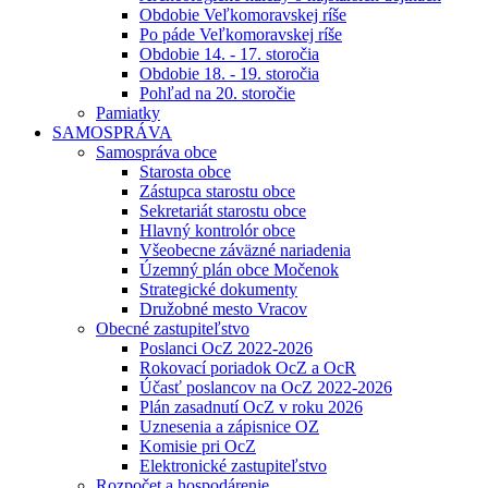
Obdobie Veľkomoravskej ríše
Po páde Veľkomoravskej ríše
Obdobie 14. - 17. storočia
Obdobie 18. - 19. storočia
Pohľad na 20. storočie
Pamiatky
SAMOSPRÁVA
Samospráva obce
Starosta obce
Zástupca starostu obce
Sekretariát starostu obce
Hlavný kontrolór obce
Všeobecne záväzné nariadenia
Územný plán obce Močenok
Strategické dokumenty
Družobné mesto Vracov
Obecné zastupiteľstvo
Poslanci OcZ 2022-2026
Rokovací poriadok OcZ a OcR
Účasť poslancov na OcZ 2022-2026
Plán zasadnutí OcZ v roku 2026
Uznesenia a zápisnice OZ
Komisie pri OcZ
Elektronické zastupiteľstvo
Rozpočet a hospodárenie