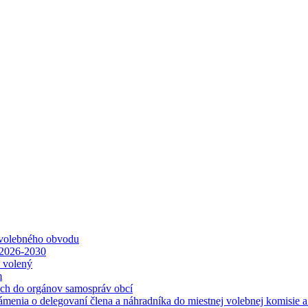
 volebného obvodu
 2026-2030
ť volený
m
ách do orgánov samospráv obcí
ámenia o delegovaní člena a náhradníka do miestnej volebnej komisie 