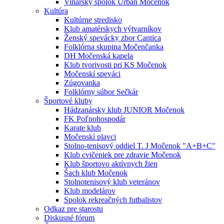
Vinársky spolok Urban Močenok
Kultúra
Kultúrne stredisko
Klub amatérskych výtvarníkov
Ženský spevácky zbor Cantica
Folklórna skupina Močenčanka
DH Močenská kapela
Klub tvorivosti pri KS Močenok
Močenskí speváci
Zúgovanka
Folklórny súbor Sečkár
Športové kluby
Hádzanársky klub JUNIOR Močenok
FK Poľnohospodár
Karate klub
Močenskí plavci
Stolno-tenisový oddiel T. J Močenok "A+B+C"
Klub cvičeniek pre zdravie Močenok
Klub športovo aktívnych žien
Šach klub Močenok
Stolnotenisový klub veteránov
Klub modelárov
Spolok rekreačných futbalistov
Odkaz pre starostu
Diskusné fórum