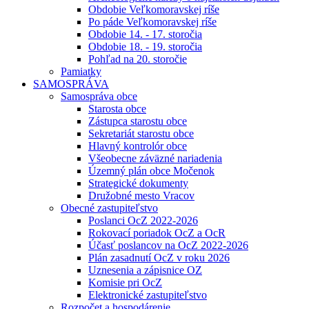
Obdobie Veľkomoravskej ríše
Po páde Veľkomoravskej ríše
Obdobie 14. - 17. storočia
Obdobie 18. - 19. storočia
Pohľad na 20. storočie
Pamiatky
SAMOSPRÁVA
Samospráva obce
Starosta obce
Zástupca starostu obce
Sekretariát starostu obce
Hlavný kontrolór obce
Všeobecne záväzné nariadenia
Územný plán obce Močenok
Strategické dokumenty
Družobné mesto Vracov
Obecné zastupiteľstvo
Poslanci OcZ 2022-2026
Rokovací poriadok OcZ a OcR
Účasť poslancov na OcZ 2022-2026
Plán zasadnutí OcZ v roku 2026
Uznesenia a zápisnice OZ
Komisie pri OcZ
Elektronické zastupiteľstvo
Rozpočet a hospodárenie