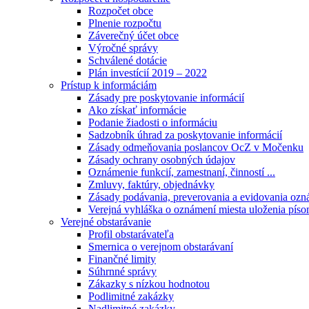
Rozpočet obce
Plnenie rozpočtu
Záverečný účet obce
Výročné správy
Schválené dotácie
Plán investícií 2019 – 2022
Prístup k informáciám
Zásady pre poskytovanie informácií
Ako získať informácie
Podanie žiadosti o informáciu
Sadzobník úhrad za poskytovanie informácií
Zásady odmeňovania poslancov OcZ v Močenku
Zásady ochrany osobných údajov
Oznámenie funkcií, zamestnaní, činností ...
Zmluvy, faktúry, objednávky
Zásady podávania, preverovania a evidovania ozná
Verejná vyhláška o oznámení miesta uloženia píso
Verejné obstarávanie
Profil obstarávateľa
Smernica o verejnom obstarávaní
Finančné limity
Súhrnné správy
Zákazky s nízkou hodnotou
Podlimitné zakázky
Nadlimitné zakázky