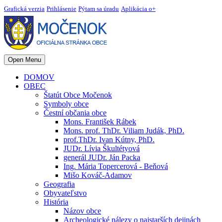
Grafická verzia
Prihlásenie
Pýtam sa úradu
Aplikácia o+
Open Menu
DOMOV
OBEC
Štatút Obce Močenok
Symboly obce
Čestní občania obce
Mons. František Rábek
Mons. prof. ThDr. Viliam Judák, PhD.
prof.ThDr. Ivan Kútny, PhD.
JUDr. Lívia Škultétyová
generál JUDr. Ján Packa
Ing. Mária Topercerová - Beňová
Mišo Kováč-Adamov
Geografia
Obyvateľstvo
História
Názov obce
Archeologické nálezy o najstarších dejinách