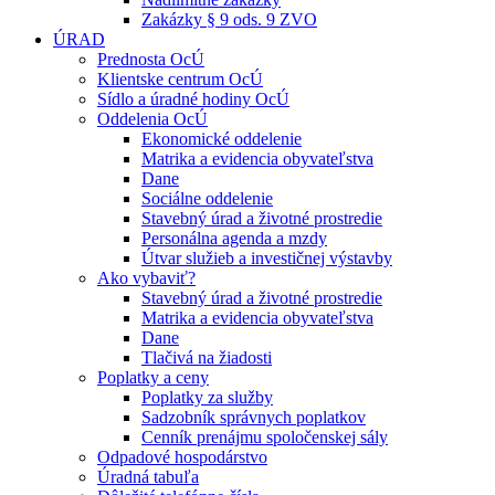
Zakázky § 9 ods. 9 ZVO
ÚRAD
Prednosta OcÚ
Klientske centrum OcÚ
Sídlo a úradné hodiny OcÚ
Oddelenia OcÚ
Ekonomické oddelenie
Matrika a evidencia obyvateľstva
Dane
Sociálne oddelenie
Stavebný úrad a životné prostredie
Personálna agenda a mzdy
Útvar služieb a investičnej výstavby
Ako vybaviť?
Stavebný úrad a životné prostredie
Matrika a evidencia obyvateľstva
Dane
Tlačivá na žiadosti
Poplatky a ceny
Poplatky za služby
Sadzobník správnych poplatkov
Cenník prenájmu spoločenskej sály
Odpadové hospodárstvo
Úradná tabuľa