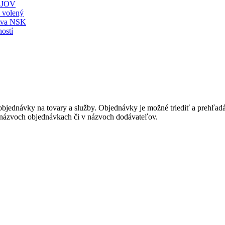
JOV
ť volený
stva NSK
ostí
bjednávky na tovary a služby. Objednávky je možné triediť a prehľadáv
v názvoch objednávkach či v názvoch dodávateľov.