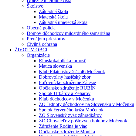
Dôležité telefónne čísla
Školstvo
Základná škola
Materská škola
Základná umelecká škola
Obecná polícia
Domov dôchodcov milosrdného samaritána
Prenájom priestorov
Civilná ochrana
ŽIVOT V OBCI
Organizácie
Rímskokatolícka farnosť
Matica slovenská
Klub Filatelistov 52 - 46 Močenok
Dobrovoľný hasičský zbor
Poľovnícke združenie Zálesie
Občianske združenie RUBÍN
Spolok Urbárov a Želiarov
Klub dôchodcov v Močenku
ZO Jednoty dôchodcov na Slovensku v Močenku
Spolok červeného kríža Močenok
ZO Slovenský zväz záhradkárov
ZO Chovateľov poštových holubov Močenok
Združenie Rodina je viac
Občianske združenie Monika