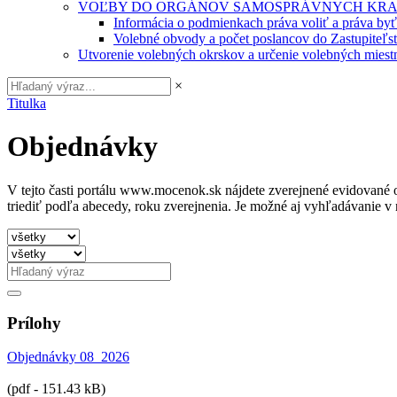
VOĽBY DO ORGÁNOV SAMOSPRÁVNYCH KRA
Informácia o podmienkach práva voliť a práva by
Volebné obvody a počet poslancov do Zastupiteľ
Utvorenie volebných okrskov a určenie volebných miestn
×
Titulka
Objednávky
V tejto časti portálu www.mocenok.sk nájdete zverejnené evidované o
triediť podľa abecedy, roku zverejnenia. Je možné aj vyhľadávanie 
Prílohy
Objednávky 08_2026
(pdf - 151.43 kB)