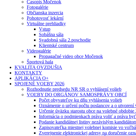
Časopis Močenok
Fotogalérie
Občianska inzercia
Pohotovosť lekární
Virtuálne prehliadky
Vstup
Sobášna sála
Svadobná sála 2.poschodie
Klientské centrum
Videogalérie
Propagačné video obce Močenok
Športová hala
KVALITA OVZDUŠIA
KONTAKTY
APLIKÁCIA O+
SPOJENÉ VOĽBY 2026
Rozhodnutie predsedu NR SR o vyhlásení volieb
VOĽBY DO ORGÁNOV SAMOSPRÁVY OBCÍ
Počet obyvateľov ku dňu vyhlásenia volieb
Oznámenie o určení počtu poslancov a o utvorení
Určenie úväzku starostu obce na volebné obdobie
Informácia o podmienkach práva voliť a práva by
Podanie kandidátnej listiny nezávislým kandidáto
Zapisovateľka miestnej volebnej komisie vo voľb
Zverejnenie elektronickej adresy na doručenie ozn