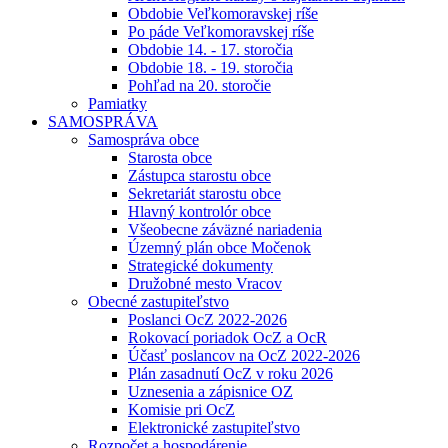
Obdobie Veľkomoravskej ríše
Po páde Veľkomoravskej ríše
Obdobie 14. - 17. storočia
Obdobie 18. - 19. storočia
Pohľad na 20. storočie
Pamiatky
SAMOSPRÁVA
Samospráva obce
Starosta obce
Zástupca starostu obce
Sekretariát starostu obce
Hlavný kontrolór obce
Všeobecne záväzné nariadenia
Územný plán obce Močenok
Strategické dokumenty
Družobné mesto Vracov
Obecné zastupiteľstvo
Poslanci OcZ 2022-2026
Rokovací poriadok OcZ a OcR
Účasť poslancov na OcZ 2022-2026
Plán zasadnutí OcZ v roku 2026
Uznesenia a zápisnice OZ
Komisie pri OcZ
Elektronické zastupiteľstvo
Rozpočet a hospodárenie