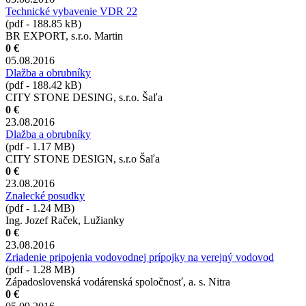
Technické vybavenie VDR 22
(pdf - 188.85 kB)
BR EXPORT, s.r.o. Martin
0 €
05.08.2016
Dlažba a obrubníky
(pdf - 188.42 kB)
CITY STONE DESING, s.r.o. Šaľa
0 €
23.08.2016
Dlažba a obrubníky
(pdf - 1.17 MB)
CITY STONE DESIGN, s.r.o Šaľa
0 €
23.08.2016
Znalecké posudky
(pdf - 1.24 MB)
Ing. Jozef Raček, Lužianky
0 €
23.08.2016
Zriadenie pripojenia vodovodnej prípojky na verejný vodovod
(pdf - 1.28 MB)
Západoslovenská vodárenská spoločnosť, a. s. Nitra
0 €