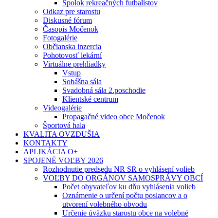
Spolok rekreačných futbalistov
Odkaz pre starostu
Diskusné fórum
Časopis Močenok
Fotogalérie
Občianska inzercia
Pohotovosť lekární
Virtuálne prehliadky
Vstup
Sobášna sála
Svadobná sála 2.poschodie
Klientské centrum
Videogalérie
Propagačné video obce Močenok
Športová hala
KVALITA OVZDUŠIA
KONTAKTY
APLIKÁCIA O+
SPOJENÉ VOĽBY 2026
Rozhodnutie predsedu NR SR o vyhlásení volieb
VOĽBY DO ORGÁNOV SAMOSPRÁVY OBCÍ
Počet obyvateľov ku dňu vyhlásenia volieb
Oznámenie o určení počtu poslancov a o
utvorení volebného obvodu
Určenie úväzku starostu obce na volebné