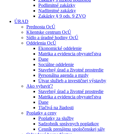
Podlimitné zakázky
Nadlimitné zakázky
Zakázky § 9 ods. 9 ZVO
ÚRAD
Prednosta OcÚ
Klientske centrum OcÚ
Sídlo a úradné hodiny OcÚ
Oddelenia OcÚ
Ekonomické oddelenie
Matrika a evidencia obyvateľstva
Dane
Sociálne oddelenie
Stavebný úrad a životné prostredie
Personálna agenda a mzdy
Útvar služieb a investičnej výstavby
Ako vybaviť?
Stavebný úrad a životné prostredie
Matrika a evidencia obyvateľstva
Dane
Tlačivá na žiadosti
Poplatky a ceny
Poplatky za služby
Sadzobník správnych poplatkov
Cenník prenájmu spoločenskej sály