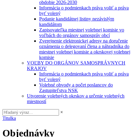
obdobie 2026-2030
Informácia o podmienkach práva voliť a práva
byť volený
Podanie kandidátnej listiny nezávislým
kandidátom
Zapisovateľka miestnej volebnej komisie vo
voľbách do orgánov samospráv obcí
Zverejnenie elektronickej adresy na doručenie
oznámenia o delegovaní člena a náhradníka do
miestnej volebnej komisie a okrskovej volebnej
komisie
VOĽBY DO ORGÁNOV SAMOSPRÁVNYCH
KRAJOV
Informácia o podmienkach práva voliť a práva
byť volený
Volebné obvody a počet poslancov do
Zastupiteľstva NSK
Utvorenie volebných okrskov a určenie volebných
miestností
×
Titulka
Objednávky