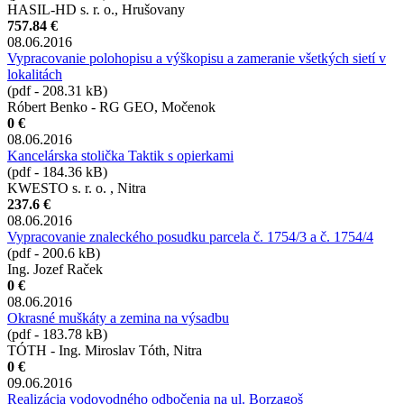
HASIL-HD s. r. o., Hrušovany
757.84 €
08.06.2016
Vypracovanie polohopisu a výškopisu a zameranie všetkých sietí v
lokalitách
(pdf - 208.31 kB)
Róbert Benko - RG GEO, Močenok
0 €
08.06.2016
Kancelárska stolička Taktik s opierkami
(pdf - 184.36 kB)
KWESTO s. r. o. , Nitra
237.6 €
08.06.2016
Vypracovanie znaleckého posudku parcela č. 1754/3 a č. 1754/4
(pdf - 200.6 kB)
Ing. Jozef Raček
0 €
08.06.2016
Okrasné muškáty a zemina na výsadbu
(pdf - 183.78 kB)
TÓTH - Ing. Miroslav Tóth, Nitra
0 €
09.06.2016
Realizácia vodovodného odbočenia na ul. Borzagoš