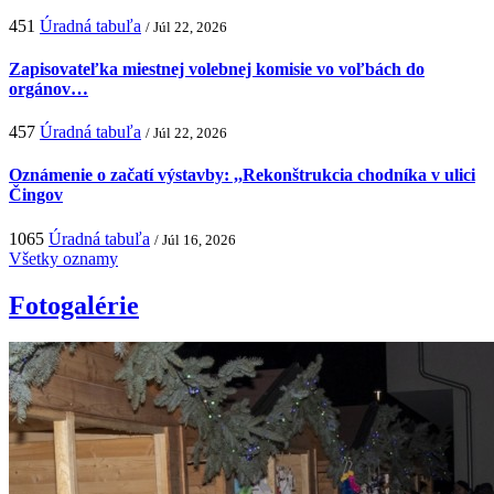
451
Úradná tabuľa
/ Júl 22, 2026
Zapisovateľka miestnej volebnej komisie vo voľbách do
orgánov…
457
Úradná tabuľa
/ Júl 22, 2026
Oznámenie o začatí výstavby: ,,Rekonštrukcia chodníka v ulici
Čingov
1065
Úradná tabuľa
/ Júl 16, 2026
Všetky oznamy
Fotogalérie