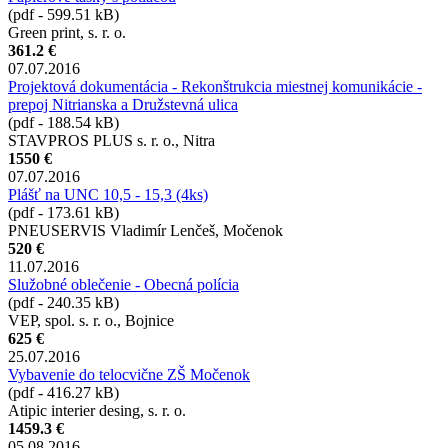
(pdf - 599.51 kB)
Green print, s. r. o.
361.2 €
07.07.2016
Projektová dokumentácia - Rekonštrukcia miestnej komunikácie -
prepoj Nitrianska a Družstevná ulica
(pdf - 188.54 kB)
STAVPROS PLUS s. r. o., Nitra
1550 €
07.07.2016
Plášť na UNC 10,5 - 15,3 (4ks)
(pdf - 173.61 kB)
PNEUSERVIS Vladimír Lenčeš, Močenok
520 €
11.07.2016
Služobné oblečenie - Obecná polícia
(pdf - 240.35 kB)
VEP, spol. s. r. o., Bojnice
625 €
25.07.2016
Vybavenie do telocvične ZŠ Močenok
(pdf - 416.27 kB)
Atipic interier desing, s. r. o.
1459.3 €
05.08.2016