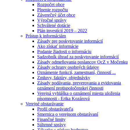
Rozpočet obce
Plnenie rozpočtu
Záverečný účet obce
Výročné správy
Schválené dotácie
Plán investícií 2019 – 2022
Prístup k informáciám
Zásady pre poskytovanie informácií
Ako získať informácie
Podanie žiadosti o informáciu
Sadzobník úhrad za poskytovanie informácií
Zásady odmeňovania poslancov OcZ v Močenku
Zásady ochrany osobných údajov
Oznámenie funkcií, zamestnaní, činností ...
Zmluvy, faktúry, objednávky
Zásady podávania, preverovania a evidovania
oznámení protispoločenskej činnosti
Verejná vyhláška o oznámení miesta uloženia
písomnosti - Erika Kozárová
Verejné obstarávanie
Profil obstarávateľa
Smernica o verejnom obstarávaní
Finančné limity
Súhrnné správy
Zákazky s nízkou hodnotou