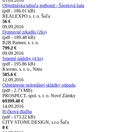
05.09.2016
Objednávka tabuľa gutbond - Športová hala
(pdf - 186.01 kB)
REALEXPO s. r. o. Šaľa
56 €
09.09.2016
Dopravné zrkadlo (2ks)
(pdf - 189.48 kB)
B2B Partner, s. r. o.
799.2 €
09.09.2016
Smetné nádoby (4 ks)
(pdf - 195.86 kB)
Kwesto, s. r. o., Nitra
585.6 €
12.09.2016
Odstránenie nelegálnej skládky odpadu
(pdf - 2.73 MB)
PROSPECT, spol. s. r. o. Nové Zámky
69399.48 €
14.09.2016
H-čková dlažba
(pdf - 173.22 kB)
CITY STONE DESIGN, s.r.o Šaľa
0 €