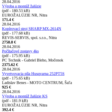
28.04.2016
Výroba a montáž žalúzie
(pdf - 180.53 kB)
EUROŽALÚZIE NR, Nitra
171.4 €
28.04.2016
Kopírovací stroj SHARP MX-2614N
(pdf - 177.68 kB)
REVIS-SERVIS, spol. s.r.o., Nitra
2758.8 €
28.04.2016
Počítačové zostavy 4ks
(pdf - 175.95 kB)
PC Technik - Gabriel Bleho, Močenok
2375.62 €
28.04.2016
Vyvetvovacia píla Husqvarna 252PT5S
(pdf - 175.65 kB)
Ladislav Benes - MOTO CENTRUM, Šaľa
925 €
28.04.2016
Výroba a montáž žalúzie KS
(pdf - 181.9 kB)
EUROŽALÚZIE NR, Nitra
392.4 €