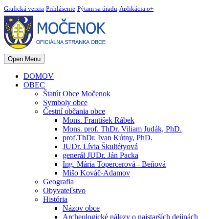
Grafická verzia
Prihlásenie
Pýtam sa úradu
Aplikácia o+
Open Menu
DOMOV
OBEC
Štatút Obce Močenok
Symboly obce
Čestní občania obce
Mons. František Rábek
Mons. prof. ThDr. Viliam Judák, PhD.
prof.ThDr. Ivan Kútny, PhD.
JUDr. Lívia Škultétyová
generál JUDr. Ján Packa
Ing. Mária Topercerová - Beňová
Mišo Kováč-Adamov
Geografia
Obyvateľstvo
História
Názov obce
Archeologické nálezy o najstarších dejinách