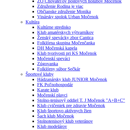
ZO Chovateľov poštových holubov Močenok
Združenie Rodina je viac
Občianske združenie Monika
Vinársky spolok Urban Močenok
Kultúra
Kultúrne stredisko
Klub amatérskych výtvarníkov
Ženský spevácky zbor Cantica
Folklórna skupina Močenčanka
DH Močenská kapela
Klub tvorivosti pri KS Močenok
Močenskí speváci
Zúgovanka
Folklórny súbor Sečkár
Športové kluby
Hádzanársky klub JUNIOR Močenok
FK Poľnohospodár
Karate klub
Močenskí plavci
Stolno-tenisový oddiel T. J Močenok "A+B+C"
Klub cvičeniek pre zdravie Močenok
Klub športovo aktívnych žien
Šach klub Močenok
Stolnotenisový klub veteránov
Klub modelárov