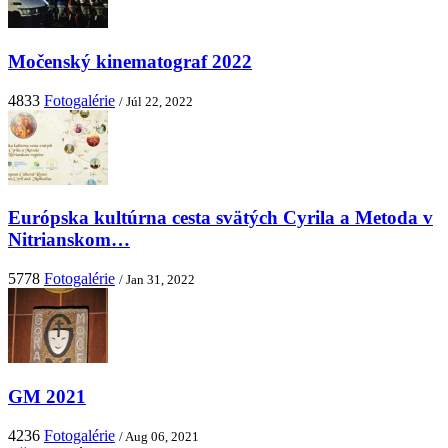
Močenský kinematograf 2022
4833
Fotogalérie
/ Júl 22, 2022
Európska kultúrna cesta svätých Cyrila a Metoda v
Nitrianskom…
5778
Fotogalérie
/ Jan 31, 2022
GM 2021
4236
Fotogalérie
/ Aug 06, 2021