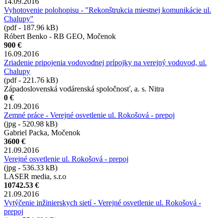
14.09.2016
Vyhotovenie polohopisu - "Rekonštrukcia miestnej komunikácie ul.
Chalupy"
(pdf - 187.96 kB)
Róbert Benko - RB GEO, Močenok
900 €
16.09.2016
Zriadenie pripojenia vodovodnej prípojky na verejný vodovod, ul.
Chalupy
(pdf - 221.76 kB)
Západoslovenská vodárenská spoločnosť, a. s. Nitra
0 €
21.09.2016
Zemné práce - Verejné osvetlenie ul. Rokošová - prepoj
(jpg - 520.98 kB)
Gabriel Packa, Močenok
3600 €
21.09.2016
Verejné osvetlenie ul. Rokošová - prepoj
(jpg - 536.33 kB)
LASER media, s.r.o
10742.53 €
21.09.2016
Vytýčenie inžinierskych sietí - Verejné osvetlenie ul. Rokošová -
prepoj