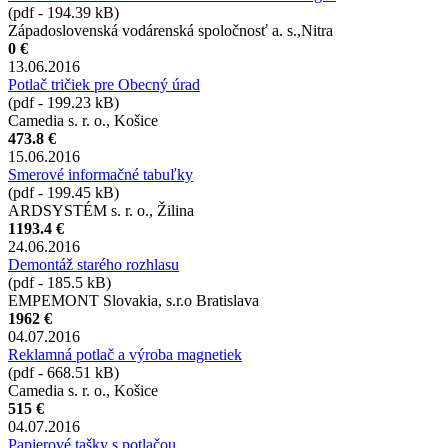
(pdf - 194.39 kB)
Západoslovenská vodárenská spoločnosť a. s.,Nitra
0 €
13.06.2016
Potlač tričiek pre Obecný úrad
(pdf - 199.23 kB)
Camedia s. r. o., Košice
473.8 €
15.06.2016
Smerové informačné tabuľky
(pdf - 199.45 kB)
ARDSYSTÉM s. r. o., Žilina
1193.4 €
24.06.2016
Demontáž starého rozhlasu
(pdf - 185.5 kB)
EMPEMONT Slovakia, s.r.o Bratislava
1962 €
04.07.2016
Reklamná potlač a výroba magnetiek
(pdf - 668.51 kB)
Camedia s. r. o., Košice
515 €
04.07.2016
Papierové tašky s potlačou