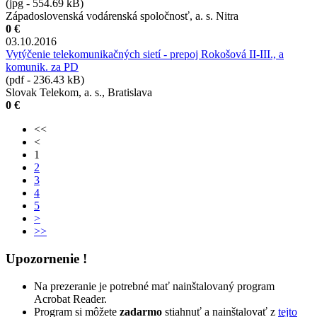
(jpg - 554.69 kB)
Západoslovenská vodárenská spoločnosť, a. s. Nitra
0 €
03.10.2016
Vytýčenie telekomunikačných sietí - prepoj Rokošová II-III., a
komunik. za PD
(pdf - 236.43 kB)
Slovak Telekom, a. s., Bratislava
0 €
<<
<
1
2
3
4
5
>
>>
Upozornenie !
Na prezeranie je potrebné mať nainštalovaný program
Acrobat Reader.
Program si môžete
zadarmo
stiahnuť a nainštalovať z
tejto