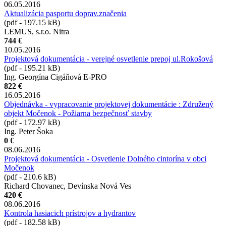
06.05.2016
Aktualizácia pasportu doprav.značenia
(pdf - 197.15 kB)
LEMUS, s.r.o. Nitra
744 €
10.05.2016
Projektová dokumentácia - verejné osvetlenie prepoj ul.Rokošová
(pdf - 195.21 kB)
Ing. Georgína Cigáňová E-PRO
822 €
16.05.2016
Objednávka - vypracovanie projektovej dokumentácie : Združený
objekt Močenok - Požiarna bezpečnosť stavby
(pdf - 172.97 kB)
Ing. Peter Šoka
0 €
08.06.2016
Projektová dokumentácia - Osvetlenie Dolného cintorína v obci
Močenok
(pdf - 210.6 kB)
Richard Chovanec, Devínska Nová Ves
420 €
08.06.2016
Kontrola hasiacich prístrojov a hydrantov
(pdf - 182.58 kB)