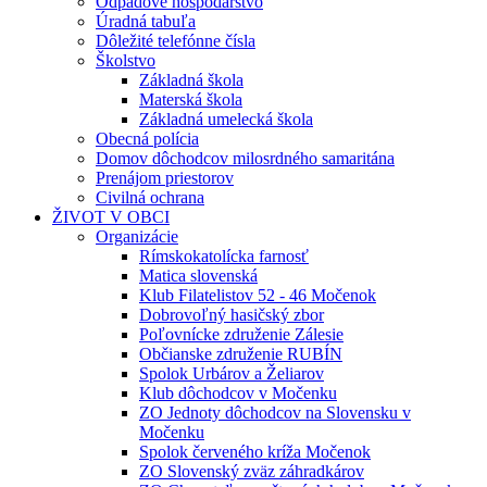
Odpadové hospodárstvo
Úradná tabuľa
Dôležité telefónne čísla
Školstvo
Základná škola
Materská škola
Základná umelecká škola
Obecná polícia
Domov dôchodcov milosrdného samaritána
Prenájom priestorov
Civilná ochrana
ŽIVOT V OBCI
Organizácie
Rímskokatolícka farnosť
Matica slovenská
Klub Filatelistov 52 - 46 Močenok
Dobrovoľný hasičský zbor
Poľovnícke združenie Zálesie
Občianske združenie RUBÍN
Spolok Urbárov a Želiarov
Klub dôchodcov v Močenku
ZO Jednoty dôchodcov na Slovensku v
Močenku
Spolok červeného kríža Močenok
ZO Slovenský zväz záhradkárov