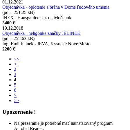
01.12.2021
Objednávka - oplotenie a brána v Dome ľudového umenia
(pdf - 251.25 kB)
INEX - Hausgarden s. r. o., Močenok
3400 €
19.12.2018
Objednávka - heligónka značky JELINEK
(pdf - 255.63 kB)
Ing. Emil Jelinek - JEVA, Kysucké Nové Mesto
2200 €
<<
<
2
3
4
5
6
>
>>
Upozornenie !
Na prezeranie je potrebné mať nainštalovaný program
Acrobat Reader.