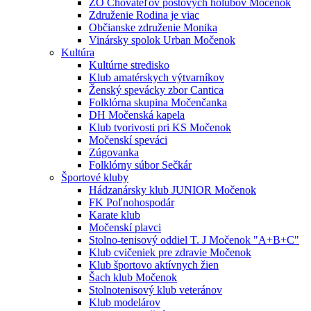
ZO Chovateľov poštových holubov Močenok
Združenie Rodina je viac
Občianske združenie Monika
Vinársky spolok Urban Močenok
Kultúra
Kultúrne stredisko
Klub amatérskych výtvarníkov
Ženský spevácky zbor Cantica
Folklórna skupina Močenčanka
DH Močenská kapela
Klub tvorivosti pri KS Močenok
Močenskí speváci
Zúgovanka
Folklórny súbor Sečkár
Športové kluby
Hádzanársky klub JUNIOR Močenok
FK Poľnohospodár
Karate klub
Močenskí plavci
Stolno-tenisový oddiel T. J Močenok "A+B+C"
Klub cvičeniek pre zdravie Močenok
Klub športovo aktívnych žien
Šach klub Močenok
Stolnotenisový klub veteránov
Klub modelárov