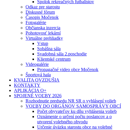
Spolok rekreačných futbalistov
Odkaz pre starostu
Diskusné fórum
Časopis Močenok
Fotogalérie
Občianska inzercia
Pohotovosť lekární
Virtuálne prehliadky
Vstup
Sobášna sála
Svadobná sála 2.poschodie
Klientské centrum
Videogalérie
Propagačné video obce Močenok
Športová hala
KVALITA OVZDUŠIA
KONTAKTY
APLIKÁCIA O+
SPOJENÉ VOĽBY 2026
Rozhodnutie predsedu NR SR o vyhlásení volieb
VOĽBY DO ORGÁNOV SAMOSPRÁVY OBCÍ
Počet obyvateľov ku dňu vyhlásenia volieb
Oznámenie o určení počtu poslancov a o
utvorení volebného obvodu
Určenie úväzku starostu obce na volebné