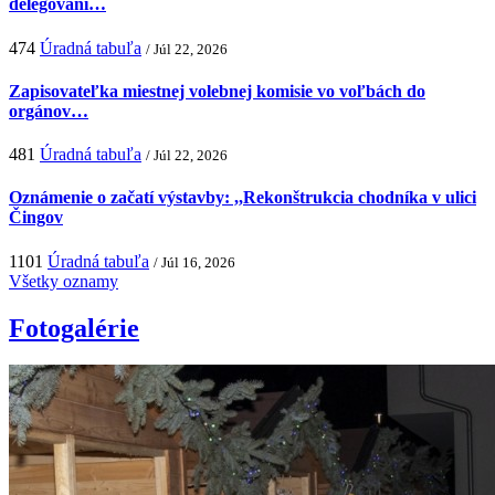
delegovaní…
474
Úradná tabuľa
/ Júl 22, 2026
Zapisovateľka miestnej volebnej komisie vo voľbách do
orgánov…
481
Úradná tabuľa
/ Júl 22, 2026
Oznámenie o začatí výstavby: ,,Rekonštrukcia chodníka v ulici
Čingov
1101
Úradná tabuľa
/ Júl 16, 2026
Všetky oznamy
Fotogalérie