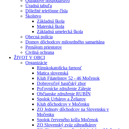
Odpadové hospodárstvo
Úradná tabuľa
Dôležité telefónne čísla
Školstvo
Základná škola
Materská škola
Základná umelecká škola
Obecná polícia
Domov dôchodcov milosrdného samaritána
Prenájom priestorov
Civilná ochrana
ŽIVOT V OBCI
Organizácie
Rímskokatolícka farnosť
Matica slovenská
Klub Filatelistov 52 - 46 Močenok
Dobrovoľný hasičský zbor
Poľovnícke združenie Zálesie
Občianske združenie RUBÍN
Spolok Urbárov a Želiarov
Klub dôchodcov v Močenku
ZO Jednoty dôchodcov na Slovensku v
Močenku
Spolok červeného kríža Močenok
ZO Slovenský zväz záhradkárov