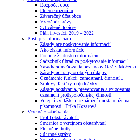
Rozpočet obce
Plnenie rozpočtu
Záverečný účet obce
Výročné správy
Schválené dotácie
Plán investícií 2019 – 2022
Prístup k informáciám
Zásady pre poskytovanie informácií
Ako získať informácie
Podanie žiadosti o informáciu
Sadzobník úhrad za poskytovanie informácií
Zásady odmeňovania poslancov OcZ v Močenku
Zásady ochrany osobných údajov
Oznámenie funkcií, zamestnaní, činností ...
Zmluvy, faktúry, objednávky
Zásady podávania, preverovania a evidovania
oznámení protispoločenskej činnosti
Verejná vyhláška o oznámení miesta uloženia
písomnosti - Erika Kozárová
Verejné obstarávanie
Profil obstarávateľa
Smernica o verejnom obstarávaní
Finančné limity
Súhrnné správy
Zákazky s nízkou hodnotou