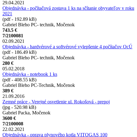
29.04.2021
Objednávka - počítačová zostava 1 ks na sčítanie obyvateľov v roku
2021
(pdf - 192.89 kB)
Gabriel Bleho PC- technik, Močenok
743.5 €
7/2100081
02.09.2021
Objednávka - hardvérové a softvérové vylepšenie 4 počítačov OcÚ
(pdf - 186.49 kB)
Gabriel Bleho PC- technik, Močenok
280 €
05.02.2018
Objednávka - notebook 1 ks
(pdf - 408.55 kB)
Gabriel Bleho PC-Technik, Močenok
389 €
21.09.2016
Zemné práce - Verejné osvetlenie ul. Rokošová - prepoj
(jpg - 520.98 kB)
Gabriel Packa, Močenok
3600 €
7/2100008
22.02.2021
Objednávka - oprava plynového kotla VITOGAS 100