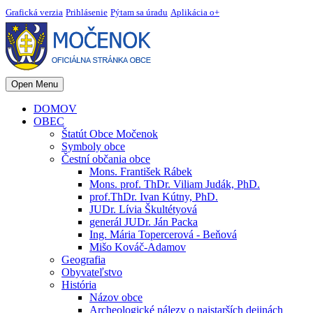
Grafická verzia
Prihlásenie
Pýtam sa úradu
Aplikácia o+
Open Menu
DOMOV
OBEC
Štatút Obce Močenok
Symboly obce
Čestní občania obce
Mons. František Rábek
Mons. prof. ThDr. Viliam Judák, PhD.
prof.ThDr. Ivan Kútny, PhD.
JUDr. Lívia Škultétyová
generál JUDr. Ján Packa
Ing. Mária Topercerová - Beňová
Mišo Kováč-Adamov
Geografia
Obyvateľstvo
História
Názov obce
Archeologické nálezy o najstarších dejinách