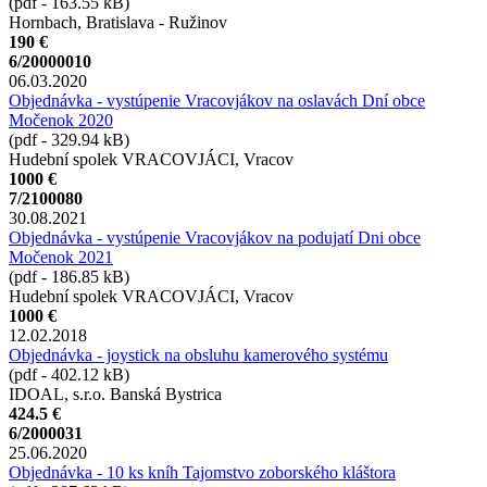
(pdf - 163.55 kB)
Hornbach, Bratislava - Ružinov
190 €
6/20000010
06.03.2020
Objednávka - vystúpenie Vracovjákov na oslavách Dní obce
Močenok 2020
(pdf - 329.94 kB)
Hudební spolek VRACOVJÁCI, Vracov
1000 €
7/2100080
30.08.2021
Objednávka - vystúpenie Vracovjákov na podujatí Dni obce
Močenok 2021
(pdf - 186.85 kB)
Hudební spolek VRACOVJÁCI, Vracov
1000 €
12.02.2018
Objednávka - joystick na obsluhu kamerového systému
(pdf - 402.12 kB)
IDOAL, s.r.o. Banská Bystrica
424.5 €
6/2000031
25.06.2020
Objednávka - 10 ks kníh Tajomstvo zoborského kláštora