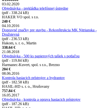
03.02.2020
Objednávka - prekládka telefónnej ústredne
(pdf - 338.24 kB)
HAKER VO spol. s r.o.
240 €
04.10.2016
Dopravné značky pre stavbu - Rekonštrukcia MK Nitrianska -
Družstevná
(pdf - 236.53 kB)
Hakom, s. r. o., Martin
338.64 €
21.08.2018
Objednávka - 500 ks papierových tašiek s potlačou
(pdf - 119.84 kB)
Harmanec-Kuvert, spol. s r.o., Brezno
204 €
08.06.2016
Kontrola hasiacich prístrojov a hydrantov
(pdf - 182.58 kB)
HASIL-HD s. r. o., Hrušovany
757.84 €
16.05.2017
Objednávka - kontrola a oprava hasiacich prístrojov
(pdf - 187.26 kB)