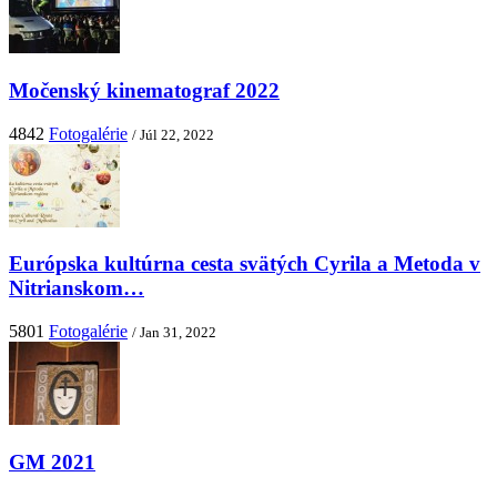
Močenský kinematograf 2022
4842
Fotogalérie
/ Júl 22, 2022
Európska kultúrna cesta svätých Cyrila a Metoda v
Nitrianskom…
5801
Fotogalérie
/ Jan 31, 2022
GM 2021