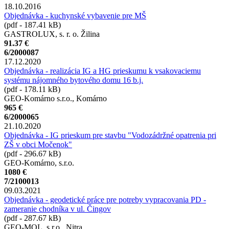
18.10.2016
Objednávka - kuchynské vybavenie pre MŠ
(pdf - 187.41 kB)
GASTROLUX, s. r. o. Žilina
91.37 €
6/2000087
17.12.2020
Objednávka - realizácia IG a HG prieskumu k vsakovaciemu
systému nájomného bytového domu 16 b.j.
(pdf - 178.11 kB)
GEO-Komárno s.r.o., Komárno
965 €
6/2000065
21.10.2020
Objednávka - IG prieskum pre stavbu "Vodozádržné opatrenia pri
ZŠ v obci Močenok"
(pdf - 296.67 kB)
GEO-Komárno, s.r.o.
1080 €
7/2100013
09.03.2021
Objednávka - geodetické práce pre potreby vypracovania PD -
zameranie chodníka v ul. Čingov
(pdf - 287.67 kB)
GEO-MOL, s.r.o., Nitra