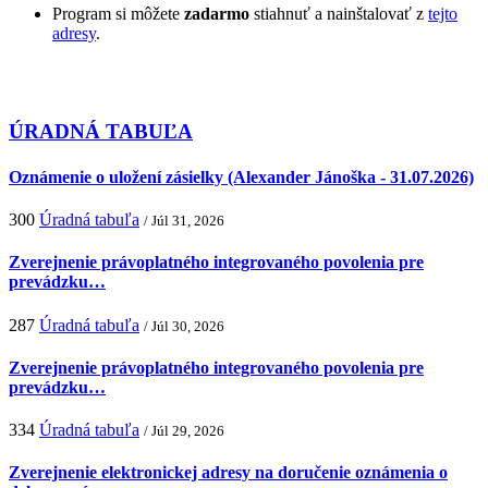
Program si môžete
zadarmo
stiahnuť a nainštalovať z
tejto
adresy
.
ÚRADNÁ TABUĽA
Oznámenie o uložení zásielky (Alexander Jánoška - 31.07.2026)
300
Úradná tabuľa
/ Júl 31, 2026
Zverejnenie právoplatného integrovaného povolenia pre
prevádzku…
287
Úradná tabuľa
/ Júl 30, 2026
Zverejnenie právoplatného integrovaného povolenia pre
prevádzku…
334
Úradná tabuľa
/ Júl 29, 2026
Zverejnenie elektronickej adresy na doručenie oznámenia o