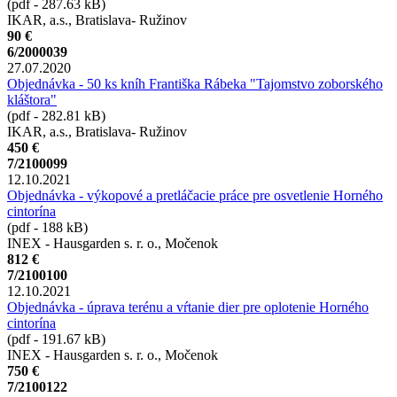
(pdf - 287.63 kB)
IKAR, a.s., Bratislava- Ružinov
90 €
6/2000039
27.07.2020
Objednávka - 50 ks kníh Františka Rábeka "Tajomstvo zoborského
kláštora"
(pdf - 282.81 kB)
IKAR, a.s., Bratislava- Ružinov
450 €
7/2100099
12.10.2021
Objednávka - výkopové a pretláčacie práce pre osvetlenie Horného
cintorína
(pdf - 188 kB)
INEX - Hausgarden s. r. o., Močenok
812 €
7/2100100
12.10.2021
Objednávka - úprava terénu a vŕtanie dier pre oplotenie Horného
cintorína
(pdf - 191.67 kB)
INEX - Hausgarden s. r. o., Močenok
750 €
7/2100122