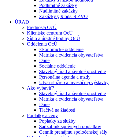
Podlimitné zakázky
Nadlimitné zakázky
Zakázky § 9 ods. 9 ZVO
ÚRAD
Prednosta OcÚ
Klientske centrum OcÚ
Sídlo a úradné hodiny OcÚ
Oddelenia OcÚ
Ekonomické oddelenie
Matrika a evidencia obyvateľstva
Dane
Sociálne oddelenie
Stavebný úrad a životné prostredie
Personálna agenda a mzdy
Útvar služieb a investičnej výstavby
Ako vybaviť?
Stavebný úrad a životné prostredie
Matrika a evidencia obyvateľstva
Dane
Tlačivá na žiadosti
Poplatky a ceny
Poplatky za služby
Sadzobník správnych poplatkov
Cenník prenájmu spoločenskej sály