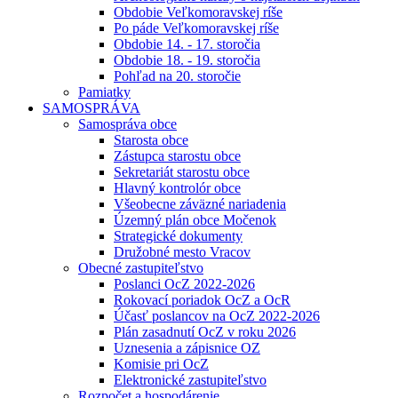
Obdobie Veľkomoravskej ríše
Po páde Veľkomoravskej ríše
Obdobie 14. - 17. storočia
Obdobie 18. - 19. storočia
Pohľad na 20. storočie
Pamiatky
SAMOSPRÁVA
Samospráva obce
Starosta obce
Zástupca starostu obce
Sekretariát starostu obce
Hlavný kontrolór obce
Všeobecne záväzné nariadenia
Územný plán obce Močenok
Strategické dokumenty
Družobné mesto Vracov
Obecné zastupiteľstvo
Poslanci OcZ 2022-2026
Rokovací poriadok OcZ a OcR
Účasť poslancov na OcZ 2022-2026
Plán zasadnutí OcZ v roku 2026
Uznesenia a zápisnice OZ
Komisie pri OcZ
Elektronické zastupiteľstvo
Rozpočet a hospodárenie