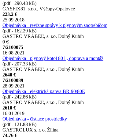
(pdf - 290.48 kB)
GASFIX81, s.r.o., Výčapy-Opatovce
223.2 €
25.09.2018
Objednávka - revízne správy k plynovým spotrebičom
(pdf - 162.29 kB)
GASTRO VRÁBEĽ, s. r.o. Dolný Kubín
0 €
7/2100075
16.08.2021
Objednávka - plynový kotol 80 l , doprava a montáž
(pdf - 207.33 kB)
GASTRO VRÁBEĽ, s.r.o., Dolný Kubín
2640 €
7/2100089
28.09.2021
Objednávka - elektrická panva BR-90/80E
(pdf - 242.86 kB)
GASTRO VRÁBEĽ, s.r.o., Dolný Kubín
2610 €
16.01.2019
Objednávka - čistiace prostriedky
(pdf - 121.88 kB)
GASTROLUX s. r. o. Žilina
74.76 €