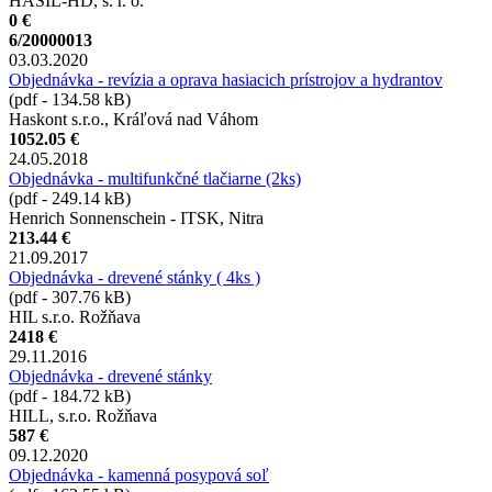
HASIL-HD, s. r. o.
0 €
6/20000013
03.03.2020
Objednávka - revízia a oprava hasiacich prístrojov a hydrantov
(pdf - 134.58 kB)
Haskont s.r.o., Kráľová nad Váhom
1052.05 €
24.05.2018
Objednávka - multifunkčné tlačiarne (2ks)
(pdf - 249.14 kB)
Henrich Sonnenschein - ITSK, Nitra
213.44 €
21.09.2017
Objednávka - drevené stánky ( 4ks )
(pdf - 307.76 kB)
HIL s.r.o. Rožňava
2418 €
29.11.2016
Objednávka - drevené stánky
(pdf - 184.72 kB)
HILL, s.r.o. Rožňava
587 €
09.12.2020
Objednávka - kamenná posypová soľ