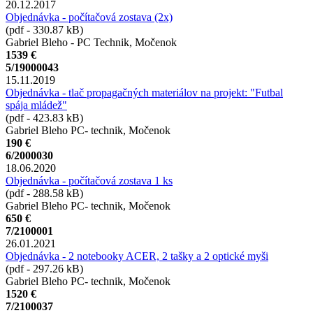
20.12.2017
Objednávka - počítačová zostava (2x)
(pdf - 330.87 kB)
Gabriel Bleho - PC Technik, Močenok
1539 €
5/19000043
15.11.2019
Objednávka - tlač propagačných materiálov na projekt: "Futbal
spája mládež"
(pdf - 423.83 kB)
Gabriel Bleho PC- technik, Močenok
190 €
6/2000030
18.06.2020
Objednávka - počítačová zostava 1 ks
(pdf - 288.58 kB)
Gabriel Bleho PC- technik, Močenok
650 €
7/2100001
26.01.2021
Objednávka - 2 notebooky ACER, 2 tašky a 2 optické myši
(pdf - 297.26 kB)
Gabriel Bleho PC- technik, Močenok
1520 €
7/2100037