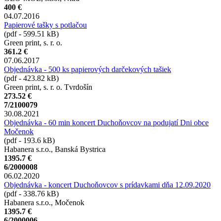
400 €
04.07.2016
Papierové tašky s potlačou
(pdf - 599.51 kB)
Green print, s. r. o.
361.2 €
07.06.2017
Objednávka - 500 ks papierových darčekových tašiek
(pdf - 423.82 kB)
Green print, s. r. o. Tvrdošín
273.52 €
7/2100079
30.08.2021
Objednávka - 60 min koncert Duchoňovcov na podujatí Dni obce
Močenok
(pdf - 193.6 kB)
Habanera s.r.o., Banská Bystrica
1395.7 €
6/2000008
06.02.2020
Objednávka - koncert Duchoňovcov s prídavkami dňa 12.09.2020
(pdf - 338.76 kB)
Habanera s.r.o., Močenok
1395.7 €
6/2000006