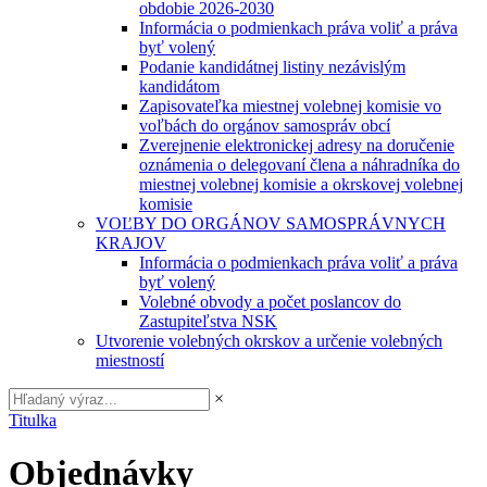
obdobie 2026-2030
Informácia o podmienkach práva voliť a práva
byť volený
Podanie kandidátnej listiny nezávislým
kandidátom
Zapisovateľka miestnej volebnej komisie vo
voľbách do orgánov samospráv obcí
Zverejnenie elektronickej adresy na doručenie
oznámenia o delegovaní člena a náhradníka do
miestnej volebnej komisie a okrskovej volebnej
komisie
VOĽBY DO ORGÁNOV SAMOSPRÁVNYCH
KRAJOV
Informácia o podmienkach práva voliť a práva
byť volený
Volebné obvody a počet poslancov do
Zastupiteľstva NSK
Utvorenie volebných okrskov a určenie volebných
miestností
×
Titulka
Objednávky