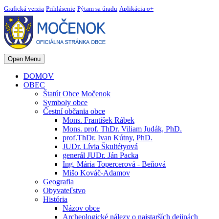
Grafická verzia
Prihlásenie
Pýtam sa úradu
Aplikácia o+
Open Menu
DOMOV
OBEC
Štatút Obce Močenok
Symboly obce
Čestní občania obce
Mons. František Rábek
Mons. prof. ThDr. Viliam Judák, PhD.
prof.ThDr. Ivan Kútny, PhD.
JUDr. Lívia Škultétyová
generál JUDr. Ján Packa
Ing. Mária Topercerová - Beňová
Mišo Kováč-Adamov
Geografia
Obyvateľstvo
História
Názov obce
Archeologické nálezy o najstarších dejinách