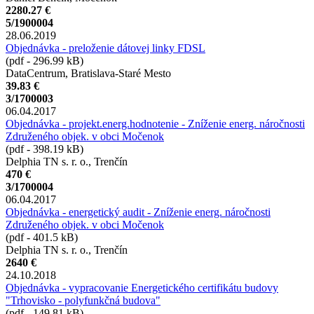
2280.27 €
5/1900004
28.06.2019
Objednávka - preloženie dátovej linky FDSL
(pdf - 296.99 kB)
DataCentrum, Bratislava-Staré Mesto
39.83 €
3/1700003
06.04.2017
Objednávka - projekt.energ.hodnotenie - Zníženie energ. náročnosti
Združeného objek. v obci Močenok
(pdf - 398.19 kB)
Delphia TN s. r. o., Trenčín
470 €
3/1700004
06.04.2017
Objednávka - energetický audit - Zníženie energ. náročnosti
Združeného objek. v obci Močenok
(pdf - 401.5 kB)
Delphia TN s. r. o., Trenčín
2640 €
24.10.2018
Objednávka - vypracovanie Energetického certifikátu budovy
"Trhovisko - polyfunkčná budova"
(pdf - 149.81 kB)