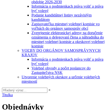
obdobie 2026-2030
Informácia o podmienkach práva voliť a práva
byť volený
Podanie kandidátnej listiny nezávislým
kandidátom
Zapisovateľka miestnej volebnej komisie vo
voľbách do orgánov samospráv obcí
Zverejnenie elektronickej adresy na doručenie
oznámenia o delegovaní člena a náhradníka do
miestnej volebnej komisie a okrskovej volebnej
komisie
VOĽBY DO ORGÁNOV SAMOSPRÁVNYCH
KRAJOV
Informácia o podmienkach práva voliť a práva
byť volený
Volebné obvody a počet poslancov do
Zastupiteľstva NSK
Utvorenie volebných okrskov a určenie volebných
miestností
×
Titulka
Objednávky