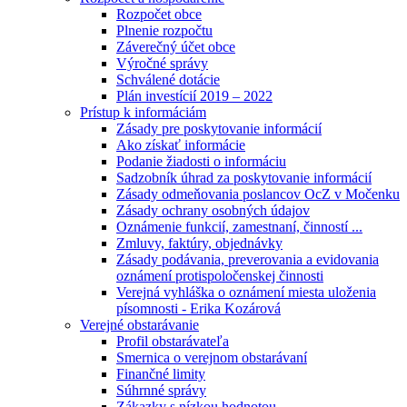
Rozpočet obce
Plnenie rozpočtu
Záverečný účet obce
Výročné správy
Schválené dotácie
Plán investícií 2019 – 2022
Prístup k informáciám
Zásady pre poskytovanie informácií
Ako získať informácie
Podanie žiadosti o informáciu
Sadzobník úhrad za poskytovanie informácií
Zásady odmeňovania poslancov OcZ v Močenku
Zásady ochrany osobných údajov
Oznámenie funkcií, zamestnaní, činností ...
Zmluvy, faktúry, objednávky
Zásady podávania, preverovania a evidovania
oznámení protispoločenskej činnosti
Verejná vyhláška o oznámení miesta uloženia
písomnosti - Erika Kozárová
Verejné obstarávanie
Profil obstarávateľa
Smernica o verejnom obstarávaní
Finančné limity
Súhrnné správy
Zákazky s nízkou hodnotou