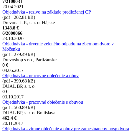
7/2100031
20.04.2021
Objednávka - rezivo na základe predloženej CP
(pdf - 202.81 kB)
Drevona J. P., s. r. o. Hájske
1348.8 €
6/2000066
23.10.2020
Objednávka - drvenie zeleného odpadu na zbernom dvore v
Močenku
(pdf - 279.49 kB)
Drevoshop s.r.o., Partizánske
0 €
04.05.2017
Objednávka - pracovné oblečenie a obuv
(pdf - 399.68 kB)
DUAL BP, s. r. o.
0 €
03.10.2017
Objednávka - pracovné oblečenie s obuvou
(pdf - 560.89 kB)
DUAL BP, s. r. o. Bratislava
462.4 €
20.11.2017
Objednávka - zimné oblečenie a obuv pre zamestnancov hosp.dvora