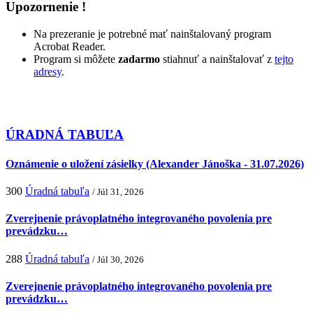
Upozornenie !
Na prezeranie je potrebné mať nainštalovaný program
Acrobat Reader.
Program si môžete
zadarmo
stiahnuť a nainštalovať z
tejto
adresy
.
ÚRADNÁ TABUĽA
Oznámenie o uložení zásielky (Alexander Jánoška - 31.07.2026)
300
Úradná tabuľa
/ Júl 31, 2026
Zverejnenie právoplatného integrovaného povolenia pre
prevádzku…
288
Úradná tabuľa
/ Júl 30, 2026
Zverejnenie právoplatného integrovaného povolenia pre
prevádzku…