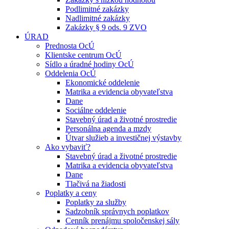
Podlimitné zakázky
Nadlimitné zakázky
Zakázky § 9 ods. 9 ZVO
ÚRAD
Prednosta OcÚ
Klientske centrum OcÚ
Sídlo a úradné hodiny OcÚ
Oddelenia OcÚ
Ekonomické oddelenie
Matrika a evidencia obyvateľstva
Dane
Sociálne oddelenie
Stavebný úrad a životné prostredie
Personálna agenda a mzdy
Útvar služieb a investičnej výstavby
Ako vybaviť?
Stavebný úrad a životné prostredie
Matrika a evidencia obyvateľstva
Dane
Tlačivá na žiadosti
Poplatky a ceny
Poplatky za služby
Sadzobník správnych poplatkov
Cenník prenájmu spoločenskej sály