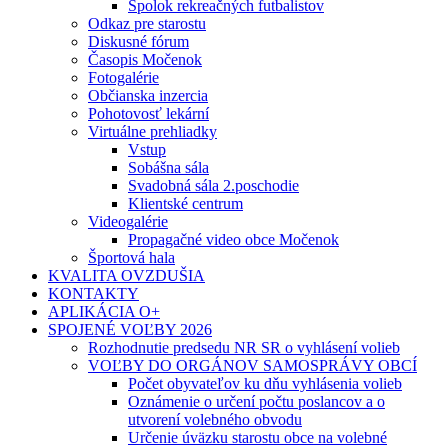
Spolok rekreačných futbalistov
Odkaz pre starostu
Diskusné fórum
Časopis Močenok
Fotogalérie
Občianska inzercia
Pohotovosť lekární
Virtuálne prehliadky
Vstup
Sobášna sála
Svadobná sála 2.poschodie
Klientské centrum
Videogalérie
Propagačné video obce Močenok
Športová hala
KVALITA OVZDUŠIA
KONTAKTY
APLIKÁCIA O+
SPOJENÉ VOĽBY 2026
Rozhodnutie predsedu NR SR o vyhlásení volieb
VOĽBY DO ORGÁNOV SAMOSPRÁVY OBCÍ
Počet obyvateľov ku dňu vyhlásenia volieb
Oznámenie o určení počtu poslancov a o
utvorení volebného obvodu
Určenie úväzku starostu obce na volebné