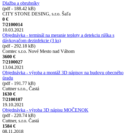
Dlažba a obrubníky
(pdf - 188.42 kB)
CITY STONE DESING, s.r.o. Šaľa
0 €
7/2100014
10.03.2021
Objednávka - terminál na meranie teploty a detekciu rúška s
dávkovačom dezinfekcie (3 ks)
(pdf - 292.18 kB)
Comtec s.r.o. Nové Mesto nad Váhom
3600 €
7/2100027
13.04.2021
Objednávka - výroba a montáž 3D nápisov na budovu obecného
úradu
(pdf - 191.77 kB)
Cuttner s.r.o., Častá
1630 €
7/2100107
19.10.2021
Objednávka - výroba 3D nápisu MOČENOK
(pdf - 220.74 kB)
Cuttner, s.r.o. Častá
1584 €
08.11.2018