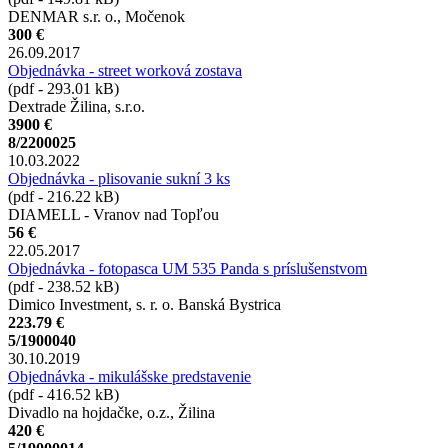
DENMAR s.r. o., Močenok
300 €
26.09.2017
Objednávka - street worková zostava
(pdf - 293.01 kB)
Dextrade Žilina, s.r.o.
3900 €
8/2200025
10.03.2022
Objednávka - plisovanie sukní 3 ks
(pdf - 216.22 kB)
DIAMELL - Vranov nad Topľou
56 €
22.05.2017
Objednávka - fotopasca UM 535 Panda s príslušenstvom
(pdf - 238.52 kB)
Dimico Investment, s. r. o. Banská Bystrica
223.79 €
5/1900040
30.10.2019
Objednávka - mikulášske predstavenie
(pdf - 416.52 kB)
Divadlo na hojdačke, o.z., Žilina
420 €