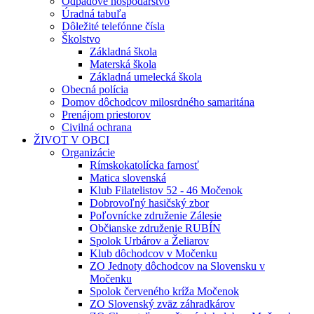
Odpadové hospodárstvo
Úradná tabuľa
Dôležité telefónne čísla
Školstvo
Základná škola
Materská škola
Základná umelecká škola
Obecná polícia
Domov dôchodcov milosrdného samaritána
Prenájom priestorov
Civilná ochrana
ŽIVOT V OBCI
Organizácie
Rímskokatolícka farnosť
Matica slovenská
Klub Filatelistov 52 - 46 Močenok
Dobrovoľný hasičský zbor
Poľovnícke združenie Zálesie
Občianske združenie RUBÍN
Spolok Urbárov a Želiarov
Klub dôchodcov v Močenku
ZO Jednoty dôchodcov na Slovensku v
Močenku
Spolok červeného kríža Močenok
ZO Slovenský zväz záhradkárov