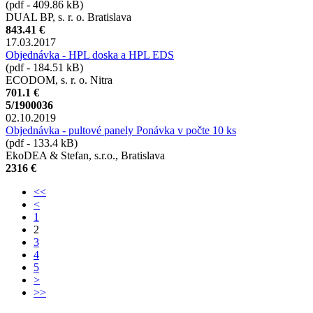
(pdf - 409.86 kB)
DUAL BP, s. r. o. Bratislava
843.41 €
17.03.2017
Objednávka - HPL doska a HPL EDS
(pdf - 184.51 kB)
ECODOM, s. r. o. Nitra
701.1 €
5/1900036
02.10.2019
Objednávka - pultové panely Ponávka v počte 10 ks
(pdf - 133.4 kB)
EkoDEA & Stefan, s.r.o., Bratislava
2316 €
<<
<
1
2
3
4
5
>
>>