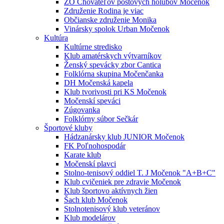
ZO Chovateľov poštových holubov Močenok
Združenie Rodina je viac
Občianske združenie Monika
Vinársky spolok Urban Močenok
Kultúra
Kultúrne stredisko
Klub amatérskych výtvarníkov
Ženský spevácky zbor Cantica
Folklórna skupina Močenčanka
DH Močenská kapela
Klub tvorivosti pri KS Močenok
Močenskí speváci
Zúgovanka
Folklórny súbor Sečkár
Športové kluby
Hádzanársky klub JUNIOR Močenok
FK Poľnohospodár
Karate klub
Močenskí plavci
Stolno-tenisový oddiel T. J Močenok "A+B+C"
Klub cvičeniek pre zdravie Močenok
Klub športovo aktívnych žien
Šach klub Močenok
Stolnotenisový klub veteránov
Klub modelárov