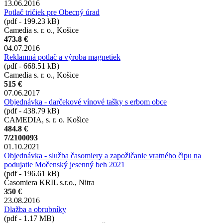
13.06.2016
Potlač tričiek pre Obecný úrad
(pdf - 199.23 kB)
Camedia s. r. o., Košice
473.8 €
04.07.2016
Reklamná potlač a výroba magnetiek
(pdf - 668.51 kB)
Camedia s. r. o., Košice
515 €
07.06.2017
Objednávka - darčekové vínové tašky s erbom obce
(pdf - 438.79 kB)
CAMEDIA, s. r. o. Košice
484.8 €
7/2100093
01.10.2021
Objednávka - služba časomiery a zapožičanie vratného čipu na
podujatie Močenský jesenný beh 2021
(pdf - 196.61 kB)
Časomiera KRIL s.r.o., Nitra
350 €
23.08.2016
Dlažba a obrubníky
(pdf - 1.17 MB)