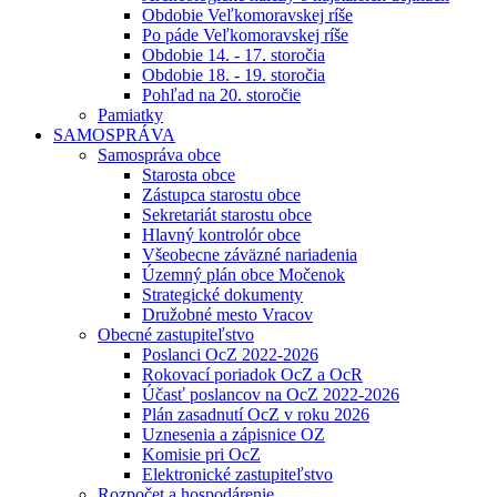
Obdobie Veľkomoravskej ríše
Po páde Veľkomoravskej ríše
Obdobie 14. - 17. storočia
Obdobie 18. - 19. storočia
Pohľad na 20. storočie
Pamiatky
SAMOSPRÁVA
Samospráva obce
Starosta obce
Zástupca starostu obce
Sekretariát starostu obce
Hlavný kontrolór obce
Všeobecne záväzné nariadenia
Územný plán obce Močenok
Strategické dokumenty
Družobné mesto Vracov
Obecné zastupiteľstvo
Poslanci OcZ 2022-2026
Rokovací poriadok OcZ a OcR
Účasť poslancov na OcZ 2022-2026
Plán zasadnutí OcZ v roku 2026
Uznesenia a zápisnice OZ
Komisie pri OcZ
Elektronické zastupiteľstvo
Rozpočet a hospodárenie