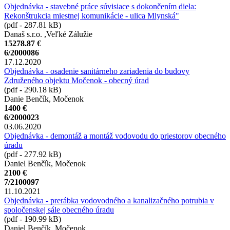
Objednávka - stavebné práce súvisiace s dokončením diela:
Rekonštrukcia miestnej komunikácie - ulica Mlynská"
(pdf - 287.81 kB)
Današ s.r.o. ,Veľké Zálužie
15278.87 €
6/2000086
17.12.2020
Objednávka - osadenie sanitárneho zariadenia do budovy
Združeného objektu Močenok - obecný úrad
(pdf - 290.18 kB)
Danie Benčík, Močenok
1400 €
6/2000023
03.06.2020
Objednávka - demontáž a montáž vodovodu do priestorov obecného
úradu
(pdf - 277.92 kB)
Daniel Benčík, Močenok
2100 €
7/2100097
11.10.2021
Objednávka - prerábka vodovodného a kanalizačného potrubia v
spoločenskej sále obecného úradu
(pdf - 190.99 kB)
Daniel Benčík, Močenok