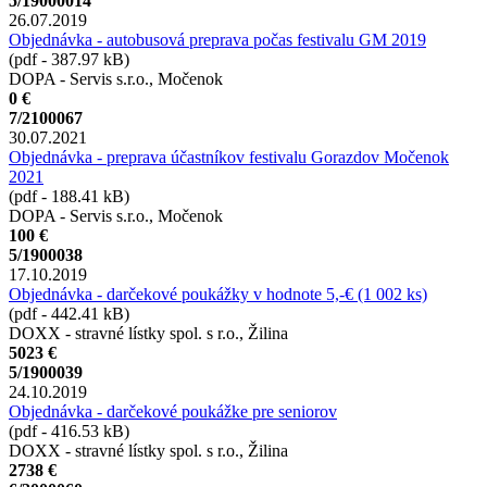
5/19000014
26.07.2019
Objednávka - autobusová preprava počas festivalu GM 2019
(pdf - 387.97 kB)
DOPA - Servis s.r.o., Močenok
0 €
7/2100067
30.07.2021
Objednávka - preprava účastníkov festivalu Gorazdov Močenok
2021
(pdf - 188.41 kB)
DOPA - Servis s.r.o., Močenok
100 €
5/1900038
17.10.2019
Objednávka - darčekové poukážky v hodnote 5,-€ (1 002 ks)
(pdf - 442.41 kB)
DOXX - stravné lístky spol. s r.o., Žilina
5023 €
5/1900039
24.10.2019
Objednávka - darčekové poukážke pre seniorov
(pdf - 416.53 kB)
DOXX - stravné lístky spol. s r.o., Žilina
2738 €