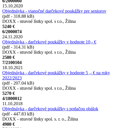
6/2000060
15.10.2020
Objednávka - vianočné darčekové poukážky pre seniorov
(pdf - 318.88 kB)
DOXX - stravné lístky spol. s r.o., Žilina
5240 €
6/2000074
24.11.2020
Objednávka - darčekové poukážky v hodnote 10,- €
(pdf - 314.31 kB)
DOXX - stravné lístky spol. s r.o., Žilina
2580 €
7/2100104
18.10.2021
Objednávka - darčekové poukážky v hodnote 5 ,- € na roky
2022/2023
(pdf - 207.04 kB)
DOXX - stravné lístky spol. s r.o., Žilina
5270 €
4/1800012
11.10.2018
Objednávka - darčekové poukážky s potlačou obálok
(pdf - 447.83 kB)
DOXX - stravné lístky spol. s. r. o., Žilina
4980 €