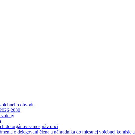
 volebného obvodu
 2026-2030
ť volený
m
ách do orgánov samospráv obcí
ámenia o delegovaní člena a náhradníka do miestnej volebnej komisie 