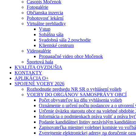
Časopis Močenok
Fotogalérie
Občianska inzercia
Pohotovosť lekární
Virtuálne prehliadky
Vstup
Sobášna sála
Svadobná sála 2.poschodie
Klientské centrum
Videogalérie
Propagačné video obce Močenok
Športová hala
KVALITA OVZDUŠIA
KONTAKTY
APLIKÁCIA O+
SPOJENÉ VOĽBY 2026
Rozhodnutie predsedu NR SR o vyhlásení volieb
VOĽBY DO ORGÁNOV SAMOSPRÁVY OBCÍ
Počet obyvateľov ku dňu vyhlásenia volieb
Oznámenie o určení počtu poslancov a o utvorení
Určenie úväzku starostu obce na volebné obdobie
Informácia o podmienkach práva voliť a práva by
Podanie kandidátnej listiny nezávislým kandidáto
Zapisovateľka miestnej volebnej komisie vo voľb
Zverejnenie elektronickej adresy na doručenie ozn