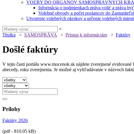
VOĽBY DO ORGÁNOV SAMOSPRÁVNYCH KRA
Informácia o podmienkach práva voliť a práva by
Volebné obvody a počet poslancov do Zastupiteľ
Utvorenie volebných okrskov a určenie volebných miestn
×
Titulka
>
SAMOSPRÁVA
>
Prístup k informáciám
>
Faktúry
Došlé faktúry
V tejto časti portálu www.mocenok.sk nájdete zverejnené evidované fak
abecedy, roku zverejnenia. Je možné aj vyhľadávanie v názvoch fakt
Prílohy
Faktúry 2026
(pdf - 810.05 kB)