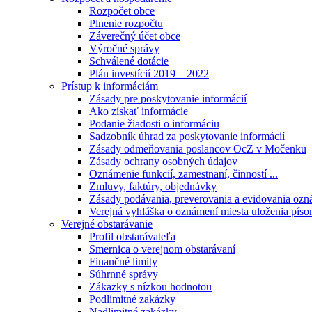
Rozpočet obce
Plnenie rozpočtu
Záverečný účet obce
Výročné správy
Schválené dotácie
Plán investícií 2019 – 2022
Prístup k informáciám
Zásady pre poskytovanie informácií
Ako získať informácie
Podanie žiadosti o informáciu
Sadzobník úhrad za poskytovanie informácií
Zásady odmeňovania poslancov OcZ v Močenku
Zásady ochrany osobných údajov
Oznámenie funkcií, zamestnaní, činností ...
Zmluvy, faktúry, objednávky
Zásady podávania, preverovania a evidovania ozná
Verejná vyhláška o oznámení miesta uloženia píso
Verejné obstarávanie
Profil obstarávateľa
Smernica o verejnom obstarávaní
Finančné limity
Súhrnné správy
Zákazky s nízkou hodnotou
Podlimitné zakázky
Nadlimitné zakázky