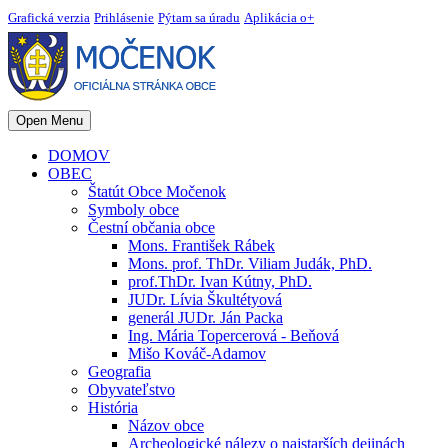
Grafická verzia
Prihlásenie
Pýtam sa úradu
Aplikácia o+
Open Menu
DOMOV
OBEC
Štatút Obce Močenok
Symboly obce
Čestní občania obce
Mons. František Rábek
Mons. prof. ThDr. Viliam Judák, PhD.
prof.ThDr. Ivan Kútny, PhD.
JUDr. Lívia Škultétyová
generál JUDr. Ján Packa
Ing. Mária Topercerová - Beňová
Mišo Kováč-Adamov
Geografia
Obyvateľstvo
História
Názov obce
Archeologické nálezy o najstarších dejinách