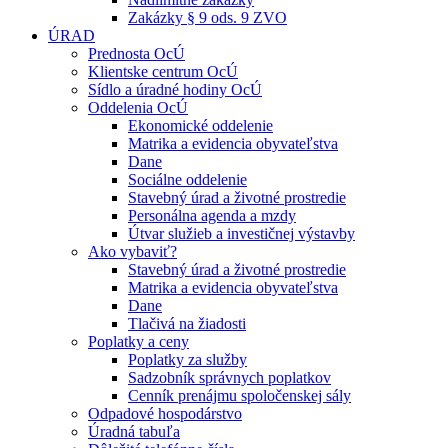
Zakázky § 9 ods. 9 ZVO
ÚRAD
Prednosta OcÚ
Klientske centrum OcÚ
Sídlo a úradné hodiny OcÚ
Oddelenia OcÚ
Ekonomické oddelenie
Matrika a evidencia obyvateľstva
Dane
Sociálne oddelenie
Stavebný úrad a životné prostredie
Personálna agenda a mzdy
Útvar služieb a investičnej výstavby
Ako vybaviť?
Stavebný úrad a životné prostredie
Matrika a evidencia obyvateľstva
Dane
Tlačivá na žiadosti
Poplatky a ceny
Poplatky za služby
Sadzobník správnych poplatkov
Cenník prenájmu spoločenskej sály
Odpadové hospodárstvo
Úradná tabuľa