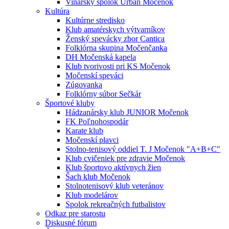
Vinársky spolok Urban Močenok
Kultúra
Kultúrne stredisko
Klub amatérskych výtvarníkov
Ženský spevácky zbor Cantica
Folklórna skupina Močenčanka
DH Močenská kapela
Klub tvorivosti pri KS Močenok
Močenskí speváci
Zúgovanka
Folklórny súbor Sečkár
Športové kluby
Hádzanársky klub JUNIOR Močenok
FK Poľnohospodár
Karate klub
Močenskí plavci
Stolno-tenisový oddiel T. J Močenok "A+B+C"
Klub cvičeniek pre zdravie Močenok
Klub športovo aktívnych žien
Šach klub Močenok
Stolnotenisový klub veteránov
Klub modelárov
Spolok rekreačných futbalistov
Odkaz pre starostu
Diskusné fórum