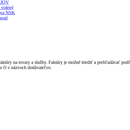
JOV
ť volený
stva NSK
ostí
túry na tovary a služby. Faktúry je možné triediť a prehľadávať podľa 
úr či v názvoch dodávateľov.