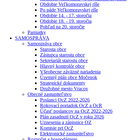
Obdobie Veľkomoravskej ríše
Po páde Veľkomoravskej ríše
Obdobie 14. - 17. storočia
Obdobie 18. - 19. storočia
Pohľad na 20. storočie
Pamiatky
SAMOSPRÁVA
Samospráva obce
Starosta obce
Zástupca starostu obce
Sekretariát starostu obce
Hlavný kontrolór obce
Všeobecne záväzné nariadenia
Územný plán obce Močenok
Strategické dokumenty
Družobné mesto Vracov
Obecné zastupiteľstvo
Poslanci OcZ 2022-2026
Rokovací poriadok OcZ a OcR
Účasť poslancov na OcZ 2022-2026
Plán zasadnutí OcZ v roku 2026
Uznesenia a zápisnice OZ
Komisie pri OcZ
Elektronické zastupiteľstvo
Rozpočet a hospodárenie