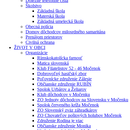
Dôležité telefónne čísla
Školstvo
Základná škola
Materská škola
Základná umelecká škola
Obecná polícia
Domov dôchodcov milosrdného samaritána
Prenájom priestorov
Civilná ochrana
ŽIVOT V OBCI
Organizácie
Rímskokatolícka farnosť
Matica slovenská
Klub Filatelistov 52 - 46 Močenok
Dobrovoľný hasičský zbor
Poľovnícke združenie Zálesie
Občianske združenie RUBÍN
Spolok Urbárov a Želiarov
Klub dôchodcov v Močenku
ZO Jednoty dôchodcov na Slovensku v Močenku
Spolok červeného kríža Močenok
ZO Slovenský zväz záhradkárov
ZO Chovateľov poštových holubov Močenok
Združenie Rodina je viac
Občianske združenie Monika