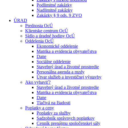
Podlimitné zakázky
Nadlimitné zakázky
Zakázky § 9 ods. 9 ZVO
ÚRAD
Prednosta OcÚ
Klientske centrum OcÚ
Sídlo a úradné hodiny OcÚ
Oddelenia OcÚ
Ekonomické oddelenie
Matrika a evidencia obyvateľstva
Dane
Sociálne oddelenie
Stavebný úrad a životné prostredie
Personálna agenda a mzdy
Útvar služieb a investičnej výstavby
Ako vybaviť?
Stavebný úrad a životné prostredie
Matrika a evidencia obyvateľstva
Dane
Tlačivá na žiadosti
Poplatky a ceny
Poplatky za služby
Sadzobník správnych poplatkov
Cenník prenájmu spoločenskej sály