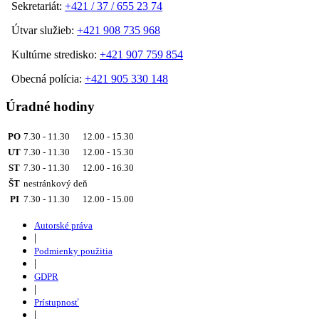
Sekretariát:
+421 / 37 / 655 23 74
Útvar služieb:
+421 908 735 968
Kultúrne stredisko:
+421 907 759 854
Obecná polícia:
+421 905 330 148
Úradné hodiny
PO
7.30 - 11.30 12.00 - 15.30
UT
7.30 - 11.30 12.00 - 15.30
ST
7.30 - 11.30 12.00 - 16.30
ŠT
nestránkový deň
PI
7.30 - 11.30 12.00 - 15.00
Autorské práva
|
Podmienky použitia
|
GDPR
|
Prístupnosť
|