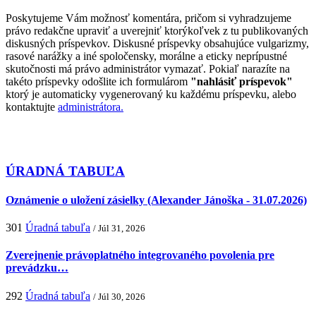
Poskytujeme Vám možnosť komentára, pričom si vyhradzujeme
právo redakčne upraviť a uverejniť ktorýkoľvek z tu publikovaných
diskusných príspevkov. Diskusné príspevky obsahujúce vulgarizmy,
rasové narážky a iné spoločensky, morálne a eticky neprípustné
skutočnosti má právo administrátor vymazať. Pokiaľ narazíte na
takéto príspevky odošlite ich formulárom
"nahlásiť príspevok"
ktorý je automaticky vygenerovaný ku každému príspevku, alebo
kontaktujte
administrátora.
ÚRADNÁ TABUĽA
Oznámenie o uložení zásielky (Alexander Jánoška - 31.07.2026)
301
Úradná tabuľa
/ Júl 31, 2026
Zverejnenie právoplatného integrovaného povolenia pre
prevádzku…
292
Úradná tabuľa
/ Júl 30, 2026