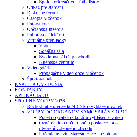
Spolok rekreačných futbalistov
Odkaz pre starostu
Diskusné fórum
Časopis Močenok
Fotogalérie
Občianska inzercia
Pohotovosť lekární
Virtuálne prehliadky
Vstup
Sobášna sála
Svadobná sála 2.poschodie
Klientské centrum
Videogalérie
Propagačné video obce Močenok
Športová hala
KVALITA OVZDUŠIA
KONTAKTY
APLIKÁCIA O+
SPOJENÉ VOĽBY 2026
Rozhodnutie predsedu NR SR o vyhlásení volieb
VOĽBY DO ORGÁNOV SAMOSPRÁVY OBCÍ
Počet obyvateľov ku dňu vyhlásenia volieb
Oznámenie o určení počtu poslancov a o
utvorení volebného obvodu
Určenie úväzku starostu obce na volebné