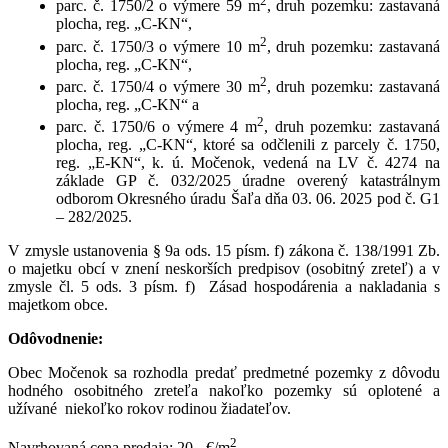
2
parc. č. 1750/2 o výmere 59 m
, druh pozemku: zastavaná
plocha, reg. „C-KN“,
2
parc. č. 1750/3 o výmere 10 m
, druh pozemku: zastavaná
plocha, reg. „C-KN“,
2
parc. č. 1750/4 o výmere 30 m
, druh pozemku: zastavaná
plocha, reg. „C-KN“ a
2
parc. č. 1750/6 o výmere 4 m
, druh pozemku: zastavaná
plocha, reg. „C-KN“, ktoré sa odčlenili z parcely č. 1750,
reg. „E-KN“, k. ú. Močenok, vedená na LV č. 4274 na
základe GP č. 032/2025 úradne overený katastrálnym
odborom Okresného úradu Šaľa dňa 03. 06. 2025 pod č. G1
– 282/2025.
V zmysle ustanovenia § 9a ods. 15 písm. f) zákona č. 138/1991 Zb.
o majetku obcí v znení neskorších predpisov (osobitný zreteľ) a v
zmysle čl. 5 ods. 3 písm. f) Zásad hospodárenia a nakladania s
majetkom obce.
Odôvodnenie:
Obec Močenok sa rozhodla predať predmetné pozemky z dôvodu
hodného osobitného zreteľa nakoľko pozemky sú oplotené a
užívané niekoľko rokov rodinou žiadateľov.
2
Navrhovaná cena predaja: 20,- €/m