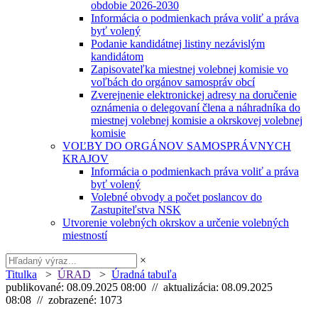
obdobie 2026-2030
Informácia o podmienkach práva voliť a práva
byť volený
Podanie kandidátnej listiny nezávislým
kandidátom
Zapisovateľka miestnej volebnej komisie vo
voľbách do orgánov samospráv obcí
Zverejnenie elektronickej adresy na doručenie
oznámenia o delegovaní člena a náhradníka do
miestnej volebnej komisie a okrskovej volebnej
komisie
VOĽBY DO ORGÁNOV SAMOSPRÁVNYCH
KRAJOV
Informácia o podmienkach práva voliť a práva
byť volený
Volebné obvody a počet poslancov do
Zastupiteľstva NSK
Utvorenie volebných okrskov a určenie volebných
miestností
×
Titulka
>
ÚRAD
>
Úradná tabuľa
publikované: 08.09.2025 08:00 // aktualizácia: 08.09.2025
08:08 // zobrazené: 1073