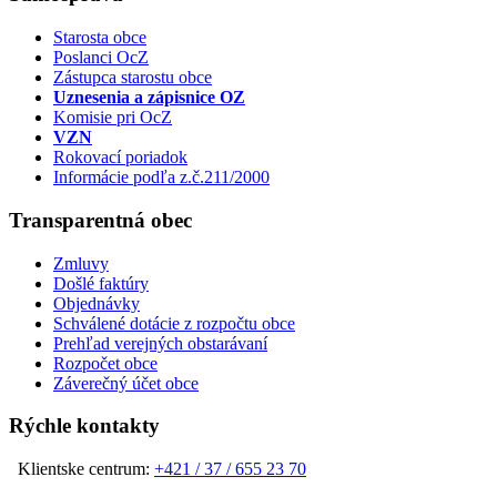
Starosta obce
Poslanci OcZ
Zástupca starostu obce
Uznesenia a zápisnice OZ
Komisie pri OcZ
VZN
Rokovací poriadok
Informácie podľa z.č.211/2000
Transparentná obec
Zmluvy
Došlé faktúry
Objednávky
Schválené dotácie z rozpočtu obce
Prehľad verejných obstarávaní
Rozpočet obce
Záverečný účet obce
Rýchle kontakty
Klientske centrum:
+421 / 37 / 655 23 70