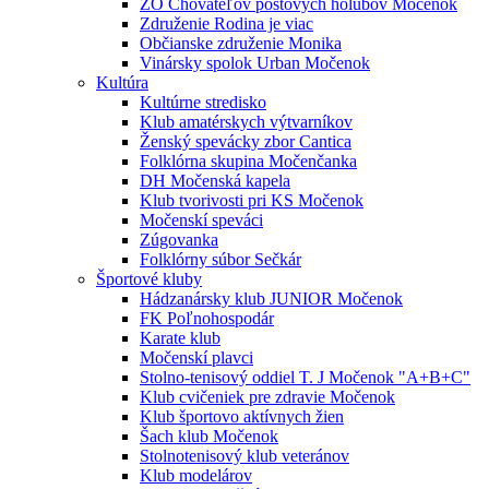
ZO Chovateľov poštových holubov Močenok
Združenie Rodina je viac
Občianske združenie Monika
Vinársky spolok Urban Močenok
Kultúra
Kultúrne stredisko
Klub amatérskych výtvarníkov
Ženský spevácky zbor Cantica
Folklórna skupina Močenčanka
DH Močenská kapela
Klub tvorivosti pri KS Močenok
Močenskí speváci
Zúgovanka
Folklórny súbor Sečkár
Športové kluby
Hádzanársky klub JUNIOR Močenok
FK Poľnohospodár
Karate klub
Močenskí plavci
Stolno-tenisový oddiel T. J Močenok "A+B+C"
Klub cvičeniek pre zdravie Močenok
Klub športovo aktívnych žien
Šach klub Močenok
Stolnotenisový klub veteránov
Klub modelárov