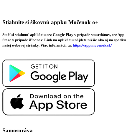
Stiahnite si šikovnú appku Močenok o+
Stačí si stiahnuť aplikáciu cez Google Play v prípade smartfónov, cez App
Store v prípade iPhonov. Link na aplikáciu nájdete nižšie ako aj na spodku
našej webovej stránky. Viac informácií tu:
https://app.mocenok.sk/
Samospráva