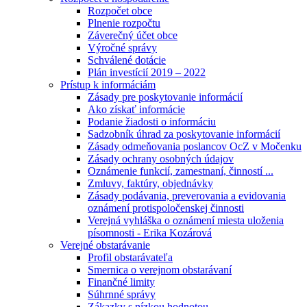
Rozpočet obce
Plnenie rozpočtu
Záverečný účet obce
Výročné správy
Schválené dotácie
Plán investícií 2019 – 2022
Prístup k informáciám
Zásady pre poskytovanie informácií
Ako získať informácie
Podanie žiadosti o informáciu
Sadzobník úhrad za poskytovanie informácií
Zásady odmeňovania poslancov OcZ v Močenku
Zásady ochrany osobných údajov
Oznámenie funkcií, zamestnaní, činností ...
Zmluvy, faktúry, objednávky
Zásady podávania, preverovania a evidovania
oznámení protispoločenskej činnosti
Verejná vyhláška o oznámení miesta uloženia
písomnosti - Erika Kozárová
Verejné obstarávanie
Profil obstarávateľa
Smernica o verejnom obstarávaní
Finančné limity
Súhrnné správy
Zákazky s nízkou hodnotou