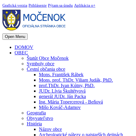
Grafická verzia
Prihlásenie
Pýtam sa úradu
Aplikácia o+
Open Menu
DOMOV
OBEC
Štatút Obce Močenok
Symboly obce
Čestní občania obce
Mons. František Rábek
Mons. prof. ThDr. Viliam Judák, PhD.
prof.ThDr. Ivan Kútny, PhD.
JUDr. Lívia Škultétyová
generál JUDr. Ján Packa
Ing. Mária Topercerová - Beňová
Mišo Kováč-Adamov
Geografia
Obyvateľstvo
História
Názov obce
Archeologické nálezy o najstarších dejinách