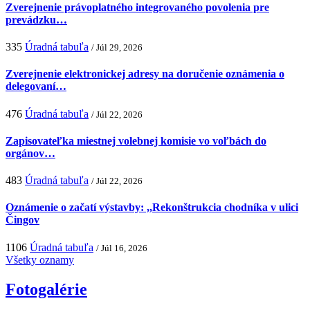
Zverejnenie právoplatného integrovaného povolenia pre
prevádzku…
335
Úradná tabuľa
/ Júl 29, 2026
Zverejnenie elektronickej adresy na doručenie oznámenia o
delegovaní…
476
Úradná tabuľa
/ Júl 22, 2026
Zapisovateľka miestnej volebnej komisie vo voľbách do
orgánov…
483
Úradná tabuľa
/ Júl 22, 2026
Oznámenie o začatí výstavby: ,,Rekonštrukcia chodníka v ulici
Čingov
1106
Úradná tabuľa
/ Júl 16, 2026
Všetky oznamy
Fotogalérie