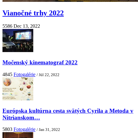
Vianočné trhy 2022
5586
Dec 13, 2022
Močenský kinematograf 2022
4845
Fotogalérie
/ Júl 22, 2022
Európska kultúrna cesta svätých Cyrila a Metoda v
Nitrianskom…
5803
Fotogalérie
/ Jan 31, 2022