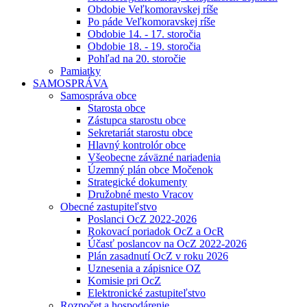
Obdobie Veľkomoravskej ríše
Po páde Veľkomoravskej ríše
Obdobie 14. - 17. storočia
Obdobie 18. - 19. storočia
Pohľad na 20. storočie
Pamiatky
SAMOSPRÁVA
Samospráva obce
Starosta obce
Zástupca starostu obce
Sekretariát starostu obce
Hlavný kontrolór obce
Všeobecne záväzné nariadenia
Územný plán obce Močenok
Strategické dokumenty
Družobné mesto Vracov
Obecné zastupiteľstvo
Poslanci OcZ 2022-2026
Rokovací poriadok OcZ a OcR
Účasť poslancov na OcZ 2022-2026
Plán zasadnutí OcZ v roku 2026
Uznesenia a zápisnice OZ
Komisie pri OcZ
Elektronické zastupiteľstvo
Rozpočet a hospodárenie