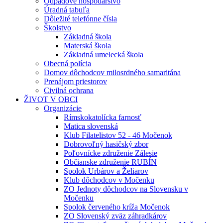
Odpadové hospodárstvo
Úradná tabuľa
Dôležité telefónne čísla
Školstvo
Základná škola
Materská škola
Základná umelecká škola
Obecná polícia
Domov dôchodcov milosrdného samaritána
Prenájom priestorov
Civilná ochrana
ŽIVOT V OBCI
Organizácie
Rímskokatolícka farnosť
Matica slovenská
Klub Filatelistov 52 - 46 Močenok
Dobrovoľný hasičský zbor
Poľovnícke združenie Zálesie
Občianske združenie RUBÍN
Spolok Urbárov a Želiarov
Klub dôchodcov v Močenku
ZO Jednoty dôchodcov na Slovensku v
Močenku
Spolok červeného kríža Močenok
ZO Slovenský zväz záhradkárov