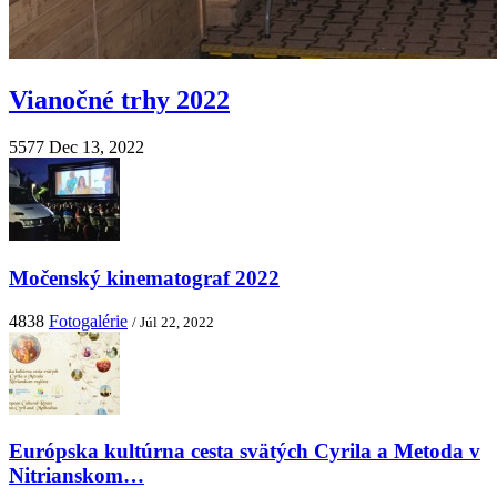
Vianočné trhy 2022
5577
Dec 13, 2022
Močenský kinematograf 2022
4838
Fotogalérie
/ Júl 22, 2022
Európska kultúrna cesta svätých Cyrila a Metoda v
Nitrianskom…