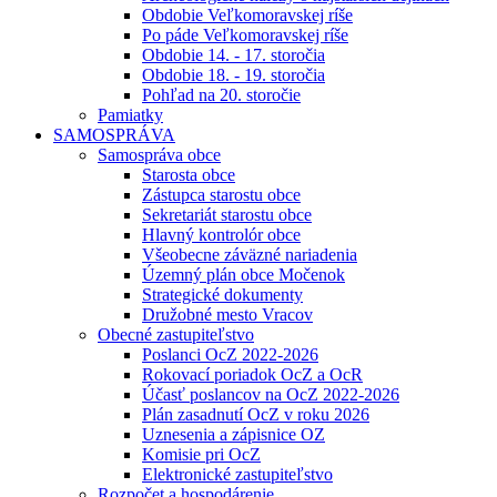
Obdobie Veľkomoravskej ríše
Po páde Veľkomoravskej ríše
Obdobie 14. - 17. storočia
Obdobie 18. - 19. storočia
Pohľad na 20. storočie
Pamiatky
SAMOSPRÁVA
Samospráva obce
Starosta obce
Zástupca starostu obce
Sekretariát starostu obce
Hlavný kontrolór obce
Všeobecne záväzné nariadenia
Územný plán obce Močenok
Strategické dokumenty
Družobné mesto Vracov
Obecné zastupiteľstvo
Poslanci OcZ 2022-2026
Rokovací poriadok OcZ a OcR
Účasť poslancov na OcZ 2022-2026
Plán zasadnutí OcZ v roku 2026
Uznesenia a zápisnice OZ
Komisie pri OcZ
Elektronické zastupiteľstvo
Rozpočet a hospodárenie