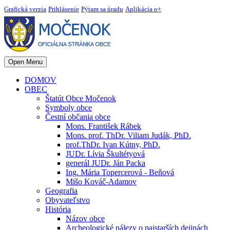
Grafická verzia
Prihlásenie
Pýtam sa úradu
Aplikácia o+
Open Menu
DOMOV
OBEC
Štatút Obce Močenok
Symboly obce
Čestní občania obce
Mons. František Rábek
Mons. prof. ThDr. Viliam Judák, PhD.
prof.ThDr. Ivan Kútny, PhD.
JUDr. Lívia Škultétyová
generál JUDr. Ján Packa
Ing. Mária Topercerová - Beňová
Mišo Kováč-Adamov
Geografia
Obyvateľstvo
História
Názov obce
Archeologické nálezy o najstarších dejinách