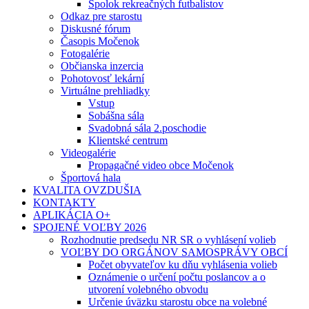
Spolok rekreačných futbalistov
Odkaz pre starostu
Diskusné fórum
Časopis Močenok
Fotogalérie
Občianska inzercia
Pohotovosť lekární
Virtuálne prehliadky
Vstup
Sobášna sála
Svadobná sála 2.poschodie
Klientské centrum
Videogalérie
Propagačné video obce Močenok
Športová hala
KVALITA OVZDUŠIA
KONTAKTY
APLIKÁCIA O+
SPOJENÉ VOĽBY 2026
Rozhodnutie predsedu NR SR o vyhlásení volieb
VOĽBY DO ORGÁNOV SAMOSPRÁVY OBCÍ
Počet obyvateľov ku dňu vyhlásenia volieb
Oznámenie o určení počtu poslancov a o
utvorení volebného obvodu
Určenie úväzku starostu obce na volebné