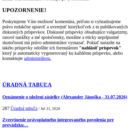
UPOZORNENIE!
Poskytujeme Vám možnosť komentára, pričom si vyhradzujeme
právo redakčne upraviť a uverejniť ktorýkoľvek z tu publikovaných
diskusných príspevkov. Diskusné príspevky obsahujúce vulgarizmy,
rasové narážky a iné spoločensky, morálne a eticky neprípustné
skutočnosti má právo administrátor vymazať. Pokiaľ narazíte na
takéto príspevky odošlite ich formulárom
"nahlásiť príspevok"
ktorý je automaticky vygenerovaný ku každému príspevku, alebo
kontaktujte
administrátora.
ÚRADNÁ TABUĽA
Oznámenie o uložení zásielky (Alexander Jánoška - 31.07.2026)
287
Úradná tabuľa
/ Júl 31, 2026
Zverejnenie právoplatného integrovaného povolenia pre
prevádzku…