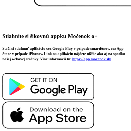
Stiahnite si šikovnú appku Močenok o+
Stačí si stiahnuť aplikáciu cez Google Play v prípade smartfónov, cez App
Store v prípade iPhonov. Link na aplikáciu nájdete nižšie ako aj na spodku
našej webovej stránky. Viac informácií tu:
https://app.mocenok.sk/