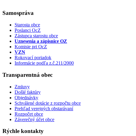
Samospráva
Starosta obce
Poslanci OcZ
Zástupca starostu obce
Uznesenia a zápisnice OZ
Komisie pri OcZ
VZN
Rokovací poriadok
Informácie podľa z.č.211/2000
Transparentná obec
Zmluvy
Došlé faktúry
Objednávky
Schválené dotácie z rozpočtu obce
Prehľad verejných obstarávaní
Rozpočet obce
Záverečný účet obce
Rýchle kontakty