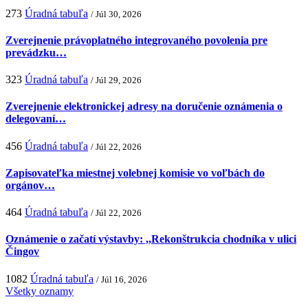
273
Úradná tabuľa
/ Júl 30, 2026
Zverejnenie právoplatného integrovaného povolenia pre
prevádzku…
323
Úradná tabuľa
/ Júl 29, 2026
Zverejnenie elektronickej adresy na doručenie oznámenia o
delegovaní…
456
Úradná tabuľa
/ Júl 22, 2026
Zapisovateľka miestnej volebnej komisie vo voľbách do
orgánov…
464
Úradná tabuľa
/ Júl 22, 2026
Oznámenie o začatí výstavby: ,,Rekonštrukcia chodníka v ulici
Čingov
1082
Úradná tabuľa
/ Júl 16, 2026
Všetky oznamy