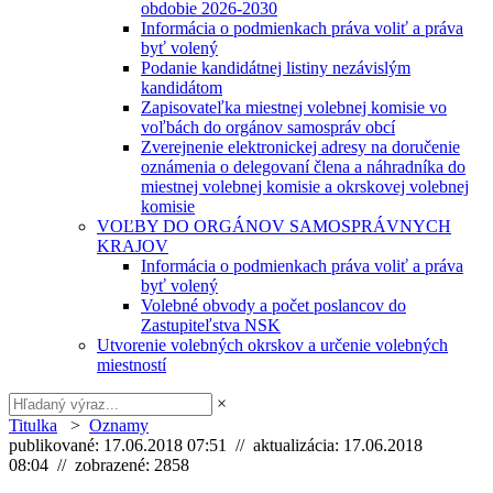
obdobie 2026-2030
Informácia o podmienkach práva voliť a práva
byť volený
Podanie kandidátnej listiny nezávislým
kandidátom
Zapisovateľka miestnej volebnej komisie vo
voľbách do orgánov samospráv obcí
Zverejnenie elektronickej adresy na doručenie
oznámenia o delegovaní člena a náhradníka do
miestnej volebnej komisie a okrskovej volebnej
komisie
VOĽBY DO ORGÁNOV SAMOSPRÁVNYCH
KRAJOV
Informácia o podmienkach práva voliť a práva
byť volený
Volebné obvody a počet poslancov do
Zastupiteľstva NSK
Utvorenie volebných okrskov a určenie volebných
miestností
×
Titulka
>
Oznamy
publikované: 17.06.2018 07:51 // aktualizácia: 17.06.2018
08:04 // zobrazené: 2858