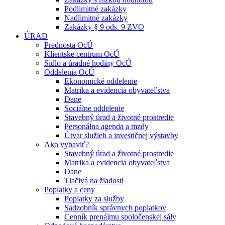
Podlimitné zakázky
Nadlimitné zakázky
Zakázky § 9 ods. 9 ZVO
ÚRAD
Prednosta OcÚ
Klientske centrum OcÚ
Sídlo a úradné hodiny OcÚ
Oddelenia OcÚ
Ekonomické oddelenie
Matrika a evidencia obyvateľstva
Dane
Sociálne oddelenie
Stavebný úrad a životné prostredie
Personálna agenda a mzdy
Útvar služieb a investičnej výstavby
Ako vybaviť?
Stavebný úrad a životné prostredie
Matrika a evidencia obyvateľstva
Dane
Tlačivá na žiadosti
Poplatky a ceny
Poplatky za služby
Sadzobník správnych poplatkov
Cenník prenájmu spoločenskej sály