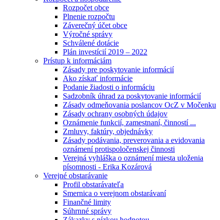
Rozpočet obce
Plnenie rozpočtu
Záverečný účet obce
Výročné správy
Schválené dotácie
Plán investícií 2019 – 2022
Prístup k informáciám
Zásady pre poskytovanie informácií
Ako získať informácie
Podanie žiadosti o informáciu
Sadzobník úhrad za poskytovanie informácií
Zásady odmeňovania poslancov OcZ v Močenku
Zásady ochrany osobných údajov
Oznámenie funkcií, zamestnaní, činností ...
Zmluvy, faktúry, objednávky
Zásady podávania, preverovania a evidovania
oznámení protispoločenskej činnosti
Verejná vyhláška o oznámení miesta uloženia
písomnosti - Erika Kozárová
Verejné obstarávanie
Profil obstarávateľa
Smernica o verejnom obstarávaní
Finančné limity
Súhrnné správy
Zákazky s nízkou hodnotou