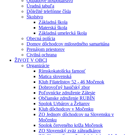
Odpadové hospodárstvo
Úradná tabuľa
Dôležité telefónne čísla
Školstvo
Základná škola
Materská škola
Základná umelecká škola
Obecná polícia
Domov dôchodcov milosrdného samaritána
Prenájom priestorov
Civilná ochrana
ŽIVOT V OBCI
Organizácie
Rímskokatolícka farnosť
Matica slovenská
Klub Filatelistov 52 - 46 Močenok
Dobrovoľný hasičský zbor
Poľovnícke združenie Zálesie
Občianske združenie RUBÍN
Spolok Urbárov a Želiarov
Klub dôchodcov v Močenku
ZO Jednoty dôchodcov na Slovensku v
Močenku
Spolok červeného kríža Močenok
ZO Slovenský zväz záhradkárov