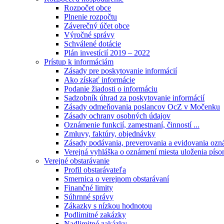
Rozpočet obce
Plnenie rozpočtu
Záverečný účet obce
Výročné správy
Schválené dotácie
Plán investícií 2019 – 2022
Prístup k informáciám
Zásady pre poskytovanie informácií
Ako získať informácie
Podanie žiadosti o informáciu
Sadzobník úhrad za poskytovanie informácií
Zásady odmeňovania poslancov OcZ v Močenku
Zásady ochrany osobných údajov
Oznámenie funkcií, zamestnaní, činností ...
Zmluvy, faktúry, objednávky
Zásady podávania, preverovania a evidovania ozná
Verejná vyhláška o oznámení miesta uloženia píso
Verejné obstarávanie
Profil obstarávateľa
Smernica o verejnom obstarávaní
Finančné limity
Súhrnné správy
Zákazky s nízkou hodnotou
Podlimitné zakázky
Nadlimitné zakázky