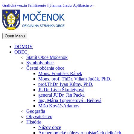
Grafická verzia
Prihlásenie
Pýtam sa úradu
Aplikácia o+
Open Menu
DOMOV
OBEC
Štatút Obce Močenok
Symboly obce
Čestní občania obce
Mons. František Rábek
Mons. prof. ThDr. Viliam Judák, PhD.
prof.ThDr. Ivan Kútny, PhD.
JUDr. Lívia Škultétyová
generál JUDr. Ján Packa
Ing. Mária Topercerová - Beňová
Mišo Kováč-Adamov
Geografia
Obyvateľstvo
História
Názov obce
Archeologické nálezy o najstarších dejinách