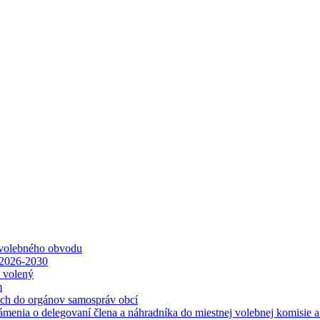
 volebného obvodu
 2026-2030
ť volený
m
ách do orgánov samospráv obcí
ámenia o delegovaní člena a náhradníka do miestnej volebnej komisie 