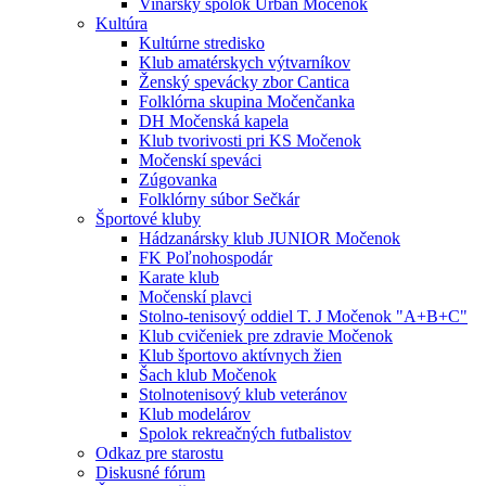
Vinársky spolok Urban Močenok
Kultúra
Kultúrne stredisko
Klub amatérskych výtvarníkov
Ženský spevácky zbor Cantica
Folklórna skupina Močenčanka
DH Močenská kapela
Klub tvorivosti pri KS Močenok
Močenskí speváci
Zúgovanka
Folklórny súbor Sečkár
Športové kluby
Hádzanársky klub JUNIOR Močenok
FK Poľnohospodár
Karate klub
Močenskí plavci
Stolno-tenisový oddiel T. J Močenok "A+B+C"
Klub cvičeniek pre zdravie Močenok
Klub športovo aktívnych žien
Šach klub Močenok
Stolnotenisový klub veteránov
Klub modelárov
Spolok rekreačných futbalistov
Odkaz pre starostu
Diskusné fórum