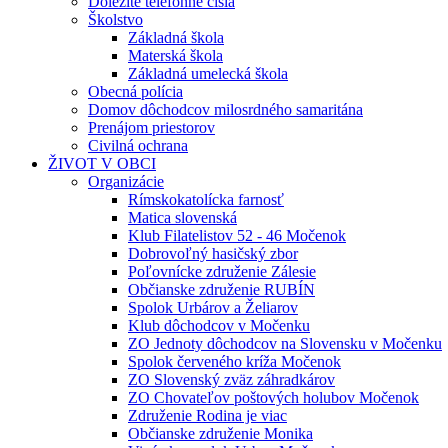
Dôležité telefónne čísla
Školstvo
Základná škola
Materská škola
Základná umelecká škola
Obecná polícia
Domov dôchodcov milosrdného samaritána
Prenájom priestorov
Civilná ochrana
ŽIVOT V OBCI
Organizácie
Rímskokatolícka farnosť
Matica slovenská
Klub Filatelistov 52 - 46 Močenok
Dobrovoľný hasičský zbor
Poľovnícke združenie Zálesie
Občianske združenie RUBÍN
Spolok Urbárov a Želiarov
Klub dôchodcov v Močenku
ZO Jednoty dôchodcov na Slovensku v Močenku
Spolok červeného kríža Močenok
ZO Slovenský zväz záhradkárov
ZO Chovateľov poštových holubov Močenok
Združenie Rodina je viac
Občianske združenie Monika