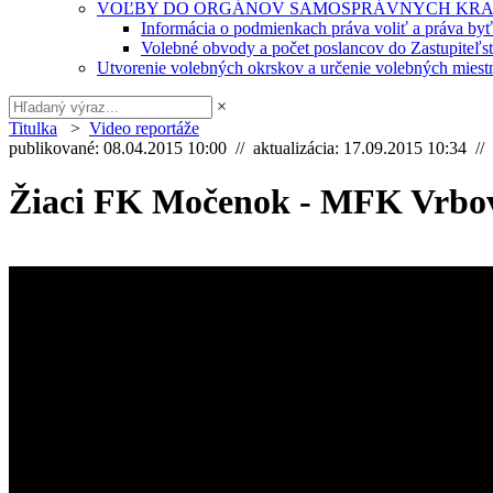
VOĽBY DO ORGÁNOV SAMOSPRÁVNYCH KRA
Informácia o podmienkach práva voliť a práva by
Volebné obvody a počet poslancov do Zastupiteľ
Utvorenie volebných okrskov a určenie volebných miestn
×
Titulka
>
Video reportáže
publikované: 08.04.2015 10:00 // aktualizácia: 17.09.2015 10:34 //
Žiaci FK Močenok - MFK Vrbo