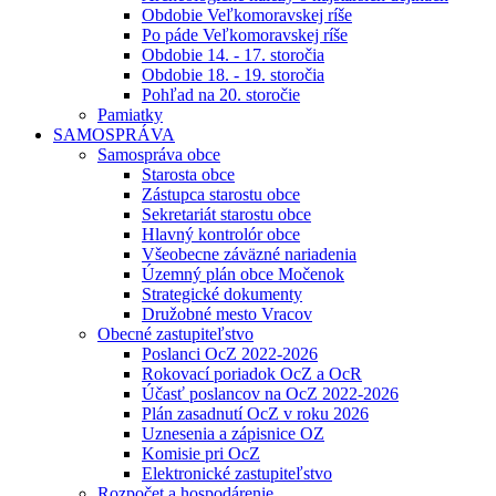
Obdobie Veľkomoravskej ríše
Po páde Veľkomoravskej ríše
Obdobie 14. - 17. storočia
Obdobie 18. - 19. storočia
Pohľad na 20. storočie
Pamiatky
SAMOSPRÁVA
Samospráva obce
Starosta obce
Zástupca starostu obce
Sekretariát starostu obce
Hlavný kontrolór obce
Všeobecne záväzné nariadenia
Územný plán obce Močenok
Strategické dokumenty
Družobné mesto Vracov
Obecné zastupiteľstvo
Poslanci OcZ 2022-2026
Rokovací poriadok OcZ a OcR
Účasť poslancov na OcZ 2022-2026
Plán zasadnutí OcZ v roku 2026
Uznesenia a zápisnice OZ
Komisie pri OcZ
Elektronické zastupiteľstvo
Rozpočet a hospodárenie