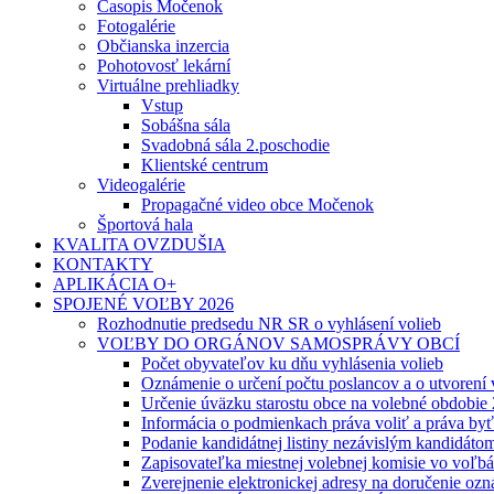
Časopis Močenok
Fotogalérie
Občianska inzercia
Pohotovosť lekární
Virtuálne prehliadky
Vstup
Sobášna sála
Svadobná sála 2.poschodie
Klientské centrum
Videogalérie
Propagačné video obce Močenok
Športová hala
KVALITA OVZDUŠIA
KONTAKTY
APLIKÁCIA O+
SPOJENÉ VOĽBY 2026
Rozhodnutie predsedu NR SR o vyhlásení volieb
VOĽBY DO ORGÁNOV SAMOSPRÁVY OBCÍ
Počet obyvateľov ku dňu vyhlásenia volieb
Oznámenie o určení počtu poslancov a o utvorení
Určenie úväzku starostu obce na volebné obdobie
Informácia o podmienkach práva voliť a práva by
Podanie kandidátnej listiny nezávislým kandidáto
Zapisovateľka miestnej volebnej komisie vo voľb
Zverejnenie elektronickej adresy na doručenie ozn