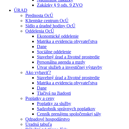
Zakázky § 9 ods. 9 ZVO
ÚRAD
Prednosta OcÚ
Klientske centrum OcÚ
Sídlo a úradné hodiny OcÚ
Oddelenia OcÚ
Ekonomické oddelenie
Matrika a evidencia obyvateľstva
Dane
Sociálne oddelenie
Stavebný úrad a životné prostredie
Personálna agenda a mzdy
Útvar služieb a investičnej výstavby
Ako vybaviť?
Stavebný úrad a životné prostredie
Matrika a evidencia obyvateľstva
Dane
Tlačivá na žiadosti
Poplatky a ceny
Poplatky za služby
Sadzobník správnych poplatkov
Cenník prenájmu spoločenskej sály
Odpadové hospodárstvo
Úradná tabuľa