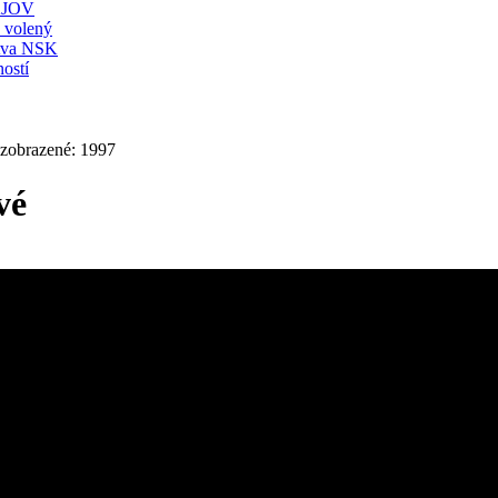
JOV
ť volený
stva NSK
ostí
 zobrazené: 1997
vé