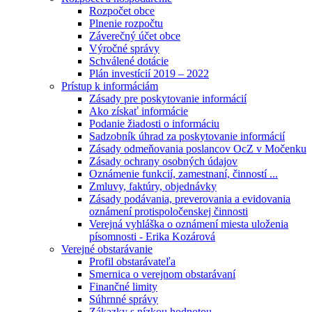
Rozpočet obce
Plnenie rozpočtu
Záverečný účet obce
Výročné správy
Schválené dotácie
Plán investícií 2019 – 2022
Prístup k informáciám
Zásady pre poskytovanie informácií
Ako získať informácie
Podanie žiadosti o informáciu
Sadzobník úhrad za poskytovanie informácií
Zásady odmeňovania poslancov OcZ v Močenku
Zásady ochrany osobných údajov
Oznámenie funkcií, zamestnaní, činností ...
Zmluvy, faktúry, objednávky
Zásady podávania, preverovania a evidovania
oznámení protispoločenskej činnosti
Verejná vyhláška o oznámení miesta uloženia
písomnosti - Erika Kozárová
Verejné obstarávanie
Profil obstarávateľa
Smernica o verejnom obstarávaní
Finančné limity
Súhrnné správy
Zákazky s nízkou hodnotou