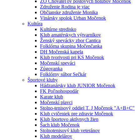
ZO Chovateľov poštových holubov Močenok
Združenie Rodina je viac
Občianske združenie Monika
Vinársky spolok Urban Močenok
Kultúra
Kultúrne stredisko
Klub amatérskych výtvarníkov
Ženský spevácky zbor Cantica
Folklórna skupina Močenčanka
DH Močenská kapela
Klub tvorivosti pri KS Močenok
Močenskí speváci
Zúgovanka
Folklórny súbor Sečkár
Športové kluby
Hádzanársky klub JUNIOR Močenok
FK Poľnohospodár
Karate klub
Močenskí plavci
Stolno-tenisový oddiel T. J Močenok "A+B+C"
Klub cvičeniek pre zdravie Močenok
Klub športovo aktívnych žien
Šach klub Močenok
Stolnotenisový klub veteránov
Klub modelárov