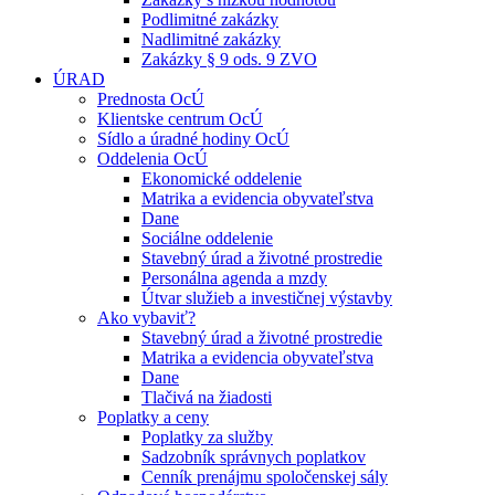
Podlimitné zakázky
Nadlimitné zakázky
Zakázky § 9 ods. 9 ZVO
ÚRAD
Prednosta OcÚ
Klientske centrum OcÚ
Sídlo a úradné hodiny OcÚ
Oddelenia OcÚ
Ekonomické oddelenie
Matrika a evidencia obyvateľstva
Dane
Sociálne oddelenie
Stavebný úrad a životné prostredie
Personálna agenda a mzdy
Útvar služieb a investičnej výstavby
Ako vybaviť?
Stavebný úrad a životné prostredie
Matrika a evidencia obyvateľstva
Dane
Tlačivá na žiadosti
Poplatky a ceny
Poplatky za služby
Sadzobník správnych poplatkov
Cenník prenájmu spoločenskej sály