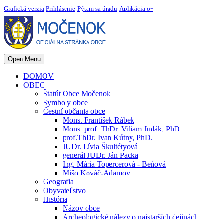
Grafická verzia
Prihlásenie
Pýtam sa úradu
Aplikácia o+
Open Menu
DOMOV
OBEC
Štatút Obce Močenok
Symboly obce
Čestní občania obce
Mons. František Rábek
Mons. prof. ThDr. Viliam Judák, PhD.
prof.ThDr. Ivan Kútny, PhD.
JUDr. Lívia Škultétyová
generál JUDr. Ján Packa
Ing. Mária Topercerová - Beňová
Mišo Kováč-Adamov
Geografia
Obyvateľstvo
História
Názov obce
Archeologické nálezy o najstarších dejinách