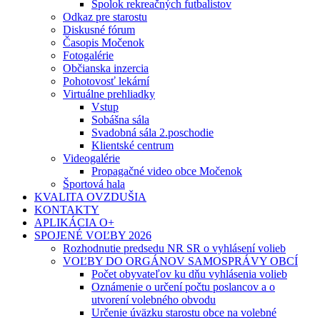
Spolok rekreačných futbalistov
Odkaz pre starostu
Diskusné fórum
Časopis Močenok
Fotogalérie
Občianska inzercia
Pohotovosť lekární
Virtuálne prehliadky
Vstup
Sobášna sála
Svadobná sála 2.poschodie
Klientské centrum
Videogalérie
Propagačné video obce Močenok
Športová hala
KVALITA OVZDUŠIA
KONTAKTY
APLIKÁCIA O+
SPOJENÉ VOĽBY 2026
Rozhodnutie predsedu NR SR o vyhlásení volieb
VOĽBY DO ORGÁNOV SAMOSPRÁVY OBCÍ
Počet obyvateľov ku dňu vyhlásenia volieb
Oznámenie o určení počtu poslancov a o
utvorení volebného obvodu
Určenie úväzku starostu obce na volebné