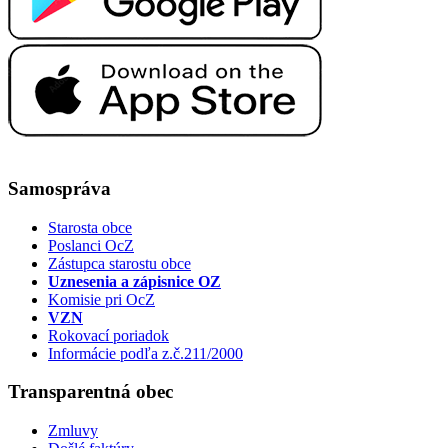
Samospráva
Starosta obce
Poslanci OcZ
Zástupca starostu obce
Uznesenia a zápisnice OZ
Komisie pri OcZ
VZN
Rokovací poriadok
Informácie podľa z.č.211/2000
Transparentná obec
Zmluvy