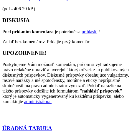
(pdf - 406.29 kB)
DISKUSIA
Pred
pridaním komentára
je potrebné sa
prihlásiť
!
Zatiaľ bez komentárov. Pridajte prvý komentár.
UPOZORNENIE!
Poskytujeme Vám možnosť komentára, pričom si vyhradzujeme
právo redakčne upraviť a uverejniť ktorýkoľvek z tu publikovaných
diskusných príspevkov. Diskusné príspevky obsahujúce vulgarizmy,
rasové narážky a iné spoločensky, morálne a eticky neprípustné
skutočnosti má právo administrátor vymazať. Pokiaľ narazíte na
takéto príspevky odošlite ich formulárom
"nahlásiť príspevok"
ktorý je automaticky vygenerovaný ku každému príspevku, alebo
kontaktujte
administrátora.
ÚRADNÁ TABUĽA