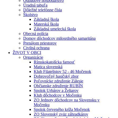
Odpadové hospodárstvo
Úradná tabuľa
Dôležité telefónne čísla
Školstvo
Základná škola
Materská škola
Základná umelecká škola
Obecná polícia
Domov dôchodcov milosrdného samaritána
Prenájom priestorov
Civilná ochrana
ŽIVOT V OBCI
Organizácie
Rímskokatolícka farnosť
Matica slovenská
Klub Filatelistov 52 - 46 Močenok
Dobrovoľný hasičský zbor
Poľovnícke združenie Zálesie
Občianske združenie RUBÍN
Spolok Urbárov a Želiarov
Klub dôchodcov v Močenku
ZO Jednoty dôchodcov na Slovensku v
Močenku
Spolok červeného kríža Močenok
ZO Slovenský zväz záhradkárov