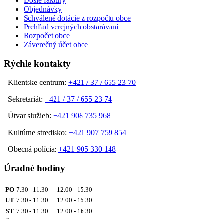
Došlé faktúry
Objednávky
Schválené dotácie z rozpočtu obce
Prehľad verejných obstarávaní
Rozpočet obce
Záverečný účet obce
Rýchle kontakty
Klientske centrum:
+421 / 37 / 655 23 70
Sekretariát:
+421 / 37 / 655 23 74
Útvar služieb:
+421 908 735 968
Kultúrne stredisko:
+421 907 759 854
Obecná polícia:
+421 905 330 148
Úradné hodiny
PO
7.30 - 11.30 12.00 - 15.30
UT
7.30 - 11.30 12.00 - 15.30
ST
7.30 - 11.30 12.00 - 16.30