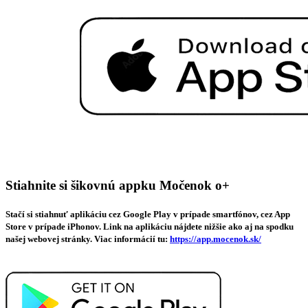
Stiahnite si šikovnú appku Močenok o+
Stačí si stiahnuť aplikáciu cez Google Play v prípade smartfónov, cez App
Store v prípade iPhonov. Link na aplikáciu nájdete nižšie ako aj na spodku
našej webovej stránky. Viac informácií tu:
https://app.mocenok.sk/