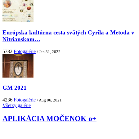
Európska kultúrna cesta svätých Cyrila a Metoda v
Nitrianskom…
5782
Fotogalérie
/ Jan 31, 2022
GM 2021
4236
Fotogalérie
/ Aug 06, 2021
Všetky galérie
APLIKÁCIA MOČENOK o+