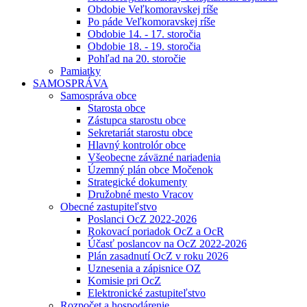
Obdobie Veľkomoravskej ríše
Po páde Veľkomoravskej ríše
Obdobie 14. - 17. storočia
Obdobie 18. - 19. storočia
Pohľad na 20. storočie
Pamiatky
SAMOSPRÁVA
Samospráva obce
Starosta obce
Zástupca starostu obce
Sekretariát starostu obce
Hlavný kontrolór obce
Všeobecne záväzné nariadenia
Územný plán obce Močenok
Strategické dokumenty
Družobné mesto Vracov
Obecné zastupiteľstvo
Poslanci OcZ 2022-2026
Rokovací poriadok OcZ a OcR
Účasť poslancov na OcZ 2022-2026
Plán zasadnutí OcZ v roku 2026
Uznesenia a zápisnice OZ
Komisie pri OcZ
Elektronické zastupiteľstvo
Rozpočet a hospodárenie