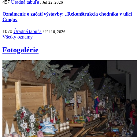
457
Úradná tabuľa
/ Júl 22, 2026
Oznámenie o začatí výstavby: ,,Rekonštrukcia chodníka v ulici
Čingov
1070
Úradná tabuľa
/ Júl 16, 2026
Všetky oznamy
Fotogalérie