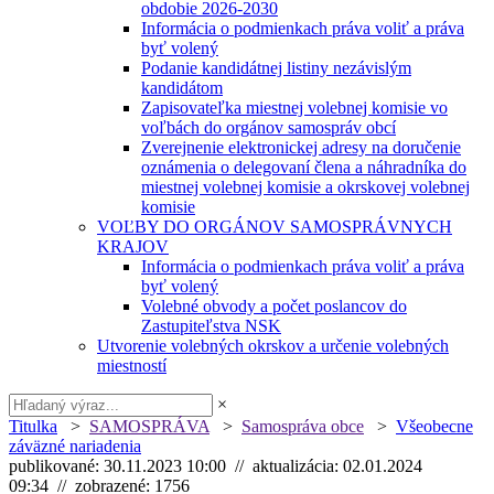
obdobie 2026-2030
Informácia o podmienkach práva voliť a práva
byť volený
Podanie kandidátnej listiny nezávislým
kandidátom
Zapisovateľka miestnej volebnej komisie vo
voľbách do orgánov samospráv obcí
Zverejnenie elektronickej adresy na doručenie
oznámenia o delegovaní člena a náhradníka do
miestnej volebnej komisie a okrskovej volebnej
komisie
VOĽBY DO ORGÁNOV SAMOSPRÁVNYCH
KRAJOV
Informácia o podmienkach práva voliť a práva
byť volený
Volebné obvody a počet poslancov do
Zastupiteľstva NSK
Utvorenie volebných okrskov a určenie volebných
miestností
×
Titulka
>
SAMOSPRÁVA
>
Samospráva obce
>
Všeobecne
záväzné nariadenia
publikované: 30.11.2023 10:00 // aktualizácia: 02.01.2024
09:34 // zobrazené: 1756