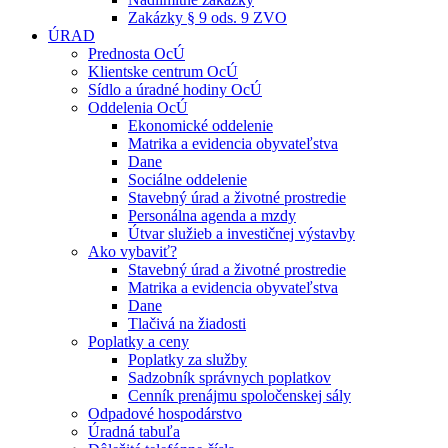
Zakázky § 9 ods. 9 ZVO
ÚRAD
Prednosta OcÚ
Klientske centrum OcÚ
Sídlo a úradné hodiny OcÚ
Oddelenia OcÚ
Ekonomické oddelenie
Matrika a evidencia obyvateľstva
Dane
Sociálne oddelenie
Stavebný úrad a životné prostredie
Personálna agenda a mzdy
Útvar služieb a investičnej výstavby
Ako vybaviť?
Stavebný úrad a životné prostredie
Matrika a evidencia obyvateľstva
Dane
Tlačivá na žiadosti
Poplatky a ceny
Poplatky za služby
Sadzobník správnych poplatkov
Cenník prenájmu spoločenskej sály
Odpadové hospodárstvo
Úradná tabuľa