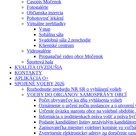
Časopis Močenok
Fotogalérie
Občianska inzercia
Pohotovosť lekární
Virtuálne prehliadky
Vstup
Sobášna sála
Svadobná sála 2.poschodie
Klientské centrum
Videogalérie
Propagačné video obce Močenok
Športová hala
KVALITA OVZDUŠIA
KONTAKTY
APLIKÁCIA O+
SPOJENÉ VOĽBY 2026
Rozhodnutie predsedu NR SR o vyhlásení volieb
VOĽBY DO ORGÁNOV SAMOSPRÁVY OBCÍ
Počet obyvateľov ku dňu vyhlásenia volieb
Oznámenie o určení počtu poslancov a o utvorení
Určenie úväzku starostu obce na volebné obdobie
Informácia o podmienkach práva voliť a práva by
Podanie kandidátnej listiny nezávislým kandidáto
Zapisovateľka miestnej volebnej komisie vo voľb
Zverejnenie elektronickej adresy na doručenie ozn