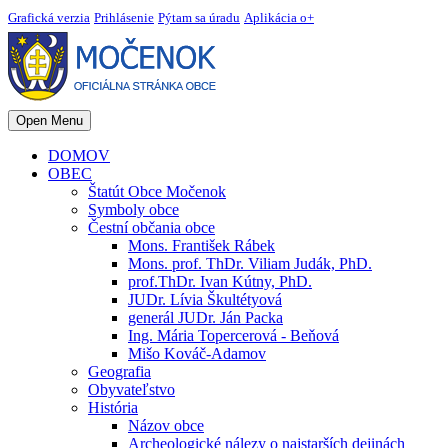
Grafická verzia
Prihlásenie
Pýtam sa úradu
Aplikácia o+
Open Menu
DOMOV
OBEC
Štatút Obce Močenok
Symboly obce
Čestní občania obce
Mons. František Rábek
Mons. prof. ThDr. Viliam Judák, PhD.
prof.ThDr. Ivan Kútny, PhD.
JUDr. Lívia Škultétyová
generál JUDr. Ján Packa
Ing. Mária Topercerová - Beňová
Mišo Kováč-Adamov
Geografia
Obyvateľstvo
História
Názov obce
Archeologické nálezy o najstarších dejinách