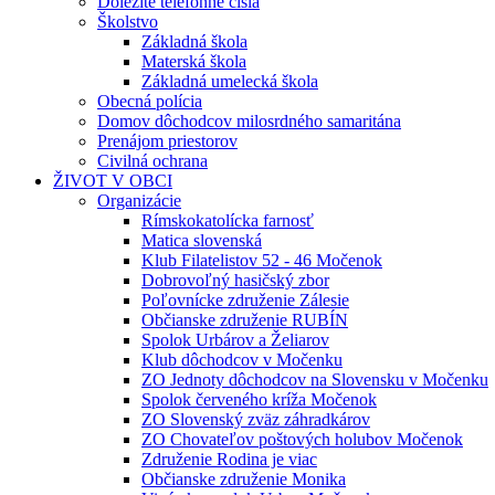
Dôležité telefónne čísla
Školstvo
Základná škola
Materská škola
Základná umelecká škola
Obecná polícia
Domov dôchodcov milosrdného samaritána
Prenájom priestorov
Civilná ochrana
ŽIVOT V OBCI
Organizácie
Rímskokatolícka farnosť
Matica slovenská
Klub Filatelistov 52 - 46 Močenok
Dobrovoľný hasičský zbor
Poľovnícke združenie Zálesie
Občianske združenie RUBÍN
Spolok Urbárov a Želiarov
Klub dôchodcov v Močenku
ZO Jednoty dôchodcov na Slovensku v Močenku
Spolok červeného kríža Močenok
ZO Slovenský zväz záhradkárov
ZO Chovateľov poštových holubov Močenok
Združenie Rodina je viac
Občianske združenie Monika