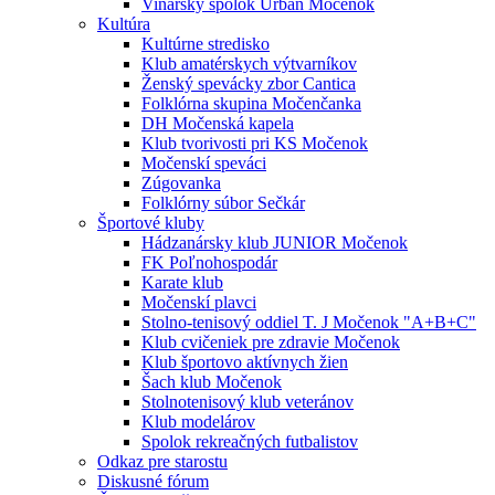
Vinársky spolok Urban Močenok
Kultúra
Kultúrne stredisko
Klub amatérskych výtvarníkov
Ženský spevácky zbor Cantica
Folklórna skupina Močenčanka
DH Močenská kapela
Klub tvorivosti pri KS Močenok
Močenskí speváci
Zúgovanka
Folklórny súbor Sečkár
Športové kluby
Hádzanársky klub JUNIOR Močenok
FK Poľnohospodár
Karate klub
Močenskí plavci
Stolno-tenisový oddiel T. J Močenok "A+B+C"
Klub cvičeniek pre zdravie Močenok
Klub športovo aktívnych žien
Šach klub Močenok
Stolnotenisový klub veteránov
Klub modelárov
Spolok rekreačných futbalistov
Odkaz pre starostu
Diskusné fórum