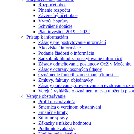
Rozpočet obce
Plnenie rozpočtu
Záverečný účet obce
Výročné správy
Schválené dotácie
Plán investícií 2019 – 2022
Prístup k informáciám
Zásady pre poskytovanie informácií
Ako získať informácie
Podanie žiadosti o informáciu
Sadzobník úhrad za poskytovanie informácií
Zásady odmeňovania poslancov OcZ v Močenku
Zásady ochrany osobných údajov
Oznámenie funkcií, zamestnaní, činností ...
Zmluvy, faktúry, objednávky
Zásady podávania, preverovania a evidovania ozná
Verejná vyhláška o oznámení miesta uloženia píso
Verejné obstarávanie
Profil obstarávateľa
Smernica o verejnom obstarávaní
Finančné limity
Súhrnné správy
Zákazky s nízkou hodnotou
Podlimitné zakázky
Nadlimitné zakázky