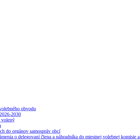
 volebného obvodu
 2026-2030
ť volený
m
ách do orgánov samospráv obcí
ámenia o delegovaní člena a náhradníka do miestnej volebnej komisie 