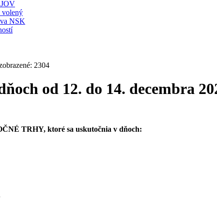
JOV
ť volený
stva NSK
ostí
 zobrazené: 2304
dňoch od 12. do 14. decembra 20
ČNÉ TRHY, ktoré sa uskutočnia v dňoch:
.