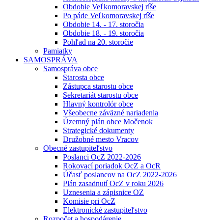
Obdobie Veľkomoravskej ríše
Po páde Veľkomoravskej ríše
Obdobie 14. - 17. storočia
Obdobie 18. - 19. storočia
Pohľad na 20. storočie
Pamiatky
SAMOSPRÁVA
Samospráva obce
Starosta obce
Zástupca starostu obce
Sekretariát starostu obce
Hlavný kontrolór obce
Všeobecne záväzné nariadenia
Územný plán obce Močenok
Strategické dokumenty
Družobné mesto Vracov
Obecné zastupiteľstvo
Poslanci OcZ 2022-2026
Rokovací poriadok OcZ a OcR
Účasť poslancov na OcZ 2022-2026
Plán zasadnutí OcZ v roku 2026
Uznesenia a zápisnice OZ
Komisie pri OcZ
Elektronické zastupiteľstvo
Rozpočet a hospodárenie