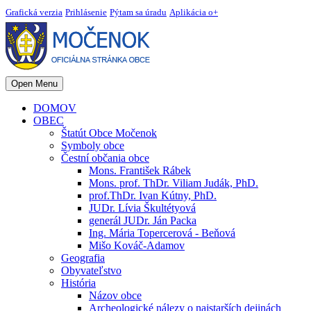
Grafická verzia
Prihlásenie
Pýtam sa úradu
Aplikácia o+
Open Menu
DOMOV
OBEC
Štatút Obce Močenok
Symboly obce
Čestní občania obce
Mons. František Rábek
Mons. prof. ThDr. Viliam Judák, PhD.
prof.ThDr. Ivan Kútny, PhD.
JUDr. Lívia Škultétyová
generál JUDr. Ján Packa
Ing. Mária Topercerová - Beňová
Mišo Kováč-Adamov
Geografia
Obyvateľstvo
História
Názov obce
Archeologické nálezy o najstarších dejinách