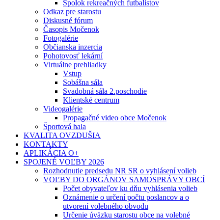
Spolok rekreačných futbalistov
Odkaz pre starostu
Diskusné fórum
Časopis Močenok
Fotogalérie
Občianska inzercia
Pohotovosť lekární
Virtuálne prehliadky
Vstup
Sobášna sála
Svadobná sála 2.poschodie
Klientské centrum
Videogalérie
Propagačné video obce Močenok
Športová hala
KVALITA OVZDUŠIA
KONTAKTY
APLIKÁCIA O+
SPOJENÉ VOĽBY 2026
Rozhodnutie predsedu NR SR o vyhlásení volieb
VOĽBY DO ORGÁNOV SAMOSPRÁVY OBCÍ
Počet obyvateľov ku dňu vyhlásenia volieb
Oznámenie o určení počtu poslancov a o
utvorení volebného obvodu
Určenie úväzku starostu obce na volebné