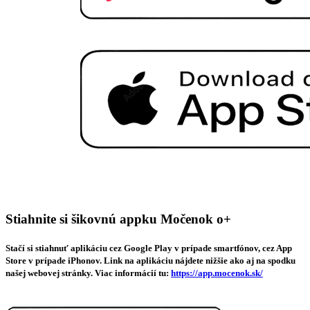
Stiahnite si šikovnú appku Močenok o+
Stačí si stiahnuť aplikáciu cez Google Play v prípade smartfónov, cez App
Store v prípade iPhonov. Link na aplikáciu nájdete nižšie ako aj na spodku
našej webovej stránky. Viac informácií tu:
https://app.mocenok.sk/