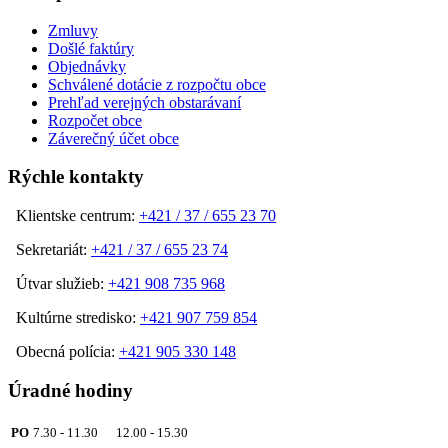
Zmluvy
Došlé faktúry
Objednávky
Schválené dotácie z rozpočtu obce
Prehľad verejných obstarávaní
Rozpočet obce
Záverečný účet obce
Rýchle kontakty
Klientske centrum:
+421 / 37 / 655 23 70
Sekretariát:
+421 / 37 / 655 23 74
Útvar služieb:
+421 908 735 968
Kultúrne stredisko:
+421 907 759 854
Obecná polícia:
+421 905 330 148
Úradné hodiny
PO
7.30 - 11.30 12.00 - 15.30