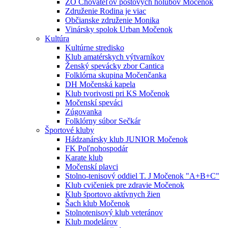
ZO Chovateľov poštových holubov Močenok
Združenie Rodina je viac
Občianske združenie Monika
Vinársky spolok Urban Močenok
Kultúra
Kultúrne stredisko
Klub amatérskych výtvarníkov
Ženský spevácky zbor Cantica
Folklórna skupina Močenčanka
DH Močenská kapela
Klub tvorivosti pri KS Močenok
Močenskí speváci
Zúgovanka
Folklórny súbor Sečkár
Športové kluby
Hádzanársky klub JUNIOR Močenok
FK Poľnohospodár
Karate klub
Močenskí plavci
Stolno-tenisový oddiel T. J Močenok "A+B+C"
Klub cvičeniek pre zdravie Močenok
Klub športovo aktívnych žien
Šach klub Močenok
Stolnotenisový klub veteránov
Klub modelárov