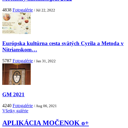
4838
Fotogalérie
/ Júl 22, 2022
Európska kultúrna cesta svätých Cyrila a Metoda v
Nitrianskom…
5787
Fotogalérie
/ Jan 31, 2022
GM 2021
4240
Fotogalérie
/ Aug 06, 2021
Všetky galérie
APLIKÁCIA MOČENOK o+