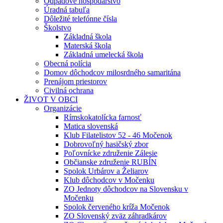
Odpadové hospodárstvo
Úradná tabuľa
Dôležité telefónne čísla
Školstvo
Základná škola
Materská škola
Základná umelecká škola
Obecná polícia
Domov dôchodcov milosrdného samaritána
Prenájom priestorov
Civilná ochrana
ŽIVOT V OBCI
Organizácie
Rímskokatolícka farnosť
Matica slovenská
Klub Filatelistov 52 - 46 Močenok
Dobrovoľný hasičský zbor
Poľovnícke združenie Zálesie
Občianske združenie RUBÍN
Spolok Urbárov a Želiarov
Klub dôchodcov v Močenku
ZO Jednoty dôchodcov na Slovensku v
Močenku
Spolok červeného kríža Močenok
ZO Slovenský zväz záhradkárov