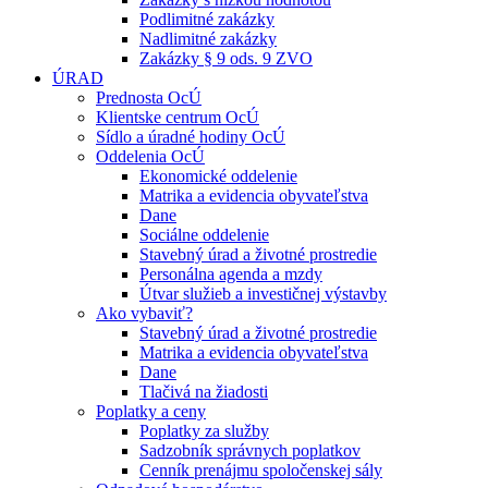
Podlimitné zakázky
Nadlimitné zakázky
Zakázky § 9 ods. 9 ZVO
ÚRAD
Prednosta OcÚ
Klientske centrum OcÚ
Sídlo a úradné hodiny OcÚ
Oddelenia OcÚ
Ekonomické oddelenie
Matrika a evidencia obyvateľstva
Dane
Sociálne oddelenie
Stavebný úrad a životné prostredie
Personálna agenda a mzdy
Útvar služieb a investičnej výstavby
Ako vybaviť?
Stavebný úrad a životné prostredie
Matrika a evidencia obyvateľstva
Dane
Tlačivá na žiadosti
Poplatky a ceny
Poplatky za služby
Sadzobník správnych poplatkov
Cenník prenájmu spoločenskej sály