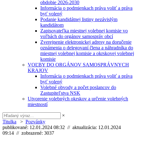
obdobie 2026-2030
Informácia o podmienkach práva voliť a práva
byť volený
Podanie kandidátnej listiny nezávislým
kandidátom
Zapisovateľka miestnej volebnej komisie vo
voľbách do orgánov samospráv obcí
Zverejnenie elektronickej adresy na doručenie
oznámenia o delegovaní člena a náhradníka do
miestnej volebnej komisie a okrskovej volebnej
komisie
VOĽBY DO ORGÁNOV SAMOSPRÁVNYCH
KRAJOV
Informácia o podmienkach práva voliť a práva
byť volený
Volebné obvody a počet poslancov do
Zastupiteľstva NSK
Utvorenie volebných okrskov a určenie volebných
miestností
×
Titulka
>
Pozvánky
publikované: 12.01.2024 08:32 // aktualizácia: 12.01.2024
09:14 // zobrazené: 3037