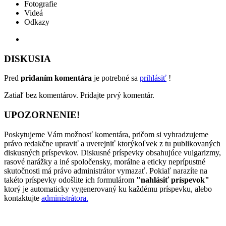
Fotografie
Videá
Odkazy
DISKUSIA
Pred
pridaním komentára
je potrebné sa
prihlásiť
!
Zatiaľ bez komentárov. Pridajte prvý komentár.
UPOZORNENIE!
Poskytujeme Vám možnosť komentára, pričom si vyhradzujeme
právo redakčne upraviť a uverejniť ktorýkoľvek z tu publikovaných
diskusných príspevkov. Diskusné príspevky obsahujúce vulgarizmy,
rasové narážky a iné spoločensky, morálne a eticky neprípustné
skutočnosti má právo administrátor vymazať. Pokiaľ narazíte na
takéto príspevky odošlite ich formulárom
"nahlásiť príspevok"
ktorý je automaticky vygenerovaný ku každému príspevku, alebo
kontaktujte
administrátora.