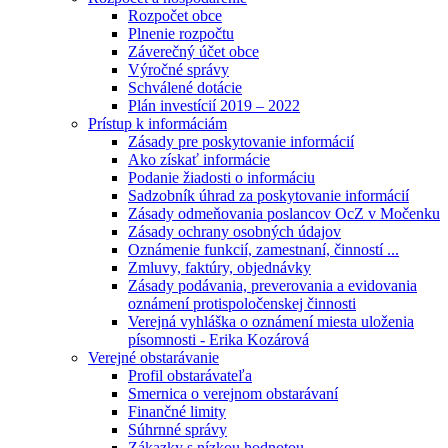
Rozpočet obce
Plnenie rozpočtu
Záverečný účet obce
Výročné správy
Schválené dotácie
Plán investícií 2019 – 2022
Prístup k informáciám
Zásady pre poskytovanie informácií
Ako získať informácie
Podanie žiadosti o informáciu
Sadzobník úhrad za poskytovanie informácií
Zásady odmeňovania poslancov OcZ v Močenku
Zásady ochrany osobných údajov
Oznámenie funkcií, zamestnaní, činností ...
Zmluvy, faktúry, objednávky
Zásady podávania, preverovania a evidovania
oznámení protispoločenskej činnosti
Verejná vyhláška o oznámení miesta uloženia
písomnosti - Erika Kozárová
Verejné obstarávanie
Profil obstarávateľa
Smernica o verejnom obstarávaní
Finančné limity
Súhrnné správy
Zákazky s nízkou hodnotou