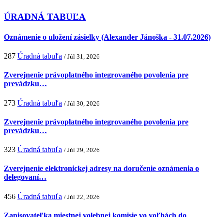
ÚRADNÁ TABUĽA
Oznámenie o uložení zásielky (Alexander Jánoška - 31.07.2026)
287
Úradná tabuľa
/ Júl 31, 2026
Zverejnenie právoplatného integrovaného povolenia pre
prevádzku…
273
Úradná tabuľa
/ Júl 30, 2026
Zverejnenie právoplatného integrovaného povolenia pre
prevádzku…
323
Úradná tabuľa
/ Júl 29, 2026
Zverejnenie elektronickej adresy na doručenie oznámenia o
delegovaní…
456
Úradná tabuľa
/ Júl 22, 2026
Zapisovateľka miestnej volebnej komisie vo voľbách do