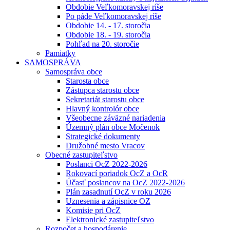
Obdobie Veľkomoravskej ríše
Po páde Veľkomoravskej ríše
Obdobie 14. - 17. storočia
Obdobie 18. - 19. storočia
Pohľad na 20. storočie
Pamiatky
SAMOSPRÁVA
Samospráva obce
Starosta obce
Zástupca starostu obce
Sekretariát starostu obce
Hlavný kontrolór obce
Všeobecne záväzné nariadenia
Územný plán obce Močenok
Strategické dokumenty
Družobné mesto Vracov
Obecné zastupiteľstvo
Poslanci OcZ 2022-2026
Rokovací poriadok OcZ a OcR
Účasť poslancov na OcZ 2022-2026
Plán zasadnutí OcZ v roku 2026
Uznesenia a zápisnice OZ
Komisie pri OcZ
Elektronické zastupiteľstvo
Rozpočet a hospodárenie