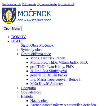
Grafická verzia
Prihlásenie
Pýtam sa úradu
Aplikácia o+
Open Menu
DOMOV
OBEC
Štatút Obce Močenok
Symboly obce
Čestní občania obce
Mons. František Rábek
Mons. prof. ThDr. Viliam Judák, PhD.
prof.ThDr. Ivan Kútny, PhD.
JUDr. Lívia Škultétyová
generál JUDr. Ján Packa
Ing. Mária Topercerová - Beňová
Mišo Kováč-Adamov
Geografia
Obyvateľstvo
História
Názov obce
Archeologické nálezy o najstarších dejinách