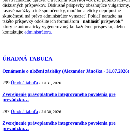
diskusných príspevkov. Diskusné príspevky obsahujúce vulgarizmy,
rasové narážky a iné spoločensky, morálne a eticky neprípustné
skutočnosti má právo administrátor vymazať. Pokiaľ narazíte na
takéto príspevky odošlite ich formulárom
"nahlásiť príspevok"
ktorý je automaticky vygenerovaný ku každému príspevku, alebo
kontaktujte
administrátora.
ÚRADNÁ TABUĽA
Oznámenie o uložení zásielky (Alexander Jánoška - 31.07.2026)
299
Úradná tabuľa
/ Júl 31, 2026
Zverejnenie právoplatného integrovaného povolenia pre
prevádzku…
287
Úradná tabuľa
/ Júl 30, 2026
Zverejnenie právoplatného integrovaného povolenia pre
prevádzku…