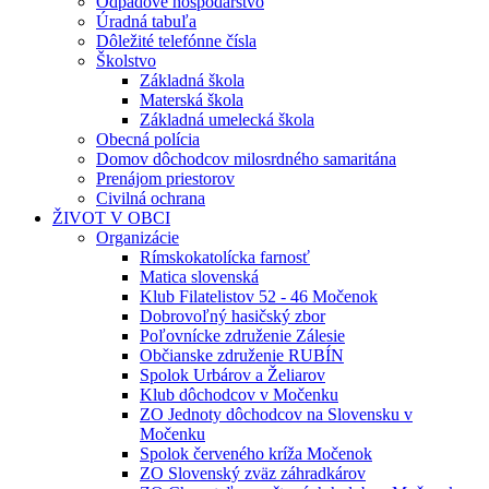
Odpadové hospodárstvo
Úradná tabuľa
Dôležité telefónne čísla
Školstvo
Základná škola
Materská škola
Základná umelecká škola
Obecná polícia
Domov dôchodcov milosrdného samaritána
Prenájom priestorov
Civilná ochrana
ŽIVOT V OBCI
Organizácie
Rímskokatolícka farnosť
Matica slovenská
Klub Filatelistov 52 - 46 Močenok
Dobrovoľný hasičský zbor
Poľovnícke združenie Zálesie
Občianske združenie RUBÍN
Spolok Urbárov a Želiarov
Klub dôchodcov v Močenku
ZO Jednoty dôchodcov na Slovensku v
Močenku
Spolok červeného kríža Močenok
ZO Slovenský zväz záhradkárov