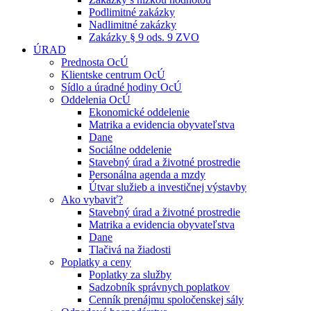
Podlimitné zakázky
Nadlimitné zakázky
Zakázky § 9 ods. 9 ZVO
ÚRAD
Prednosta OcÚ
Klientske centrum OcÚ
Sídlo a úradné hodiny OcÚ
Oddelenia OcÚ
Ekonomické oddelenie
Matrika a evidencia obyvateľstva
Dane
Sociálne oddelenie
Stavebný úrad a životné prostredie
Personálna agenda a mzdy
Útvar služieb a investičnej výstavby
Ako vybaviť?
Stavebný úrad a životné prostredie
Matrika a evidencia obyvateľstva
Dane
Tlačivá na žiadosti
Poplatky a ceny
Poplatky za služby
Sadzobník správnych poplatkov
Cenník prenájmu spoločenskej sály