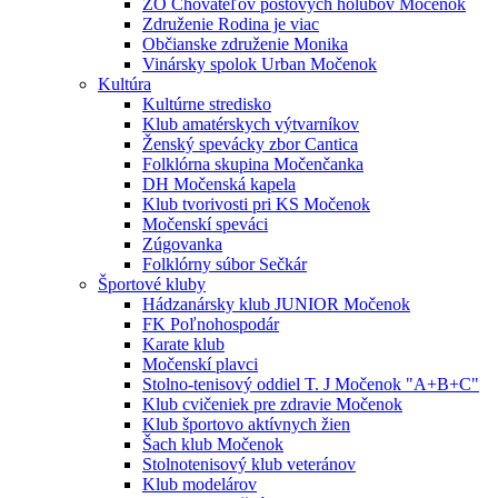
ZO Chovateľov poštových holubov Močenok
Združenie Rodina je viac
Občianske združenie Monika
Vinársky spolok Urban Močenok
Kultúra
Kultúrne stredisko
Klub amatérskych výtvarníkov
Ženský spevácky zbor Cantica
Folklórna skupina Močenčanka
DH Močenská kapela
Klub tvorivosti pri KS Močenok
Močenskí speváci
Zúgovanka
Folklórny súbor Sečkár
Športové kluby
Hádzanársky klub JUNIOR Močenok
FK Poľnohospodár
Karate klub
Močenskí plavci
Stolno-tenisový oddiel T. J Močenok "A+B+C"
Klub cvičeniek pre zdravie Močenok
Klub športovo aktívnych žien
Šach klub Močenok
Stolnotenisový klub veteránov
Klub modelárov