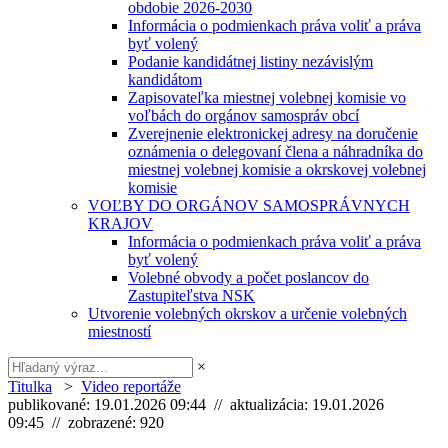
obdobie 2026-2030
Informácia o podmienkach práva voliť a práva
byť volený
Podanie kandidátnej listiny nezávislým
kandidátom
Zapisovateľka miestnej volebnej komisie vo
voľbách do orgánov samospráv obcí
Zverejnenie elektronickej adresy na doručenie
oznámenia o delegovaní člena a náhradníka do
miestnej volebnej komisie a okrskovej volebnej
komisie
VOĽBY DO ORGÁNOV SAMOSPRÁVNYCH
KRAJOV
Informácia o podmienkach práva voliť a práva
byť volený
Volebné obvody a počet poslancov do
Zastupiteľstva NSK
Utvorenie volebných okrskov a určenie volebných
miestností
×
Titulka
>
Video reportáže
publikované: 19.01.2026 09:44 // aktualizácia: 19.01.2026
09:45 // zobrazené: 920