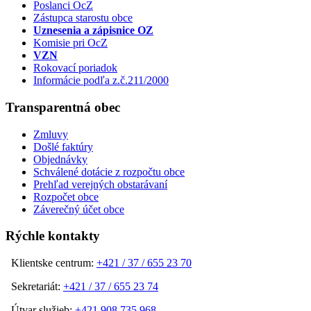
Poslanci OcZ
Zástupca starostu obce
Uznesenia a zápisnice OZ
Komisie pri OcZ
VZN
Rokovací poriadok
Informácie podľa z.č.211/2000
Transparentná obec
Zmluvy
Došlé faktúry
Objednávky
Schválené dotácie z rozpočtu obce
Prehľad verejných obstarávaní
Rozpočet obce
Záverečný účet obce
Rýchle kontakty
Klientske centrum:
+421 / 37 / 655 23 70
Sekretariát:
+421 / 37 / 655 23 74
Útvar služieb:
+421 908 735 968