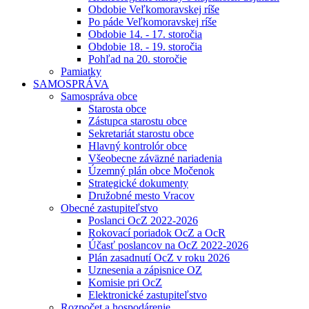
Obdobie Veľkomoravskej ríše
Po páde Veľkomoravskej ríše
Obdobie 14. - 17. storočia
Obdobie 18. - 19. storočia
Pohľad na 20. storočie
Pamiatky
SAMOSPRÁVA
Samospráva obce
Starosta obce
Zástupca starostu obce
Sekretariát starostu obce
Hlavný kontrolór obce
Všeobecne záväzné nariadenia
Územný plán obce Močenok
Strategické dokumenty
Družobné mesto Vracov
Obecné zastupiteľstvo
Poslanci OcZ 2022-2026
Rokovací poriadok OcZ a OcR
Účasť poslancov na OcZ 2022-2026
Plán zasadnutí OcZ v roku 2026
Uznesenia a zápisnice OZ
Komisie pri OcZ
Elektronické zastupiteľstvo
Rozpočet a hospodárenie