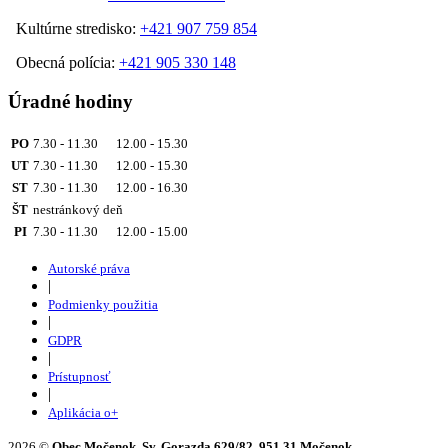
Kultúrne stredisko:
+421 907 759 854
Obecná polícia:
+421 905 330 148
Úradné hodiny
PO
7.30 - 11.30 12.00 - 15.30
UT
7.30 - 11.30 12.00 - 15.30
ST
7.30 - 11.30 12.00 - 16.30
ŠT
nestránkový deň
PI
7.30 - 11.30 12.00 - 15.00
Autorské práva
|
Podmienky použitia
|
GDPR
|
Prístupnosť
|
Aplikácia o+
2026 ©
Obec Močenok, Sv. Gorazda 629/82, 951 31 Močenok