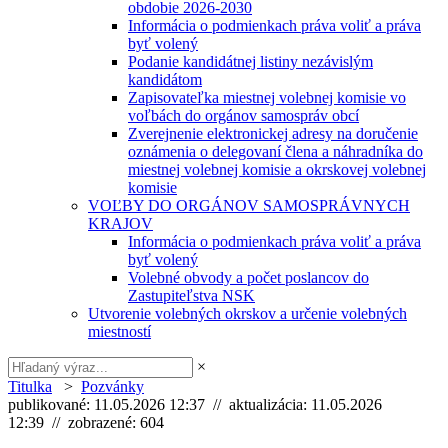
obdobie 2026-2030
Informácia o podmienkach práva voliť a práva
byť volený
Podanie kandidátnej listiny nezávislým
kandidátom
Zapisovateľka miestnej volebnej komisie vo
voľbách do orgánov samospráv obcí
Zverejnenie elektronickej adresy na doručenie
oznámenia o delegovaní člena a náhradníka do
miestnej volebnej komisie a okrskovej volebnej
komisie
VOĽBY DO ORGÁNOV SAMOSPRÁVNYCH
KRAJOV
Informácia o podmienkach práva voliť a práva
byť volený
Volebné obvody a počet poslancov do
Zastupiteľstva NSK
Utvorenie volebných okrskov a určenie volebných
miestností
×
Titulka
>
Pozvánky
publikované: 11.05.2026 12:37 // aktualizácia: 11.05.2026
12:39 // zobrazené: 604