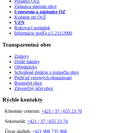
Poslanci OcZ
Zástupca starostu obce
Uznesenia a zápisnice OZ
Komisie pri OcZ
VZN
Rokovací poriadok
Informácie podľa z.č.211/2000
Transparentná obec
Zmluvy
Došlé faktúry
Objednávky
Schválené dotácie z rozpočtu obce
Prehľad verejných obstarávaní
Rozpočet obce
Záverečný účet obce
Rýchle kontakty
Klientske centrum:
+421 / 37 / 655 23 70
Sekretariát:
+421 / 37 / 655 23 74
Útvar služieb:
+421 908 735 968