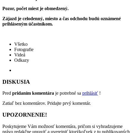
Pozor, počet miest je obmedzený.
Zájazd je celodenný, miesto a čas odchodu budú oznámené
prihláseným účastníkom.
Všetko
Fotografie
Videá
Odkazy
DISKUSIA
Pred
pridaním komentára
je potrebné sa
prihlásiť
!
Zatiaľ bez komentárov. Pridajte prvý komentár.
UPOZORNENIE!
Poskytujeme Vám možnosť komentára, pričom si vyhradzujeme
právo redakčne upraviť a uverejniť ktorýkoľvek z tu publikovaných