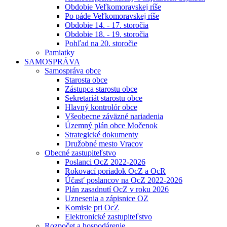
Obdobie Veľkomoravskej ríše
Po páde Veľkomoravskej ríše
Obdobie 14. - 17. storočia
Obdobie 18. - 19. storočia
Pohľad na 20. storočie
Pamiatky
SAMOSPRÁVA
Samospráva obce
Starosta obce
Zástupca starostu obce
Sekretariát starostu obce
Hlavný kontrolór obce
Všeobecne záväzné nariadenia
Územný plán obce Močenok
Strategické dokumenty
Družobné mesto Vracov
Obecné zastupiteľstvo
Poslanci OcZ 2022-2026
Rokovací poriadok OcZ a OcR
Účasť poslancov na OcZ 2022-2026
Plán zasadnutí OcZ v roku 2026
Uznesenia a zápisnice OZ
Komisie pri OcZ
Elektronické zastupiteľstvo
Rozpočet a hospodárenie