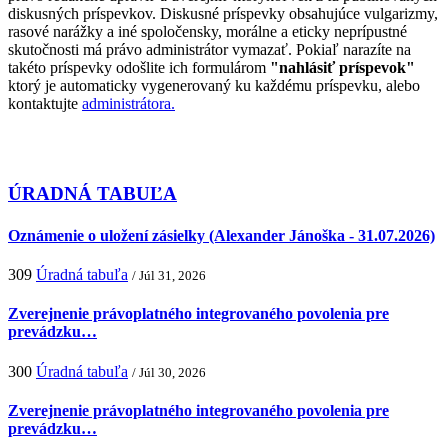
diskusných príspevkov. Diskusné príspevky obsahujúce vulgarizmy,
rasové narážky a iné spoločensky, morálne a eticky neprípustné
skutočnosti má právo administrátor vymazať. Pokiaľ narazíte na
takéto príspevky odošlite ich formulárom
"nahlásiť príspevok"
ktorý je automaticky vygenerovaný ku každému príspevku, alebo
kontaktujte
administrátora.
ÚRADNÁ TABUĽA
Oznámenie o uložení zásielky (Alexander Jánoška - 31.07.2026)
309
Úradná tabuľa
/ Júl 31, 2026
Zverejnenie právoplatného integrovaného povolenia pre
prevádzku…
300
Úradná tabuľa
/ Júl 30, 2026
Zverejnenie právoplatného integrovaného povolenia pre
prevádzku…