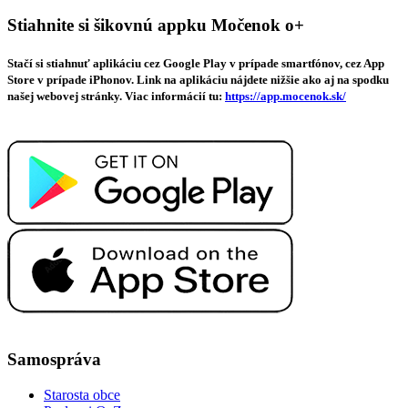
Stiahnite si šikovnú appku Močenok o+
Stačí si stiahnuť aplikáciu cez Google Play v prípade smartfónov, cez App
Store v prípade iPhonov. Link na aplikáciu nájdete nižšie ako aj na spodku
našej webovej stránky. Viac informácií tu:
https://app.mocenok.sk/
Samospráva
Starosta obce