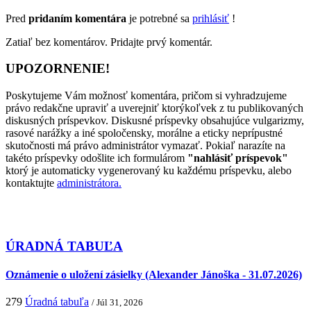
Pred
pridaním komentára
je potrebné sa
prihlásiť
!
Zatiaľ bez komentárov. Pridajte prvý komentár.
UPOZORNENIE!
Poskytujeme Vám možnosť komentára, pričom si vyhradzujeme
právo redakčne upraviť a uverejniť ktorýkoľvek z tu publikovaných
diskusných príspevkov. Diskusné príspevky obsahujúce vulgarizmy,
rasové narážky a iné spoločensky, morálne a eticky neprípustné
skutočnosti má právo administrátor vymazať. Pokiaľ narazíte na
takéto príspevky odošlite ich formulárom
"nahlásiť príspevok"
ktorý je automaticky vygenerovaný ku každému príspevku, alebo
kontaktujte
administrátora.
ÚRADNÁ TABUĽA
Oznámenie o uložení zásielky (Alexander Jánoška - 31.07.2026)
279
Úradná tabuľa
/ Júl 31, 2026