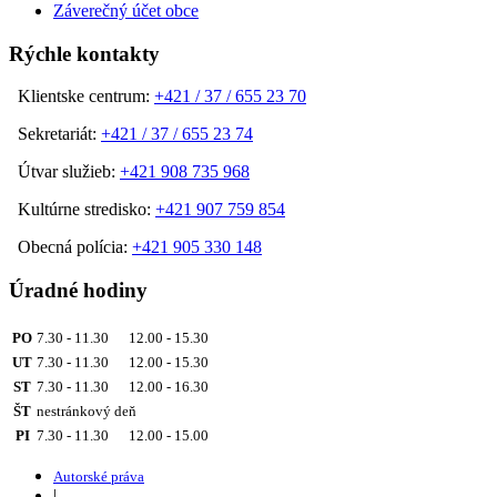
Záverečný účet obce
Rýchle kontakty
Klientske centrum:
+421 / 37 / 655 23 70
Sekretariát:
+421 / 37 / 655 23 74
Útvar služieb:
+421 908 735 968
Kultúrne stredisko:
+421 907 759 854
Obecná polícia:
+421 905 330 148
Úradné hodiny
PO
7.30 - 11.30 12.00 - 15.30
UT
7.30 - 11.30 12.00 - 15.30
ST
7.30 - 11.30 12.00 - 16.30
ŠT
nestránkový deň
PI
7.30 - 11.30 12.00 - 15.00
Autorské práva
|