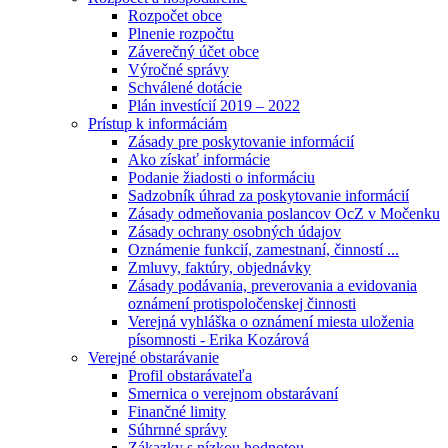
Rozpočet obce
Plnenie rozpočtu
Záverečný účet obce
Výročné správy
Schválené dotácie
Plán investícií 2019 – 2022
Prístup k informáciám
Zásady pre poskytovanie informácií
Ako získať informácie
Podanie žiadosti o informáciu
Sadzobník úhrad za poskytovanie informácií
Zásady odmeňovania poslancov OcZ v Močenku
Zásady ochrany osobných údajov
Oznámenie funkcií, zamestnaní, činností ...
Zmluvy, faktúry, objednávky
Zásady podávania, preverovania a evidovania
oznámení protispoločenskej činnosti
Verejná vyhláška o oznámení miesta uloženia
písomnosti - Erika Kozárová
Verejné obstarávanie
Profil obstarávateľa
Smernica o verejnom obstarávaní
Finančné limity
Súhrnné správy
Zákazky s nízkou hodnotou