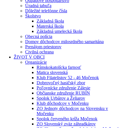
Odpadové hospodárstvo
Úradná tabuľa
Dôležité telefónne čísla
Školstvo
Základná škola
Materská škola
Základná umelecká škola
Obecná polícia
Domov dôchodcov milosrdného samaritána
Prenájom priestorov
Civilná ochrana
ŽIVOT V OBCI
Organizácie
Rímskokatolícka farnosť
Matica slovenská
Klub Filatelistov 52 - 46 Močenok
Dobrovoľný hasičský zbor
Poľovnícke združenie Zálesie
Občianske združenie RUBÍN
Spolok Urbárov a Želiarov
Klub dôchodcov v Močenku
ZO Jednoty dôchodcov na Slovensku v
Močenku
Spolok červeného kríža Močenok
ZO Slovenský zväz záhradkárov