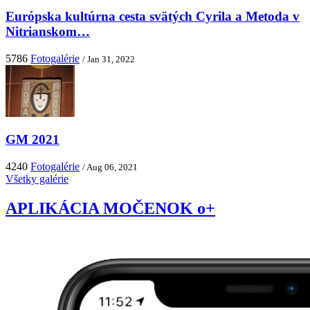
Európska kultúrna cesta svätých Cyrila a Metoda v
Nitrianskom…
5786
Fotogalérie
/ Jan 31, 2022
GM 2021
4240
Fotogalérie
/ Aug 06, 2021
Všetky galérie
APLIKÁCIA MOČENOK o+