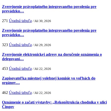
Zverejnenie právoplatného integrovaného povolenia pre
prevádzku…
271
Úradná tabuľa
/ Júl 30, 2026
Zverejnenie právoplatného integrovaného povolenia pre
prevádzku…
323
Úradná tabuľa
/ Júl 29, 2026
Zverejnenie elektronickej adresy na doručenie oznámenia o
delegovaní…
453
Úradná tabuľa
/ Júl 22, 2026
Zapisovateľka miestnej volebnej komisie vo voľbách do
orgánov…
462
Úradná tabuľa
/ Júl 22, 2026
Oznámenie o začatí výstavby: ,,Rekonštrukcia chodníka v ulici
Čingov