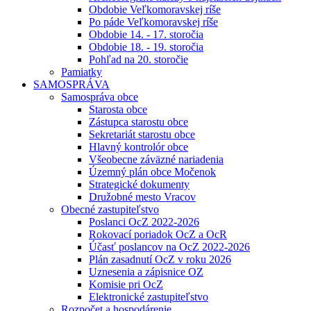
Obdobie Veľkomoravskej ríše
Po páde Veľkomoravskej ríše
Obdobie 14. - 17. storočia
Obdobie 18. - 19. storočia
Pohľad na 20. storočie
Pamiatky
SAMOSPRÁVA
Samospráva obce
Starosta obce
Zástupca starostu obce
Sekretariát starostu obce
Hlavný kontrolór obce
Všeobecne záväzné nariadenia
Územný plán obce Močenok
Strategické dokumenty
Družobné mesto Vracov
Obecné zastupiteľstvo
Poslanci OcZ 2022-2026
Rokovací poriadok OcZ a OcR
Účasť poslancov na OcZ 2022-2026
Plán zasadnutí OcZ v roku 2026
Uznesenia a zápisnice OZ
Komisie pri OcZ
Elektronické zastupiteľstvo
Rozpočet a hospodárenie