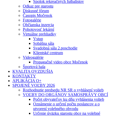
Spolok rekreačných futbalistov
Odkaz pre starostu
Diskusné fórum
Časopis Močenok
Fotogalérie
Občianska inzercia
Pohotovosť lekární
Virtuálne prehliadky
Vstup
Sobášna sála
Svadobná sála 2.poschodie
Klientské centrum
Videogalérie
Propagačné video obce Močenok
Športová hala
KVALITA OVZDUŠIA
KONTAKTY
APLIKÁCIA O+
SPOJENÉ VOĽBY 2026
Rozhodnutie predsedu NR SR o vyhlásení volieb
VOĽBY DO ORGÁNOV SAMOSPRÁVY OBCÍ
Počet obyvateľov ku dňu vyhlásenia volieb
Oznámenie o určení počtu poslancov a o
utvorení volebného obvodu
Určenie úväzku starostu obce na volebné