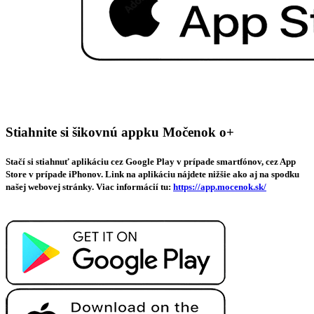
Stiahnite si šikovnú appku Močenok o+
Stačí si stiahnuť aplikáciu cez Google Play v prípade smartfónov, cez App
Store v prípade iPhonov. Link na aplikáciu nájdete nižšie ako aj na spodku
našej webovej stránky. Viac informácií tu:
https://app.mocenok.sk/