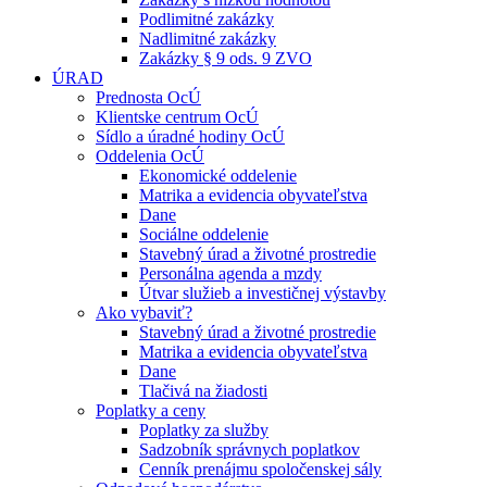
Podlimitné zakázky
Nadlimitné zakázky
Zakázky § 9 ods. 9 ZVO
ÚRAD
Prednosta OcÚ
Klientske centrum OcÚ
Sídlo a úradné hodiny OcÚ
Oddelenia OcÚ
Ekonomické oddelenie
Matrika a evidencia obyvateľstva
Dane
Sociálne oddelenie
Stavebný úrad a životné prostredie
Personálna agenda a mzdy
Útvar služieb a investičnej výstavby
Ako vybaviť?
Stavebný úrad a životné prostredie
Matrika a evidencia obyvateľstva
Dane
Tlačivá na žiadosti
Poplatky a ceny
Poplatky za služby
Sadzobník správnych poplatkov
Cenník prenájmu spoločenskej sály