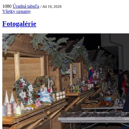
1080
Úradná tabuľa
/ Júl 16, 2026
Všetky oznamy
Fotogalérie