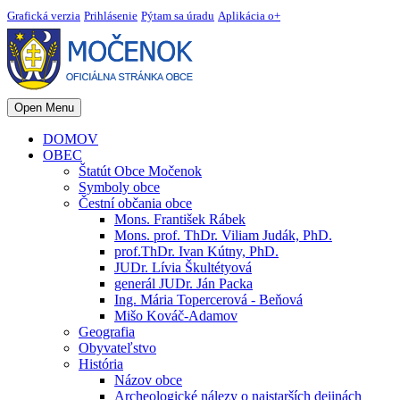
Grafická verzia
Prihlásenie
Pýtam sa úradu
Aplikácia o+
Open Menu
DOMOV
OBEC
Štatút Obce Močenok
Symboly obce
Čestní občania obce
Mons. František Rábek
Mons. prof. ThDr. Viliam Judák, PhD.
prof.ThDr. Ivan Kútny, PhD.
JUDr. Lívia Škultétyová
generál JUDr. Ján Packa
Ing. Mária Topercerová - Beňová
Mišo Kováč-Adamov
Geografia
Obyvateľstvo
História
Názov obce
Archeologické nálezy o najstarších dejinách