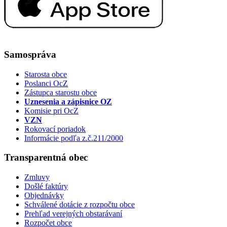
Samospráva
Starosta obce
Poslanci OcZ
Zástupca starostu obce
Uznesenia a zápisnice OZ
Komisie pri OcZ
VZN
Rokovací poriadok
Informácie podľa z.č.211/2000
Transparentná obec
Zmluvy
Došlé faktúry
Objednávky
Schválené dotácie z rozpočtu obce
Prehľad verejných obstarávaní
Rozpočet obce