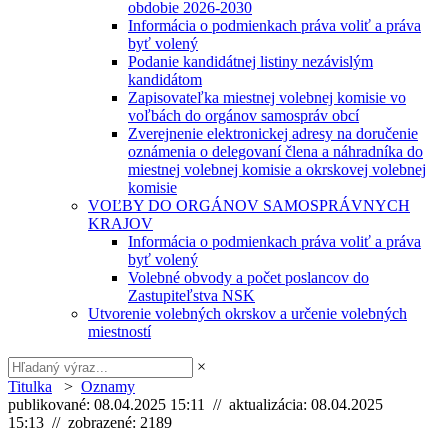
obdobie 2026-2030
Informácia o podmienkach práva voliť a práva
byť volený
Podanie kandidátnej listiny nezávislým
kandidátom
Zapisovateľka miestnej volebnej komisie vo
voľbách do orgánov samospráv obcí
Zverejnenie elektronickej adresy na doručenie
oznámenia o delegovaní člena a náhradníka do
miestnej volebnej komisie a okrskovej volebnej
komisie
VOĽBY DO ORGÁNOV SAMOSPRÁVNYCH
KRAJOV
Informácia o podmienkach práva voliť a práva
byť volený
Volebné obvody a počet poslancov do
Zastupiteľstva NSK
Utvorenie volebných okrskov a určenie volebných
miestností
×
Titulka
>
Oznamy
publikované: 08.04.2025 15:11 // aktualizácia: 08.04.2025
15:13 // zobrazené: 2189