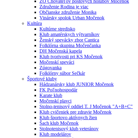
ZO Chovateľov poštových holubov Močenok
Združenie Rodina je viac
Občianske združenie Monika
Vinársky spolok Urban Močenok
Kultúra
Kultúrne stredisko
Klub amatérskych výtvarníkov
Ženský spevácky zbor Cantica
Folklórna skupina Močenčanka
DH Močenská kapela
Klub tvorivosti pri KS Močenok
Močenskí speváci
Zúgovanka
Folklórny súbor Sečkár
Športové kluby
Hádzanársky klub JUNIOR Močenok
FK Poľnohospodár
Karate klub
Močenskí plavci
Stolno-tenisový oddiel T. J Močenok "A+B+C"
Klub cvičeniek pre zdravie Močenok
Klub športovo aktívnych žien
Šach klub Močenok
Stolnotenisový klub veteránov
Klub modelárov