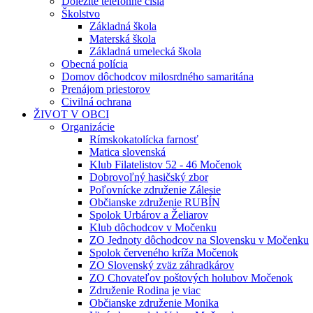
Dôležité telefónne čísla
Školstvo
Základná škola
Materská škola
Základná umelecká škola
Obecná polícia
Domov dôchodcov milosrdného samaritána
Prenájom priestorov
Civilná ochrana
ŽIVOT V OBCI
Organizácie
Rímskokatolícka farnosť
Matica slovenská
Klub Filatelistov 52 - 46 Močenok
Dobrovoľný hasičský zbor
Poľovnícke združenie Zálesie
Občianske združenie RUBÍN
Spolok Urbárov a Želiarov
Klub dôchodcov v Močenku
ZO Jednoty dôchodcov na Slovensku v Močenku
Spolok červeného kríža Močenok
ZO Slovenský zväz záhradkárov
ZO Chovateľov poštových holubov Močenok
Združenie Rodina je viac
Občianske združenie Monika