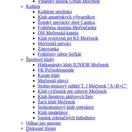
Vinársky spolok Urban Močenok
Kultúra
Kultúrne stredisko
Klub amatérskych výtvarníkov
Ženský spevácky zbor Cantica
Folklórna skupina Močenčanka
DH Močenská kapela
Klub tvorivosti pri KS Močenok
Močenskí speváci
Zúgovanka
Folklórny súbor Sečkár
Športové kluby
Hádzanársky klub JUNIOR Močenok
FK Poľnohospodár
Karate klub
Močenskí plavci
Stolno-tenisový oddiel T. J Močenok "A+B+C"
Klub cvičeniek pre zdravie Močenok
Klub športovo aktívnych žien
Šach klub Močenok
Stolnotenisový klub veteránov
Klub modelárov
Spolok rekreačných futbalistov
Odkaz pre starostu
Diskusné fórum