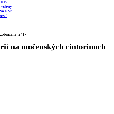
JOV
ť volený
stva NSK
ostí
 zobrazené: 2417
rií na močenských cintorínoch