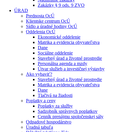
Zakázky § 9 ods. 9 ZVO
ÚRAD
Prednosta OcÚ
Klientske centrum OcÚ
Sídlo a úradné hodiny OcÚ
Oddelenia OcÚ
Ekonomické oddelenie
Matrika a evidencia obyvateľstva
Dane
Sociálne oddelenie
Stavebný úrad a životné prostredie
Personálna agenda a mzdy
Útvar služieb a investičnej výstavby
Ako vybaviť?
Stavebný úrad a životné prostredie
Matrika a evidencia obyvateľstva
Dane
Tlačivá na žiadosti
Poplatky a ceny
Poplatky za služby
Sadzobník správnych poplatkov
Cenník prenájmu spoločenskej sály
Odpadové hospodárstvo
Úradná tabuľa