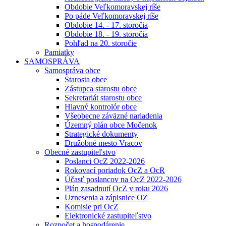
Obdobie Veľkomoravskej ríše
Po páde Veľkomoravskej ríše
Obdobie 14. - 17. storočia
Obdobie 18. - 19. storočia
Pohľad na 20. storočie
Pamiatky
SAMOSPRÁVA
Samospráva obce
Starosta obce
Zástupca starostu obce
Sekretariát starostu obce
Hlavný kontrolór obce
Všeobecne záväzné nariadenia
Územný plán obce Močenok
Strategické dokumenty
Družobné mesto Vracov
Obecné zastupiteľstvo
Poslanci OcZ 2022-2026
Rokovací poriadok OcZ a OcR
Účasť poslancov na OcZ 2022-2026
Plán zasadnutí OcZ v roku 2026
Uznesenia a zápisnice OZ
Komisie pri OcZ
Elektronické zastupiteľstvo
Rozpočet a hospodárenie