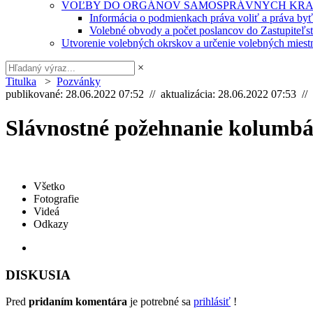
VOĽBY DO ORGÁNOV SAMOSPRÁVNYCH KRA
Informácia o podmienkach práva voliť a práva by
Volebné obvody a počet poslancov do Zastupiteľ
Utvorenie volebných okrskov a určenie volebných miestn
×
Titulka
>
Pozvánky
publikované: 28.06.2022 07:52 // aktualizácia: 28.06.2022 07:53 //
Slávnostné požehnanie kolumbá
Všetko
Fotografie
Videá
Odkazy
DISKUSIA
Pred
pridaním komentára
je potrebné sa
prihlásiť
!