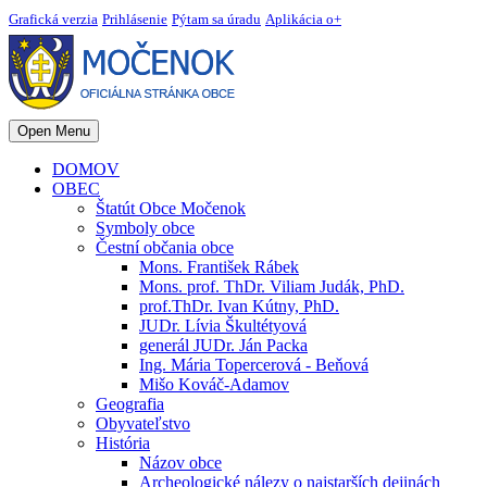
Grafická verzia
Prihlásenie
Pýtam sa úradu
Aplikácia o+
Open Menu
DOMOV
OBEC
Štatút Obce Močenok
Symboly obce
Čestní občania obce
Mons. František Rábek
Mons. prof. ThDr. Viliam Judák, PhD.
prof.ThDr. Ivan Kútny, PhD.
JUDr. Lívia Škultétyová
generál JUDr. Ján Packa
Ing. Mária Topercerová - Beňová
Mišo Kováč-Adamov
Geografia
Obyvateľstvo
História
Názov obce
Archeologické nálezy o najstarších dejinách