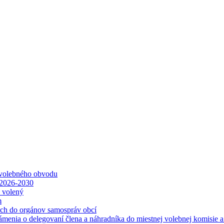
 volebného obvodu
 2026-2030
ť volený
m
ách do orgánov samospráv obcí
ámenia o delegovaní člena a náhradníka do miestnej volebnej komisie 