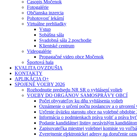
Časopis Močenok
Fotogalérie
Občianska inzercia
Pohotovosť lekární
Virtuálne prehliadky
Vstup
Sobášna sála
Svadobná sála 2.poschodie
Klientské centrum
Videogalérie
Propagačné video obce Močenok
Športová hala
KVALITA OVZDUŠIA
KONTAKTY
APLIKÁCIA O+
SPOJENÉ VOĽBY 2026
Rozhodnutie predsedu NR SR o vyhlásení volieb
VOĽBY DO ORGÁNOV SAMOSPRÁVY OBCÍ
Počet obyvateľov ku dňu vyhlásenia volieb
Oznámenie o určení počtu poslancov a o utvorení
Určenie úväzku starostu obce na volebné obdobie
Informácia o podmienkach práva voliť a práva by
Podanie kandidátnej listiny nezávislým kandidáto
Zapisovateľka miestnej volebnej komisie vo voľb
Zverejnenie elektronickej adresy na doručenie ozn