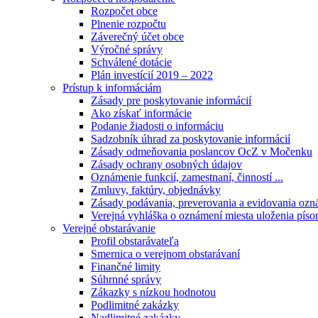
Rozpočet obce
Plnenie rozpočtu
Záverečný účet obce
Výročné správy
Schválené dotácie
Plán investícií 2019 – 2022
Prístup k informáciám
Zásady pre poskytovanie informácií
Ako získať informácie
Podanie žiadosti o informáciu
Sadzobník úhrad za poskytovanie informácií
Zásady odmeňovania poslancov OcZ v Močenku
Zásady ochrany osobných údajov
Oznámenie funkcií, zamestnaní, činností ...
Zmluvy, faktúry, objednávky
Zásady podávania, preverovania a evidovania ozná
Verejná vyhláška o oznámení miesta uloženia píso
Verejné obstarávanie
Profil obstarávateľa
Smernica o verejnom obstarávaní
Finančné limity
Súhrnné správy
Zákazky s nízkou hodnotou
Podlimitné zakázky
Nadlimitné zakázky