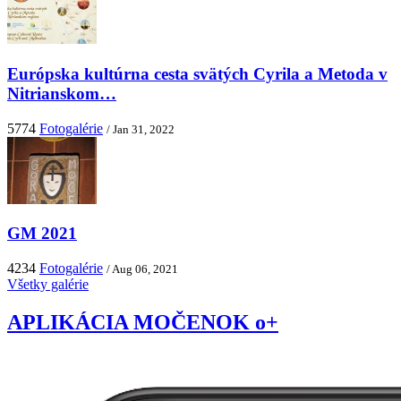
Európska kultúrna cesta svätých Cyrila a Metoda v
Nitrianskom…
5774
Fotogalérie
/ Jan 31, 2022
GM 2021
4234
Fotogalérie
/ Aug 06, 2021
Všetky galérie
APLIKÁCIA MOČENOK o+