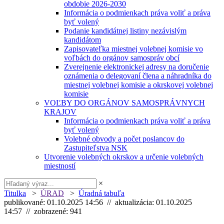
obdobie 2026-2030
Informácia o podmienkach práva voliť a práva
byť volený
Podanie kandidátnej listiny nezávislým
kandidátom
Zapisovateľka miestnej volebnej komisie vo
voľbách do orgánov samospráv obcí
Zverejnenie elektronickej adresy na doručenie
oznámenia o delegovaní člena a náhradníka do
miestnej volebnej komisie a okrskovej volebnej
komisie
VOĽBY DO ORGÁNOV SAMOSPRÁVNYCH
KRAJOV
Informácia o podmienkach práva voliť a práva
byť volený
Volebné obvody a počet poslancov do
Zastupiteľstva NSK
Utvorenie volebných okrskov a určenie volebných
miestností
×
Titulka
>
ÚRAD
>
Úradná tabuľa
publikované: 01.10.2025 14:56 // aktualizácia: 01.10.2025
14:57 // zobrazené: 941