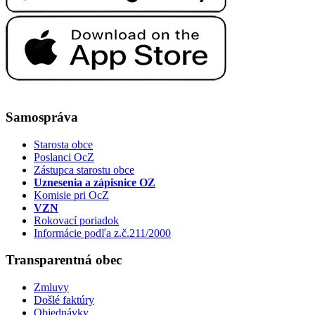
Samospráva
Starosta obce
Poslanci OcZ
Zástupca starostu obce
Uznesenia a zápisnice OZ
Komisie pri OcZ
VZN
Rokovací poriadok
Informácie podľa z.č.211/2000
Transparentná obec
Zmluvy
Došlé faktúry
Objednávky