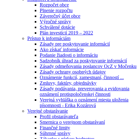
Rozpočet obce
Plnenie rozpočtu
Záverečný účet obce
Výročné správy
Schválené dotácie
Plán investícií 2019 – 2022
Prístup k informáciám
Zásady pre poskytovanie informácií
Ako získať informácie
Podanie žiadosti o informáciu
Sadzobník úhrad za poskytovanie informácií
Zásady odmeňovania poslancov OcZ v Močenku
Zásady ochrany osobných údajov
Oznámenie funkcií, zamestnaní, činností ...
Zmluvy, faktúry, objednávky
Zásady podávania, preverovania a evidovania
oznámení protispoločenskej činnosti
Verejná vyhláška o oznámení miesta uloženia
písomnosti - Erika Kozárová
Verejné obstarávanie
Profil obstarávateľa
Smernica o verejnom obstarávaní
Finančné limity
Súhrnné správy
Zákazky s nízkou hodnotou