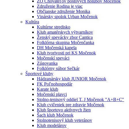
ZO Chovateľov poštových holubov Močenok
Združenie Rodina je viac
Občianske združenie Monika
Vinársky spolok Urban Močenok
Kultúra
Kultúrne stredisko
Klub amatérskych výtvarníkov
Ženský spevácky zbor Cantica
Folklórna skupina Močenčanka
DH Močenská kapela
Klub tvorivosti pri KS Močenok
Močenskí speváci
Zúgovanka
Folklórny súbor Sečkár
Športové kluby
Hádzanársky klub JUNIOR Močenok
FK Poľnohospodár
Karate klub
Močenskí plavci
Stolno-tenisový oddiel T. J Močenok "A+B+C"
Klub cvičeniek pre zdravie Močenok
Klub športovo aktívnych žien
Šach klub Močenok
Stolnotenisový klub veteránov
Klub modelárov