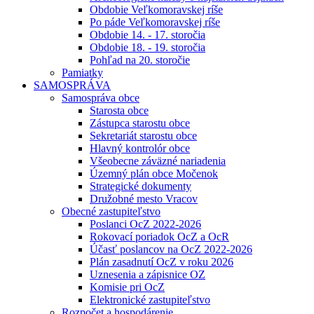
Obdobie Veľkomoravskej ríše
Po páde Veľkomoravskej ríše
Obdobie 14. - 17. storočia
Obdobie 18. - 19. storočia
Pohľad na 20. storočie
Pamiatky
SAMOSPRÁVA
Samospráva obce
Starosta obce
Zástupca starostu obce
Sekretariát starostu obce
Hlavný kontrolór obce
Všeobecne záväzné nariadenia
Územný plán obce Močenok
Strategické dokumenty
Družobné mesto Vracov
Obecné zastupiteľstvo
Poslanci OcZ 2022-2026
Rokovací poriadok OcZ a OcR
Účasť poslancov na OcZ 2022-2026
Plán zasadnutí OcZ v roku 2026
Uznesenia a zápisnice OZ
Komisie pri OcZ
Elektronické zastupiteľstvo
Rozpočet a hospodárenie