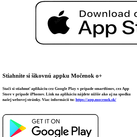
Stiahnite si šikovnú appku Močenok o+
Stačí si stiahnuť aplikáciu cez Google Play v prípade smartfónov, cez App
Store v prípade iPhonov. Link na aplikáciu nájdete nižšie ako aj na spodku
našej webovej stránky. Viac informácií tu:
https://app.mocenok.sk/