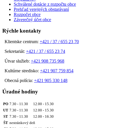
Schválené dotácie z rozpočtu obce
Prehľad verejných obstarávaní
Rozpočet obce
Záverečný účet obce
Rýchle kontakty
Klientske centrum:
+421 / 37 / 655 23 70
Sekretariát:
+421 / 37 / 655 23 74
Útvar služieb:
+421 908 735 968
Kultúrne stredisko:
+421 907 759 854
Obecná polícia:
+421 905 330 148
Úradné hodiny
PO
7.30 - 11.30 12.00 - 15.30
UT
7.30 - 11.30 12.00 - 15.30
ST
7.30 - 11.30 12.00 - 16.30
ŠT
nestránkový deň