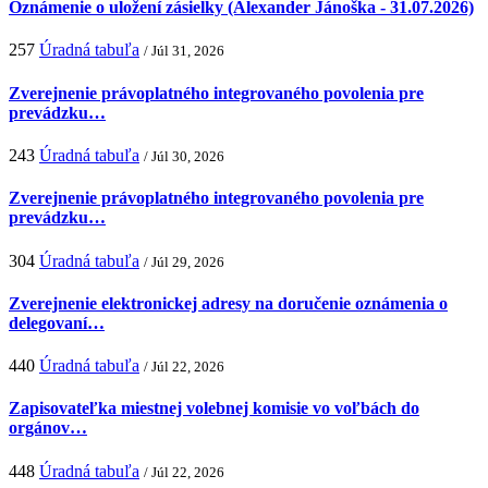
Oznámenie o uložení zásielky (Alexander Jánoška - 31.07.2026)
257
Úradná tabuľa
/ Júl 31, 2026
Zverejnenie právoplatného integrovaného povolenia pre
prevádzku…
243
Úradná tabuľa
/ Júl 30, 2026
Zverejnenie právoplatného integrovaného povolenia pre
prevádzku…
304
Úradná tabuľa
/ Júl 29, 2026
Zverejnenie elektronickej adresy na doručenie oznámenia o
delegovaní…
440
Úradná tabuľa
/ Júl 22, 2026
Zapisovateľka miestnej volebnej komisie vo voľbách do
orgánov…
448
Úradná tabuľa
/ Júl 22, 2026