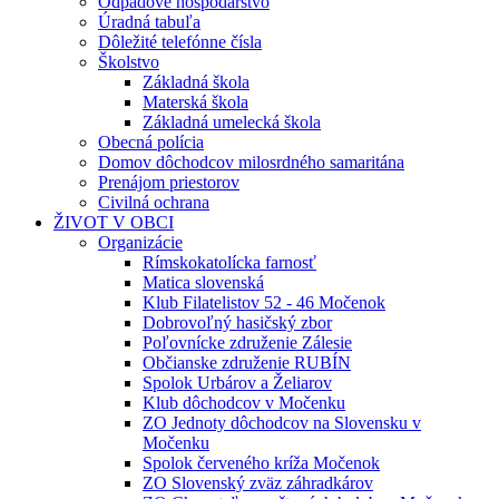
Odpadové hospodárstvo
Úradná tabuľa
Dôležité telefónne čísla
Školstvo
Základná škola
Materská škola
Základná umelecká škola
Obecná polícia
Domov dôchodcov milosrdného samaritána
Prenájom priestorov
Civilná ochrana
ŽIVOT V OBCI
Organizácie
Rímskokatolícka farnosť
Matica slovenská
Klub Filatelistov 52 - 46 Močenok
Dobrovoľný hasičský zbor
Poľovnícke združenie Zálesie
Občianske združenie RUBÍN
Spolok Urbárov a Želiarov
Klub dôchodcov v Močenku
ZO Jednoty dôchodcov na Slovensku v
Močenku
Spolok červeného kríža Močenok
ZO Slovenský zväz záhradkárov