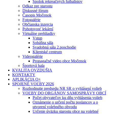
Spolok rekreačných futbalistov
Odkaz pre starostu
Diskusné fórum
Časopis Močenok
Fotogalérie
Občianska inzercia
Pohotovosť lekární
Virtuálne prehliadky
Vstup
Sobášna sála
Svadobná sála 2.poschodie
Klientské centrum
Videogalérie
Propagačné video obce Močenok
Športová hala
KVALITA OVZDUŠIA
KONTAKTY
APLIKÁCIA O+
SPOJENÉ VOĽBY 2026
Rozhodnutie predsedu NR SR o vyhlásení volieb
VOĽBY DO ORGÁNOV SAMOSPRÁVY OBCÍ
Počet obyvateľov ku dňu vyhlásenia volieb
Oznámenie o určení počtu poslancov a o
utvorení volebného obvodu
Určenie úväzku starostu obce na volebné