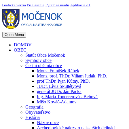
Grafická verzia
Prihlásenie
Pýtam sa úradu
Aplikácia o+
Open Menu
DOMOV
OBEC
Štatút Obce Močenok
Symboly obce
Čestní občania obce
Mons. František Rábek
Mons. prof. ThDr. Viliam Judák, PhD.
prof.ThDr. Ivan Kútny, PhD.
JUDr. Lívia Škultétyová
generál JUDr. Ján Packa
Ing. Mária Topercerová - Beňová
Mišo Kováč-Adamov
Geografia
Obyvateľstvo
História
Názov obce
Archeologické nálezy o najstarších dejinách