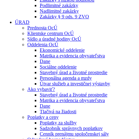
Podlimitné zakázky
Nadlimitné zakázky
Zakázky § 9 ods. 9 ZVO
ÚRAD
Prednosta OcÚ
Klientske centrum OcÚ
Sídlo a úradné hodiny OcÚ
Oddelenia OcÚ
Ekonomické oddelenie
Matrika a evidencia obyvateľstva
Dane
Sociálne oddelenie
Stavebný úrad a životné prostredie
Personálna agenda a mzdy
Útvar služieb a investičnej výstavby
Ako vybaviť?
Stavebný úrad a životné prostredie
Matrika a evidencia obyvateľstva
Dane
Tlačivá na žiadosti
Poplatky a ceny
Poplatky za služby
Sadzobník správnych poplatkov
Cenník prenájmu spoločenskej sály