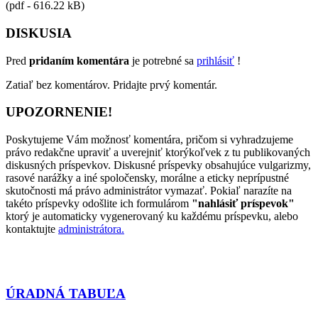
(pdf - 616.22 kB)
DISKUSIA
Pred
pridaním komentára
je potrebné sa
prihlásiť
!
Zatiaľ bez komentárov. Pridajte prvý komentár.
UPOZORNENIE!
Poskytujeme Vám možnosť komentára, pričom si vyhradzujeme
právo redakčne upraviť a uverejniť ktorýkoľvek z tu publikovaných
diskusných príspevkov. Diskusné príspevky obsahujúce vulgarizmy,
rasové narážky a iné spoločensky, morálne a eticky neprípustné
skutočnosti má právo administrátor vymazať. Pokiaľ narazíte na
takéto príspevky odošlite ich formulárom
"nahlásiť príspevok"
ktorý je automaticky vygenerovaný ku každému príspevku, alebo
kontaktujte
administrátora.
ÚRADNÁ TABUĽA