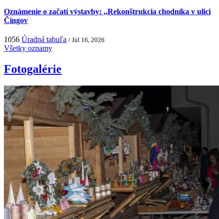
Oznámenie o začatí výstavby: ,,Rekonštrukcia chodníka v ulici
Čingov
1056
Úradná tabuľa
/ Júl 16, 2026
Všetky oznamy
Fotogalérie