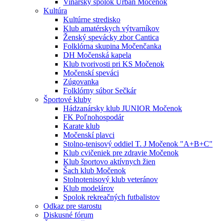
Vinársky spolok Urban Močenok
Kultúra
Kultúrne stredisko
Klub amatérskych výtvarníkov
Ženský spevácky zbor Cantica
Folklórna skupina Močenčanka
DH Močenská kapela
Klub tvorivosti pri KS Močenok
Močenskí speváci
Zúgovanka
Folklórny súbor Sečkár
Športové kluby
Hádzanársky klub JUNIOR Močenok
FK Poľnohospodár
Karate klub
Močenskí plavci
Stolno-tenisový oddiel T. J Močenok "A+B+C"
Klub cvičeniek pre zdravie Močenok
Klub športovo aktívnych žien
Šach klub Močenok
Stolnotenisový klub veteránov
Klub modelárov
Spolok rekreačných futbalistov
Odkaz pre starostu
Diskusné fórum