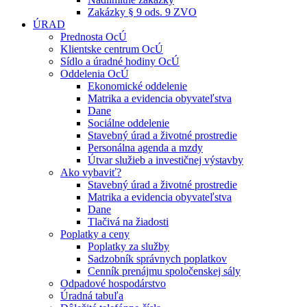
Zakázky § 9 ods. 9 ZVO
ÚRAD
Prednosta OcÚ
Klientske centrum OcÚ
Sídlo a úradné hodiny OcÚ
Oddelenia OcÚ
Ekonomické oddelenie
Matrika a evidencia obyvateľstva
Dane
Sociálne oddelenie
Stavebný úrad a životné prostredie
Personálna agenda a mzdy
Útvar služieb a investičnej výstavby
Ako vybaviť?
Stavebný úrad a životné prostredie
Matrika a evidencia obyvateľstva
Dane
Tlačivá na žiadosti
Poplatky a ceny
Poplatky za služby
Sadzobník správnych poplatkov
Cenník prenájmu spoločenskej sály
Odpadové hospodárstvo
Úradná tabuľa