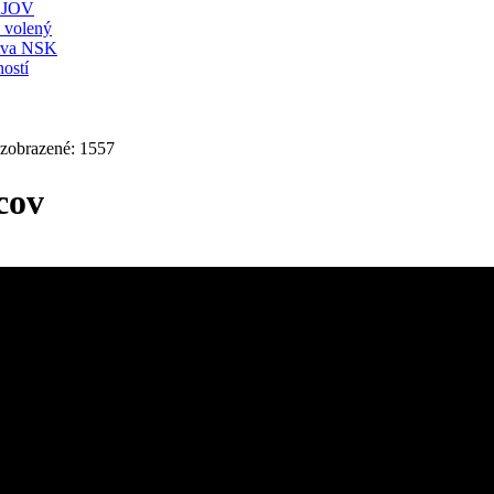
JOV
ť volený
stva NSK
ostí
 zobrazené: 1557
cov