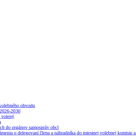
 volebného obvodu
 2026-2030
ť volený
m
ách do orgánov samospráv obcí
ámenia o delegovaní člena a náhradníka do miestnej volebnej komisie 