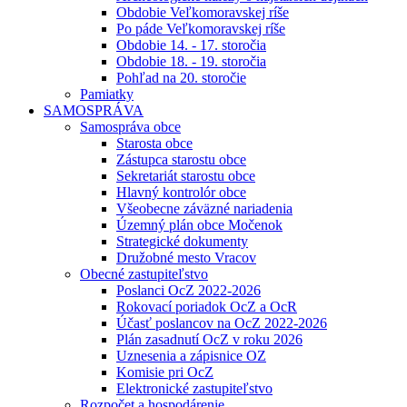
Obdobie Veľkomoravskej ríše
Po páde Veľkomoravskej ríše
Obdobie 14. - 17. storočia
Obdobie 18. - 19. storočia
Pohľad na 20. storočie
Pamiatky
SAMOSPRÁVA
Samospráva obce
Starosta obce
Zástupca starostu obce
Sekretariát starostu obce
Hlavný kontrolór obce
Všeobecne záväzné nariadenia
Územný plán obce Močenok
Strategické dokumenty
Družobné mesto Vracov
Obecné zastupiteľstvo
Poslanci OcZ 2022-2026
Rokovací poriadok OcZ a OcR
Účasť poslancov na OcZ 2022-2026
Plán zasadnutí OcZ v roku 2026
Uznesenia a zápisnice OZ
Komisie pri OcZ
Elektronické zastupiteľstvo
Rozpočet a hospodárenie