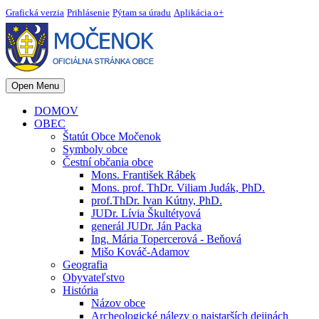
Grafická verzia
Prihlásenie
Pýtam sa úradu
Aplikácia o+
Open Menu
DOMOV
OBEC
Štatút Obce Močenok
Symboly obce
Čestní občania obce
Mons. František Rábek
Mons. prof. ThDr. Viliam Judák, PhD.
prof.ThDr. Ivan Kútny, PhD.
JUDr. Lívia Škultétyová
generál JUDr. Ján Packa
Ing. Mária Topercerová - Beňová
Mišo Kováč-Adamov
Geografia
Obyvateľstvo
História
Názov obce
Archeologické nálezy o najstarších dejinách