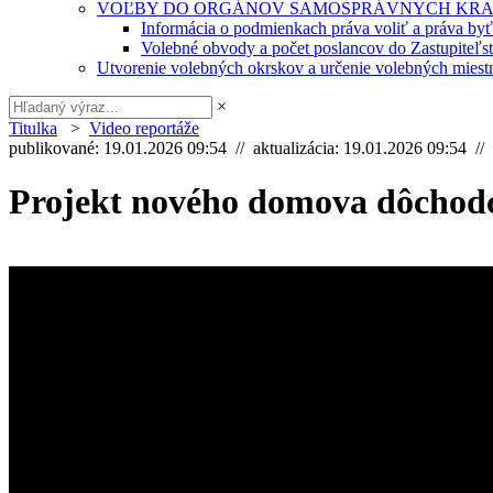
VOĽBY DO ORGÁNOV SAMOSPRÁVNYCH KRA
Informácia o podmienkach práva voliť a práva by
Volebné obvody a počet poslancov do Zastupiteľ
Utvorenie volebných okrskov a určenie volebných miestn
×
Titulka
>
Video reportáže
publikované: 19.01.2026 09:54 // aktualizácia: 19.01.2026 09:54 //
Projekt nového domova dôchod