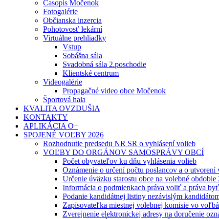
Časopis Močenok
Fotogalérie
Občianska inzercia
Pohotovosť lekární
Virtuálne prehliadky
Vstup
Sobášna sála
Svadobná sála 2.poschodie
Klientské centrum
Videogalérie
Propagačné video obce Močenok
Športová hala
KVALITA OVZDUŠIA
KONTAKTY
APLIKÁCIA O+
SPOJENÉ VOĽBY 2026
Rozhodnutie predsedu NR SR o vyhlásení volieb
VOĽBY DO ORGÁNOV SAMOSPRÁVY OBCÍ
Počet obyvateľov ku dňu vyhlásenia volieb
Oznámenie o určení počtu poslancov a o utvorení
Určenie úväzku starostu obce na volebné obdobie
Informácia o podmienkach práva voliť a práva by
Podanie kandidátnej listiny nezávislým kandidáto
Zapisovateľka miestnej volebnej komisie vo voľb
Zverejnenie elektronickej adresy na doručenie ozn