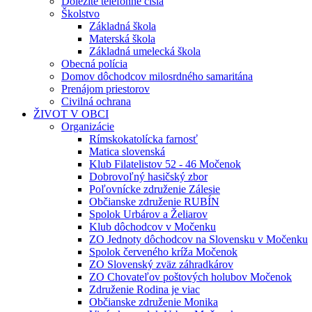
Dôležité telefónne čísla
Školstvo
Základná škola
Materská škola
Základná umelecká škola
Obecná polícia
Domov dôchodcov milosrdného samaritána
Prenájom priestorov
Civilná ochrana
ŽIVOT V OBCI
Organizácie
Rímskokatolícka farnosť
Matica slovenská
Klub Filatelistov 52 - 46 Močenok
Dobrovoľný hasičský zbor
Poľovnícke združenie Zálesie
Občianske združenie RUBÍN
Spolok Urbárov a Želiarov
Klub dôchodcov v Močenku
ZO Jednoty dôchodcov na Slovensku v Močenku
Spolok červeného kríža Močenok
ZO Slovenský zväz záhradkárov
ZO Chovateľov poštových holubov Močenok
Združenie Rodina je viac
Občianske združenie Monika