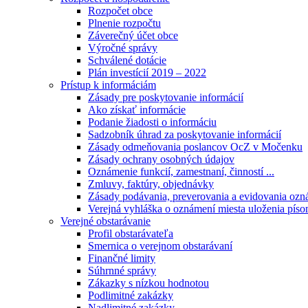
Rozpočet obce
Plnenie rozpočtu
Záverečný účet obce
Výročné správy
Schválené dotácie
Plán investícií 2019 – 2022
Prístup k informáciám
Zásady pre poskytovanie informácií
Ako získať informácie
Podanie žiadosti o informáciu
Sadzobník úhrad za poskytovanie informácií
Zásady odmeňovania poslancov OcZ v Močenku
Zásady ochrany osobných údajov
Oznámenie funkcií, zamestnaní, činností ...
Zmluvy, faktúry, objednávky
Zásady podávania, preverovania a evidovania ozná
Verejná vyhláška o oznámení miesta uloženia píso
Verejné obstarávanie
Profil obstarávateľa
Smernica o verejnom obstarávaní
Finančné limity
Súhrnné správy
Zákazky s nízkou hodnotou
Podlimitné zakázky
Nadlimitné zakázky