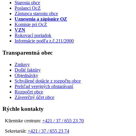
Starosta obce
Poslanci OcZ
Zástupca starostu obce
Uznesenia a zápisnice OZ
Komisie pri OcZ
VZN
Rokovací poriadok
Informácie podľa z.č.211/2000
Transparentná obec
Zmluvy
Došlé faktúry
Objednávky
Schválené dotácie z rozpočtu obce
Prehľad verejných obstarávaní
Rozpočet obce
Záverečný účet obce
Rýchle kontakty
Klientske centrum:
+421 / 37 / 655 23 70
Sekretariát:
+421 / 37 / 655 23 74