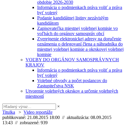
obdobie 2026-2030
Informácia o podmienkach práva voliť a práva
byť volený
Podanie kandidátnej listiny nezávislým
kandidátom
Zapisovateľka miestnej volebnej komisie vo
voľbách do orgánov samospráv obcí
Zverejnenie elektronickej adresy na doručenie
oznámenia o delegovaní člena a náhradníka do
miestnej volebnej komisie a okrskovej volebnej
komisie
VOĽBY DO ORGÁNOV SAMOSPRÁVNYCH
KRAJOV
Informácia o podmienkach práva voliť a práva
byť volený
Volebné obvody a počet poslancov do
Zastupiteľstva NSK
Utvorenie volebných okrskov a určenie volebných
miestností
×
Titulka
>
Video reportáže
publikované: 21.08.2015 18:00 // aktualizácia: 08.09.2015
13:43 // zobrazené: 939