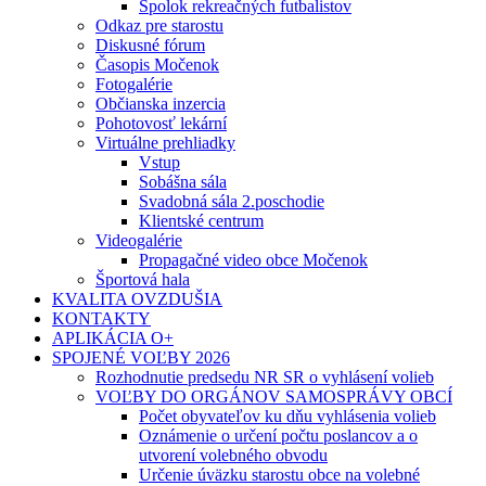
Spolok rekreačných futbalistov
Odkaz pre starostu
Diskusné fórum
Časopis Močenok
Fotogalérie
Občianska inzercia
Pohotovosť lekární
Virtuálne prehliadky
Vstup
Sobášna sála
Svadobná sála 2.poschodie
Klientské centrum
Videogalérie
Propagačné video obce Močenok
Športová hala
KVALITA OVZDUŠIA
KONTAKTY
APLIKÁCIA O+
SPOJENÉ VOĽBY 2026
Rozhodnutie predsedu NR SR o vyhlásení volieb
VOĽBY DO ORGÁNOV SAMOSPRÁVY OBCÍ
Počet obyvateľov ku dňu vyhlásenia volieb
Oznámenie o určení počtu poslancov a o
utvorení volebného obvodu
Určenie úväzku starostu obce na volebné