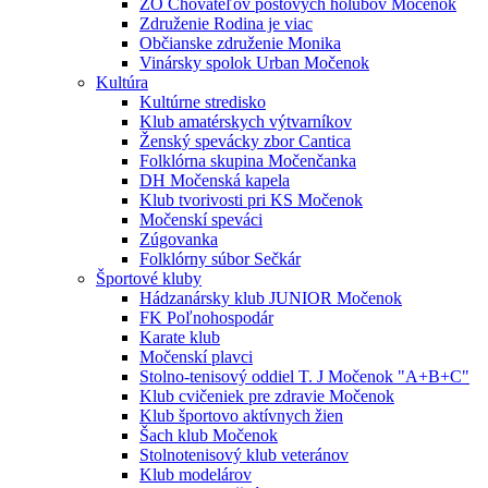
ZO Chovateľov poštových holubov Močenok
Združenie Rodina je viac
Občianske združenie Monika
Vinársky spolok Urban Močenok
Kultúra
Kultúrne stredisko
Klub amatérskych výtvarníkov
Ženský spevácky zbor Cantica
Folklórna skupina Močenčanka
DH Močenská kapela
Klub tvorivosti pri KS Močenok
Močenskí speváci
Zúgovanka
Folklórny súbor Sečkár
Športové kluby
Hádzanársky klub JUNIOR Močenok
FK Poľnohospodár
Karate klub
Močenskí plavci
Stolno-tenisový oddiel T. J Močenok "A+B+C"
Klub cvičeniek pre zdravie Močenok
Klub športovo aktívnych žien
Šach klub Močenok
Stolnotenisový klub veteránov
Klub modelárov