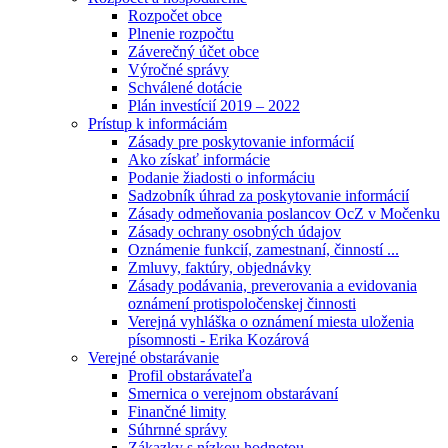
Rozpočet obce
Plnenie rozpočtu
Záverečný účet obce
Výročné správy
Schválené dotácie
Plán investícií 2019 – 2022
Prístup k informáciám
Zásady pre poskytovanie informácií
Ako získať informácie
Podanie žiadosti o informáciu
Sadzobník úhrad za poskytovanie informácií
Zásady odmeňovania poslancov OcZ v Močenku
Zásady ochrany osobných údajov
Oznámenie funkcií, zamestnaní, činností ...
Zmluvy, faktúry, objednávky
Zásady podávania, preverovania a evidovania
oznámení protispoločenskej činnosti
Verejná vyhláška o oznámení miesta uloženia
písomnosti - Erika Kozárová
Verejné obstarávanie
Profil obstarávateľa
Smernica o verejnom obstarávaní
Finančné limity
Súhrnné správy
Zákazky s nízkou hodnotou