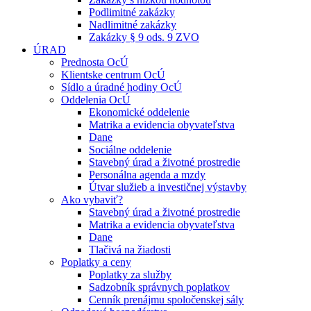
Podlimitné zakázky
Nadlimitné zakázky
Zakázky § 9 ods. 9 ZVO
ÚRAD
Prednosta OcÚ
Klientske centrum OcÚ
Sídlo a úradné hodiny OcÚ
Oddelenia OcÚ
Ekonomické oddelenie
Matrika a evidencia obyvateľstva
Dane
Sociálne oddelenie
Stavebný úrad a životné prostredie
Personálna agenda a mzdy
Útvar služieb a investičnej výstavby
Ako vybaviť?
Stavebný úrad a životné prostredie
Matrika a evidencia obyvateľstva
Dane
Tlačivá na žiadosti
Poplatky a ceny
Poplatky za služby
Sadzobník správnych poplatkov
Cenník prenájmu spoločenskej sály