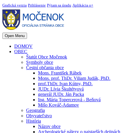
Grafická verzia
Prihlásenie
Pýtam sa úradu
Aplikácia o+
Open Menu
DOMOV
OBEC
Štatút Obce Močenok
Symboly obce
Čestní občania obce
Mons. František Rábek
Mons. prof. ThDr. Viliam Judák, PhD.
prof.ThDr. Ivan Kútny, PhD.
JUDr. Lívia Škultétyová
generál JUDr. Ján Packa
Ing. Mária Topercerová - Beňová
Mišo Kováč-Adamov
Geografia
Obyvateľstvo
História
Názov obce
Archeologické nálezy o najstarších dejinách