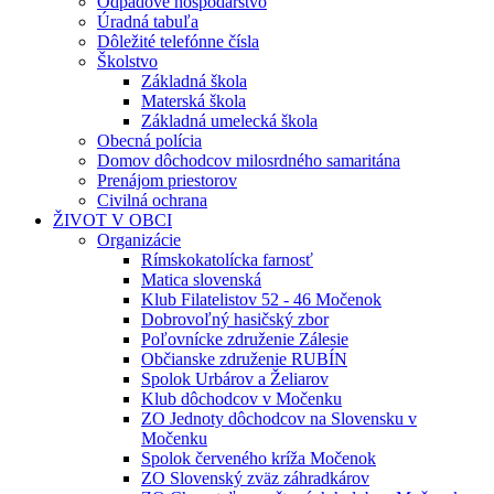
Odpadové hospodárstvo
Úradná tabuľa
Dôležité telefónne čísla
Školstvo
Základná škola
Materská škola
Základná umelecká škola
Obecná polícia
Domov dôchodcov milosrdného samaritána
Prenájom priestorov
Civilná ochrana
ŽIVOT V OBCI
Organizácie
Rímskokatolícka farnosť
Matica slovenská
Klub Filatelistov 52 - 46 Močenok
Dobrovoľný hasičský zbor
Poľovnícke združenie Zálesie
Občianske združenie RUBÍN
Spolok Urbárov a Želiarov
Klub dôchodcov v Močenku
ZO Jednoty dôchodcov na Slovensku v
Močenku
Spolok červeného kríža Močenok
ZO Slovenský zväz záhradkárov