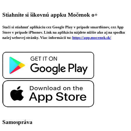
Stiahnite si šikovnú appku Močenok o+
Stačí si stiahnuť aplikáciu cez Google Play v prípade smartfónov, cez App
Store v prípade iPhonov. Link na aplikáciu nájdete nižšie ako aj na spodku
našej webovej stránky. Viac informácií tu:
https://app.mocenok.sk/
Samospráva