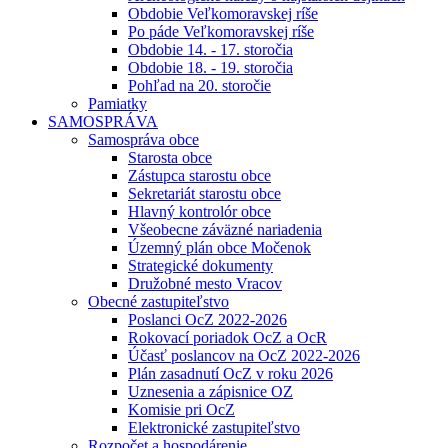
Obdobie Veľkomoravskej ríše
Po páde Veľkomoravskej ríše
Obdobie 14. - 17. storočia
Obdobie 18. - 19. storočia
Pohľad na 20. storočie
Pamiatky
SAMOSPRÁVA
Samospráva obce
Starosta obce
Zástupca starostu obce
Sekretariát starostu obce
Hlavný kontrolór obce
Všeobecne záväzné nariadenia
Územný plán obce Močenok
Strategické dokumenty
Družobné mesto Vracov
Obecné zastupiteľstvo
Poslanci OcZ 2022-2026
Rokovací poriadok OcZ a OcR
Účasť poslancov na OcZ 2022-2026
Plán zasadnutí OcZ v roku 2026
Uznesenia a zápisnice OZ
Komisie pri OcZ
Elektronické zastupiteľstvo
Rozpočet a hospodárenie