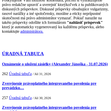
Poskytujeme Vám možnosť komentára, pričom si vyhradzujeme
právo redakčne upraviť a uverejniť ktorýkoľvek z tu publikovaných
diskusných príspevkov. Diskusné príspevky obsahujúce vulgarizmy,
rasové narážky a iné spoločensky, morálne a eticky neprípustné
skutočnosti má právo administrátor vymazať. Pokiaľ narazíte na
takéto príspevky odošlite ich formulárom
"nahlásiť príspevok"
ktorý je automaticky vygenerovaný ku každému príspevku, alebo
kontaktujte
administrátora.
ÚRADNÁ TABUĽA
Oznámenie o uložení zásielky (Alexander Jánoška - 31.07.2026)
262
Úradná tabuľa
/ Júl 31, 2026
Zverejnenie právoplatného integrovaného povolenia pre
prevádzku…
257
Úradná tabuľa
/ Júl 30, 2026
Zverejnenie právoplatného integrovaného povolenia pre