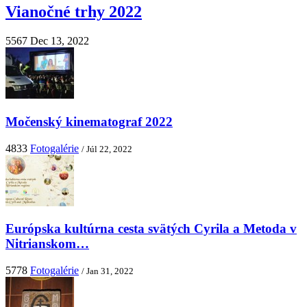
Vianočné trhy 2022
5567
Dec 13, 2022
Močenský kinematograf 2022
4833
Fotogalérie
/ Júl 22, 2022
Európska kultúrna cesta svätých Cyrila a Metoda v
Nitrianskom…
5778
Fotogalérie
/ Jan 31, 2022