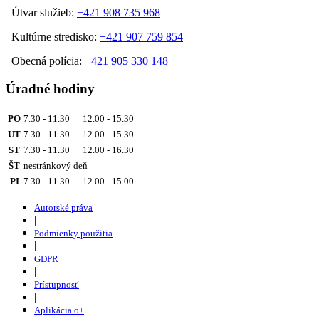
Útvar služieb:
+421 908 735 968
Kultúrne stredisko:
+421 907 759 854
Obecná polícia:
+421 905 330 148
Úradné hodiny
PO
7.30 - 11.30 12.00 - 15.30
UT
7.30 - 11.30 12.00 - 15.30
ST
7.30 - 11.30 12.00 - 16.30
ŠT
nestránkový deň
PI
7.30 - 11.30 12.00 - 15.00
Autorské práva
|
Podmienky použitia
|
GDPR
|
Prístupnosť
|
Aplikácia o+