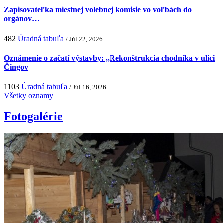
Zapisovateľka miestnej volebnej komisie vo voľbách do
orgánov…
482
Úradná tabuľa
/ Júl 22, 2026
Oznámenie o začatí výstavby: ,,Rekonštrukcia chodníka v ulici
Čingov
1103
Úradná tabuľa
/ Júl 16, 2026
Všetky oznamy
Fotogalérie