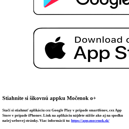
Stiahnite si šikovnú appku Močenok o+
Stačí si stiahnuť aplikáciu cez Google Play v prípade smartfónov, cez App
Store v prípade iPhonov. Link na aplikáciu nájdete nižšie ako aj na spodku
našej webovej stránky. Viac informácií tu:
https://app.mocenok.sk/