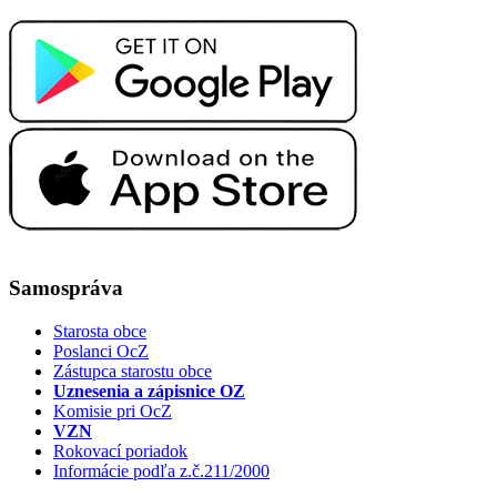
Samospráva
Starosta obce
Poslanci OcZ
Zástupca starostu obce
Uznesenia a zápisnice OZ
Komisie pri OcZ
VZN
Rokovací poriadok
Informácie podľa z.č.211/2000