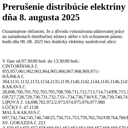
Prerušenie distribúcie elektriny
dňa 8. augusta 2025
Oznamujeme občanom, že z dôvodu vykonávania plánovanej práce
na zariadeniach distribučnej sústavy alebo v ich ochrannom pásme,
budú dňa 08. 08. 2025 bez dodávky elektriny nasledovné ulice:
V čase od 07:30:00 hod. do 13:30:00 hod.:
CINTORÍNSKA č.
955,957,961,962,963,964,965,966,967,968,969,971/-
HÁJSKA č.
394,1131,1132,1133,1134,1135,1139,1140,1142,1144,1145,1146,114
KAKAVA č.
28,698,700,701,702,703,705,708,709,711,712,713,714,714/PR,715,
OP,727,728,729,730,731,732,733/-,734,736,736/VE,738,739,740,74
LIPOVÁ č. 14,698,702,972/2,973,974,975,976,977,980
LÚČKY č. 47,1138
MALÁ KAKAVA č.
697,742,744,745,746,748/25,750,751,753,759,762,762/OP,764,766
SV. GORAZDA č. 223
A,650,654,655,657,658,660,661,662,663,664,666,667,668,669,670,