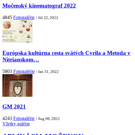
Močenský kinematograf 2022
4845
Fotogalérie
/ Júl 22, 2022
Európska kultúrna cesta svätých Cyrila a Metoda v
Nitrianskom…
5803
Fotogalérie
/ Jan 31, 2022
GM 2021
4243
Fotogalérie
/ Aug 06, 2021
Všetky galérie