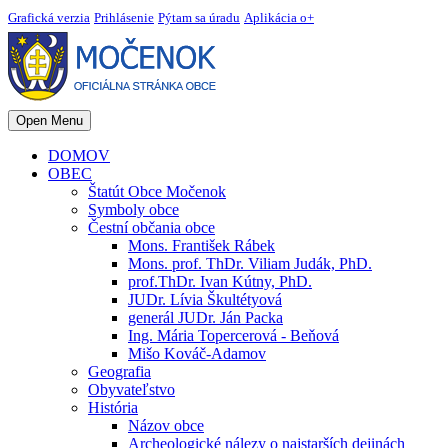
Grafická verzia
Prihlásenie
Pýtam sa úradu
Aplikácia o+
Open Menu
DOMOV
OBEC
Štatút Obce Močenok
Symboly obce
Čestní občania obce
Mons. František Rábek
Mons. prof. ThDr. Viliam Judák, PhD.
prof.ThDr. Ivan Kútny, PhD.
JUDr. Lívia Škultétyová
generál JUDr. Ján Packa
Ing. Mária Topercerová - Beňová
Mišo Kováč-Adamov
Geografia
Obyvateľstvo
História
Názov obce
Archeologické nálezy o najstarších dejinách