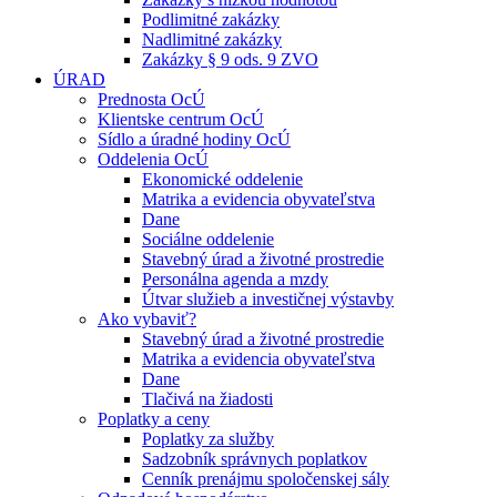
Podlimitné zakázky
Nadlimitné zakázky
Zakázky § 9 ods. 9 ZVO
ÚRAD
Prednosta OcÚ
Klientske centrum OcÚ
Sídlo a úradné hodiny OcÚ
Oddelenia OcÚ
Ekonomické oddelenie
Matrika a evidencia obyvateľstva
Dane
Sociálne oddelenie
Stavebný úrad a životné prostredie
Personálna agenda a mzdy
Útvar služieb a investičnej výstavby
Ako vybaviť?
Stavebný úrad a životné prostredie
Matrika a evidencia obyvateľstva
Dane
Tlačivá na žiadosti
Poplatky a ceny
Poplatky za služby
Sadzobník správnych poplatkov
Cenník prenájmu spoločenskej sály