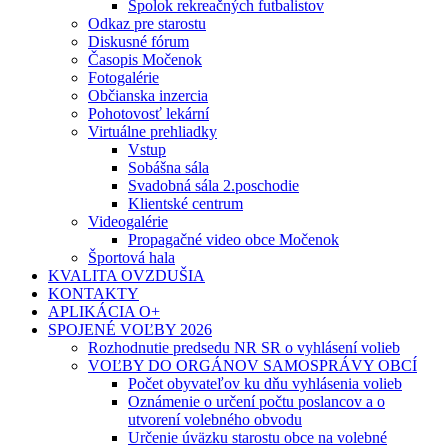
Spolok rekreačných futbalistov
Odkaz pre starostu
Diskusné fórum
Časopis Močenok
Fotogalérie
Občianska inzercia
Pohotovosť lekární
Virtuálne prehliadky
Vstup
Sobášna sála
Svadobná sála 2.poschodie
Klientské centrum
Videogalérie
Propagačné video obce Močenok
Športová hala
KVALITA OVZDUŠIA
KONTAKTY
APLIKÁCIA O+
SPOJENÉ VOĽBY 2026
Rozhodnutie predsedu NR SR o vyhlásení volieb
VOĽBY DO ORGÁNOV SAMOSPRÁVY OBCÍ
Počet obyvateľov ku dňu vyhlásenia volieb
Oznámenie o určení počtu poslancov a o
utvorení volebného obvodu
Určenie úväzku starostu obce na volebné