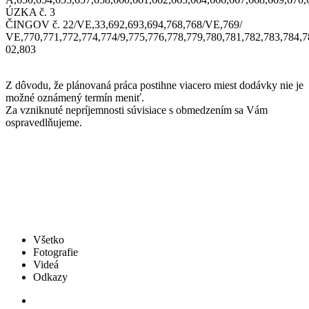
ÚZKA č. 3
ČINGOV č. 22/VE,33,692,693,694,768,768/VE,769/
VE,770,771,772,774,774/9,775,776,778,779,780,781,782,783,784,7
02,803
Z dôvodu, že plánovaná práca postihne viacero miest dodávky nie je
možné oznámený termín meniť.
Za vzniknuté nepríjemnosti súvisiace s obmedzením sa Vám
ospravedlňujeme.
Všetko
Fotografie
Videá
Odkazy