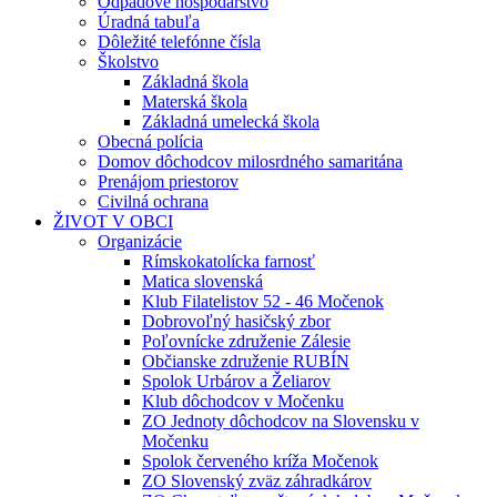
Odpadové hospodárstvo
Úradná tabuľa
Dôležité telefónne čísla
Školstvo
Základná škola
Materská škola
Základná umelecká škola
Obecná polícia
Domov dôchodcov milosrdného samaritána
Prenájom priestorov
Civilná ochrana
ŽIVOT V OBCI
Organizácie
Rímskokatolícka farnosť
Matica slovenská
Klub Filatelistov 52 - 46 Močenok
Dobrovoľný hasičský zbor
Poľovnícke združenie Zálesie
Občianske združenie RUBÍN
Spolok Urbárov a Želiarov
Klub dôchodcov v Močenku
ZO Jednoty dôchodcov na Slovensku v
Močenku
Spolok červeného kríža Močenok
ZO Slovenský zväz záhradkárov