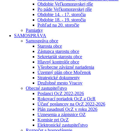
Obdobie Veľkomoravskej ríše
Po páde Veľkomoravskej ríše
Obdobie 14. - 17. storočia
Obdobie 18. - 19. storočia
Pohľad na 20. storočie
Pamiatky
SAMOSPRÁVA
Samospráva obce
Starosta obce
Zástupca starostu obce
Sekretariát starostu obce
Hlavný kontrolór obce
Všeobecne záväzné nariadenia
Územný plán obce Močenok
Strategické dokumenty
Družobné mesto Vracov
Obecné zastupiteľstvo
Poslanci OcZ 2022-2026
Rokovací poriadok OcZ a OcR
Účasť poslancov na OcZ 2022-2026
Plán zasadnutí OcZ v roku 2026
Uznesenia a zápisnice OZ
Komisie pri OcZ
Elektronické zastupiteľstvo
Rozpočet a hospodárenie