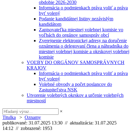
obdobie 2026-2030
Informácia o podmienkach práva voliť a práva
byť volený
Podanie kandidátnej listiny nezávislým
kandidátom
Zapisovateľka miestnej volebnej komisie vo
voľbách do orgánov samospráv obcí
Zverejnenie elektronickej adresy na doručenie
oznámenia o delegovaní člena a náhradníka do
miestnej volebnej komisie a okrskovej volebnej
komisie
VOĽBY DO ORGÁNOV SAMOSPRÁVNYCH
KRAJOV
Informácia o podmienkach práva voliť a práva
byť volený
Volebné obvody a počet poslancov do
Zastupiteľstva NSK
Utvorenie volebných okrskov a určenie volebných
miestností
×
Titulka
>
Oznamy
publikované: 31.07.2025 13:30 // aktualizácia: 31.07.2025
14:12 // zobrazené: 1953