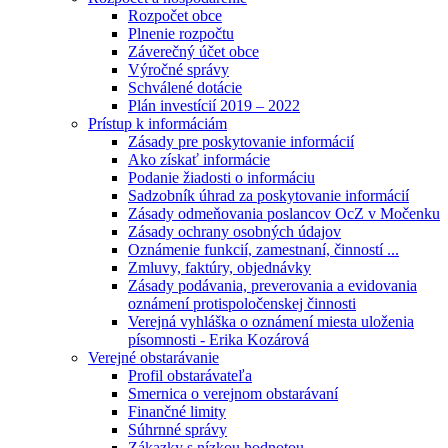
Rozpočet obce
Plnenie rozpočtu
Záverečný účet obce
Výročné správy
Schválené dotácie
Plán investícií 2019 – 2022
Prístup k informáciám
Zásady pre poskytovanie informácií
Ako získať informácie
Podanie žiadosti o informáciu
Sadzobník úhrad za poskytovanie informácií
Zásady odmeňovania poslancov OcZ v Močenku
Zásady ochrany osobných údajov
Oznámenie funkcií, zamestnaní, činností ...
Zmluvy, faktúry, objednávky
Zásady podávania, preverovania a evidovania
oznámení protispoločenskej činnosti
Verejná vyhláška o oznámení miesta uloženia
písomnosti - Erika Kozárová
Verejné obstarávanie
Profil obstarávateľa
Smernica o verejnom obstarávaní
Finančné limity
Súhrnné správy
Zákazky s nízkou hodnotou