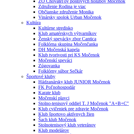
ZO Chovateľov poštových holubov Močenok
Združenie Rodina je viac
Občianske združenie Monika
Vinársky spolok Urban Močenok
Kultúra
Kultúrne stredisko
Klub amatérskych výtvarníkov
Ženský spevácky zbor Cantica
Folklórna skupina Močenčanka
DH Močenská kapela
Klub tvorivosti pri KS Močenok
Močenskí speváci
Zúgovanka
Folklórny súbor Sečkár
Športové kluby
Hádzanársky klub JUNIOR Močenok
FK Poľnohospodár
Karate klub
Močenskí plavci
Stolno-tenisový oddiel T. J Močenok "A+B+C"
Klub cvičeniek pre zdravie Močenok
Klub športovo aktívnych žien
Šach klub Močenok
Stolnotenisový klub veteránov
Klub modelárov