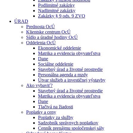
Podlimitné zakázky
Nadlimitné zakázky
Zakázky § 9 ods. 9 ZVO
ÚRAD
Prednosta OcÚ
Klientske centrum OcÚ
Sídlo a úradné hodiny OcÚ
Oddelenia OcÚ
Ekonomické oddelenie
Matrika a evidencia obyvateľstva
Dane
Sociálne oddelenie
Stavebný úrad a životné prostredie
Personálna agenda a mzdy
Útvar služieb a investičnej výstavby
Ako vybaviť?
Stavebný úrad a životné prostredie
Matrika a evidencia obyvateľstva
Dane
Tlačivá na žiadosti
Poplatky a ceny
Poplatky za služby
Sadzobník správnych poplatkov
Cenník prenájmu spoločenskej sály