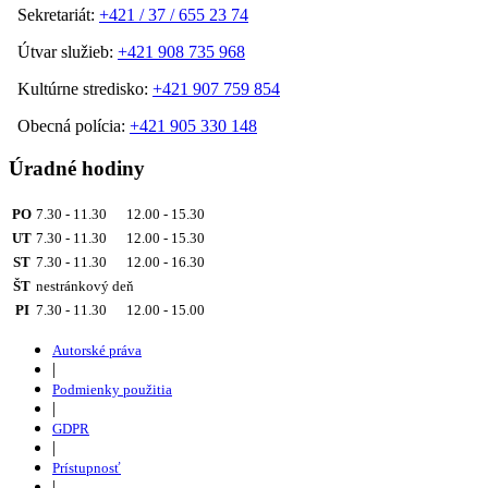
Sekretariát:
+421 / 37 / 655 23 74
Útvar služieb:
+421 908 735 968
Kultúrne stredisko:
+421 907 759 854
Obecná polícia:
+421 905 330 148
Úradné hodiny
PO
7.30 - 11.30 12.00 - 15.30
UT
7.30 - 11.30 12.00 - 15.30
ST
7.30 - 11.30 12.00 - 16.30
ŠT
nestránkový deň
PI
7.30 - 11.30 12.00 - 15.00
Autorské práva
|
Podmienky použitia
|
GDPR
|
Prístupnosť
|