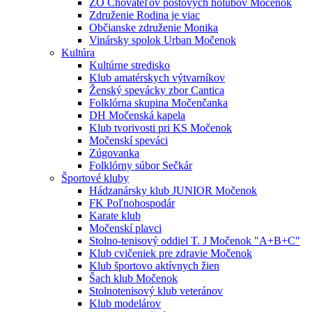
ZO Chovateľov poštových holubov Močenok
Združenie Rodina je viac
Občianske združenie Monika
Vinársky spolok Urban Močenok
Kultúra
Kultúrne stredisko
Klub amatérskych výtvarníkov
Ženský spevácky zbor Cantica
Folklórna skupina Močenčanka
DH Močenská kapela
Klub tvorivosti pri KS Močenok
Močenskí speváci
Zúgovanka
Folklórny súbor Sečkár
Športové kluby
Hádzanársky klub JUNIOR Močenok
FK Poľnohospodár
Karate klub
Močenskí plavci
Stolno-tenisový oddiel T. J Močenok "A+B+C"
Klub cvičeniek pre zdravie Močenok
Klub športovo aktívnych žien
Šach klub Močenok
Stolnotenisový klub veteránov
Klub modelárov