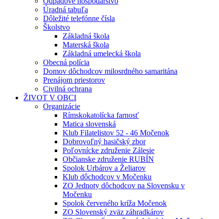
Odpadové hospodárstvo
Úradná tabuľa
Dôležité telefónne čísla
Školstvo
Základná škola
Materská škola
Základná umelecká škola
Obecná polícia
Domov dôchodcov milosrdného samaritána
Prenájom priestorov
Civilná ochrana
ŽIVOT V OBCI
Organizácie
Rímskokatolícka farnosť
Matica slovenská
Klub Filatelistov 52 - 46 Močenok
Dobrovoľný hasičský zbor
Poľovnícke združenie Zálesie
Občianske združenie RUBÍN
Spolok Urbárov a Želiarov
Klub dôchodcov v Močenku
ZO Jednoty dôchodcov na Slovensku v
Močenku
Spolok červeného kríža Močenok
ZO Slovenský zväz záhradkárov