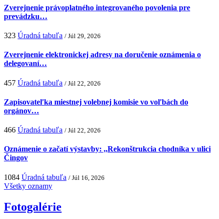
Zverejnenie právoplatného integrovaného povolenia pre
prevádzku…
323
Úradná tabuľa
/ Júl 29, 2026
Zverejnenie elektronickej adresy na doručenie oznámenia o
delegovaní…
457
Úradná tabuľa
/ Júl 22, 2026
Zapisovateľka miestnej volebnej komisie vo voľbách do
orgánov…
466
Úradná tabuľa
/ Júl 22, 2026
Oznámenie o začatí výstavby: ,,Rekonštrukcia chodníka v ulici
Čingov
1084
Úradná tabuľa
/ Júl 16, 2026
Všetky oznamy
Fotogalérie