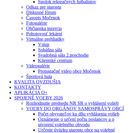
Spolok rekreačných futbalistov
Odkaz pre starostu
Diskusné fórum
Časopis Močenok
Fotogalérie
Občianska inzercia
Pohotovosť lekární
Virtuálne prehliadky
Vstup
Sobášna sála
Svadobná sála 2.poschodie
Klientské centrum
Videogalérie
Propagačné video obce Močenok
Športová hala
KVALITA OVZDUŠIA
KONTAKTY
APLIKÁCIA O+
SPOJENÉ VOĽBY 2026
Rozhodnutie predsedu NR SR o vyhlásení volieb
VOĽBY DO ORGÁNOV SAMOSPRÁVY OBCÍ
Počet obyvateľov ku dňu vyhlásenia volieb
Oznámenie o určení počtu poslancov a o
utvorení volebného obvodu
Určenie úväzku starostu obce na volebné