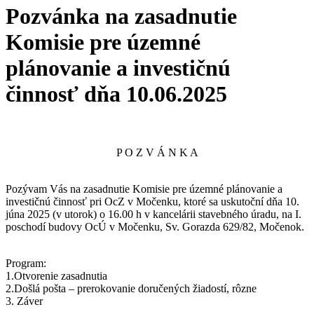
Pozvánka na zasadnutie
Komisie pre územné
plánovanie a investičnú
činnosť dňa 10.06.2025
P O Z V Á N K A
Pozývam Vás na zasadnutie Komisie pre územné plánovanie a
investičnú činnosť pri OcZ v Močenku, ktoré sa uskutoční dňa 10.
júna 2025 (v utorok) o 16.00 h v kancelárii stavebného úradu, na I.
poschodí budovy OcÚ v Močenku, Sv. Gorazda 629/82, Močenok.
Program:
1.Otvorenie zasadnutia
2.Došlá pošta – prerokovanie doručených žiadostí, rôzne
3. Záver