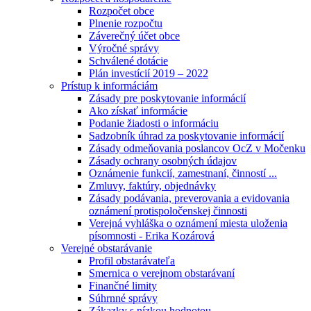
Rozpočet obce
Plnenie rozpočtu
Záverečný účet obce
Výročné správy
Schválené dotácie
Plán investícií 2019 – 2022
Prístup k informáciám
Zásady pre poskytovanie informácií
Ako získať informácie
Podanie žiadosti o informáciu
Sadzobník úhrad za poskytovanie informácií
Zásady odmeňovania poslancov OcZ v Močenku
Zásady ochrany osobných údajov
Oznámenie funkcií, zamestnaní, činností ...
Zmluvy, faktúry, objednávky
Zásady podávania, preverovania a evidovania
oznámení protispoločenskej činnosti
Verejná vyhláška o oznámení miesta uloženia
písomnosti - Erika Kozárová
Verejné obstarávanie
Profil obstarávateľa
Smernica o verejnom obstarávaní
Finančné limity
Súhrnné správy
Zákazky s nízkou hodnotou