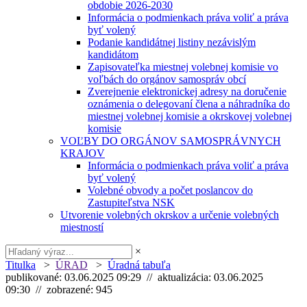
obdobie 2026-2030
Informácia o podmienkach práva voliť a práva
byť volený
Podanie kandidátnej listiny nezávislým
kandidátom
Zapisovateľka miestnej volebnej komisie vo
voľbách do orgánov samospráv obcí
Zverejnenie elektronickej adresy na doručenie
oznámenia o delegovaní člena a náhradníka do
miestnej volebnej komisie a okrskovej volebnej
komisie
VOĽBY DO ORGÁNOV SAMOSPRÁVNYCH
KRAJOV
Informácia o podmienkach práva voliť a práva
byť volený
Volebné obvody a počet poslancov do
Zastupiteľstva NSK
Utvorenie volebných okrskov a určenie volebných
miestností
×
Titulka
>
ÚRAD
>
Úradná tabuľa
publikované: 03.06.2025 09:29 // aktualizácia: 03.06.2025
09:30 // zobrazené: 945