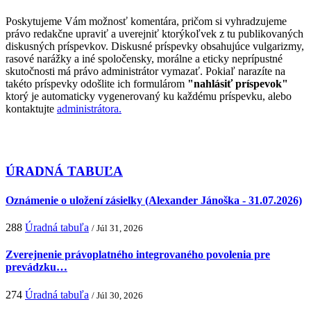
Poskytujeme Vám možnosť komentára, pričom si vyhradzujeme
právo redakčne upraviť a uverejniť ktorýkoľvek z tu publikovaných
diskusných príspevkov. Diskusné príspevky obsahujúce vulgarizmy,
rasové narážky a iné spoločensky, morálne a eticky neprípustné
skutočnosti má právo administrátor vymazať. Pokiaľ narazíte na
takéto príspevky odošlite ich formulárom
"nahlásiť príspevok"
ktorý je automaticky vygenerovaný ku každému príspevku, alebo
kontaktujte
administrátora.
ÚRADNÁ TABUĽA
Oznámenie o uložení zásielky (Alexander Jánoška - 31.07.2026)
288
Úradná tabuľa
/ Júl 31, 2026
Zverejnenie právoplatného integrovaného povolenia pre
prevádzku…
274
Úradná tabuľa
/ Júl 30, 2026