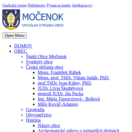
Grafická verzia
Prihlásenie
Pýtam sa úradu
Aplikácia o+
Open Menu
DOMOV
OBEC
Štatút Obce Močenok
Symboly obce
Čestní občania obce
Mons. František Rábek
Mons. prof. ThDr. Viliam Judák, PhD.
prof.ThDr. Ivan Kútny, PhD.
JUDr. Lívia Škultétyová
generál JUDr. Ján Packa
Ing. Mária Topercerová - Beňová
Mišo Kováč-Adamov
Geografia
Obyvateľstvo
História
Názov obce
Archeologické nálezy o najstarších dejinách