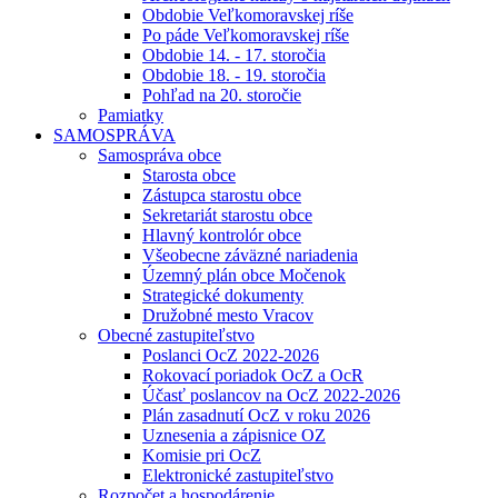
Obdobie Veľkomoravskej ríše
Po páde Veľkomoravskej ríše
Obdobie 14. - 17. storočia
Obdobie 18. - 19. storočia
Pohľad na 20. storočie
Pamiatky
SAMOSPRÁVA
Samospráva obce
Starosta obce
Zástupca starostu obce
Sekretariát starostu obce
Hlavný kontrolór obce
Všeobecne záväzné nariadenia
Územný plán obce Močenok
Strategické dokumenty
Družobné mesto Vracov
Obecné zastupiteľstvo
Poslanci OcZ 2022-2026
Rokovací poriadok OcZ a OcR
Účasť poslancov na OcZ 2022-2026
Plán zasadnutí OcZ v roku 2026
Uznesenia a zápisnice OZ
Komisie pri OcZ
Elektronické zastupiteľstvo
Rozpočet a hospodárenie