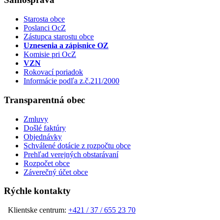
Starosta obce
Poslanci OcZ
Zástupca starostu obce
Uznesenia a zápisnice OZ
Komisie pri OcZ
VZN
Rokovací poriadok
Informácie podľa z.č.211/2000
Transparentná obec
Zmluvy
Došlé faktúry
Objednávky
Schválené dotácie z rozpočtu obce
Prehľad verejných obstarávaní
Rozpočet obce
Záverečný účet obce
Rýchle kontakty
Klientske centrum:
+421 / 37 / 655 23 70