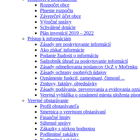
Rozpočet obce
Plnenie rozpočtu
Záverečný účet obce
Výročné správy
Schválené dotácie
Plán investícií 2019 – 2022
Prístup k informáciám
Zásady pre poskytovanie informácií
Ako získať informácie
Podanie žiadosti o informáciu
Sadzobník úhrad za poskytovanie informácií
Zásady odmeňovania poslancov OcZ v Močenku
Zásady ochrany osobných údajov
Oznámenie funkcií, zamestnaní, činností ...
Zmluvy, faktúry, objednávky
Zásady podávania, preverovania a evidovania ozná
Verejná vyhláška o oznámení miesta uloženia píso
Verejné obstarávanie
Profil obstarávateľa
Smernica o verejnom obstarávaní
Finančné limity
Súhrnné správy
Zákazky s nízkou hodnotou
Podlimitné zakázky
Nadlimitné zakázky