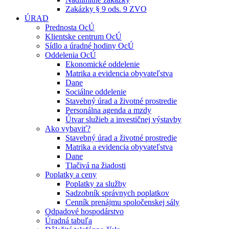
Zakázky § 9 ods. 9 ZVO
ÚRAD
Prednosta OcÚ
Klientske centrum OcÚ
Sídlo a úradné hodiny OcÚ
Oddelenia OcÚ
Ekonomické oddelenie
Matrika a evidencia obyvateľstva
Dane
Sociálne oddelenie
Stavebný úrad a životné prostredie
Personálna agenda a mzdy
Útvar služieb a investičnej výstavby
Ako vybaviť?
Stavebný úrad a životné prostredie
Matrika a evidencia obyvateľstva
Dane
Tlačivá na žiadosti
Poplatky a ceny
Poplatky za služby
Sadzobník správnych poplatkov
Cenník prenájmu spoločenskej sály
Odpadové hospodárstvo
Úradná tabuľa