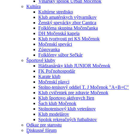
Vinársky spolok Urban Močenok
Kultúra
Kultúrne stredisko
Klub amatérskych výtvarníkov
Ženský spevácky zbor Cantica
Folklórna skupina Močenčanka
DH Močenská kapela
Klub tvorivosti pri KS Močenok
Močenskí speváci
Zúgovanka
Folklórny súbor Sečkár
Športové kluby
Hádzanársky klub JUNIOR Močenok
FK Poľnohospodár
Karate klub
Močenskí plavci
Stolno-tenisový oddiel T. J Močenok "A+B+C"
Klub cvičeniek pre zdravie Močenok
Klub športovo aktívnych žien
Šach klub Močenok
Stolnotenisový klub veteránov
Klub modelárov
Spolok rekreačných futbalistov
Odkaz pre starostu
Diskusné fórum