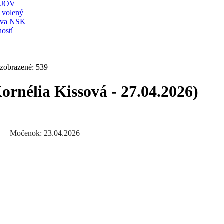
JOV
ť volený
stva NSK
ostí
 zobrazené: 539
ornélia Kissová - 27.04.2026)
23.04.2026