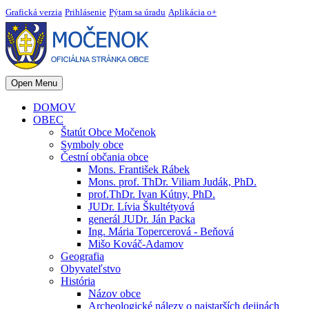
Grafická verzia
Prihlásenie
Pýtam sa úradu
Aplikácia o+
Open Menu
DOMOV
OBEC
Štatút Obce Močenok
Symboly obce
Čestní občania obce
Mons. František Rábek
Mons. prof. ThDr. Viliam Judák, PhD.
prof.ThDr. Ivan Kútny, PhD.
JUDr. Lívia Škultétyová
generál JUDr. Ján Packa
Ing. Mária Topercerová - Beňová
Mišo Kováč-Adamov
Geografia
Obyvateľstvo
História
Názov obce
Archeologické nálezy o najstarších dejinách