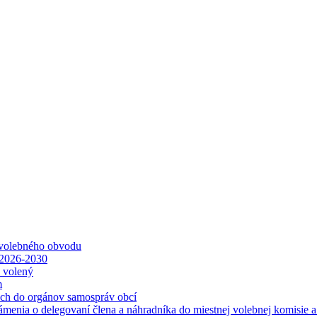
 volebného obvodu
 2026-2030
ť volený
m
ách do orgánov samospráv obcí
ámenia o delegovaní člena a náhradníka do miestnej volebnej komisie 