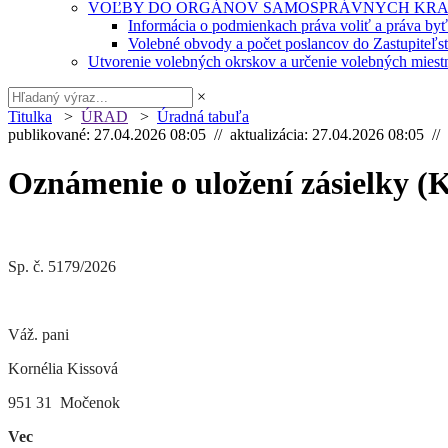
VOĽBY DO ORGÁNOV SAMOSPRÁVNYCH KRA
Informácia o podmienkach práva voliť a práva by
Volebné obvody a počet poslancov do Zastupiteľ
Utvorenie volebných okrskov a určenie volebných miestn
×
Titulka
>
ÚRAD
>
Úradná tabuľa
publikované: 27.04.2026 08:05 // aktualizácia: 27.04.2026 08:05 //
Oznámenie o uložení zásielky (K
Sp. č. 5179/2026 Močenok: 
Váž. pani
Kornélia Kissová
951 31 Močenok
Vec