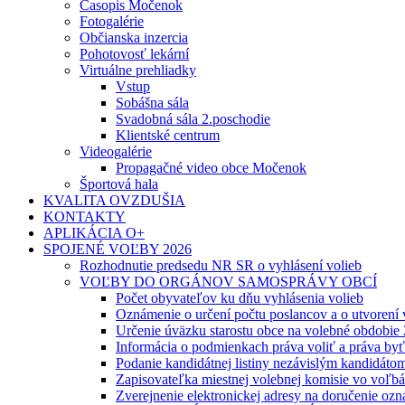
Časopis Močenok
Fotogalérie
Občianska inzercia
Pohotovosť lekární
Virtuálne prehliadky
Vstup
Sobášna sála
Svadobná sála 2.poschodie
Klientské centrum
Videogalérie
Propagačné video obce Močenok
Športová hala
KVALITA OVZDUŠIA
KONTAKTY
APLIKÁCIA O+
SPOJENÉ VOĽBY 2026
Rozhodnutie predsedu NR SR o vyhlásení volieb
VOĽBY DO ORGÁNOV SAMOSPRÁVY OBCÍ
Počet obyvateľov ku dňu vyhlásenia volieb
Oznámenie o určení počtu poslancov a o utvorení
Určenie úväzku starostu obce na volebné obdobie
Informácia o podmienkach práva voliť a práva by
Podanie kandidátnej listiny nezávislým kandidáto
Zapisovateľka miestnej volebnej komisie vo voľb
Zverejnenie elektronickej adresy na doručenie ozn