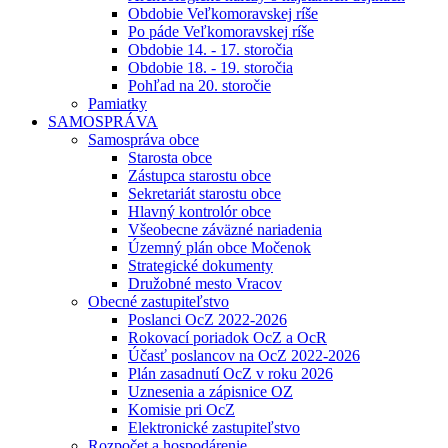
Obdobie Veľkomoravskej ríše
Po páde Veľkomoravskej ríše
Obdobie 14. - 17. storočia
Obdobie 18. - 19. storočia
Pohľad na 20. storočie
Pamiatky
SAMOSPRÁVA
Samospráva obce
Starosta obce
Zástupca starostu obce
Sekretariát starostu obce
Hlavný kontrolór obce
Všeobecne záväzné nariadenia
Územný plán obce Močenok
Strategické dokumenty
Družobné mesto Vracov
Obecné zastupiteľstvo
Poslanci OcZ 2022-2026
Rokovací poriadok OcZ a OcR
Účasť poslancov na OcZ 2022-2026
Plán zasadnutí OcZ v roku 2026
Uznesenia a zápisnice OZ
Komisie pri OcZ
Elektronické zastupiteľstvo
Rozpočet a hospodárenie