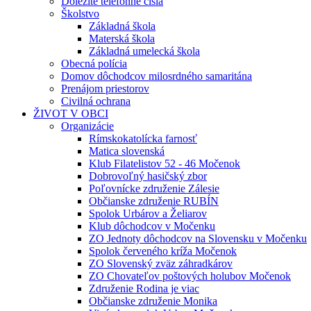
Dôležité telefónne čísla
Školstvo
Základná škola
Materská škola
Základná umelecká škola
Obecná polícia
Domov dôchodcov milosrdného samaritána
Prenájom priestorov
Civilná ochrana
ŽIVOT V OBCI
Organizácie
Rímskokatolícka farnosť
Matica slovenská
Klub Filatelistov 52 - 46 Močenok
Dobrovoľný hasičský zbor
Poľovnícke združenie Zálesie
Občianske združenie RUBÍN
Spolok Urbárov a Želiarov
Klub dôchodcov v Močenku
ZO Jednoty dôchodcov na Slovensku v Močenku
Spolok červeného kríža Močenok
ZO Slovenský zväz záhradkárov
ZO Chovateľov poštových holubov Močenok
Združenie Rodina je viac
Občianske združenie Monika