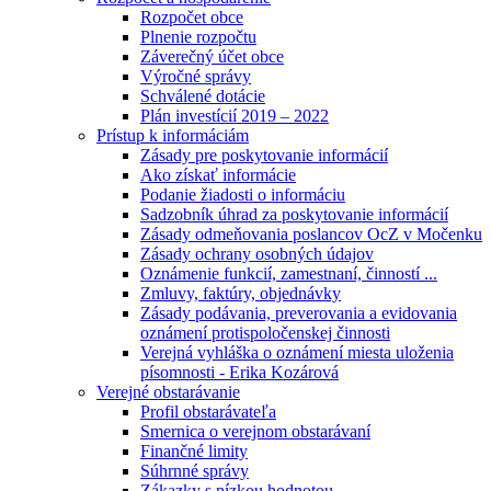
Rozpočet obce
Plnenie rozpočtu
Záverečný účet obce
Výročné správy
Schválené dotácie
Plán investícií 2019 – 2022
Prístup k informáciám
Zásady pre poskytovanie informácií
Ako získať informácie
Podanie žiadosti o informáciu
Sadzobník úhrad za poskytovanie informácií
Zásady odmeňovania poslancov OcZ v Močenku
Zásady ochrany osobných údajov
Oznámenie funkcií, zamestnaní, činností ...
Zmluvy, faktúry, objednávky
Zásady podávania, preverovania a evidovania
oznámení protispoločenskej činnosti
Verejná vyhláška o oznámení miesta uloženia
písomnosti - Erika Kozárová
Verejné obstarávanie
Profil obstarávateľa
Smernica o verejnom obstarávaní
Finančné limity
Súhrnné správy
Zákazky s nízkou hodnotou