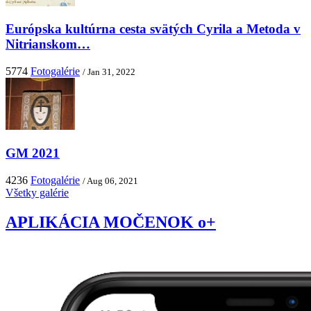
Európska kultúrna cesta svätých Cyrila a Metoda v
Nitrianskom…
5774
Fotogalérie
/ Jan 31, 2022
GM 2021
4236
Fotogalérie
/ Aug 06, 2021
Všetky galérie
APLIKÁCIA MOČENOK o+