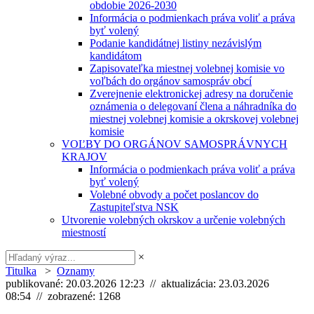
obdobie 2026-2030
Informácia o podmienkach práva voliť a práva
byť volený
Podanie kandidátnej listiny nezávislým
kandidátom
Zapisovateľka miestnej volebnej komisie vo
voľbách do orgánov samospráv obcí
Zverejnenie elektronickej adresy na doručenie
oznámenia o delegovaní člena a náhradníka do
miestnej volebnej komisie a okrskovej volebnej
komisie
VOĽBY DO ORGÁNOV SAMOSPRÁVNYCH
KRAJOV
Informácia o podmienkach práva voliť a práva
byť volený
Volebné obvody a počet poslancov do
Zastupiteľstva NSK
Utvorenie volebných okrskov a určenie volebných
miestností
×
Titulka
>
Oznamy
publikované: 20.03.2026 12:23 // aktualizácia: 23.03.2026
08:54 // zobrazené: 1268