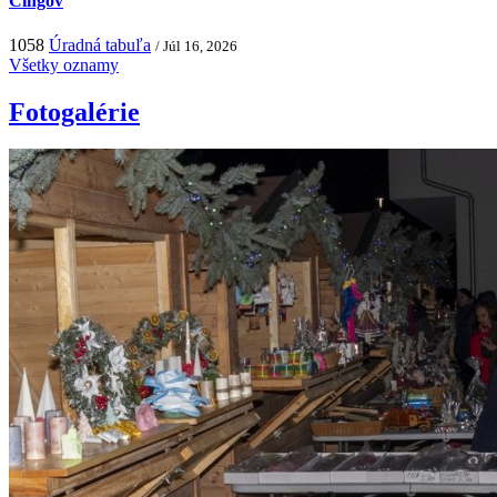
Čingov
1058
Úradná tabuľa
/ Júl 16, 2026
Všetky oznamy
Fotogalérie