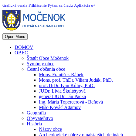
Grafická verzia
Prihlásenie
Pýtam sa úradu
Aplikácia o+
Open Menu
DOMOV
OBEC
Štatút Obce Močenok
Symboly obce
Čestní občania obce
Mons. František Rábek
Mons. prof. ThDr. Viliam Judák, PhD.
prof.ThDr. Ivan Kútny, PhD.
JUDr. Lívia Škultétyová
generál JUDr. Ján Packa
Ing. Mária Topercerová - Beňová
Mišo Kováč-Adamov
Geografia
Obyvateľstvo
História
Názov obce
Archeologické nálezy o najstarších dejinách