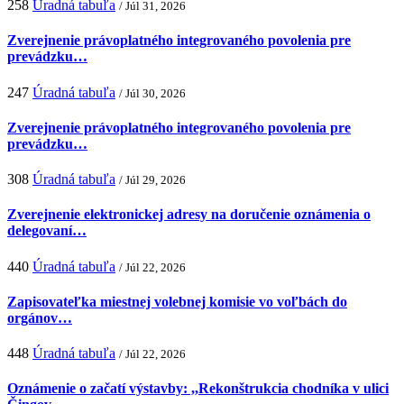
258
Úradná tabuľa
/ Júl 31, 2026
Zverejnenie právoplatného integrovaného povolenia pre
prevádzku…
247
Úradná tabuľa
/ Júl 30, 2026
Zverejnenie právoplatného integrovaného povolenia pre
prevádzku…
308
Úradná tabuľa
/ Júl 29, 2026
Zverejnenie elektronickej adresy na doručenie oznámenia o
delegovaní…
440
Úradná tabuľa
/ Júl 22, 2026
Zapisovateľka miestnej volebnej komisie vo voľbách do
orgánov…
448
Úradná tabuľa
/ Júl 22, 2026
Oznámenie o začatí výstavby: ,,Rekonštrukcia chodníka v ulici