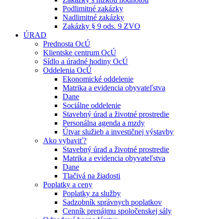
Podlimitné zakázky
Nadlimitné zakázky
Zakázky § 9 ods. 9 ZVO
ÚRAD
Prednosta OcÚ
Klientske centrum OcÚ
Sídlo a úradné hodiny OcÚ
Oddelenia OcÚ
Ekonomické oddelenie
Matrika a evidencia obyvateľstva
Dane
Sociálne oddelenie
Stavebný úrad a životné prostredie
Personálna agenda a mzdy
Útvar služieb a investičnej výstavby
Ako vybaviť?
Stavebný úrad a životné prostredie
Matrika a evidencia obyvateľstva
Dane
Tlačivá na žiadosti
Poplatky a ceny
Poplatky za služby
Sadzobník správnych poplatkov
Cenník prenájmu spoločenskej sály