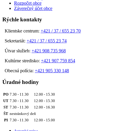
Rozpočet obce
Záverečný účet obce
Rýchle kontakty
Klientske centrum:
+421 / 37 / 655 23 70
Sekretariát:
+421 / 37 / 655 23 74
Útvar služieb:
+421 908 735 968
Kultúrne stredisko:
+421 907 759 854
Obecná polícia:
+421 905 330 148
Úradné hodiny
PO
7.30 - 11.30 12.00 - 15.30
UT
7.30 - 11.30 12.00 - 15.30
ST
7.30 - 11.30 12.00 - 16.30
ŠT
nestránkový deň
PI
7.30 - 11.30 12.00 - 15.00
Autorské práva