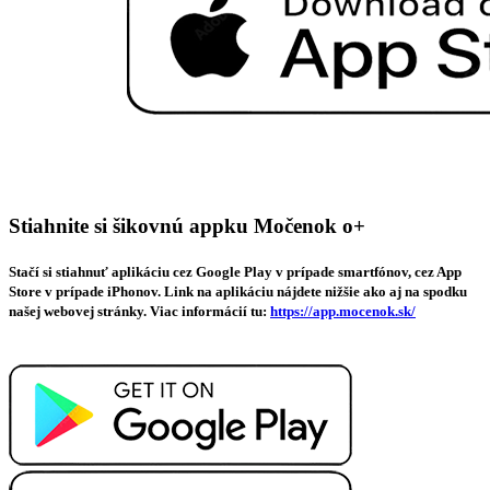
Stiahnite si šikovnú appku Močenok o+
Stačí si stiahnuť aplikáciu cez Google Play v prípade smartfónov, cez App
Store v prípade iPhonov. Link na aplikáciu nájdete nižšie ako aj na spodku
našej webovej stránky. Viac informácií tu:
https://app.mocenok.sk/