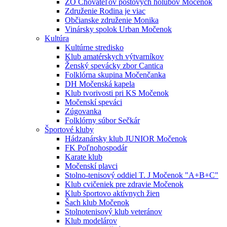
ZO Chovateľov poštových holubov Močenok
Združenie Rodina je viac
Občianske združenie Monika
Vinársky spolok Urban Močenok
Kultúra
Kultúrne stredisko
Klub amatérskych výtvarníkov
Ženský spevácky zbor Cantica
Folklórna skupina Močenčanka
DH Močenská kapela
Klub tvorivosti pri KS Močenok
Močenskí speváci
Zúgovanka
Folklórny súbor Sečkár
Športové kluby
Hádzanársky klub JUNIOR Močenok
FK Poľnohospodár
Karate klub
Močenskí plavci
Stolno-tenisový oddiel T. J Močenok "A+B+C"
Klub cvičeniek pre zdravie Močenok
Klub športovo aktívnych žien
Šach klub Močenok
Stolnotenisový klub veteránov
Klub modelárov