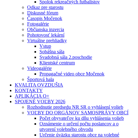
Spolok rekreačných futbalistov
Odkaz pre starostu
Diskusné fórum
Časopis Močenok
Fotogalérie
Občianska inzercia
Pohotovosť lekární
Virtuálne prehliadky
Vstup
Sobášna sála
Svadobná sála 2.poschodie
Klientské centrum
Videogalérie
Propagačné video obce Močenok
Športová hala
KVALITA OVZDUŠIA
KONTAKTY
APLIKÁCIA O+
SPOJENÉ VOĽBY 2026
Rozhodnutie predsedu NR SR o vyhlásení volieb
VOĽBY DO ORGÁNOV SAMOSPRÁVY OBCÍ
Počet obyvateľov ku dňu vyhlásenia volieb
Oznámenie o určení počtu poslancov a o
utvorení volebného obvodu
Určenie úväzku starostu obce na volebné