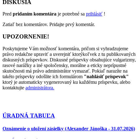
DISKUSIA
Pred
pridaním komentára
je potrebné sa
prihlásiť
!
Zatiaľ bez komentárov. Pridajte prvý komentár.
UPOZORNENIE!
Poskytujeme Vám možnosť komentára, pričom si vyhradzujeme
právo redakčne upraviť a uverejniť ktorýkoľvek z tu publikovaných
diskusných príspevkov. Diskusné príspevky obsahujúce vulgarizmy,
rasové narážky a iné spoločensky, morálne a eticky neprípustné
skutočnosti má právo administrátor vymazať. Pokiaľ narazíte na
takéto príspevky odošlite ich formulárom
"nahlásiť príspevok"
ktorý je automaticky vygenerovaný ku každému príspevku, alebo
kontaktujte
administrátora.
ÚRADNÁ TABUĽA
Oznámenie o uložení zásielky (Alexander Jánoška - 31.07.2026)