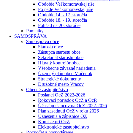
Obdobie Veľkomoravskej ríše
Po páde Veľkomoravskej ríše
Obdobie 14. - 17. storočia
Obdobie 18. - 19. storočia
Pohľad na 20. storočie
Pamiatky
SAMOSPRÁVA
Samospráva obce
Starosta obce
Zástupca starostu obce
Sekretariát starostu obce
Hlavný kontrolór obce
Všeobecne záväzné nariadenia
Územný plán obce Močenok
Strategické dokumenty
Družobné mesto Vracov
Obecné zastupiteľstvo
Poslanci OcZ 2022-2026
Rokovací poriadok OcZ a OcR
Účasť poslancov na OcZ 2022-2026
Plán zasadnutí OcZ v roku 2026
Uznesenia a zápisnice OZ
Komisie pri OcZ
Elektronické zastupiteľstvo
Rozpočet a hospodárenie