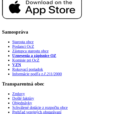
Samospráva
Starosta obce
Poslanci OcZ
Zástupca starostu obce
Uznesenia a zápisnice OZ
Komisie pri OcZ
VZN
Rokovací poriadok
Informácie podľa z.č.211/2000
Transparentná obec
Zmluvy
Došlé faktúry
Objednávky
Schválené dotácie z rozpočtu obce
Prehľad verejných obstarávaní