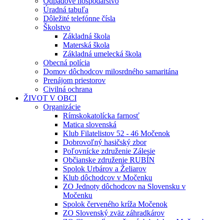
Odpadové hospodárstvo
Úradná tabuľa
Dôležité telefónne čísla
Školstvo
Základná škola
Materská škola
Základná umelecká škola
Obecná polícia
Domov dôchodcov milosrdného samaritána
Prenájom priestorov
Civilná ochrana
ŽIVOT V OBCI
Organizácie
Rímskokatolícka farnosť
Matica slovenská
Klub Filatelistov 52 - 46 Močenok
Dobrovoľný hasičský zbor
Poľovnícke združenie Zálesie
Občianske združenie RUBÍN
Spolok Urbárov a Želiarov
Klub dôchodcov v Močenku
ZO Jednoty dôchodcov na Slovensku v
Močenku
Spolok červeného kríža Močenok
ZO Slovenský zväz záhradkárov