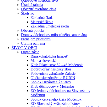
Odpadové hospodárstvo
Úradná tabuľa
Dôležité telefónne čísla
Školstvo
Základná škola
Materská škola
Základná umelecká škola
Obecná polícia
Domov dôchodcov milosrdného samaritána
Prenájom priestorov
Civilná ochrana
ŽIVOT V OBCI
Organizácie
Rímskokatolícka farnosť
Matica slovenská
Klub Filatelistov 52 - 46 Močenok
Dobrovoľný hasičský zbor
Poľovnícke združenie Zálesie
Občianske združenie RUBÍN
Spolok Urbárov a Želiarov
Klub dôchodcov v Močenku
ZO Jednoty dôchodcov na Slovensku v
Močenku
Spolok červeného kríža Močenok
ZO Slovenský zväz záhradkárov