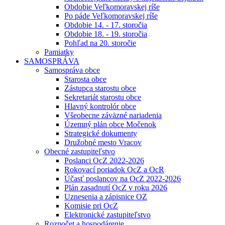
Obdobie Veľkomoravskej ríše
Po páde Veľkomoravskej ríše
Obdobie 14. - 17. storočia
Obdobie 18. - 19. storočia
Pohľad na 20. storočie
Pamiatky
SAMOSPRÁVA
Samospráva obce
Starosta obce
Zástupca starostu obce
Sekretariát starostu obce
Hlavný kontrolór obce
Všeobecne záväzné nariadenia
Územný plán obce Močenok
Strategické dokumenty
Družobné mesto Vracov
Obecné zastupiteľstvo
Poslanci OcZ 2022-2026
Rokovací poriadok OcZ a OcR
Účasť poslancov na OcZ 2022-2026
Plán zasadnutí OcZ v roku 2026
Uznesenia a zápisnice OZ
Komisie pri OcZ
Elektronické zastupiteľstvo
Rozpočet a hospodárenie