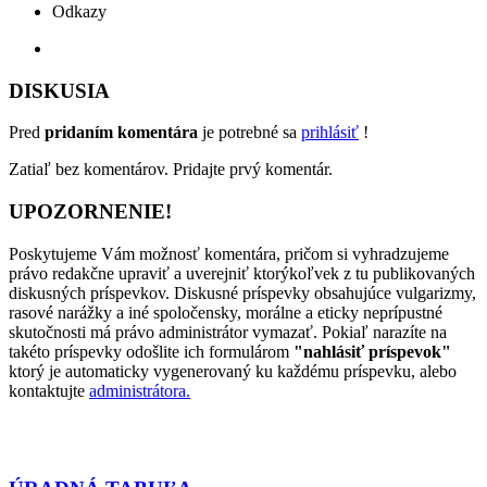
Odkazy
DISKUSIA
Pred
pridaním komentára
je potrebné sa
prihlásiť
!
Zatiaľ bez komentárov. Pridajte prvý komentár.
UPOZORNENIE!
Poskytujeme Vám možnosť komentára, pričom si vyhradzujeme
právo redakčne upraviť a uverejniť ktorýkoľvek z tu publikovaných
diskusných príspevkov. Diskusné príspevky obsahujúce vulgarizmy,
rasové narážky a iné spoločensky, morálne a eticky neprípustné
skutočnosti má právo administrátor vymazať. Pokiaľ narazíte na
takéto príspevky odošlite ich formulárom
"nahlásiť príspevok"
ktorý je automaticky vygenerovaný ku každému príspevku, alebo
kontaktujte
administrátora.