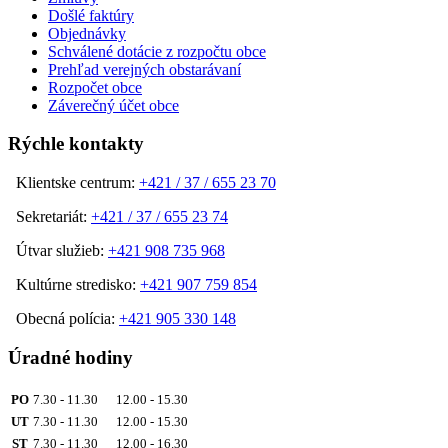
Došlé faktúry
Objednávky
Schválené dotácie z rozpočtu obce
Prehľad verejných obstarávaní
Rozpočet obce
Záverečný účet obce
Rýchle kontakty
Klientske centrum:
+421 / 37 / 655 23 70
Sekretariát:
+421 / 37 / 655 23 74
Útvar služieb:
+421 908 735 968
Kultúrne stredisko:
+421 907 759 854
Obecná polícia:
+421 905 330 148
Úradné hodiny
PO
7.30 - 11.30 12.00 - 15.30
UT
7.30 - 11.30 12.00 - 15.30
ST
7.30 - 11.30 12.00 - 16.30