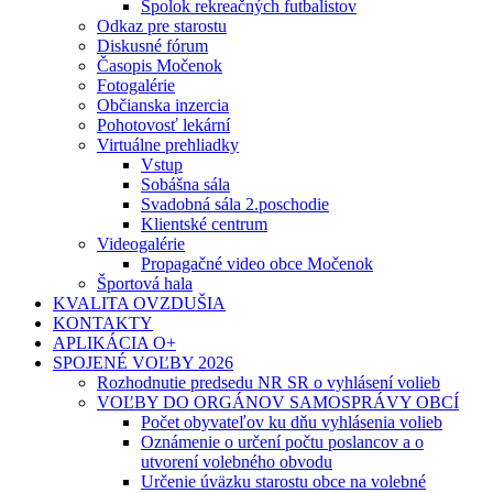
Spolok rekreačných futbalistov
Odkaz pre starostu
Diskusné fórum
Časopis Močenok
Fotogalérie
Občianska inzercia
Pohotovosť lekární
Virtuálne prehliadky
Vstup
Sobášna sála
Svadobná sála 2.poschodie
Klientské centrum
Videogalérie
Propagačné video obce Močenok
Športová hala
KVALITA OVZDUŠIA
KONTAKTY
APLIKÁCIA O+
SPOJENÉ VOĽBY 2026
Rozhodnutie predsedu NR SR o vyhlásení volieb
VOĽBY DO ORGÁNOV SAMOSPRÁVY OBCÍ
Počet obyvateľov ku dňu vyhlásenia volieb
Oznámenie o určení počtu poslancov a o
utvorení volebného obvodu
Určenie úväzku starostu obce na volebné