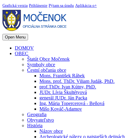
Grafická verzia
Prihlásenie
Pýtam sa úradu
Aplikácia o+
Open Menu
DOMOV
OBEC
Štatút Obce Močenok
Symboly obce
Čestní občania obce
Mons. František Rábek
Mons. prof. ThDr. Viliam Judák, PhD.
prof.ThDr. Ivan Kútny, PhD.
JUDr. Lívia Škultétyová
generál JUDr. Ján Packa
Ing. Mária Topercerová - Beňová
Mišo Kováč-Adamov
Geografia
Obyvateľstvo
História
Názov obce
Archeologické nálezy o najstarších dejinách