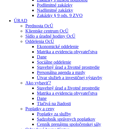
Podlimitné zakázky
Nadlimitné zakázky
Zakázky § 9 ods. 9 ZVO
ÚRAD
Prednosta OcÚ
Klientske centrum OcÚ
Sídlo a úradné hodiny OcÚ
Oddelenia OcÚ
Ekonomické oddelenie
Matrika a evidencia obyvateľstva
Dane
Sociálne oddelenie
Stavebný úrad a životné prostredie
Personálna agenda a mzdy
Útvar služieb a investičnej výstavby
Ako vybaviť?
Stavebný úrad a životné prostredie
Matrika a evidencia obyvateľstva
Dane
Tlačivá na žiadosti
Poplatky a ceny
Poplatky za služby
Sadzobník správnych poplatkov
Cenník prenájmu spoločenskej sály