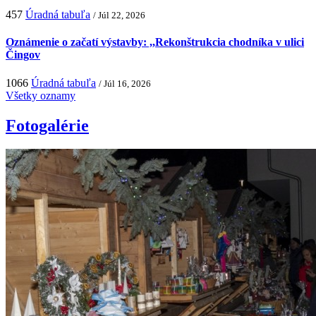
457
Úradná tabuľa
/ Júl 22, 2026
Oznámenie o začatí výstavby: ,,Rekonštrukcia chodníka v ulici
Čingov
1066
Úradná tabuľa
/ Júl 16, 2026
Všetky oznamy
Fotogalérie