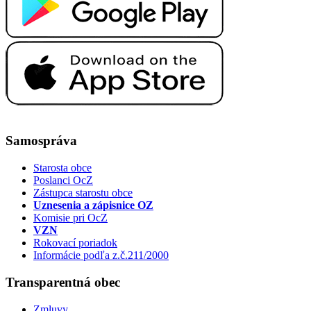
Samospráva
Starosta obce
Poslanci OcZ
Zástupca starostu obce
Uznesenia a zápisnice OZ
Komisie pri OcZ
VZN
Rokovací poriadok
Informácie podľa z.č.211/2000
Transparentná obec
Zmluvy