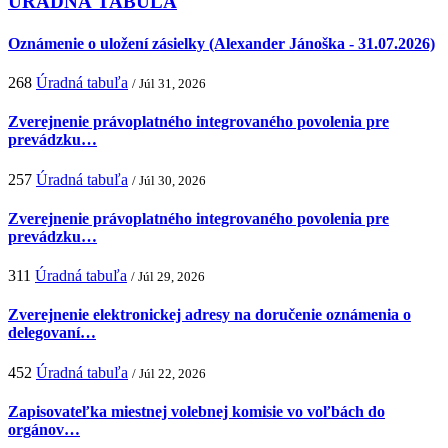
ÚRADNÁ TABUĽA
Oznámenie o uložení zásielky (Alexander Jánoška - 31.07.2026)
268
Úradná tabuľa
/ Júl 31, 2026
Zverejnenie právoplatného integrovaného povolenia pre
prevádzku…
257
Úradná tabuľa
/ Júl 30, 2026
Zverejnenie právoplatného integrovaného povolenia pre
prevádzku…
311
Úradná tabuľa
/ Júl 29, 2026
Zverejnenie elektronickej adresy na doručenie oznámenia o
delegovaní…
452
Úradná tabuľa
/ Júl 22, 2026
Zapisovateľka miestnej volebnej komisie vo voľbách do
orgánov…