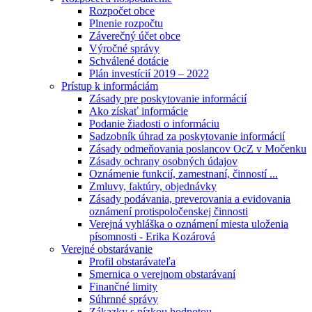
Rozpočet obce
Plnenie rozpočtu
Záverečný účet obce
Výročné správy
Schválené dotácie
Plán investícií 2019 – 2022
Prístup k informáciám
Zásady pre poskytovanie informácií
Ako získať informácie
Podanie žiadosti o informáciu
Sadzobník úhrad za poskytovanie informácií
Zásady odmeňovania poslancov OcZ v Močenku
Zásady ochrany osobných údajov
Oznámenie funkcií, zamestnaní, činností ...
Zmluvy, faktúry, objednávky
Zásady podávania, preverovania a evidovania
oznámení protispoločenskej činnosti
Verejná vyhláška o oznámení miesta uloženia
písomnosti - Erika Kozárová
Verejné obstarávanie
Profil obstarávateľa
Smernica o verejnom obstarávaní
Finančné limity
Súhrnné správy
Zákazky s nízkou hodnotou