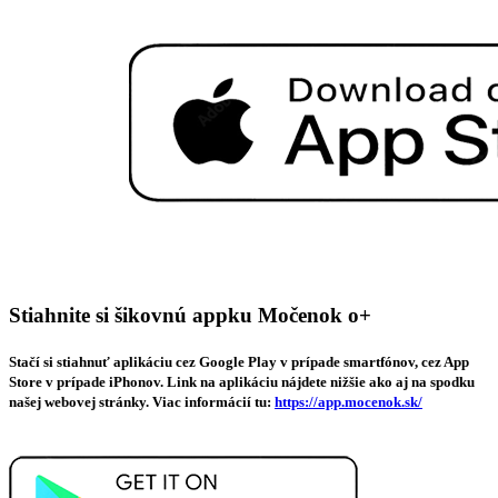
Stiahnite si šikovnú appku Močenok o+
Stačí si stiahnuť aplikáciu cez Google Play v prípade smartfónov, cez App
Store v prípade iPhonov. Link na aplikáciu nájdete nižšie ako aj na spodku
našej webovej stránky. Viac informácií tu:
https://app.mocenok.sk/