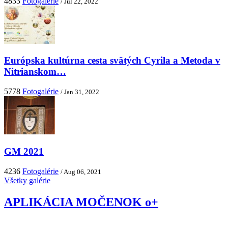
4833
Fotogalérie
/ Júl 22, 2022
Európska kultúrna cesta svätých Cyrila a Metoda v
Nitrianskom…
5778
Fotogalérie
/ Jan 31, 2022
GM 2021
4236
Fotogalérie
/ Aug 06, 2021
Všetky galérie
APLIKÁCIA MOČENOK o+