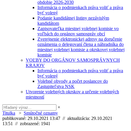
obdobie 2026-2030
Informácia o podmienkach práva voliť a práva
byť volený
Podanie kandidátnej listiny nezávislým
kandidátom
Zapisovateľka miestnej volebnej komisie vo
voľbách do orgánov samospráv obcí
Zverejnenie elektronickej adresy na doručenie
oznámenia o delegovaní člena a náhradníka do
miestnej volebnej komisie a okrskovej volebnej
komisie
VOĽBY DO ORGÁNOV SAMOSPRÁVNYCH
KRAJOV
Informácia o podmienkach práva voliť a práva
byť volený
Volebné obvody a počet poslancov do
Zastupiteľstva NSK
Utvorenie volebných okrskov a určenie volebných
miestností
×
Titulka
>
Smútočné oznamy
publikované: 29.10.2021 13:47 // aktualizácia: 29.10.2021
13:51 // zobrazené: 1941