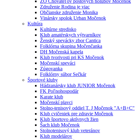
ZO Chovateľov poštových holubov Močenok
Združenie Rodina je viac
Občianske združenie Monika
Vinársky spolok Urban Močenok
Kultúra
Kultúrne stredisko
Klub amatérskych výtvarníkov
Ženský spevácky zbor Cantica
Folklórna skupina Močenčanka
DH Močenská kapela
Klub tvorivosti pri KS Močenok
Močenskí speváci
Zúgovanka
Folklórny súbor Sečkár
Športové kluby
Hádzanársky klub JUNIOR Močenok
FK Poľnohospodár
Karate klub
Močenskí plavci
Stolno-tenisový oddiel T. J Močenok "A+B+C"
Klub cvičeniek pre zdravie Močenok
Klub športovo aktívnych žien
Šach klub Močenok
Stolnotenisový klub veteránov
Klub modelárov