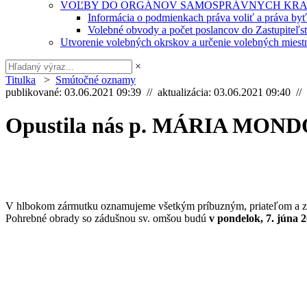
VOĽBY DO ORGÁNOV SAMOSPRÁVNYCH KRA
Informácia o podmienkach práva voliť a práva by
Volebné obvody a počet poslancov do Zastupiteľ
Utvorenie volebných okrskov a určenie volebných miestn
×
Titulka
>
Smútočné oznamy
publikované: 03.06.2021 09:39 // aktualizácia: 03.06.2021 09:40 //
Opustila nás p. MÁRIA MOND
V hlbokom zármutku oznamujeme všetkým príbuzným, priateľom a 
Pohrebné obrady so zádušnou sv. omšou budú
v pondelok, 7. júna 2