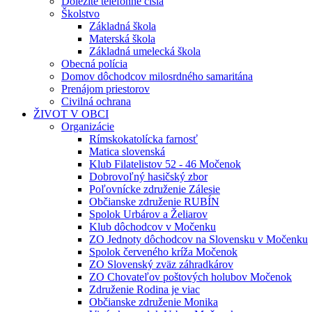
Dôležité telefónne čísla
Školstvo
Základná škola
Materská škola
Základná umelecká škola
Obecná polícia
Domov dôchodcov milosrdného samaritána
Prenájom priestorov
Civilná ochrana
ŽIVOT V OBCI
Organizácie
Rímskokatolícka farnosť
Matica slovenská
Klub Filatelistov 52 - 46 Močenok
Dobrovoľný hasičský zbor
Poľovnícke združenie Zálesie
Občianske združenie RUBÍN
Spolok Urbárov a Želiarov
Klub dôchodcov v Močenku
ZO Jednoty dôchodcov na Slovensku v Močenku
Spolok červeného kríža Močenok
ZO Slovenský zväz záhradkárov
ZO Chovateľov poštových holubov Močenok
Združenie Rodina je viac
Občianske združenie Monika