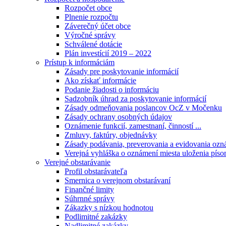
Rozpočet obce
Plnenie rozpočtu
Záverečný účet obce
Výročné správy
Schválené dotácie
Plán investícií 2019 – 2022
Prístup k informáciám
Zásady pre poskytovanie informácií
Ako získať informácie
Podanie žiadosti o informáciu
Sadzobník úhrad za poskytovanie informácií
Zásady odmeňovania poslancov OcZ v Močenku
Zásady ochrany osobných údajov
Oznámenie funkcií, zamestnaní, činností ...
Zmluvy, faktúry, objednávky
Zásady podávania, preverovania a evidovania ozná
Verejná vyhláška o oznámení miesta uloženia píso
Verejné obstarávanie
Profil obstarávateľa
Smernica o verejnom obstarávaní
Finančné limity
Súhrnné správy
Zákazky s nízkou hodnotou
Podlimitné zakázky
Nadlimitné zakázky