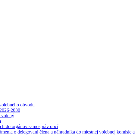
 volebného obvodu
 2026-2030
ť volený
m
ách do orgánov samospráv obcí
ámenia o delegovaní člena a náhradníka do miestnej volebnej komisie 