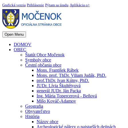
Grafická verzia
Prihlásenie
Pýtam sa úradu
Aplikácia o+
Open Menu
DOMOV
OBEC
Štatút Obce Močenok
Symboly obce
Čestní občania obce
Mons. František Rábek
Mons. prof. ThDr. Viliam Judák, PhD.
prof.ThDr. Ivan Kútny, PhD.
JUDr. Lívia Škultétyová
generál JUDr. Ján Packa
Ing. Mária Topercerová - Beňová
Mišo Kováč-Adamov
Geografia
Obyvateľstvo
História
Názov obce
Archeologické nálezy o najstarších dejinách