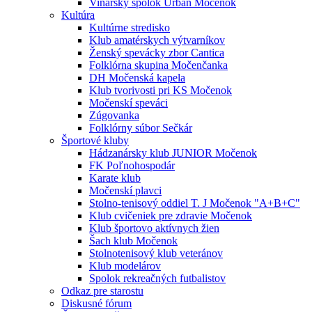
Vinársky spolok Urban Močenok
Kultúra
Kultúrne stredisko
Klub amatérskych výtvarníkov
Ženský spevácky zbor Cantica
Folklórna skupina Močenčanka
DH Močenská kapela
Klub tvorivosti pri KS Močenok
Močenskí speváci
Zúgovanka
Folklórny súbor Sečkár
Športové kluby
Hádzanársky klub JUNIOR Močenok
FK Poľnohospodár
Karate klub
Močenskí plavci
Stolno-tenisový oddiel T. J Močenok "A+B+C"
Klub cvičeniek pre zdravie Močenok
Klub športovo aktívnych žien
Šach klub Močenok
Stolnotenisový klub veteránov
Klub modelárov
Spolok rekreačných futbalistov
Odkaz pre starostu
Diskusné fórum