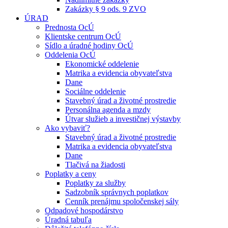
Zakázky § 9 ods. 9 ZVO
ÚRAD
Prednosta OcÚ
Klientske centrum OcÚ
Sídlo a úradné hodiny OcÚ
Oddelenia OcÚ
Ekonomické oddelenie
Matrika a evidencia obyvateľstva
Dane
Sociálne oddelenie
Stavebný úrad a životné prostredie
Personálna agenda a mzdy
Útvar služieb a investičnej výstavby
Ako vybaviť?
Stavebný úrad a životné prostredie
Matrika a evidencia obyvateľstva
Dane
Tlačivá na žiadosti
Poplatky a ceny
Poplatky za služby
Sadzobník správnych poplatkov
Cenník prenájmu spoločenskej sály
Odpadové hospodárstvo
Úradná tabuľa