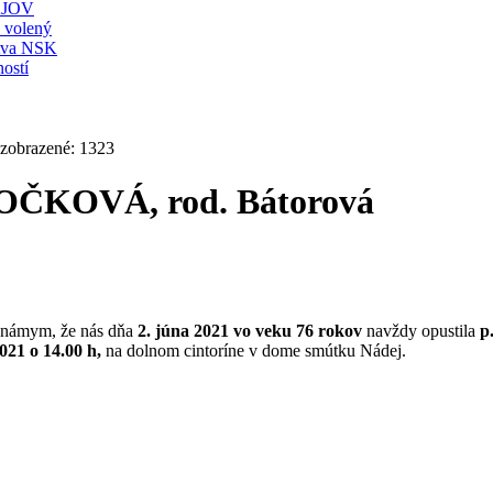
JOV
ť volený
stva NSK
ostí
 zobrazené: 1323
OČKOVÁ, rod. Bátorová
známym, že nás dňa
2. júna 2021 vo veku 76 rokov
navždy opustila
p
021 o 14.00 h,
na dolnom cintoríne v dome smútku Nádej.