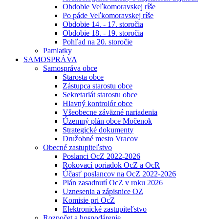
Obdobie Veľkomoravskej ríše
Po páde Veľkomoravskej ríše
Obdobie 14. - 17. storočia
Obdobie 18. - 19. storočia
Pohľad na 20. storočie
Pamiatky
SAMOSPRÁVA
Samospráva obce
Starosta obce
Zástupca starostu obce
Sekretariát starostu obce
Hlavný kontrolór obce
Všeobecne záväzné nariadenia
Územný plán obce Močenok
Strategické dokumenty
Družobné mesto Vracov
Obecné zastupiteľstvo
Poslanci OcZ 2022-2026
Rokovací poriadok OcZ a OcR
Účasť poslancov na OcZ 2022-2026
Plán zasadnutí OcZ v roku 2026
Uznesenia a zápisnice OZ
Komisie pri OcZ
Elektronické zastupiteľstvo
Rozpočet a hospodárenie