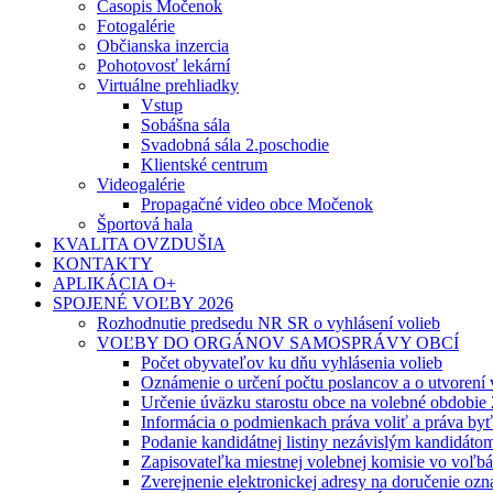
Časopis Močenok
Fotogalérie
Občianska inzercia
Pohotovosť lekární
Virtuálne prehliadky
Vstup
Sobášna sála
Svadobná sála 2.poschodie
Klientské centrum
Videogalérie
Propagačné video obce Močenok
Športová hala
KVALITA OVZDUŠIA
KONTAKTY
APLIKÁCIA O+
SPOJENÉ VOĽBY 2026
Rozhodnutie predsedu NR SR o vyhlásení volieb
VOĽBY DO ORGÁNOV SAMOSPRÁVY OBCÍ
Počet obyvateľov ku dňu vyhlásenia volieb
Oznámenie o určení počtu poslancov a o utvorení
Určenie úväzku starostu obce na volebné obdobie
Informácia o podmienkach práva voliť a práva by
Podanie kandidátnej listiny nezávislým kandidáto
Zapisovateľka miestnej volebnej komisie vo voľb
Zverejnenie elektronickej adresy na doručenie ozn