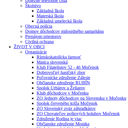
Dôležité telefónne čísla
Školstvo
Základná škola
Materská škola
Základná umelecká škola
Obecná polícia
Domov dôchodcov milosrdného samaritána
Prenájom priestorov
Civilná ochrana
ŽIVOT V OBCI
Organizácie
Rímskokatolícka farnosť
Matica slovenská
Klub Filatelistov 52 - 46 Močenok
Dobrovoľný hasičský zbor
Poľovnícke združenie Zálesie
Občianske združenie RUBÍN
Spolok Urbárov a Želiarov
Klub dôchodcov v Močenku
ZO Jednoty dôchodcov na Slovensku v Močenku
Spolok červeného kríža Močenok
ZO Slovenský zväz záhradkárov
ZO Chovateľov poštových holubov Močenok
Združenie Rodina je viac
Občianske združenie Monika