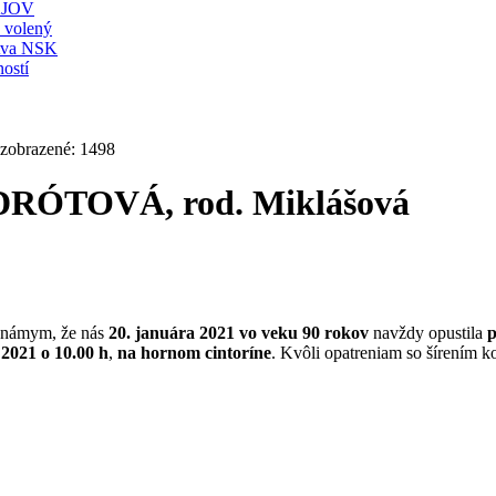
JOV
ť volený
stva NSK
ostí
 zobrazené: 1498
DRÓTOVÁ, rod. Miklášová
známym, že nás
20. januára 2021 vo veku 90 rokov
navždy opustila
 2021 o 10.00 h
,
na hornom cintoríne
. Kvôli opatreniam so šírením k