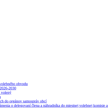
 volebného obvodu
 2026-2030
ť volený
m
ách do orgánov samospráv obcí
ámenia o delegovaní člena a náhradníka do miestnej volebnej komisie 