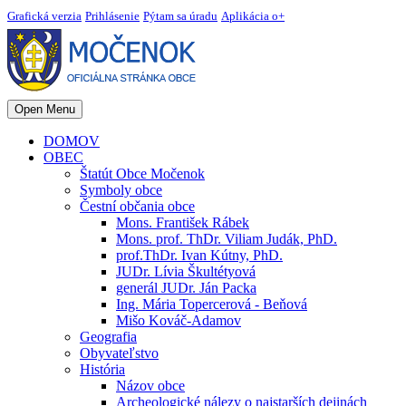
Grafická verzia
Prihlásenie
Pýtam sa úradu
Aplikácia o+
Open Menu
DOMOV
OBEC
Štatút Obce Močenok
Symboly obce
Čestní občania obce
Mons. František Rábek
Mons. prof. ThDr. Viliam Judák, PhD.
prof.ThDr. Ivan Kútny, PhD.
JUDr. Lívia Škultétyová
generál JUDr. Ján Packa
Ing. Mária Topercerová - Beňová
Mišo Kováč-Adamov
Geografia
Obyvateľstvo
História
Názov obce
Archeologické nálezy o najstarších dejinách