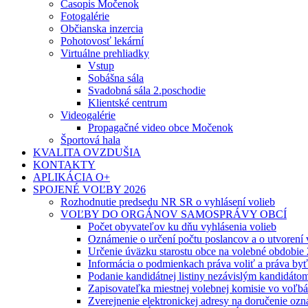
Časopis Močenok
Fotogalérie
Občianska inzercia
Pohotovosť lekární
Virtuálne prehliadky
Vstup
Sobášna sála
Svadobná sála 2.poschodie
Klientské centrum
Videogalérie
Propagačné video obce Močenok
Športová hala
KVALITA OVZDUŠIA
KONTAKTY
APLIKÁCIA O+
SPOJENÉ VOĽBY 2026
Rozhodnutie predsedu NR SR o vyhlásení volieb
VOĽBY DO ORGÁNOV SAMOSPRÁVY OBCÍ
Počet obyvateľov ku dňu vyhlásenia volieb
Oznámenie o určení počtu poslancov a o utvorení
Určenie úväzku starostu obce na volebné obdobie
Informácia o podmienkach práva voliť a práva by
Podanie kandidátnej listiny nezávislým kandidáto
Zapisovateľka miestnej volebnej komisie vo voľb
Zverejnenie elektronickej adresy na doručenie ozn