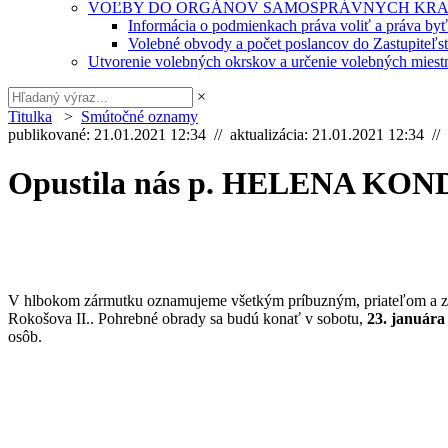
VOĽBY DO ORGÁNOV SAMOSPRÁVNYCH KRA
Informácia o podmienkach práva voliť a práva by
Volebné obvody a počet poslancov do Zastupiteľ
Utvorenie volebných okrskov a určenie volebných miestn
×
Titulka
>
Smútočné oznamy
publikované: 21.01.2021 12:34 // aktualizácia: 21.01.2021 12:34 //
Opustila nás p. HELENA KON
V hlbokom zármutku oznamujeme všetkým príbuzným, priateľom a 
Rokošova II.. Pohrebné obrady sa budú konať v sobotu,
23. januára
osôb.