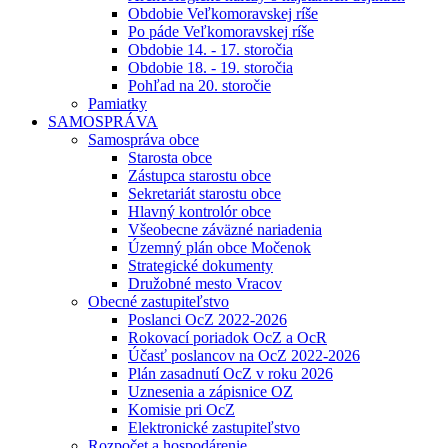
Obdobie Veľkomoravskej ríše
Po páde Veľkomoravskej ríše
Obdobie 14. - 17. storočia
Obdobie 18. - 19. storočia
Pohľad na 20. storočie
Pamiatky
SAMOSPRÁVA
Samospráva obce
Starosta obce
Zástupca starostu obce
Sekretariát starostu obce
Hlavný kontrolór obce
Všeobecne záväzné nariadenia
Územný plán obce Močenok
Strategické dokumenty
Družobné mesto Vracov
Obecné zastupiteľstvo
Poslanci OcZ 2022-2026
Rokovací poriadok OcZ a OcR
Účasť poslancov na OcZ 2022-2026
Plán zasadnutí OcZ v roku 2026
Uznesenia a zápisnice OZ
Komisie pri OcZ
Elektronické zastupiteľstvo
Rozpočet a hospodárenie