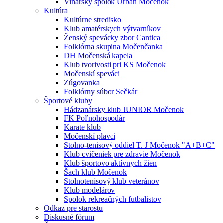
Vinársky spolok Urban Močenok
Kultúra
Kultúrne stredisko
Klub amatérskych výtvarníkov
Ženský spevácky zbor Cantica
Folklórna skupina Močenčanka
DH Močenská kapela
Klub tvorivosti pri KS Močenok
Močenskí speváci
Zúgovanka
Folklórny súbor Sečkár
Športové kluby
Hádzanársky klub JUNIOR Močenok
FK Poľnohospodár
Karate klub
Močenskí plavci
Stolno-tenisový oddiel T. J Močenok "A+B+C"
Klub cvičeniek pre zdravie Močenok
Klub športovo aktívnych žien
Šach klub Močenok
Stolnotenisový klub veteránov
Klub modelárov
Spolok rekreačných futbalistov
Odkaz pre starostu
Diskusné fórum