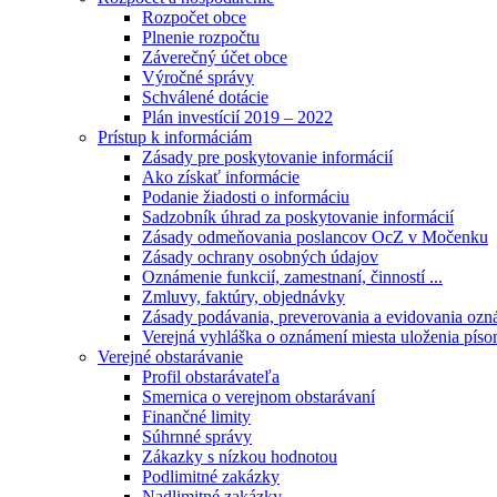
Rozpočet obce
Plnenie rozpočtu
Záverečný účet obce
Výročné správy
Schválené dotácie
Plán investícií 2019 – 2022
Prístup k informáciám
Zásady pre poskytovanie informácií
Ako získať informácie
Podanie žiadosti o informáciu
Sadzobník úhrad za poskytovanie informácií
Zásady odmeňovania poslancov OcZ v Močenku
Zásady ochrany osobných údajov
Oznámenie funkcií, zamestnaní, činností ...
Zmluvy, faktúry, objednávky
Zásady podávania, preverovania a evidovania ozná
Verejná vyhláška o oznámení miesta uloženia píso
Verejné obstarávanie
Profil obstarávateľa
Smernica o verejnom obstarávaní
Finančné limity
Súhrnné správy
Zákazky s nízkou hodnotou
Podlimitné zakázky
Nadlimitné zakázky