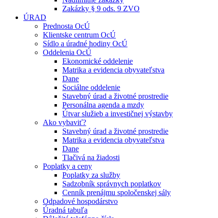
Zakázky § 9 ods. 9 ZVO
ÚRAD
Prednosta OcÚ
Klientske centrum OcÚ
Sídlo a úradné hodiny OcÚ
Oddelenia OcÚ
Ekonomické oddelenie
Matrika a evidencia obyvateľstva
Dane
Sociálne oddelenie
Stavebný úrad a životné prostredie
Personálna agenda a mzdy
Útvar služieb a investičnej výstavby
Ako vybaviť?
Stavebný úrad a životné prostredie
Matrika a evidencia obyvateľstva
Dane
Tlačivá na žiadosti
Poplatky a ceny
Poplatky za služby
Sadzobník správnych poplatkov
Cenník prenájmu spoločenskej sály
Odpadové hospodárstvo
Úradná tabuľa