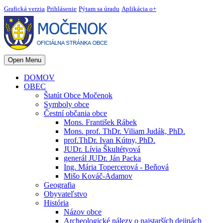
Grafická verzia
Prihlásenie
Pýtam sa úradu
Aplikácia o+
Open Menu
DOMOV
OBEC
Štatút Obce Močenok
Symboly obce
Čestní občania obce
Mons. František Rábek
Mons. prof. ThDr. Viliam Judák, PhD.
prof.ThDr. Ivan Kútny, PhD.
JUDr. Lívia Škultétyová
generál JUDr. Ján Packa
Ing. Mária Topercerová - Beňová
Mišo Kováč-Adamov
Geografia
Obyvateľstvo
História
Názov obce
Archeologické nálezy o najstarších dejinách