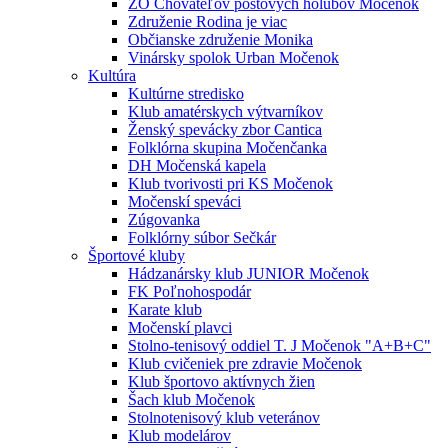
ZO Chovateľov poštových holubov Močenok
Združenie Rodina je viac
Občianske združenie Monika
Vinársky spolok Urban Močenok
Kultúra
Kultúrne stredisko
Klub amatérskych výtvarníkov
Ženský spevácky zbor Cantica
Folklórna skupina Močenčanka
DH Močenská kapela
Klub tvorivosti pri KS Močenok
Močenskí speváci
Zúgovanka
Folklórny súbor Sečkár
Športové kluby
Hádzanársky klub JUNIOR Močenok
FK Poľnohospodár
Karate klub
Močenskí plavci
Stolno-tenisový oddiel T. J Močenok "A+B+C"
Klub cvičeniek pre zdravie Močenok
Klub športovo aktívnych žien
Šach klub Močenok
Stolnotenisový klub veteránov
Klub modelárov