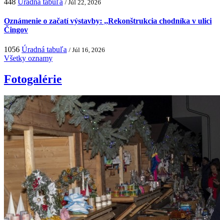
448
Úradná tabuľa
/ Júl 22, 2026
Oznámenie o začatí výstavby: ,,Rekonštrukcia chodníka v ulici
Čingov
1056
Úradná tabuľa
/ Júl 16, 2026
Všetky oznamy
Fotogalérie