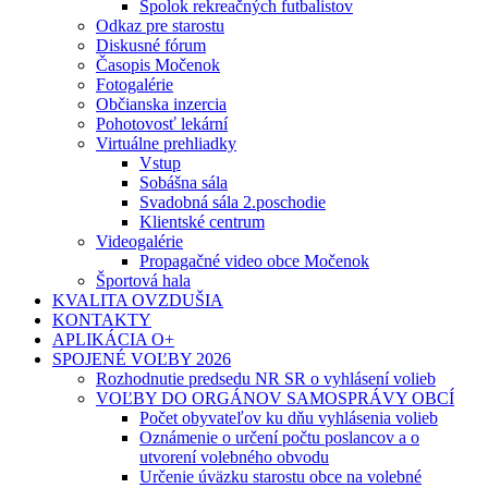
Spolok rekreačných futbalistov
Odkaz pre starostu
Diskusné fórum
Časopis Močenok
Fotogalérie
Občianska inzercia
Pohotovosť lekární
Virtuálne prehliadky
Vstup
Sobášna sála
Svadobná sála 2.poschodie
Klientské centrum
Videogalérie
Propagačné video obce Močenok
Športová hala
KVALITA OVZDUŠIA
KONTAKTY
APLIKÁCIA O+
SPOJENÉ VOĽBY 2026
Rozhodnutie predsedu NR SR o vyhlásení volieb
VOĽBY DO ORGÁNOV SAMOSPRÁVY OBCÍ
Počet obyvateľov ku dňu vyhlásenia volieb
Oznámenie o určení počtu poslancov a o
utvorení volebného obvodu
Určenie úväzku starostu obce na volebné