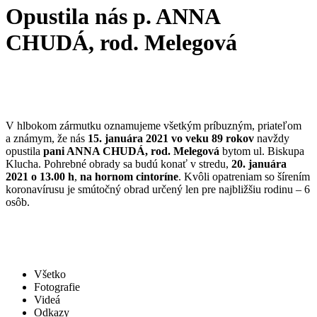
Opustila nás p. ANNA
CHUDÁ, rod. Melegová
V hlbokom zármutku oznamujeme všetkým príbuzným, priateľom
a známym, že nás
15. januára 2021 vo veku 89 rokov
navždy
opustila
pani ANNA CHUDÁ, rod. Melegová
bytom ul. Biskupa
Klucha. Pohrebné obrady sa budú konať v stredu,
20. januára
2021 o 13.00 h
,
na hornom cintoríne
. Kvôli opatreniam so šírením
koronavírusu je smútočný obrad určený len pre najbližšiu rodinu – 6
osôb.
Všetko
Fotografie
Videá
Odkazy