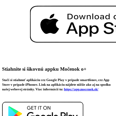
Stiahnite si šikovnú appku Močenok o+
Stačí si stiahnuť aplikáciu cez Google Play v prípade smartfónov, cez App
Store v prípade iPhonov. Link na aplikáciu nájdete nižšie ako aj na spodku
našej webovej stránky. Viac informácií tu:
https://app.mocenok.sk/