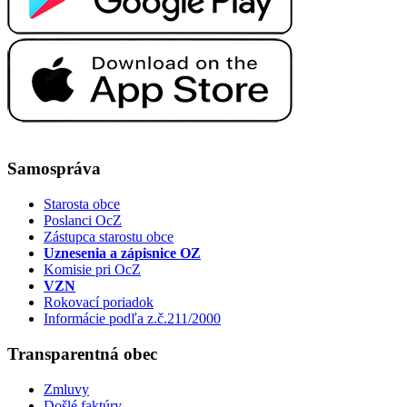
Samospráva
Starosta obce
Poslanci OcZ
Zástupca starostu obce
Uznesenia a zápisnice OZ
Komisie pri OcZ
VZN
Rokovací poriadok
Informácie podľa z.č.211/2000
Transparentná obec
Zmluvy
Došlé faktúry