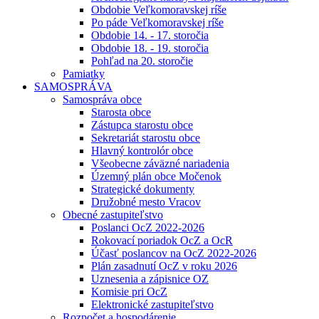
Obdobie Veľkomoravskej ríše
Po páde Veľkomoravskej ríše
Obdobie 14. - 17. storočia
Obdobie 18. - 19. storočia
Pohľad na 20. storočie
Pamiatky
SAMOSPRÁVA
Samospráva obce
Starosta obce
Zástupca starostu obce
Sekretariát starostu obce
Hlavný kontrolór obce
Všeobecne záväzné nariadenia
Územný plán obce Močenok
Strategické dokumenty
Družobné mesto Vracov
Obecné zastupiteľstvo
Poslanci OcZ 2022-2026
Rokovací poriadok OcZ a OcR
Účasť poslancov na OcZ 2022-2026
Plán zasadnutí OcZ v roku 2026
Uznesenia a zápisnice OZ
Komisie pri OcZ
Elektronické zastupiteľstvo
Rozpočet a hospodárenie