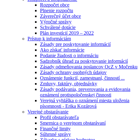
Rozpočet obce
Plnenie rozpočtu
Záverečný účet obce
Výročné správy
Schválené dotácie
Plán investícií 2019 – 2022
Prístup k informáciám
Zásady pre poskytovanie informácií
Ako získať informácie
Podanie žiadosti o informáciu
Sadzobník úhrad za poskytovanie informácií
Zásady odmeňovania poslancov OcZ v Močenku
Zásady ochrany osobných údajov
Oznámenie funkcií, zamestnaní, činností ...
Zmluvy, faktúry, objednávky
Zásady podávania, preverovania a evidovania
oznámení protispoločenskej činnosti
Verejná vyhláška o oznámení miesta uloženia
písomnosti - Erika Kozárová
Verejné obstarávanie
Profil obstarávateľa
Smernica o verejnom obstarávaní
Finančné limity
Súhrnné správy
Zákazky s nízkou hodnotou