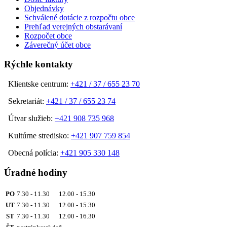
Objednávky
Schválené dotácie z rozpočtu obce
Prehľad verejných obstarávaní
Rozpočet obce
Záverečný účet obce
Rýchle kontakty
Klientske centrum:
+421 / 37 / 655 23 70
Sekretariát:
+421 / 37 / 655 23 74
Útvar služieb:
+421 908 735 968
Kultúrne stredisko:
+421 907 759 854
Obecná polícia:
+421 905 330 148
Úradné hodiny
PO
7.30 - 11.30 12.00 - 15.30
UT
7.30 - 11.30 12.00 - 15.30
ST
7.30 - 11.30 12.00 - 16.30