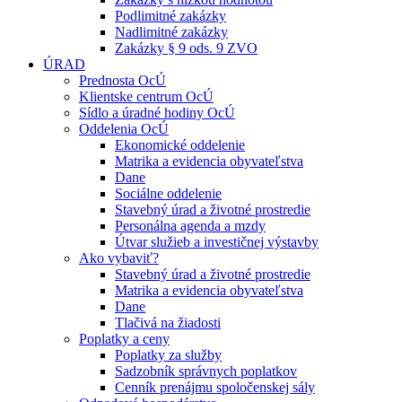
Podlimitné zakázky
Nadlimitné zakázky
Zakázky § 9 ods. 9 ZVO
ÚRAD
Prednosta OcÚ
Klientske centrum OcÚ
Sídlo a úradné hodiny OcÚ
Oddelenia OcÚ
Ekonomické oddelenie
Matrika a evidencia obyvateľstva
Dane
Sociálne oddelenie
Stavebný úrad a životné prostredie
Personálna agenda a mzdy
Útvar služieb a investičnej výstavby
Ako vybaviť?
Stavebný úrad a životné prostredie
Matrika a evidencia obyvateľstva
Dane
Tlačivá na žiadosti
Poplatky a ceny
Poplatky za služby
Sadzobník správnych poplatkov
Cenník prenájmu spoločenskej sály