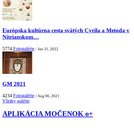
Európska kultúrna cesta svätých Cyrila a Metoda v
Nitrianskom…
5774
Fotogalérie
/ Jan 31, 2022
GM 2021
4234
Fotogalérie
/ Aug 06, 2021
Všetky galérie
APLIKÁCIA MOČENOK o+