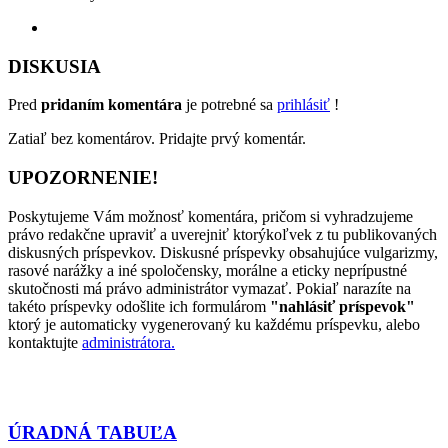
DISKUSIA
Pred
pridaním komentára
je potrebné sa
prihlásiť
!
Zatiaľ bez komentárov. Pridajte prvý komentár.
UPOZORNENIE!
Poskytujeme Vám možnosť komentára, pričom si vyhradzujeme
právo redakčne upraviť a uverejniť ktorýkoľvek z tu publikovaných
diskusných príspevkov. Diskusné príspevky obsahujúce vulgarizmy,
rasové narážky a iné spoločensky, morálne a eticky neprípustné
skutočnosti má právo administrátor vymazať. Pokiaľ narazíte na
takéto príspevky odošlite ich formulárom
"nahlásiť príspevok"
ktorý je automaticky vygenerovaný ku každému príspevku, alebo
kontaktujte
administrátora.
ÚRADNÁ TABUĽA