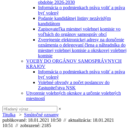
obdobie 2026-2030
Informácia o podmienkach práva voliť a práva
byť volený
Podanie kandidátnej listiny nezávislým
kandidátom
Zapisovateľka miestnej volebnej komisie vo
voľbách do orgánov samospráv obcí
Zverejnenie elektronickej adresy na doručenie
oznámenia o delegovaní člena a náhradníka do
miestnej volebnej komisie a okrskovej volebnej
komisie
VOĽBY DO ORGÁNOV SAMOSPRÁVNYCH
KRAJOV
Informácia o podmienkach práva voliť a práva
byť volený
Volebné obvody a počet poslancov do
Zastupiteľstva NSK
Utvorenie volebných okrskov a určenie volebných
miestností
×
Titulka
>
Smútočné oznamy
publikované: 18.01.2021 10:50 // aktualizácia: 18.01.2021
10:51 // zobrazené: 2185