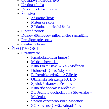
Odpadové hospodárstvo
Úradná tabuľa
Dôležité telefónne čísla
Školstvo
Základná škola
Materská škola
Základná umelecká škola
Obecná polícia
Domov dôchodcov milosrdného samaritána
Prenájom priestorov
Civilná ochrana
ŽIVOT V OBCI
Organizácie
Rímskokatolícka farnosť
Matica slovenská
Klub Filatelistov 52 - 46 Močenok
Dobrovoľný hasičský zbor
Poľovnícke združenie Zálesie
Občianske združenie RUBÍN
Spolok Urbárov a Želiarov
Klub dôchodcov v Močenku
ZO Jednoty dôchodcov na Slovensku v
Močenku
Spolok červeného kríža Močenok
ZO Slovenský zväz záhradkárov