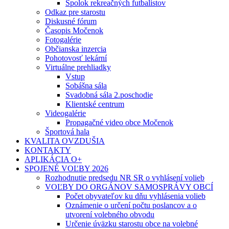
Spolok rekreačných futbalistov
Odkaz pre starostu
Diskusné fórum
Časopis Močenok
Fotogalérie
Občianska inzercia
Pohotovosť lekární
Virtuálne prehliadky
Vstup
Sobášna sála
Svadobná sála 2.poschodie
Klientské centrum
Videogalérie
Propagačné video obce Močenok
Športová hala
KVALITA OVZDUŠIA
KONTAKTY
APLIKÁCIA O+
SPOJENÉ VOĽBY 2026
Rozhodnutie predsedu NR SR o vyhlásení volieb
VOĽBY DO ORGÁNOV SAMOSPRÁVY OBCÍ
Počet obyvateľov ku dňu vyhlásenia volieb
Oznámenie o určení počtu poslancov a o
utvorení volebného obvodu
Určenie úväzku starostu obce na volebné