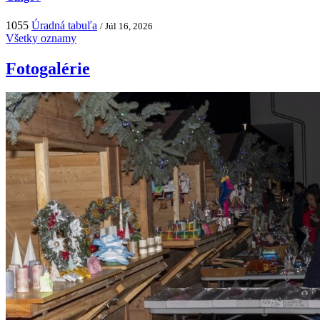
1055
Úradná tabuľa
/ Júl 16, 2026
Všetky oznamy
Fotogalérie