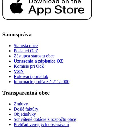
Samospráva
Starosta obce
Poslanci OcZ
Zástupca starostu obce
Uznesenia a zápisnice OZ
Komisie pri OcZ
VZN
Rokovací poriadok
Informácie podľa z.č.211/2000
Transparentná obec
Zmluvy
Došlé faktúry
Objednávky
Schválené dotácie z rozpočtu obce
Prehľad verejných obstarávaní