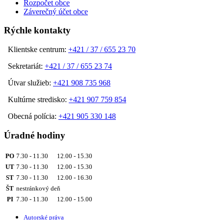
Rozpočet obce
Záverečný účet obce
Rýchle kontakty
Klientske centrum:
+421 / 37 / 655 23 70
Sekretariát:
+421 / 37 / 655 23 74
Útvar služieb:
+421 908 735 968
Kultúrne stredisko:
+421 907 759 854
Obecná polícia:
+421 905 330 148
Úradné hodiny
PO
7.30 - 11.30 12.00 - 15.30
UT
7.30 - 11.30 12.00 - 15.30
ST
7.30 - 11.30 12.00 - 16.30
ŠT
nestránkový deň
PI
7.30 - 11.30 12.00 - 15.00
Autorské práva