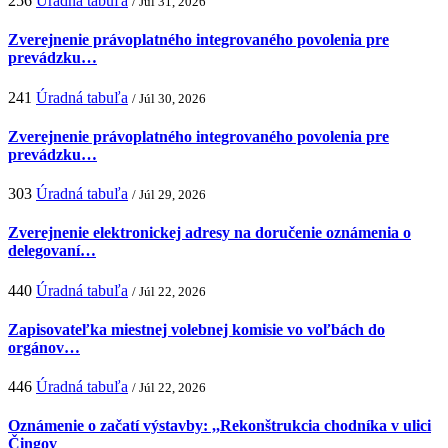
256
Úradná tabuľa
/ Júl 31, 2026
Zverejnenie právoplatného integrovaného povolenia pre
prevádzku…
241
Úradná tabuľa
/ Júl 30, 2026
Zverejnenie právoplatného integrovaného povolenia pre
prevádzku…
303
Úradná tabuľa
/ Júl 29, 2026
Zverejnenie elektronickej adresy na doručenie oznámenia o
delegovaní…
440
Úradná tabuľa
/ Júl 22, 2026
Zapisovateľka miestnej volebnej komisie vo voľbách do
orgánov…
446
Úradná tabuľa
/ Júl 22, 2026
Oznámenie o začatí výstavby: ,,Rekonštrukcia chodníka v ulici
Čingov