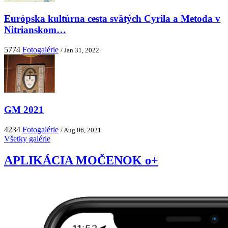
Európska kultúrna cesta svätých Cyrila a Metoda v
Nitrianskom…
5774
Fotogalérie
/ Jan 31, 2022
GM 2021
4234
Fotogalérie
/ Aug 06, 2021
Všetky galérie
APLIKÁCIA MOČENOK o+