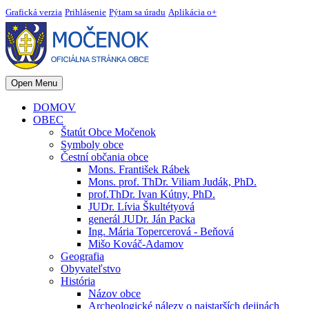
Grafická verzia
Prihlásenie
Pýtam sa úradu
Aplikácia o+
Open Menu
DOMOV
OBEC
Štatút Obce Močenok
Symboly obce
Čestní občania obce
Mons. František Rábek
Mons. prof. ThDr. Viliam Judák, PhD.
prof.ThDr. Ivan Kútny, PhD.
JUDr. Lívia Škultétyová
generál JUDr. Ján Packa
Ing. Mária Topercerová - Beňová
Mišo Kováč-Adamov
Geografia
Obyvateľstvo
História
Názov obce
Archeologické nálezy o najstarších dejinách