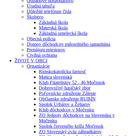
Odpadové hospodárstvo
Úradná tabuľa
Dôležité telefónne čísla
Školstvo
Základná škola
Materská škola
Základná umelecká škola
Obecná polícia
Domov dôchodcov milosrdného samaritána
Prenájom priestorov
Civilná ochrana
ŽIVOT V OBCI
Organizácie
Rímskokatolícka farnosť
Matica slovenská
Klub Filatelistov 52 - 46 Močenok
Dobrovoľný hasičský zbor
Poľovnícke združenie Zálesie
Občianske združenie RUBÍN
Spolok Urbárov a Želiarov
Klub dôchodcov v Močenku
ZO Jednoty dôchodcov na Slovensku v
Močenku
Spolok červeného kríža Močenok
ZO Slovenský zväz záhradkárov