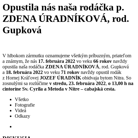
Opustila nás naša rodáčka p.
ZDENA ÚRADNÍKOVÁ, rod.
Gupková
V hlbokom zármutku oznamujeme všetkým príbuzným, priateľom
a známym, že nás
17. februára 2022
vo veku
66 rokov
navždy
opustila naša rodáčka
ZDENA ÚRADNÍKOVÁ
, rod. Gupková
a
18. februára 2022
vo veku
71 rokov
navždy opustil rodák
z Hornej Kráľovej
JOZEF
ÚRADNÍK
obidvaja bytom Nitra. So
zosnulými sa rozlúčime
v stredu, 23. februára 2022
,
o 13,00 h
na
cintoríne Sv. Cyrila a Metoda v Nitre – cabajská cesta.
Všetko
Fotografie
Videá
Odkazy