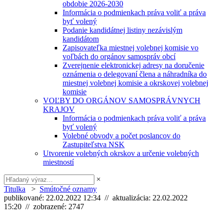
obdobie 2026-2030
Informácia o podmienkach práva voliť a práva
byť volený
Podanie kandidátnej listiny nezávislým
kandidátom
Zapisovateľka miestnej volebnej komisie vo
voľbách do orgánov samospráv obcí
Zverejnenie elektronickej adresy na doručenie
oznámenia o delegovaní člena a náhradníka do
miestnej volebnej komisie a okrskovej volebnej
komisie
VOĽBY DO ORGÁNOV SAMOSPRÁVNYCH
KRAJOV
Informácia o podmienkach práva voliť a práva
byť volený
Volebné obvody a počet poslancov do
Zastupiteľstva NSK
Utvorenie volebných okrskov a určenie volebných
miestností
×
Titulka
>
Smútočné oznamy
publikované: 22.02.2022 12:34 // aktualizácia: 22.02.2022
15:20 // zobrazené: 2747