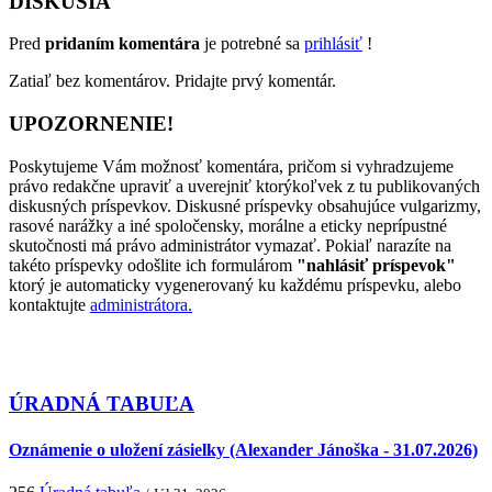
DISKUSIA
Pred
pridaním komentára
je potrebné sa
prihlásiť
!
Zatiaľ bez komentárov. Pridajte prvý komentár.
UPOZORNENIE!
Poskytujeme Vám možnosť komentára, pričom si vyhradzujeme
právo redakčne upraviť a uverejniť ktorýkoľvek z tu publikovaných
diskusných príspevkov. Diskusné príspevky obsahujúce vulgarizmy,
rasové narážky a iné spoločensky, morálne a eticky neprípustné
skutočnosti má právo administrátor vymazať. Pokiaľ narazíte na
takéto príspevky odošlite ich formulárom
"nahlásiť príspevok"
ktorý je automaticky vygenerovaný ku každému príspevku, alebo
kontaktujte
administrátora.
ÚRADNÁ TABUĽA
Oznámenie o uložení zásielky (Alexander Jánoška - 31.07.2026)