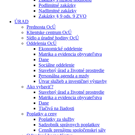
Podlimitné zakázky
Nadlimitné zakázky
Zakázky § 9 ods. 9 ZVO
ÚRAD
Prednosta OcÚ
Klientske centrum OcÚ
Sídlo a úradné hodiny OcÚ
Oddelenia OcÚ
Ekonomické oddelenie
Matrika a evidencia obyvateľstva
Dane
Sociálne oddelenie
Stavebný úrad a životné prostredie
Personálna agenda a mzdy
Útvar služieb a investičnej výstavby
Ako vybaviť?
Stavebný úrad a životné prostredie
Matrika a evidencia obyvateľstva
Dane
Tlačivá na žiadosti
Poplatky a ceny
Poplatky za služby
Sadzobník správnych poplatkov
Cenník prenájmu spoločenskej sály