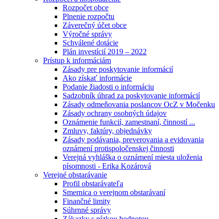
Rozpočet obce
Plnenie rozpočtu
Záverečný účet obce
Výročné správy
Schválené dotácie
Plán investícií 2019 – 2022
Prístup k informáciám
Zásady pre poskytovanie informácií
Ako získať informácie
Podanie žiadosti o informáciu
Sadzobník úhrad za poskytovanie informácií
Zásady odmeňovania poslancov OcZ v Močenku
Zásady ochrany osobných údajov
Oznámenie funkcií, zamestnaní, činností ...
Zmluvy, faktúry, objednávky
Zásady podávania, preverovania a evidovania
oznámení protispoločenskej činnosti
Verejná vyhláška o oznámení miesta uloženia
písomnosti - Erika Kozárová
Verejné obstarávanie
Profil obstarávateľa
Smernica o verejnom obstarávaní
Finančné limity
Súhrnné správy
Zákazky s nízkou hodnotou