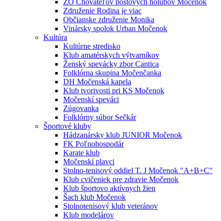
ZO Chovateľov poštových holubov Močenok
Združenie Rodina je viac
Občianske združenie Monika
Vinársky spolok Urban Močenok
Kultúra
Kultúrne stredisko
Klub amatérskych výtvarníkov
Ženský spevácky zbor Cantica
Folklórna skupina Močenčanka
DH Močenská kapela
Klub tvorivosti pri KS Močenok
Močenskí speváci
Zúgovanka
Folklórny súbor Sečkár
Športové kluby
Hádzanársky klub JUNIOR Močenok
FK Poľnohospodár
Karate klub
Močenskí plavci
Stolno-tenisový oddiel T. J Močenok "A+B+C"
Klub cvičeniek pre zdravie Močenok
Klub športovo aktívnych žien
Šach klub Močenok
Stolnotenisový klub veteránov
Klub modelárov