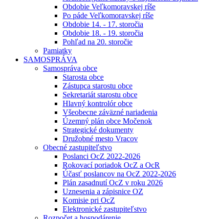
Obdobie Veľkomoravskej ríše
Po páde Veľkomoravskej ríše
Obdobie 14. - 17. storočia
Obdobie 18. - 19. storočia
Pohľad na 20. storočie
Pamiatky
SAMOSPRÁVA
Samospráva obce
Starosta obce
Zástupca starostu obce
Sekretariát starostu obce
Hlavný kontrolór obce
Všeobecne záväzné nariadenia
Územný plán obce Močenok
Strategické dokumenty
Družobné mesto Vracov
Obecné zastupiteľstvo
Poslanci OcZ 2022-2026
Rokovací poriadok OcZ a OcR
Účasť poslancov na OcZ 2022-2026
Plán zasadnutí OcZ v roku 2026
Uznesenia a zápisnice OZ
Komisie pri OcZ
Elektronické zastupiteľstvo
Rozpočet a hospodárenie