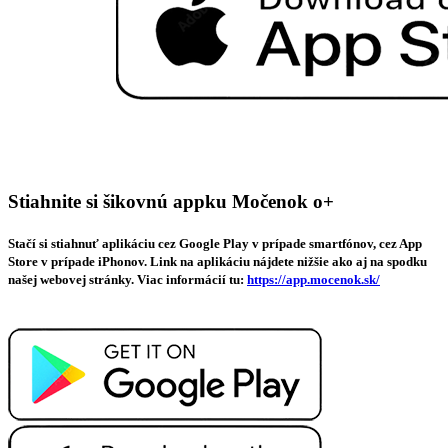
Stiahnite si šikovnú appku Močenok o+
Stačí si stiahnuť aplikáciu cez Google Play v prípade smartfónov, cez App
Store v prípade iPhonov. Link na aplikáciu nájdete nižšie ako aj na spodku
našej webovej stránky. Viac informácií tu:
https://app.mocenok.sk/