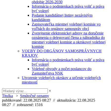
obdobie 2026-2030
Informácia o podmienkach práva voliť a práva
byť volený
Podanie kandidátnej listiny nezávislým
kandidátom
Zapisovateľka miestnej volebnej komisie vo
voľbách do orgánov samospráv obcí
Zverejnenie elektronickej adresy na doručenie
oznámenia o delegovaní člena a náhradníka do
miestnej volebnej komisie a okrskovej volebnej
komisie
VOĽBY DO ORGÁNOV SAMOSPRÁVNYCH
KRAJOV
Informácia o podmienkach práva voliť a práva
byť volený
Volebné obvody a počet poslancov do
Zastupiteľstva NSK
Utvorenie volebných okrskov a určenie volebných
miestností
×
Titulka
>
Smútočné oznamy
publikované: 22.08.2025 08:27 // aktualizácia: 22.08.2025
08:27 // zobrazené: 1516