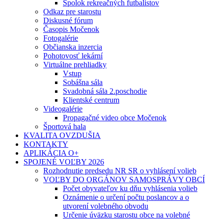
Spolok rekreačných futbalistov
Odkaz pre starostu
Diskusné fórum
Časopis Močenok
Fotogalérie
Občianska inzercia
Pohotovosť lekární
Virtuálne prehliadky
Vstup
Sobášna sála
Svadobná sála 2.poschodie
Klientské centrum
Videogalérie
Propagačné video obce Močenok
Športová hala
KVALITA OVZDUŠIA
KONTAKTY
APLIKÁCIA O+
SPOJENÉ VOĽBY 2026
Rozhodnutie predsedu NR SR o vyhlásení volieb
VOĽBY DO ORGÁNOV SAMOSPRÁVY OBCÍ
Počet obyvateľov ku dňu vyhlásenia volieb
Oznámenie o určení počtu poslancov a o
utvorení volebného obvodu
Určenie úväzku starostu obce na volebné