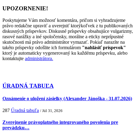
UPOZORNENIE!
Poskytujeme Vám možnosť komentára, pričom si vyhradzujeme
právo redakčne upraviť a uverejniť ktorýkoľvek z tu publikovaných
diskusných príspevkov. Diskusné príspevky obsahujúce vulgarizmy,
rasové narážky a iné spoločensky, morálne a eticky neprípustné
skutočnosti má právo administrátor vymazať. Pokiaľ narazíte na
takéto príspevky odošlite ich formulárom
"nahlásiť príspevok"
ktorý je automaticky vygenerovaný ku každému príspevku, alebo
kontaktujte
administrátora.
ÚRADNÁ TABUĽA
Oznámenie o uložení zásielky (Alexander Jánoška - 31.07.2026)
287
Úradná tabuľa
/ Júl 31, 2026
Zverejnenie právoplatného integrovaného povolenia pre
prevádzku…