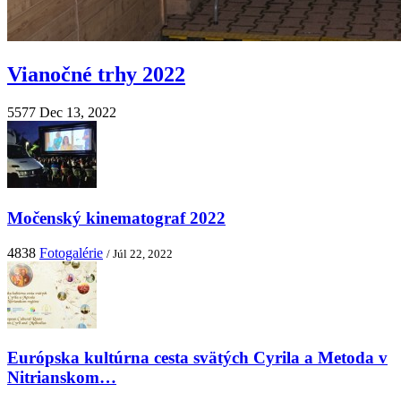
Vianočné trhy 2022
5577
Dec 13, 2022
Močenský kinematograf 2022
4838
Fotogalérie
/ Júl 22, 2022
Európska kultúrna cesta svätých Cyrila a Metoda v
Nitrianskom…