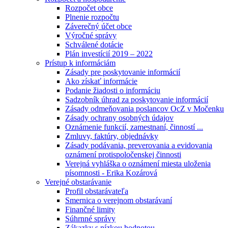
Rozpočet obce
Plnenie rozpočtu
Záverečný účet obce
Výročné správy
Schválené dotácie
Plán investícií 2019 – 2022
Prístup k informáciám
Zásady pre poskytovanie informácií
Ako získať informácie
Podanie žiadosti o informáciu
Sadzobník úhrad za poskytovanie informácií
Zásady odmeňovania poslancov OcZ v Močenku
Zásady ochrany osobných údajov
Oznámenie funkcií, zamestnaní, činností ...
Zmluvy, faktúry, objednávky
Zásady podávania, preverovania a evidovania
oznámení protispoločenskej činnosti
Verejná vyhláška o oznámení miesta uloženia
písomnosti - Erika Kozárová
Verejné obstarávanie
Profil obstarávateľa
Smernica o verejnom obstarávaní
Finančné limity
Súhrnné správy
Zákazky s nízkou hodnotou