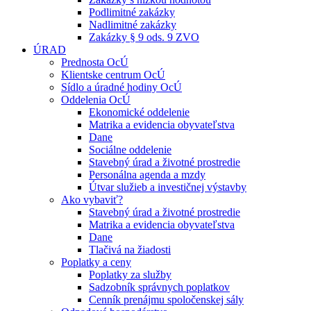
Podlimitné zakázky
Nadlimitné zakázky
Zakázky § 9 ods. 9 ZVO
ÚRAD
Prednosta OcÚ
Klientske centrum OcÚ
Sídlo a úradné hodiny OcÚ
Oddelenia OcÚ
Ekonomické oddelenie
Matrika a evidencia obyvateľstva
Dane
Sociálne oddelenie
Stavebný úrad a životné prostredie
Personálna agenda a mzdy
Útvar služieb a investičnej výstavby
Ako vybaviť?
Stavebný úrad a životné prostredie
Matrika a evidencia obyvateľstva
Dane
Tlačivá na žiadosti
Poplatky a ceny
Poplatky za služby
Sadzobník správnych poplatkov
Cenník prenájmu spoločenskej sály