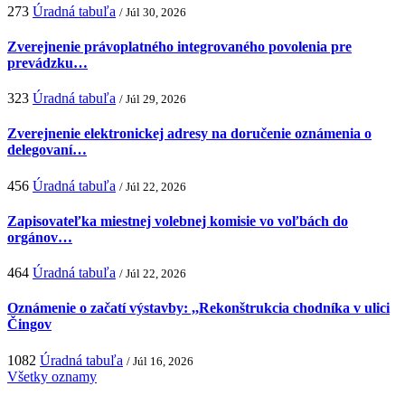
273
Úradná tabuľa
/ Júl 30, 2026
Zverejnenie právoplatného integrovaného povolenia pre
prevádzku…
323
Úradná tabuľa
/ Júl 29, 2026
Zverejnenie elektronickej adresy na doručenie oznámenia o
delegovaní…
456
Úradná tabuľa
/ Júl 22, 2026
Zapisovateľka miestnej volebnej komisie vo voľbách do
orgánov…
464
Úradná tabuľa
/ Júl 22, 2026
Oznámenie o začatí výstavby: ,,Rekonštrukcia chodníka v ulici
Čingov
1082
Úradná tabuľa
/ Júl 16, 2026
Všetky oznamy