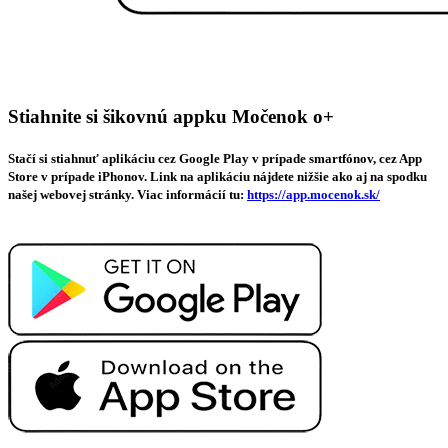
Stiahnite si šikovnú appku Močenok o+
Stačí si stiahnuť aplikáciu cez Google Play v prípade smartfónov, cez App
Store v prípade iPhonov. Link na aplikáciu nájdete nižšie ako aj na spodku
našej webovej stránky. Viac informácií tu:
https://app.mocenok.sk/