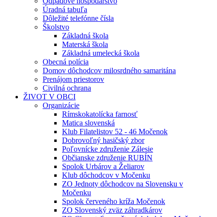
Odpadové hospodárstvo
Úradná tabuľa
Dôležité telefónne čísla
Školstvo
Základná škola
Materská škola
Základná umelecká škola
Obecná polícia
Domov dôchodcov milosrdného samaritána
Prenájom priestorov
Civilná ochrana
ŽIVOT V OBCI
Organizácie
Rímskokatolícka farnosť
Matica slovenská
Klub Filatelistov 52 - 46 Močenok
Dobrovoľný hasičský zbor
Poľovnícke združenie Zálesie
Občianske združenie RUBÍN
Spolok Urbárov a Želiarov
Klub dôchodcov v Močenku
ZO Jednoty dôchodcov na Slovensku v
Močenku
Spolok červeného kríža Močenok
ZO Slovenský zväz záhradkárov