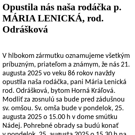
Opustila nás naša rodáčka p.
MÁRIA LENICKÁ, rod.
Odrášková
V hlbokom zármutku oznamujeme všetkým
príbuzným, priateľom a známym, že nás 21.
augusta 2025 vo veku 86 rokov navždy
opustila naša rodáčka, pani Mária Lenická
rod. Odrášková, bytom Horná Kráľová.
Modliť za zosnulú sa bude pred zádušnou
sv. omšou. Sv. omša bude v pondelok, 25.
augusta 2025 o 15.00 h v dome smútku
Nádej. Pohrebné obrady sa budú konať
v pondelok, 25. augusta 2025 o 15.30 h na