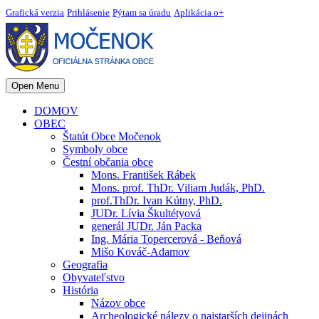
Grafická verzia
Prihlásenie
Pýtam sa úradu
Aplikácia o+
Open Menu
DOMOV
OBEC
Štatút Obce Močenok
Symboly obce
Čestní občania obce
Mons. František Rábek
Mons. prof. ThDr. Viliam Judák, PhD.
prof.ThDr. Ivan Kútny, PhD.
JUDr. Lívia Škultétyová
generál JUDr. Ján Packa
Ing. Mária Topercerová - Beňová
Mišo Kováč-Adamov
Geografia
Obyvateľstvo
História
Názov obce
Archeologické nálezy o najstarších dejinách