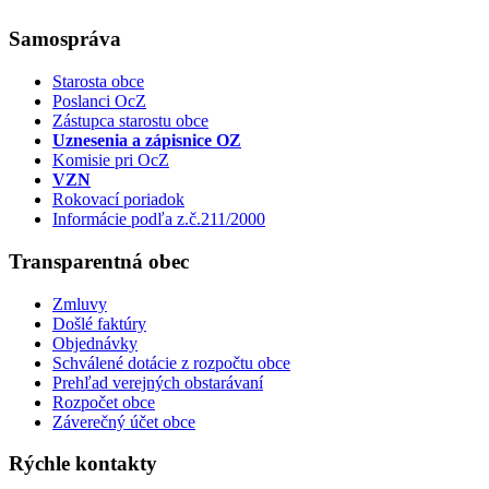
Samospráva
Starosta obce
Poslanci OcZ
Zástupca starostu obce
Uznesenia a zápisnice OZ
Komisie pri OcZ
VZN
Rokovací poriadok
Informácie podľa z.č.211/2000
Transparentná obec
Zmluvy
Došlé faktúry
Objednávky
Schválené dotácie z rozpočtu obce
Prehľad verejných obstarávaní
Rozpočet obce
Záverečný účet obce
Rýchle kontakty