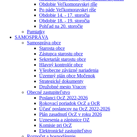
Obdobie Veľkomoravskej ríše
Po páde Veľkomoravskej ríše
Obdobie 14. - 17. storočia
Obdobie 18. - 19. storočia
Pohľad na 20. storočie
Pamiatky
SAMOSPRÁVA
Samospráva obce
Starosta obce
Zástupca starostu obce
Sekretariát starostu obce
Hlavný kontrolór obce
Všeobecne záväzné nariadenia
Územný plán obce Močenok
Strategické dokumenty
Družobné mesto Vracov
Obecné zastupiteľstvo
Poslanci OcZ 2022-2026
Rokovací poriadok OcZ a OcR
Účasť poslancov na OcZ 2022-2026
Plán zasadnutí OcZ v roku 2026
Uznesenia a zápisnice OZ
Komisie pri OcZ
Elektronické zastupiteľstvo
Rozpočet a hospodárenie