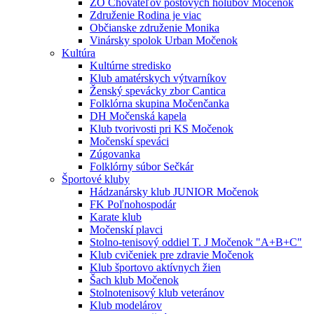
ZO Chovateľov poštových holubov Močenok
Združenie Rodina je viac
Občianske združenie Monika
Vinársky spolok Urban Močenok
Kultúra
Kultúrne stredisko
Klub amatérskych výtvarníkov
Ženský spevácky zbor Cantica
Folklórna skupina Močenčanka
DH Močenská kapela
Klub tvorivosti pri KS Močenok
Močenskí speváci
Zúgovanka
Folklórny súbor Sečkár
Športové kluby
Hádzanársky klub JUNIOR Močenok
FK Poľnohospodár
Karate klub
Močenskí plavci
Stolno-tenisový oddiel T. J Močenok "A+B+C"
Klub cvičeniek pre zdravie Močenok
Klub športovo aktívnych žien
Šach klub Močenok
Stolnotenisový klub veteránov
Klub modelárov