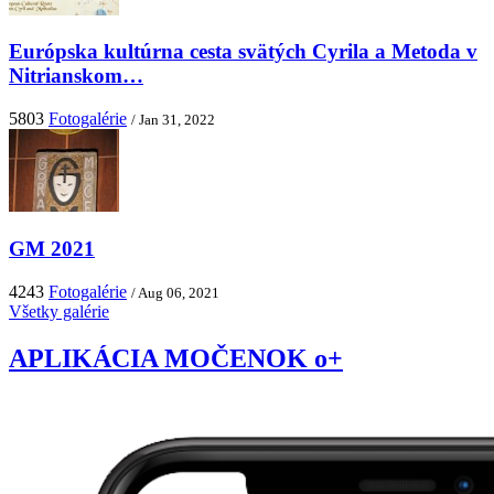
Európska kultúrna cesta svätých Cyrila a Metoda v
Nitrianskom…
5803
Fotogalérie
/ Jan 31, 2022
GM 2021
4243
Fotogalérie
/ Aug 06, 2021
Všetky galérie
APLIKÁCIA MOČENOK o+