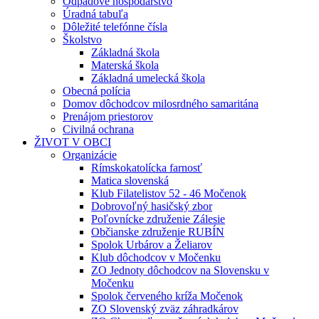
Odpadové hospodárstvo
Úradná tabuľa
Dôležité telefónne čísla
Školstvo
Základná škola
Materská škola
Základná umelecká škola
Obecná polícia
Domov dôchodcov milosrdného samaritána
Prenájom priestorov
Civilná ochrana
ŽIVOT V OBCI
Organizácie
Rímskokatolícka farnosť
Matica slovenská
Klub Filatelistov 52 - 46 Močenok
Dobrovoľný hasičský zbor
Poľovnícke združenie Zálesie
Občianske združenie RUBÍN
Spolok Urbárov a Želiarov
Klub dôchodcov v Močenku
ZO Jednoty dôchodcov na Slovensku v
Močenku
Spolok červeného kríža Močenok
ZO Slovenský zväz záhradkárov