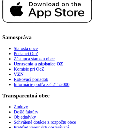
Samospráva
Starosta obce
Poslanci OcZ
Zástupca starostu obce
Uznesenia a zápisnice OZ
Komisie pri OcZ
VZN
Rokovací poriadok
Informácie podľa z.č.211/2000
Transparentná obec
Zmluvy
Došlé faktúry
Objednávky
Schválené dotácie z rozpočtu obce
Prehľad verejných obstarávaní