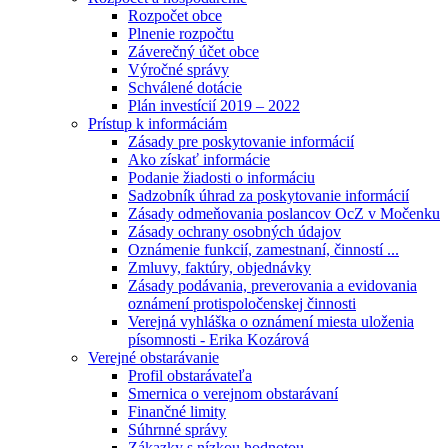
Rozpočet obce
Plnenie rozpočtu
Záverečný účet obce
Výročné správy
Schválené dotácie
Plán investícií 2019 – 2022
Prístup k informáciám
Zásady pre poskytovanie informácií
Ako získať informácie
Podanie žiadosti o informáciu
Sadzobník úhrad za poskytovanie informácií
Zásady odmeňovania poslancov OcZ v Močenku
Zásady ochrany osobných údajov
Oznámenie funkcií, zamestnaní, činností ...
Zmluvy, faktúry, objednávky
Zásady podávania, preverovania a evidovania
oznámení protispoločenskej činnosti
Verejná vyhláška o oznámení miesta uloženia
písomnosti - Erika Kozárová
Verejné obstarávanie
Profil obstarávateľa
Smernica o verejnom obstarávaní
Finančné limity
Súhrnné správy
Zákazky s nízkou hodnotou