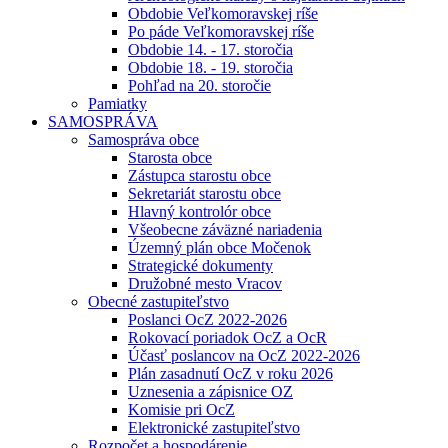
Obdobie Veľkomoravskej ríše
Po páde Veľkomoravskej ríše
Obdobie 14. - 17. storočia
Obdobie 18. - 19. storočia
Pohľad na 20. storočie
Pamiatky
SAMOSPRÁVA
Samospráva obce
Starosta obce
Zástupca starostu obce
Sekretariát starostu obce
Hlavný kontrolór obce
Všeobecne záväzné nariadenia
Územný plán obce Močenok
Strategické dokumenty
Družobné mesto Vracov
Obecné zastupiteľstvo
Poslanci OcZ 2022-2026
Rokovací poriadok OcZ a OcR
Účasť poslancov na OcZ 2022-2026
Plán zasadnutí OcZ v roku 2026
Uznesenia a zápisnice OZ
Komisie pri OcZ
Elektronické zastupiteľstvo
Rozpočet a hospodárenie