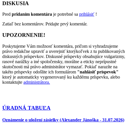
DISKUSIA
Pred
pridaním komentára
je potrebné sa
prihlásiť
!
Zatiaľ bez komentárov. Pridajte prvý komentár.
UPOZORNENIE!
Poskytujeme Vám možnosť komentára, pričom si vyhradzujeme
právo redakčne upraviť a uverejniť ktorýkoľvek z tu publikovaných
diskusných príspevkov. Diskusné príspevky obsahujúce vulgarizmy,
rasové narážky a iné spoločensky, morálne a eticky neprípustné
skutočnosti má právo administrátor vymazať. Pokiaľ narazíte na
takéto príspevky odošlite ich formulárom
"nahlásiť príspevok"
ktorý je automaticky vygenerovaný ku každému príspevku, alebo
kontaktujte
administrátora.
ÚRADNÁ TABUĽA
Oznámenie o uložení zásielky (Alexander Jánoška - 31.07.2026)