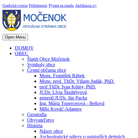
Grafická verzia
Prihlásenie
Pýtam sa úradu
Aplikácia o+
Open Menu
DOMOV
OBEC
Štatút Obce Močenok
Symboly obce
Čestní občania obce
Mons. František Rábek
Mons. prof. ThDr. Viliam Judák, PhD.
prof.ThDr. Ivan Kútny, PhD.
JUDr. Lívia Škultétyová
generál JUDr. Ján Packa
Ing. Mária Topercerová - Beňová
Mišo Kováč-Adamov
Geografia
Obyvateľstvo
História
Názov obce
Archeologické nálezy o najstarších dejinách