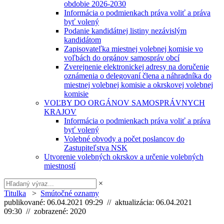
obdobie 2026-2030
Informácia o podmienkach práva voliť a práva
byť volený
Podanie kandidátnej listiny nezávislým
kandidátom
Zapisovateľka miestnej volebnej komisie vo
voľbách do orgánov samospráv obcí
Zverejnenie elektronickej adresy na doručenie
oznámenia o delegovaní člena a náhradníka do
miestnej volebnej komisie a okrskovej volebnej
komisie
VOĽBY DO ORGÁNOV SAMOSPRÁVNYCH
KRAJOV
Informácia o podmienkach práva voliť a práva
byť volený
Volebné obvody a počet poslancov do
Zastupiteľstva NSK
Utvorenie volebných okrskov a určenie volebných
miestností
×
Titulka
>
Smútočné oznamy
publikované: 06.04.2021 09:29 // aktualizácia: 06.04.2021
09:30 // zobrazené: 2020