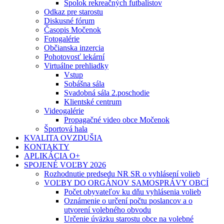
Spolok rekreačných futbalistov
Odkaz pre starostu
Diskusné fórum
Časopis Močenok
Fotogalérie
Občianska inzercia
Pohotovosť lekární
Virtuálne prehliadky
Vstup
Sobášna sála
Svadobná sála 2.poschodie
Klientské centrum
Videogalérie
Propagačné video obce Močenok
Športová hala
KVALITA OVZDUŠIA
KONTAKTY
APLIKÁCIA O+
SPOJENÉ VOĽBY 2026
Rozhodnutie predsedu NR SR o vyhlásení volieb
VOĽBY DO ORGÁNOV SAMOSPRÁVY OBCÍ
Počet obyvateľov ku dňu vyhlásenia volieb
Oznámenie o určení počtu poslancov a o
utvorení volebného obvodu
Určenie úväzku starostu obce na volebné