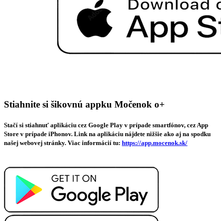
Stiahnite si šikovnú appku Močenok o+
Stačí si stiahnuť aplikáciu cez Google Play v prípade smartfónov, cez App
Store v prípade iPhonov. Link na aplikáciu nájdete nižšie ako aj na spodku
našej webovej stránky. Viac informácií tu:
https://app.mocenok.sk/