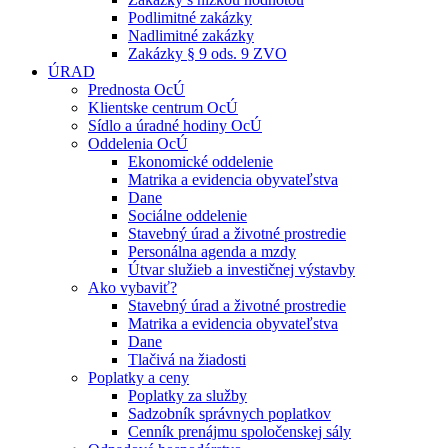
Podlimitné zakázky
Nadlimitné zakázky
Zakázky § 9 ods. 9 ZVO
ÚRAD
Prednosta OcÚ
Klientske centrum OcÚ
Sídlo a úradné hodiny OcÚ
Oddelenia OcÚ
Ekonomické oddelenie
Matrika a evidencia obyvateľstva
Dane
Sociálne oddelenie
Stavebný úrad a životné prostredie
Personálna agenda a mzdy
Útvar služieb a investičnej výstavby
Ako vybaviť?
Stavebný úrad a životné prostredie
Matrika a evidencia obyvateľstva
Dane
Tlačivá na žiadosti
Poplatky a ceny
Poplatky za služby
Sadzobník správnych poplatkov
Cenník prenájmu spoločenskej sály