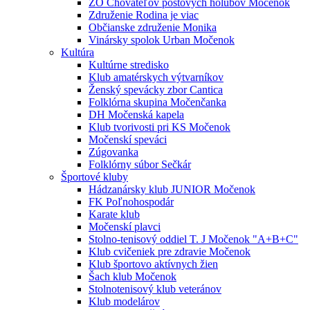
ZO Chovateľov poštových holubov Močenok
Združenie Rodina je viac
Občianske združenie Monika
Vinársky spolok Urban Močenok
Kultúra
Kultúrne stredisko
Klub amatérskych výtvarníkov
Ženský spevácky zbor Cantica
Folklórna skupina Močenčanka
DH Močenská kapela
Klub tvorivosti pri KS Močenok
Močenskí speváci
Zúgovanka
Folklórny súbor Sečkár
Športové kluby
Hádzanársky klub JUNIOR Močenok
FK Poľnohospodár
Karate klub
Močenskí plavci
Stolno-tenisový oddiel T. J Močenok "A+B+C"
Klub cvičeniek pre zdravie Močenok
Klub športovo aktívnych žien
Šach klub Močenok
Stolnotenisový klub veteránov
Klub modelárov