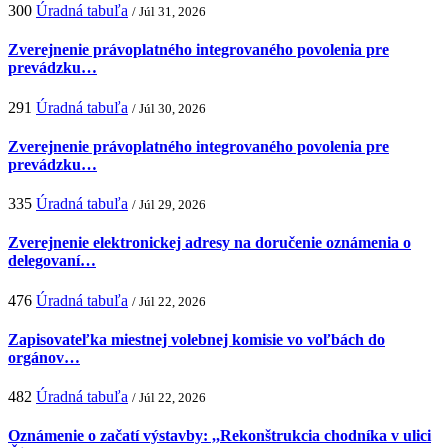
300
Úradná tabuľa
/ Júl 31, 2026
Zverejnenie právoplatného integrovaného povolenia pre
prevádzku…
291
Úradná tabuľa
/ Júl 30, 2026
Zverejnenie právoplatného integrovaného povolenia pre
prevádzku…
335
Úradná tabuľa
/ Júl 29, 2026
Zverejnenie elektronickej adresy na doručenie oznámenia o
delegovaní…
476
Úradná tabuľa
/ Júl 22, 2026
Zapisovateľka miestnej volebnej komisie vo voľbách do
orgánov…
482
Úradná tabuľa
/ Júl 22, 2026
Oznámenie o začatí výstavby: ,,Rekonštrukcia chodníka v ulici