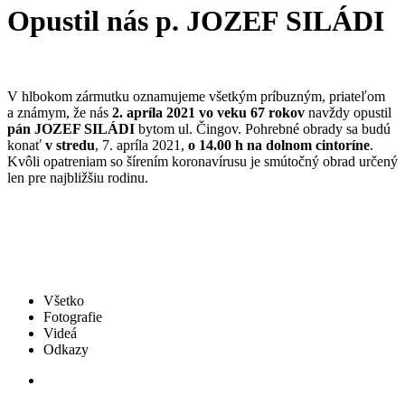
Opustil nás p. JOZEF SILÁDI
V hlbokom zármutku oznamujeme všetkým príbuzným, priateľom
a známym, že nás
2. apríla 2021 vo veku 67 rokov
navždy opustil
pán JOZEF SILÁDI
bytom ul. Čingov. Pohrebné obrady sa budú
konať
v stredu
, 7. apríla 2021,
o 14.00 h na dolnom cintoríne
.
Kvôli opatreniam so šírením koronavírusu je smútočný obrad určený
len pre najbližšiu rodinu.
Všetko
Fotografie
Videá
Odkazy