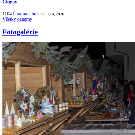
Čingov
1104
Úradná tabuľa
/ Júl 16, 2026
Všetky oznamy
Fotogalérie