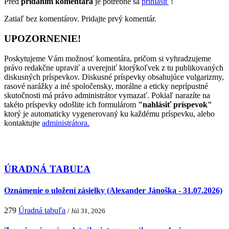
Pred
pridaním komentára
je potrebné sa
prihlásiť
!
Zatiaľ bez komentárov. Pridajte prvý komentár.
UPOZORNENIE!
Poskytujeme Vám možnosť komentára, pričom si vyhradzujeme
právo redakčne upraviť a uverejniť ktorýkoľvek z tu publikovaných
diskusných príspevkov. Diskusné príspevky obsahujúce vulgarizmy,
rasové narážky a iné spoločensky, morálne a eticky neprípustné
skutočnosti má právo administrátor vymazať. Pokiaľ narazíte na
takéto príspevky odošlite ich formulárom
"nahlásiť príspevok"
ktorý je automaticky vygenerovaný ku každému príspevku, alebo
kontaktujte
administrátora.
ÚRADNÁ TABUĽA
Oznámenie o uložení zásielky (Alexander Jánoška - 31.07.2026)
279
Úradná tabuľa
/ Júl 31, 2026