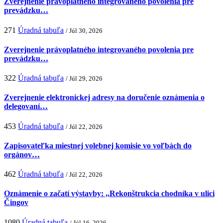
Zverejnenie právoplatného integrovaného povolenia pre
prevádzku…
271
Úradná tabuľa
/ Júl 30, 2026
Zverejnenie právoplatného integrovaného povolenia pre
prevádzku…
322
Úradná tabuľa
/ Júl 29, 2026
Zverejnenie elektronickej adresy na doručenie oznámenia o
delegovaní…
453
Úradná tabuľa
/ Júl 22, 2026
Zapisovateľka miestnej volebnej komisie vo voľbách do
orgánov…
462
Úradná tabuľa
/ Júl 22, 2026
Oznámenie o začatí výstavby: ,,Rekonštrukcia chodníka v ulici
Čingov
1080
Úradná tabuľa
/ Júl 16, 2026