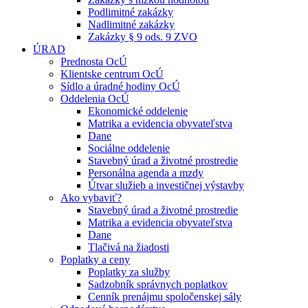
Podlimitné zakázky
Nadlimitné zakázky
Zakázky § 9 ods. 9 ZVO
ÚRAD
Prednosta OcÚ
Klientske centrum OcÚ
Sídlo a úradné hodiny OcÚ
Oddelenia OcÚ
Ekonomické oddelenie
Matrika a evidencia obyvateľstva
Dane
Sociálne oddelenie
Stavebný úrad a životné prostredie
Personálna agenda a mzdy
Útvar služieb a investičnej výstavby
Ako vybaviť?
Stavebný úrad a životné prostredie
Matrika a evidencia obyvateľstva
Dane
Tlačivá na žiadosti
Poplatky a ceny
Poplatky za služby
Sadzobník správnych poplatkov
Cenník prenájmu spoločenskej sály