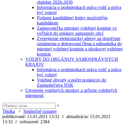
obdobie 2026-2030
Informácia o podmienkach práva voliť a práva
byť volený
Podanie kandidátnej listiny nezávislým
kandidátom
Zapisovateľka miestnej volebnej komisie vo
voľbách do orgánov samospráv obcí
Zverejnenie elektronickej adresy na doručenie
oznámenia o delegovaní člena a náhradníka do
miestnej volebnej komisie a okrskovej volebnej
komisie
VOĽBY DO ORGÁNOV SAMOSPRÁVNYCH
KRAJOV
Informácia o podmienkach práva voliť a práva
byť volený
Volebné obvody a počet poslancov do
Zastupiteľstva NSK
Utvorenie volebných okrskov a určenie volebných
miestností
×
Titulka
>
Smútočné oznamy
publikované: 15.01.2021 13:32 // aktualizácia: 15.01.2021
13:32 // zobrazené: 2384