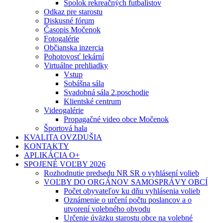
Spolok rekreačných futbalistov
Odkaz pre starostu
Diskusné fórum
Časopis Močenok
Fotogalérie
Občianska inzercia
Pohotovosť lekární
Virtuálne prehliadky
Vstup
Sobášna sála
Svadobná sála 2.poschodie
Klientské centrum
Videogalérie
Propagačné video obce Močenok
Športová hala
KVALITA OVZDUŠIA
KONTAKTY
APLIKÁCIA O+
SPOJENÉ VOĽBY 2026
Rozhodnutie predsedu NR SR o vyhlásení volieb
VOĽBY DO ORGÁNOV SAMOSPRÁVY OBCÍ
Počet obyvateľov ku dňu vyhlásenia volieb
Oznámenie o určení počtu poslancov a o
utvorení volebného obvodu
Určenie úväzku starostu obce na volebné