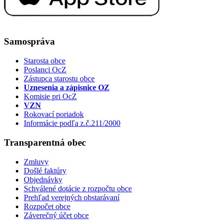
Samospráva
Starosta obce
Poslanci OcZ
Zástupca starostu obce
Uznesenia a zápisnice OZ
Komisie pri OcZ
VZN
Rokovací poriadok
Informácie podľa z.č.211/2000
Transparentná obec
Zmluvy
Došlé faktúry
Objednávky
Schválené dotácie z rozpočtu obce
Prehľad verejných obstarávaní
Rozpočet obce
Záverečný účet obce