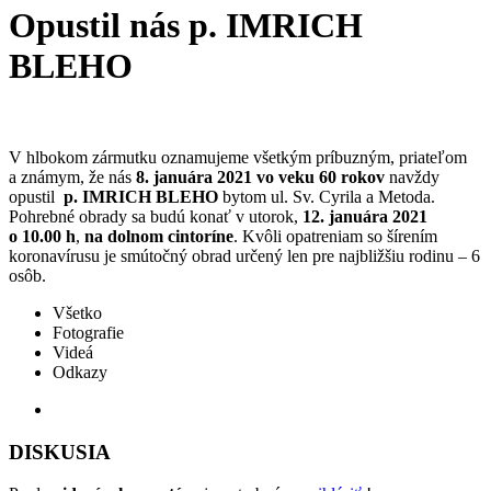
Opustil nás p. IMRICH
BLEHO
V hlbokom zármutku oznamujeme všetkým príbuzným, priateľom
a známym, že nás
8. januára 2021 vo veku 60 rokov
navždy
opustil
p. IMRICH BLEHO
bytom ul. Sv. Cyrila a Metoda.
Pohrebné obrady sa budú konať v utorok,
12. januára 2021
o 10.00 h
,
na dolnom cintoríne
. Kvôli opatreniam so šírením
koronavírusu je smútočný obrad určený len pre najbližšiu rodinu – 6
osôb.
Všetko
Fotografie
Videá
Odkazy
DISKUSIA