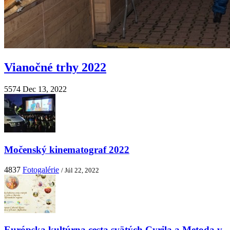
Vianočné trhy 2022
5574
Dec 13, 2022
Močenský kinematograf 2022
4837
Fotogalérie
/ Júl 22, 2022
Európska kultúrna cesta svätých Cyrila a Metoda v