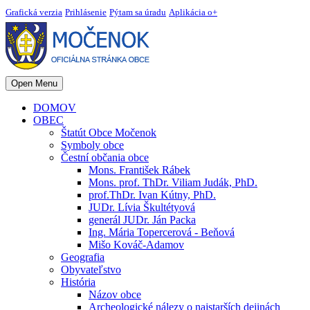
Grafická verzia
Prihlásenie
Pýtam sa úradu
Aplikácia o+
Open Menu
DOMOV
OBEC
Štatút Obce Močenok
Symboly obce
Čestní občania obce
Mons. František Rábek
Mons. prof. ThDr. Viliam Judák, PhD.
prof.ThDr. Ivan Kútny, PhD.
JUDr. Lívia Škultétyová
generál JUDr. Ján Packa
Ing. Mária Topercerová - Beňová
Mišo Kováč-Adamov
Geografia
Obyvateľstvo
História
Názov obce
Archeologické nálezy o najstarších dejinách