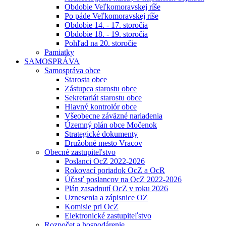
Obdobie Veľkomoravskej ríše
Po páde Veľkomoravskej ríše
Obdobie 14. - 17. storočia
Obdobie 18. - 19. storočia
Pohľad na 20. storočie
Pamiatky
SAMOSPRÁVA
Samospráva obce
Starosta obce
Zástupca starostu obce
Sekretariát starostu obce
Hlavný kontrolór obce
Všeobecne záväzné nariadenia
Územný plán obce Močenok
Strategické dokumenty
Družobné mesto Vracov
Obecné zastupiteľstvo
Poslanci OcZ 2022-2026
Rokovací poriadok OcZ a OcR
Účasť poslancov na OcZ 2022-2026
Plán zasadnutí OcZ v roku 2026
Uznesenia a zápisnice OZ
Komisie pri OcZ
Elektronické zastupiteľstvo
Rozpočet a hospodárenie