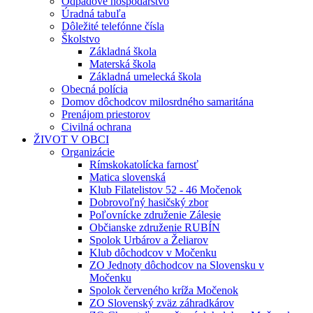
Odpadové hospodárstvo
Úradná tabuľa
Dôležité telefónne čísla
Školstvo
Základná škola
Materská škola
Základná umelecká škola
Obecná polícia
Domov dôchodcov milosrdného samaritána
Prenájom priestorov
Civilná ochrana
ŽIVOT V OBCI
Organizácie
Rímskokatolícka farnosť
Matica slovenská
Klub Filatelistov 52 - 46 Močenok
Dobrovoľný hasičský zbor
Poľovnícke združenie Zálesie
Občianske združenie RUBÍN
Spolok Urbárov a Želiarov
Klub dôchodcov v Močenku
ZO Jednoty dôchodcov na Slovensku v
Močenku
Spolok červeného kríža Močenok
ZO Slovenský zväz záhradkárov