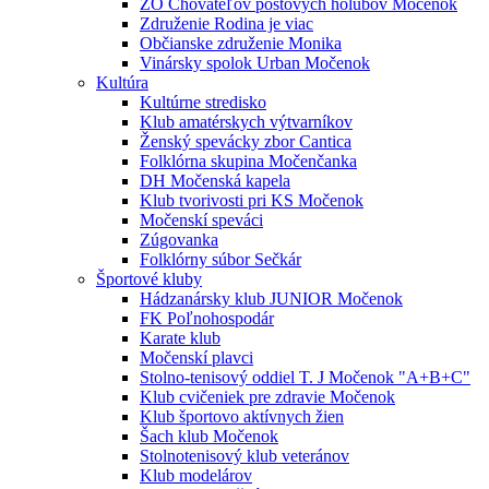
ZO Chovateľov poštových holubov Močenok
Združenie Rodina je viac
Občianske združenie Monika
Vinársky spolok Urban Močenok
Kultúra
Kultúrne stredisko
Klub amatérskych výtvarníkov
Ženský spevácky zbor Cantica
Folklórna skupina Močenčanka
DH Močenská kapela
Klub tvorivosti pri KS Močenok
Močenskí speváci
Zúgovanka
Folklórny súbor Sečkár
Športové kluby
Hádzanársky klub JUNIOR Močenok
FK Poľnohospodár
Karate klub
Močenskí plavci
Stolno-tenisový oddiel T. J Močenok "A+B+C"
Klub cvičeniek pre zdravie Močenok
Klub športovo aktívnych žien
Šach klub Močenok
Stolnotenisový klub veteránov
Klub modelárov