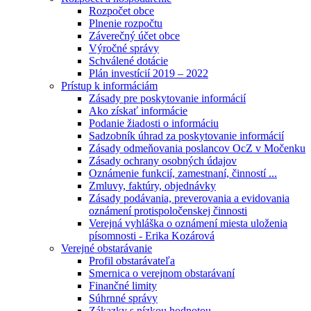
Rozpočet obce
Plnenie rozpočtu
Záverečný účet obce
Výročné správy
Schválené dotácie
Plán investícií 2019 – 2022
Prístup k informáciám
Zásady pre poskytovanie informácií
Ako získať informácie
Podanie žiadosti o informáciu
Sadzobník úhrad za poskytovanie informácií
Zásady odmeňovania poslancov OcZ v Močenku
Zásady ochrany osobných údajov
Oznámenie funkcií, zamestnaní, činností ...
Zmluvy, faktúry, objednávky
Zásady podávania, preverovania a evidovania
oznámení protispoločenskej činnosti
Verejná vyhláška o oznámení miesta uloženia
písomnosti - Erika Kozárová
Verejné obstarávanie
Profil obstarávateľa
Smernica o verejnom obstarávaní
Finančné limity
Súhrnné správy
Zákazky s nízkou hodnotou