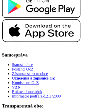
Samospráva
Starosta obce
Poslanci OcZ
Zástupca starostu obce
Uznesenia a zápisnice OZ
Komisie pri OcZ
VZN
Rokovací poriadok
Informácie podľa z.č.211/2000
Transparentná obec