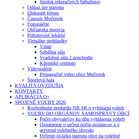
Spolok rekreačných futbalistov
Odkaz pre starostu
Diskusné fórum
Časopis Močenok
Fotogalérie
Občianska inzercia
Pohotovosť lekární
Virtuálne prehliadky
Vstup
Sobášna sála
Svadobná sála 2.poschodie
Klientské centrum
Videogalérie
Propagačné video obce Močenok
Športová hala
KVALITA OVZDUŠIA
KONTAKTY
APLIKÁCIA O+
SPOJENÉ VOĽBY 2026
Rozhodnutie predsedu NR SR o vyhlásení volieb
VOĽBY DO ORGÁNOV SAMOSPRÁVY OBCÍ
Počet obyvateľov ku dňu vyhlásenia volieb
Oznámenie o určení počtu poslancov a o
utvorení volebného obvodu
Určenie úväzku starostu obce na volebné