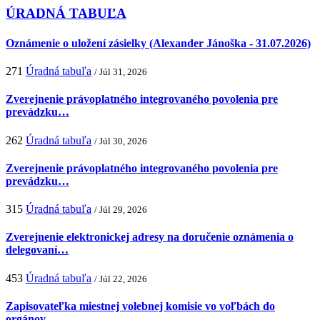
ÚRADNÁ TABUĽA
Oznámenie o uložení zásielky (Alexander Jánoška - 31.07.2026)
271
Úradná tabuľa
/ Júl 31, 2026
Zverejnenie právoplatného integrovaného povolenia pre
prevádzku…
262
Úradná tabuľa
/ Júl 30, 2026
Zverejnenie právoplatného integrovaného povolenia pre
prevádzku…
315
Úradná tabuľa
/ Júl 29, 2026
Zverejnenie elektronickej adresy na doručenie oznámenia o
delegovaní…
453
Úradná tabuľa
/ Júl 22, 2026
Zapisovateľka miestnej volebnej komisie vo voľbách do
orgánov…