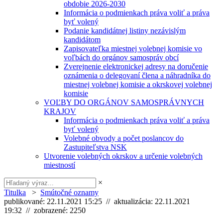
obdobie 2026-2030
Informácia o podmienkach práva voliť a práva
byť volený
Podanie kandidátnej listiny nezávislým
kandidátom
Zapisovateľka miestnej volebnej komisie vo
voľbách do orgánov samospráv obcí
Zverejnenie elektronickej adresy na doručenie
oznámenia o delegovaní člena a náhradníka do
miestnej volebnej komisie a okrskovej volebnej
komisie
VOĽBY DO ORGÁNOV SAMOSPRÁVNYCH
KRAJOV
Informácia o podmienkach práva voliť a práva
byť volený
Volebné obvody a počet poslancov do
Zastupiteľstva NSK
Utvorenie volebných okrskov a určenie volebných
miestností
×
Titulka
>
Smútočné oznamy
publikované: 22.11.2021 15:25 // aktualizácia: 22.11.2021
19:32 // zobrazené: 2250