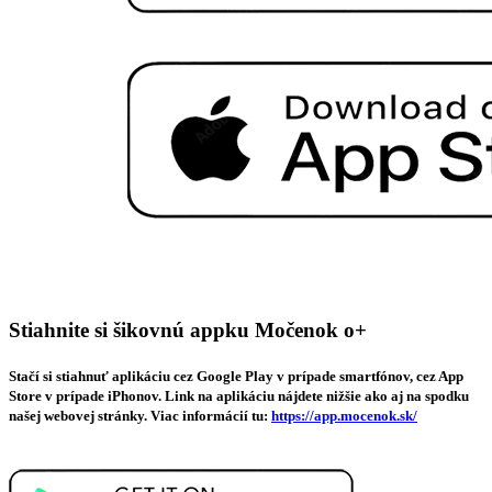
Stiahnite si šikovnú appku Močenok o+
Stačí si stiahnuť aplikáciu cez Google Play v prípade smartfónov, cez App
Store v prípade iPhonov. Link na aplikáciu nájdete nižšie ako aj na spodku
našej webovej stránky. Viac informácií tu:
https://app.mocenok.sk/