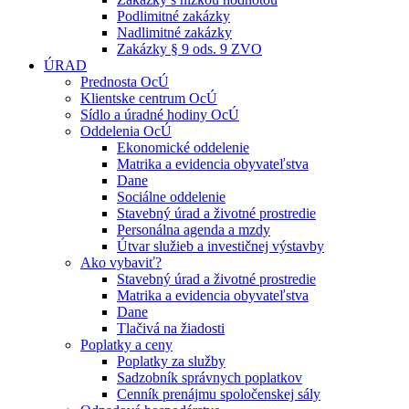
Podlimitné zakázky
Nadlimitné zakázky
Zakázky § 9 ods. 9 ZVO
ÚRAD
Prednosta OcÚ
Klientske centrum OcÚ
Sídlo a úradné hodiny OcÚ
Oddelenia OcÚ
Ekonomické oddelenie
Matrika a evidencia obyvateľstva
Dane
Sociálne oddelenie
Stavebný úrad a životné prostredie
Personálna agenda a mzdy
Útvar služieb a investičnej výstavby
Ako vybaviť?
Stavebný úrad a životné prostredie
Matrika a evidencia obyvateľstva
Dane
Tlačivá na žiadosti
Poplatky a ceny
Poplatky za služby
Sadzobník správnych poplatkov
Cenník prenájmu spoločenskej sály