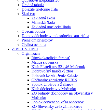
Odpadové hospodárstvo
Úradná tabuľa
Dôležité telefónne čísla
Školstvo
Základná škola
Materská škola
Základná umelecká škola
Obecná polícia
Domov dôchodcov milosrdného samaritána
Prenájom priestorov
Civilná ochrana
ŽIVOT V OBCI
Organizácie
Rímskokatolícka farnosť
Matica slovenská
Klub Filatelistov 52 - 46 Močenok
Dobrovoľný hasičský zbor
Poľovnícke združenie Zálesie
Občianske združenie RUBÍN
Spolok Urbárov a Želiarov
Klub dôchodcov v Močenku
ZO Jednoty dôchodcov na Slovensku v
Močenku
Spolok červeného kríža Močenok
ZO Slovenský zväz záhradkárov