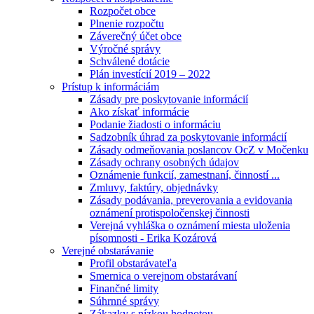
Rozpočet obce
Plnenie rozpočtu
Záverečný účet obce
Výročné správy
Schválené dotácie
Plán investícií 2019 – 2022
Prístup k informáciám
Zásady pre poskytovanie informácií
Ako získať informácie
Podanie žiadosti o informáciu
Sadzobník úhrad za poskytovanie informácií
Zásady odmeňovania poslancov OcZ v Močenku
Zásady ochrany osobných údajov
Oznámenie funkcií, zamestnaní, činností ...
Zmluvy, faktúry, objednávky
Zásady podávania, preverovania a evidovania
oznámení protispoločenskej činnosti
Verejná vyhláška o oznámení miesta uloženia
písomnosti - Erika Kozárová
Verejné obstarávanie
Profil obstarávateľa
Smernica o verejnom obstarávaní
Finančné limity
Súhrnné správy
Zákazky s nízkou hodnotou