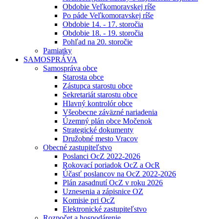
Obdobie Veľkomoravskej ríše
Po páde Veľkomoravskej ríše
Obdobie 14. - 17. storočia
Obdobie 18. - 19. storočia
Pohľad na 20. storočie
Pamiatky
SAMOSPRÁVA
Samospráva obce
Starosta obce
Zástupca starostu obce
Sekretariát starostu obce
Hlavný kontrolór obce
Všeobecne záväzné nariadenia
Územný plán obce Močenok
Strategické dokumenty
Družobné mesto Vracov
Obecné zastupiteľstvo
Poslanci OcZ 2022-2026
Rokovací poriadok OcZ a OcR
Účasť poslancov na OcZ 2022-2026
Plán zasadnutí OcZ v roku 2026
Uznesenia a zápisnice OZ
Komisie pri OcZ
Elektronické zastupiteľstvo
Rozpočet a hospodárenie