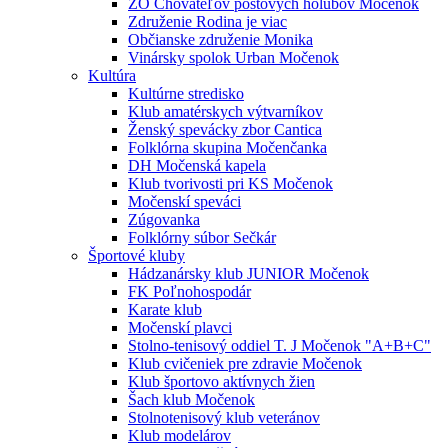
ZO Chovateľov poštových holubov Močenok
Združenie Rodina je viac
Občianske združenie Monika
Vinársky spolok Urban Močenok
Kultúra
Kultúrne stredisko
Klub amatérskych výtvarníkov
Ženský spevácky zbor Cantica
Folklórna skupina Močenčanka
DH Močenská kapela
Klub tvorivosti pri KS Močenok
Močenskí speváci
Zúgovanka
Folklórny súbor Sečkár
Športové kluby
Hádzanársky klub JUNIOR Močenok
FK Poľnohospodár
Karate klub
Močenskí plavci
Stolno-tenisový oddiel T. J Močenok "A+B+C"
Klub cvičeniek pre zdravie Močenok
Klub športovo aktívnych žien
Šach klub Močenok
Stolnotenisový klub veteránov
Klub modelárov