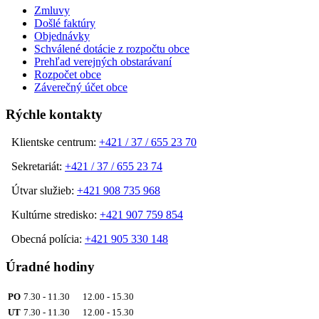
Zmluvy
Došlé faktúry
Objednávky
Schválené dotácie z rozpočtu obce
Prehľad verejných obstarávaní
Rozpočet obce
Záverečný účet obce
Rýchle kontakty
Klientske centrum:
+421 / 37 / 655 23 70
Sekretariát:
+421 / 37 / 655 23 74
Útvar služieb:
+421 908 735 968
Kultúrne stredisko:
+421 907 759 854
Obecná polícia:
+421 905 330 148
Úradné hodiny
PO
7.30 - 11.30 12.00 - 15.30
UT
7.30 - 11.30 12.00 - 15.30