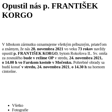
Opustil nás p. FRANTIŠEK
KORGO
V hlbokom zármutku oznamujeme všetkým príbuzným, priateľom
a známym, že nás
20. novembra 2021
vo veku
73 rokov
navždy
opustil
p. FRANTIŠEK KORGO
, bytom Rokošova II.. Sv. omša
za zosnulého
bude v režime OP
v stredu,
24. novembra 2021,
o 14.00 h vo Farskom kostole v Močenku.
Pohrebné obrady sa
budú konať
v stredu, 24. novembra 2021
,
o 14.30 h
na hornom
cintoríne.
Všetko
Fotografie