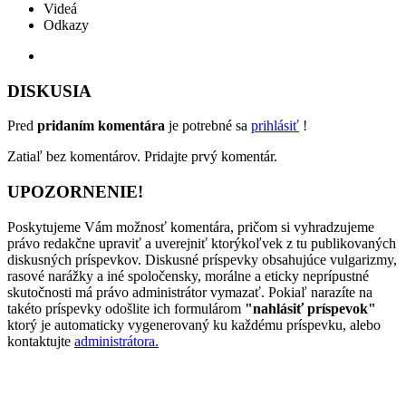
Videá
Odkazy
DISKUSIA
Pred
pridaním komentára
je potrebné sa
prihlásiť
!
Zatiaľ bez komentárov. Pridajte prvý komentár.
UPOZORNENIE!
Poskytujeme Vám možnosť komentára, pričom si vyhradzujeme
právo redakčne upraviť a uverejniť ktorýkoľvek z tu publikovaných
diskusných príspevkov. Diskusné príspevky obsahujúce vulgarizmy,
rasové narážky a iné spoločensky, morálne a eticky neprípustné
skutočnosti má právo administrátor vymazať. Pokiaľ narazíte na
takéto príspevky odošlite ich formulárom
"nahlásiť príspevok"
ktorý je automaticky vygenerovaný ku každému príspevku, alebo
kontaktujte
administrátora.