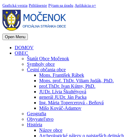
Grafická verzia
Prihlásenie
Pýtam sa úradu
Aplikácia o+
Open Menu
DOMOV
OBEC
Štatút Obce Močenok
Symboly obce
Čestní občania obce
Mons. František Rábek
Mons. prof. ThDr. Viliam Judák, PhD.
prof.ThDr. Ivan Kútny, PhD.
JUDr. Lívia Škultétyová
generál JUDr. Ján Packa
Ing. Mária Topercerová - Beňová
Mišo Kováč-Adamov
Geografia
Obyvateľstvo
História
Názov obce
Archeologické nálezy o najstarších dejinách