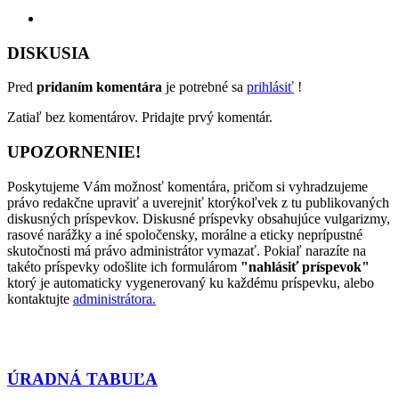
DISKUSIA
Pred
pridaním komentára
je potrebné sa
prihlásiť
!
Zatiaľ bez komentárov. Pridajte prvý komentár.
UPOZORNENIE!
Poskytujeme Vám možnosť komentára, pričom si vyhradzujeme
právo redakčne upraviť a uverejniť ktorýkoľvek z tu publikovaných
diskusných príspevkov. Diskusné príspevky obsahujúce vulgarizmy,
rasové narážky a iné spoločensky, morálne a eticky neprípustné
skutočnosti má právo administrátor vymazať. Pokiaľ narazíte na
takéto príspevky odošlite ich formulárom
"nahlásiť príspevok"
ktorý je automaticky vygenerovaný ku každému príspevku, alebo
kontaktujte
administrátora.
ÚRADNÁ TABUĽA