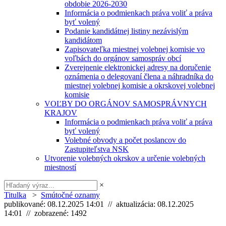
obdobie 2026-2030
Informácia o podmienkach práva voliť a práva
byť volený
Podanie kandidátnej listiny nezávislým
kandidátom
Zapisovateľka miestnej volebnej komisie vo
voľbách do orgánov samospráv obcí
Zverejnenie elektronickej adresy na doručenie
oznámenia o delegovaní člena a náhradníka do
miestnej volebnej komisie a okrskovej volebnej
komisie
VOĽBY DO ORGÁNOV SAMOSPRÁVNYCH
KRAJOV
Informácia o podmienkach práva voliť a práva
byť volený
Volebné obvody a počet poslancov do
Zastupiteľstva NSK
Utvorenie volebných okrskov a určenie volebných
miestností
×
Titulka
>
Smútočné oznamy
publikované: 08.12.2025 14:01 // aktualizácia: 08.12.2025
14:01 // zobrazené: 1492