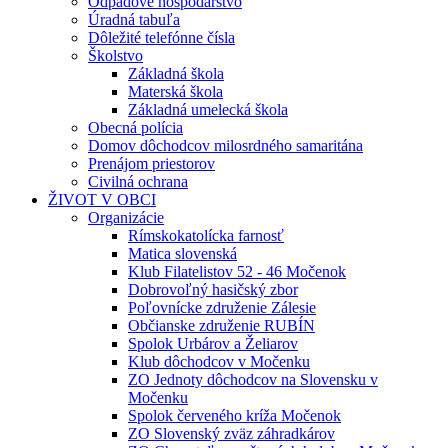
Odpadové hospodárstvo
Úradná tabuľa
Dôležité telefónne čísla
Školstvo
Základná škola
Materská škola
Základná umelecká škola
Obecná polícia
Domov dôchodcov milosrdného samaritána
Prenájom priestorov
Civilná ochrana
ŽIVOT V OBCI
Organizácie
Rímskokatolícka farnosť
Matica slovenská
Klub Filatelistov 52 - 46 Močenok
Dobrovoľný hasičský zbor
Poľovnícke združenie Zálesie
Občianske združenie RUBÍN
Spolok Urbárov a Želiarov
Klub dôchodcov v Močenku
ZO Jednoty dôchodcov na Slovensku v
Močenku
Spolok červeného kríža Močenok
ZO Slovenský zväz záhradkárov