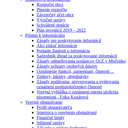
Rozpočet obce
Plnenie rozpočtu
Záverečný účet obce
Výročné správy
Schválené dotácie
Plán investícií 2019 – 2022
Prístup k informáciám
Zásady pre poskytovanie informácií
Ako získať informácie
Podanie žiadosti o informáciu
Sadzobník úhrad za poskytovanie informácií
Zásady odmeňovania poslancov OcZ v Močenku
Zásady ochrany osobných údajov
Oznámenie funkcií, zamestnaní, činností ...
Zmluvy, faktúry, objednávky
Zásady podávania, preverovania a evidovania
oznámení protispoločenskej činnosti
Verejná vyhláška o oznámení miesta uloženia
písomnosti - Erika Kozárová
Verejné obstarávanie
Profil obstarávateľa
Smernica o verejnom obstarávaní
Finančné limity
Súhrnné správy
Zákazky s nízkou hodnotou