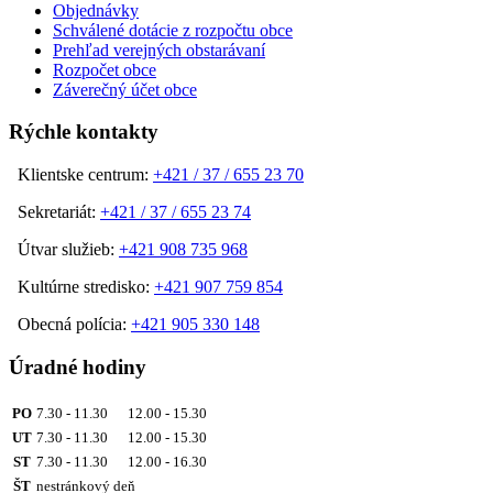
Objednávky
Schválené dotácie z rozpočtu obce
Prehľad verejných obstarávaní
Rozpočet obce
Záverečný účet obce
Rýchle kontakty
Klientske centrum:
+421 / 37 / 655 23 70
Sekretariát:
+421 / 37 / 655 23 74
Útvar služieb:
+421 908 735 968
Kultúrne stredisko:
+421 907 759 854
Obecná polícia:
+421 905 330 148
Úradné hodiny
PO
7.30 - 11.30 12.00 - 15.30
UT
7.30 - 11.30 12.00 - 15.30
ST
7.30 - 11.30 12.00 - 16.30
ŠT
nestránkový deň