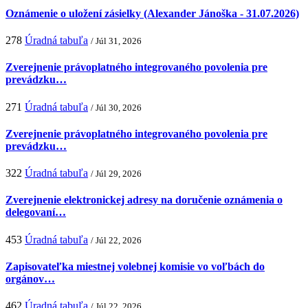
Oznámenie o uložení zásielky (Alexander Jánoška - 31.07.2026)
278
Úradná tabuľa
/ Júl 31, 2026
Zverejnenie právoplatného integrovaného povolenia pre
prevádzku…
271
Úradná tabuľa
/ Júl 30, 2026
Zverejnenie právoplatného integrovaného povolenia pre
prevádzku…
322
Úradná tabuľa
/ Júl 29, 2026
Zverejnenie elektronickej adresy na doručenie oznámenia o
delegovaní…
453
Úradná tabuľa
/ Júl 22, 2026
Zapisovateľka miestnej volebnej komisie vo voľbách do
orgánov…
462
Úradná tabuľa
/ Júl 22, 2026