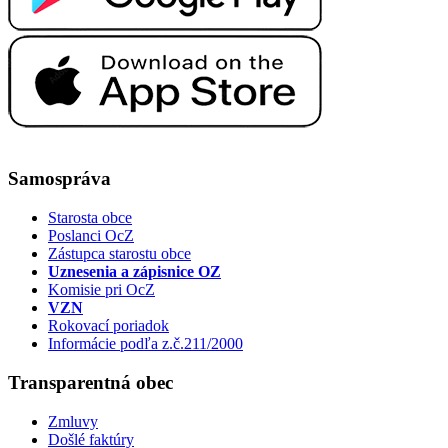
Samospráva
Starosta obce
Poslanci OcZ
Zástupca starostu obce
Uznesenia a zápisnice OZ
Komisie pri OcZ
VZN
Rokovací poriadok
Informácie podľa z.č.211/2000
Transparentná obec
Zmluvy
Došlé faktúry