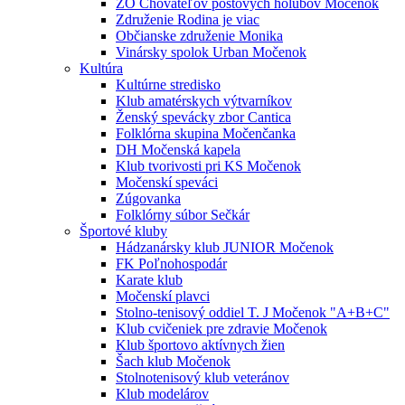
ZO Chovateľov poštových holubov Močenok
Združenie Rodina je viac
Občianske združenie Monika
Vinársky spolok Urban Močenok
Kultúra
Kultúrne stredisko
Klub amatérskych výtvarníkov
Ženský spevácky zbor Cantica
Folklórna skupina Močenčanka
DH Močenská kapela
Klub tvorivosti pri KS Močenok
Močenskí speváci
Zúgovanka
Folklórny súbor Sečkár
Športové kluby
Hádzanársky klub JUNIOR Močenok
FK Poľnohospodár
Karate klub
Močenskí plavci
Stolno-tenisový oddiel T. J Močenok "A+B+C"
Klub cvičeniek pre zdravie Močenok
Klub športovo aktívnych žien
Šach klub Močenok
Stolnotenisový klub veteránov
Klub modelárov