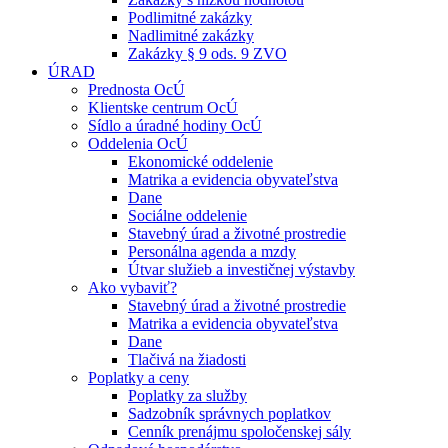
Podlimitné zakázky
Nadlimitné zakázky
Zakázky § 9 ods. 9 ZVO
ÚRAD
Prednosta OcÚ
Klientske centrum OcÚ
Sídlo a úradné hodiny OcÚ
Oddelenia OcÚ
Ekonomické oddelenie
Matrika a evidencia obyvateľstva
Dane
Sociálne oddelenie
Stavebný úrad a životné prostredie
Personálna agenda a mzdy
Útvar služieb a investičnej výstavby
Ako vybaviť?
Stavebný úrad a životné prostredie
Matrika a evidencia obyvateľstva
Dane
Tlačivá na žiadosti
Poplatky a ceny
Poplatky za služby
Sadzobník správnych poplatkov
Cenník prenájmu spoločenskej sály