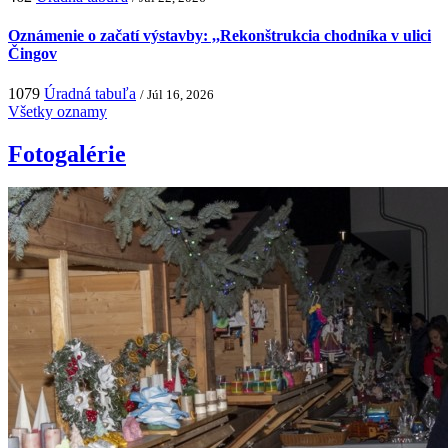
Oznámenie o začatí výstavby: ,,Rekonštrukcia chodníka v ulici
Čingov
1079
Úradná tabuľa
/ Júl 16, 2026
Všetky oznamy
Fotogalérie