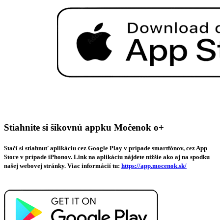
Stiahnite si šikovnú appku Močenok o+
Stačí si stiahnuť aplikáciu cez Google Play v prípade smartfónov, cez App
Store v prípade iPhonov. Link na aplikáciu nájdete nižšie ako aj na spodku
našej webovej stránky. Viac informácií tu:
https://app.mocenok.sk/