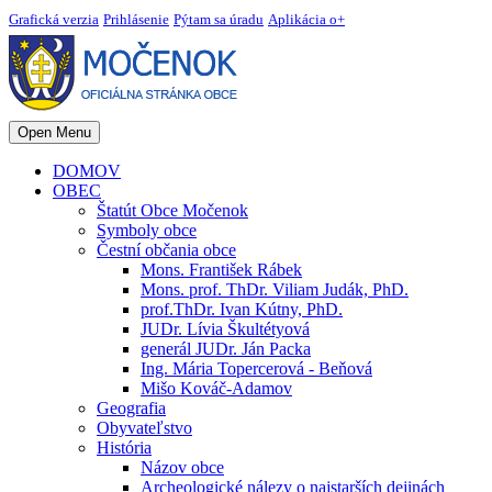
Grafická verzia
Prihlásenie
Pýtam sa úradu
Aplikácia o+
Open Menu
DOMOV
OBEC
Štatút Obce Močenok
Symboly obce
Čestní občania obce
Mons. František Rábek
Mons. prof. ThDr. Viliam Judák, PhD.
prof.ThDr. Ivan Kútny, PhD.
JUDr. Lívia Škultétyová
generál JUDr. Ján Packa
Ing. Mária Topercerová - Beňová
Mišo Kováč-Adamov
Geografia
Obyvateľstvo
História
Názov obce
Archeologické nálezy o najstarších dejinách