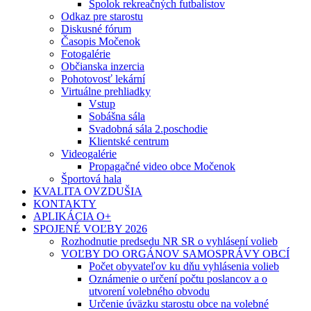
Spolok rekreačných futbalistov
Odkaz pre starostu
Diskusné fórum
Časopis Močenok
Fotogalérie
Občianska inzercia
Pohotovosť lekární
Virtuálne prehliadky
Vstup
Sobášna sála
Svadobná sála 2.poschodie
Klientské centrum
Videogalérie
Propagačné video obce Močenok
Športová hala
KVALITA OVZDUŠIA
KONTAKTY
APLIKÁCIA O+
SPOJENÉ VOĽBY 2026
Rozhodnutie predsedu NR SR o vyhlásení volieb
VOĽBY DO ORGÁNOV SAMOSPRÁVY OBCÍ
Počet obyvateľov ku dňu vyhlásenia volieb
Oznámenie o určení počtu poslancov a o
utvorení volebného obvodu
Určenie úväzku starostu obce na volebné