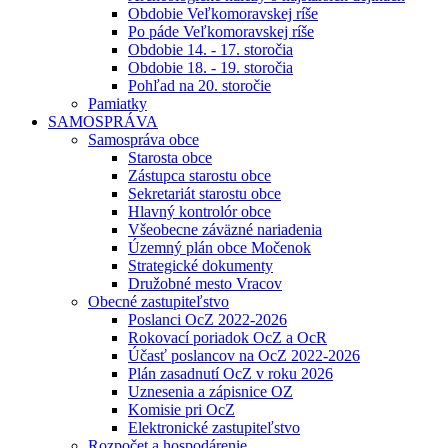
Obdobie Veľkomoravskej ríše
Po páde Veľkomoravskej ríše
Obdobie 14. - 17. storočia
Obdobie 18. - 19. storočia
Pohľad na 20. storočie
Pamiatky
SAMOSPRÁVA
Samospráva obce
Starosta obce
Zástupca starostu obce
Sekretariát starostu obce
Hlavný kontrolór obce
Všeobecne záväzné nariadenia
Územný plán obce Močenok
Strategické dokumenty
Družobné mesto Vracov
Obecné zastupiteľstvo
Poslanci OcZ 2022-2026
Rokovací poriadok OcZ a OcR
Účasť poslancov na OcZ 2022-2026
Plán zasadnutí OcZ v roku 2026
Uznesenia a zápisnice OZ
Komisie pri OcZ
Elektronické zastupiteľstvo
Rozpočet a hospodárenie