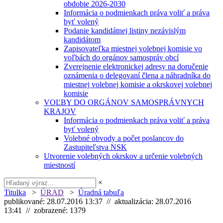
obdobie 2026-2030
Informácia o podmienkach práva voliť a práva
byť volený
Podanie kandidátnej listiny nezávislým
kandidátom
Zapisovateľka miestnej volebnej komisie vo
voľbách do orgánov samospráv obcí
Zverejnenie elektronickej adresy na doručenie
oznámenia o delegovaní člena a náhradníka do
miestnej volebnej komisie a okrskovej volebnej
komisie
VOĽBY DO ORGÁNOV SAMOSPRÁVNYCH
KRAJOV
Informácia o podmienkach práva voliť a práva
byť volený
Volebné obvody a počet poslancov do
Zastupiteľstva NSK
Utvorenie volebných okrskov a určenie volebných
miestností
×
Titulka
>
ÚRAD
>
Úradná tabuľa
publikované: 28.07.2016 13:37 // aktualizácia: 28.07.2016
13:41 // zobrazené: 1379