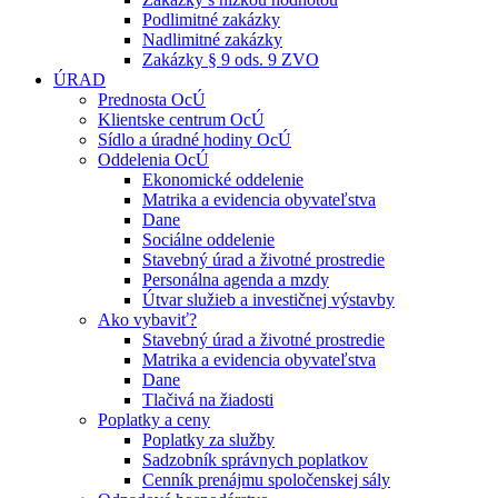
Podlimitné zakázky
Nadlimitné zakázky
Zakázky § 9 ods. 9 ZVO
ÚRAD
Prednosta OcÚ
Klientske centrum OcÚ
Sídlo a úradné hodiny OcÚ
Oddelenia OcÚ
Ekonomické oddelenie
Matrika a evidencia obyvateľstva
Dane
Sociálne oddelenie
Stavebný úrad a životné prostredie
Personálna agenda a mzdy
Útvar služieb a investičnej výstavby
Ako vybaviť?
Stavebný úrad a životné prostredie
Matrika a evidencia obyvateľstva
Dane
Tlačivá na žiadosti
Poplatky a ceny
Poplatky za služby
Sadzobník správnych poplatkov
Cenník prenájmu spoločenskej sály