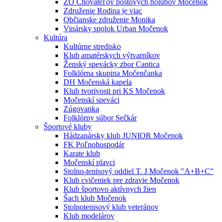
ZO Chovateľov poštových holubov Močenok
Združenie Rodina je viac
Občianske združenie Monika
Vinársky spolok Urban Močenok
Kultúra
Kultúrne stredisko
Klub amatérskych výtvarníkov
Ženský spevácky zbor Cantica
Folklórna skupina Močenčanka
DH Močenská kapela
Klub tvorivosti pri KS Močenok
Močenskí speváci
Zúgovanka
Folklórny súbor Sečkár
Športové kluby
Hádzanársky klub JUNIOR Močenok
FK Poľnohospodár
Karate klub
Močenskí plavci
Stolno-tenisový oddiel T. J Močenok "A+B+C"
Klub cvičeniek pre zdravie Močenok
Klub športovo aktívnych žien
Šach klub Močenok
Stolnotenisový klub veteránov
Klub modelárov