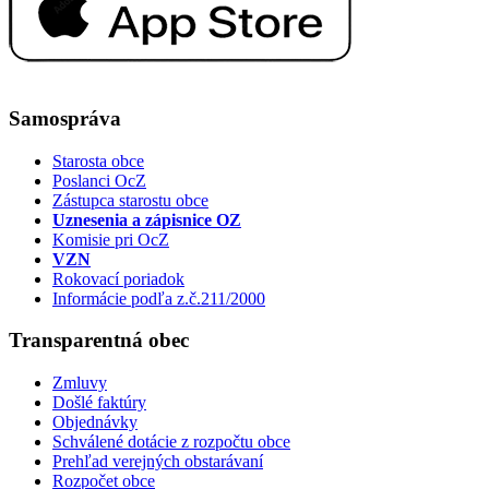
Samospráva
Starosta obce
Poslanci OcZ
Zástupca starostu obce
Uznesenia a zápisnice OZ
Komisie pri OcZ
VZN
Rokovací poriadok
Informácie podľa z.č.211/2000
Transparentná obec
Zmluvy
Došlé faktúry
Objednávky
Schválené dotácie z rozpočtu obce
Prehľad verejných obstarávaní
Rozpočet obce