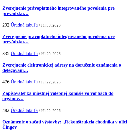
Zverejnenie právoplatného integrovaného povolenia pre
prevádzku…
292
Úradná tabuľa
/ Júl 30, 2026
Zverejnenie právoplatného integrovaného povolenia pre
prevádzku…
335
Úradná tabuľa
/ Júl 29, 2026
Zverejnenie elektronickej adresy na doručenie oznámenia o
delegovaní…
476
Úradná tabuľa
/ Júl 22, 2026
Zapisovateľka miestnej volebnej komisie vo voľbách do
orgánov…
482
Úradná tabuľa
/ Júl 22, 2026
Oznámenie o začatí výstavby: ,,Rekonštrukcia chodníka v ulici
Čingov