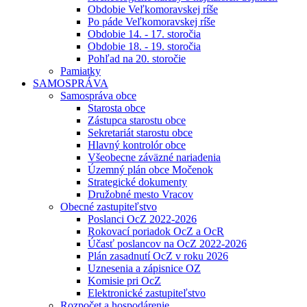
Obdobie Veľkomoravskej ríše
Po páde Veľkomoravskej ríše
Obdobie 14. - 17. storočia
Obdobie 18. - 19. storočia
Pohľad na 20. storočie
Pamiatky
SAMOSPRÁVA
Samospráva obce
Starosta obce
Zástupca starostu obce
Sekretariát starostu obce
Hlavný kontrolór obce
Všeobecne záväzné nariadenia
Územný plán obce Močenok
Strategické dokumenty
Družobné mesto Vracov
Obecné zastupiteľstvo
Poslanci OcZ 2022-2026
Rokovací poriadok OcZ a OcR
Účasť poslancov na OcZ 2022-2026
Plán zasadnutí OcZ v roku 2026
Uznesenia a zápisnice OZ
Komisie pri OcZ
Elektronické zastupiteľstvo
Rozpočet a hospodárenie