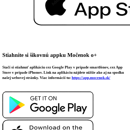
Stiahnite si šikovnú appku Močenok o+
Stačí si stiahnuť aplikáciu cez Google Play v prípade smartfónov, cez App
Store v prípade iPhonov. Link na aplikáciu nájdete nižšie ako aj na spodku
našej webovej stránky. Viac informácií tu:
https://app.mocenok.sk/