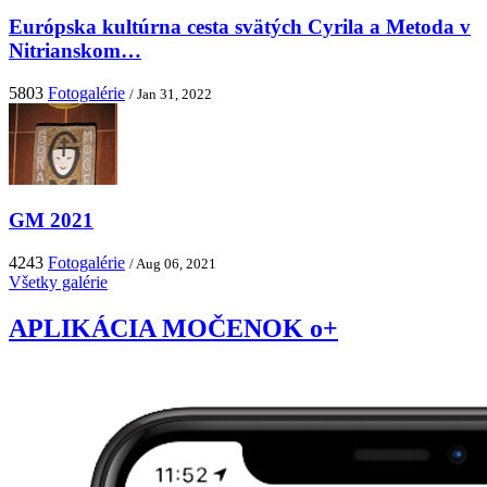
Európska kultúrna cesta svätých Cyrila a Metoda v
Nitrianskom…
5803
Fotogalérie
/ Jan 31, 2022
GM 2021
4243
Fotogalérie
/ Aug 06, 2021
Všetky galérie
APLIKÁCIA MOČENOK o+