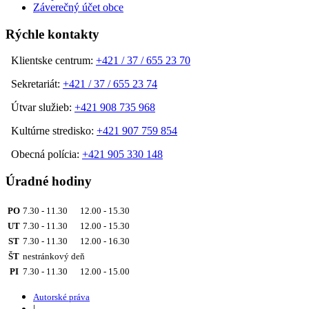
Záverečný účet obce
Rýchle kontakty
Klientske centrum:
+421 / 37 / 655 23 70
Sekretariát:
+421 / 37 / 655 23 74
Útvar služieb:
+421 908 735 968
Kultúrne stredisko:
+421 907 759 854
Obecná polícia:
+421 905 330 148
Úradné hodiny
PO
7.30 - 11.30 12.00 - 15.30
UT
7.30 - 11.30 12.00 - 15.30
ST
7.30 - 11.30 12.00 - 16.30
ŠT
nestránkový deň
PI
7.30 - 11.30 12.00 - 15.00
Autorské práva
|