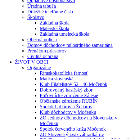
Odpadové hospodárstvo
Úradná tabuľa
Dôležité telefónne čísla
Školstvo
Základná škola
Materská škola
Základná umelecká škola
Obecná polícia
Domov dôchodcov milosrdného samaritána
Prenájom priestorov
Civilná ochrana
ŽIVOT V OBCI
Organizácie
Rímskokatolícka farnosť
Matica slovenská
Klub Filatelistov 52 - 46 Močenok
Dobrovoľný hasičský zbor
Poľovnícke združenie Zálesie
Občianske združenie RUBÍN
Spolok Urbárov a Želiarov
Klub dôchodcov v Močenku
ZO Jednoty dôchodcov na Slovensku v
Močenku
Spolok červeného kríža Močenok
ZO Slovenský zväz záhradkárov