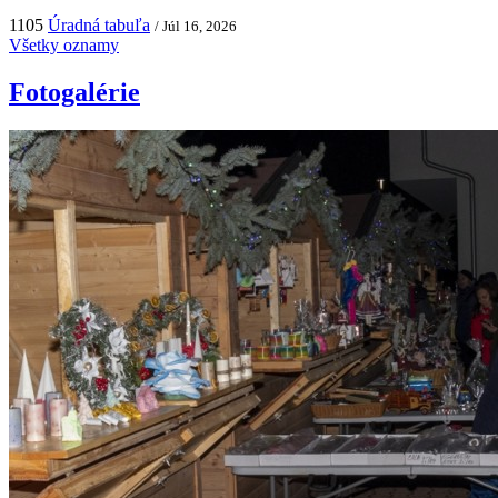
1105
Úradná tabuľa
/ Júl 16, 2026
Všetky oznamy
Fotogalérie