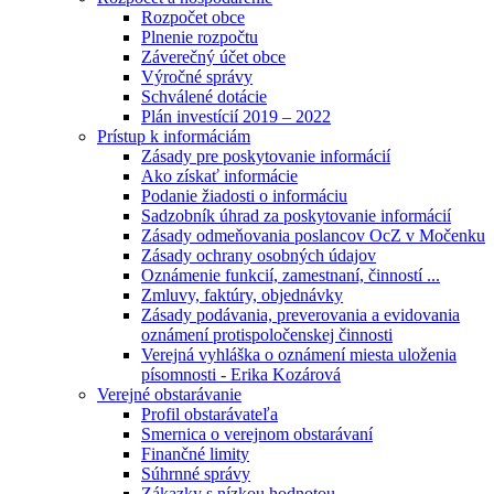
Rozpočet obce
Plnenie rozpočtu
Záverečný účet obce
Výročné správy
Schválené dotácie
Plán investícií 2019 – 2022
Prístup k informáciám
Zásady pre poskytovanie informácií
Ako získať informácie
Podanie žiadosti o informáciu
Sadzobník úhrad za poskytovanie informácií
Zásady odmeňovania poslancov OcZ v Močenku
Zásady ochrany osobných údajov
Oznámenie funkcií, zamestnaní, činností ...
Zmluvy, faktúry, objednávky
Zásady podávania, preverovania a evidovania
oznámení protispoločenskej činnosti
Verejná vyhláška o oznámení miesta uloženia
písomnosti - Erika Kozárová
Verejné obstarávanie
Profil obstarávateľa
Smernica o verejnom obstarávaní
Finančné limity
Súhrnné správy
Zákazky s nízkou hodnotou