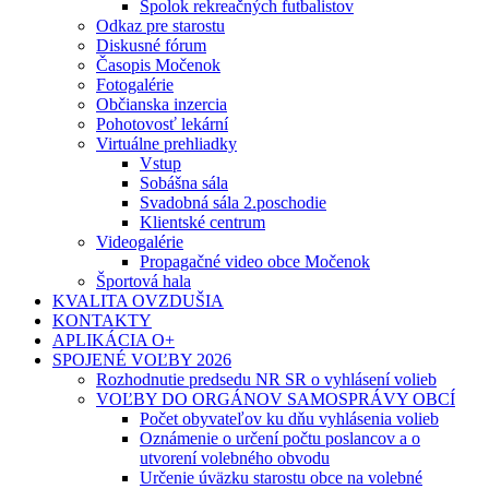
Spolok rekreačných futbalistov
Odkaz pre starostu
Diskusné fórum
Časopis Močenok
Fotogalérie
Občianska inzercia
Pohotovosť lekární
Virtuálne prehliadky
Vstup
Sobášna sála
Svadobná sála 2.poschodie
Klientské centrum
Videogalérie
Propagačné video obce Močenok
Športová hala
KVALITA OVZDUŠIA
KONTAKTY
APLIKÁCIA O+
SPOJENÉ VOĽBY 2026
Rozhodnutie predsedu NR SR o vyhlásení volieb
VOĽBY DO ORGÁNOV SAMOSPRÁVY OBCÍ
Počet obyvateľov ku dňu vyhlásenia volieb
Oznámenie o určení počtu poslancov a o
utvorení volebného obvodu
Určenie úväzku starostu obce na volebné