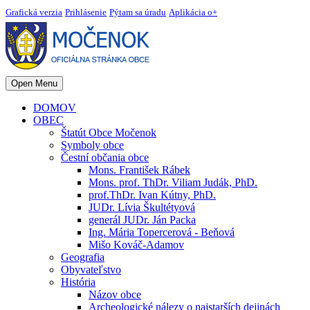
Grafická verzia
Prihlásenie
Pýtam sa úradu
Aplikácia o+
Open Menu
DOMOV
OBEC
Štatút Obce Močenok
Symboly obce
Čestní občania obce
Mons. František Rábek
Mons. prof. ThDr. Viliam Judák, PhD.
prof.ThDr. Ivan Kútny, PhD.
JUDr. Lívia Škultétyová
generál JUDr. Ján Packa
Ing. Mária Topercerová - Beňová
Mišo Kováč-Adamov
Geografia
Obyvateľstvo
História
Názov obce
Archeologické nálezy o najstarších dejinách