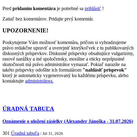
Pred
pridaním komentára
je potrebné sa
prihlásiť
!
Zatiaľ bez komentárov. Pridajte prvý komentár.
UPOZORNENIE!
Poskytujeme Vám možnosť komentára, pričom si vyhradzujeme
právo redakčne upraviť a uverejniť ktorýkoľvek z tu publikovaných
diskusných príspevkov. Diskusné príspevky obsahujúce vulgarizmy,
rasové narážky a iné spoločensky, morálne a eticky neprípustné
skutočnosti má právo administrátor vymazať. Pokiaľ narazíte na
takéto príspevky odošlite ich formulárom
"nahlásiť príspevok"
ktorý je automaticky vygenerovaný ku každému príspevku, alebo
kontaktujte
administrátora.
ÚRADNÁ TABUĽA
Oznámenie o uložení zásielky (Alexander Jánoška - 31.07.2026)
301
Úradná tabuľa
/ Júl 31, 2026