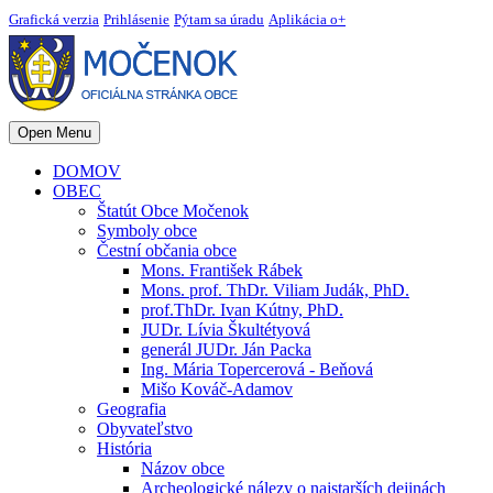
Grafická verzia
Prihlásenie
Pýtam sa úradu
Aplikácia o+
Open Menu
DOMOV
OBEC
Štatút Obce Močenok
Symboly obce
Čestní občania obce
Mons. František Rábek
Mons. prof. ThDr. Viliam Judák, PhD.
prof.ThDr. Ivan Kútny, PhD.
JUDr. Lívia Škultétyová
generál JUDr. Ján Packa
Ing. Mária Topercerová - Beňová
Mišo Kováč-Adamov
Geografia
Obyvateľstvo
História
Názov obce
Archeologické nálezy o najstarších dejinách