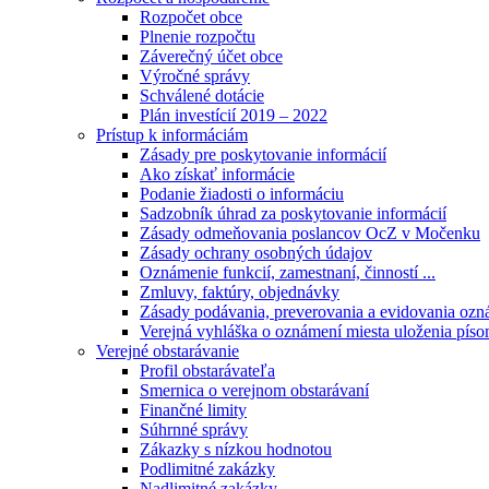
Rozpočet obce
Plnenie rozpočtu
Záverečný účet obce
Výročné správy
Schválené dotácie
Plán investícií 2019 – 2022
Prístup k informáciám
Zásady pre poskytovanie informácií
Ako získať informácie
Podanie žiadosti o informáciu
Sadzobník úhrad za poskytovanie informácií
Zásady odmeňovania poslancov OcZ v Močenku
Zásady ochrany osobných údajov
Oznámenie funkcií, zamestnaní, činností ...
Zmluvy, faktúry, objednávky
Zásady podávania, preverovania a evidovania ozná
Verejná vyhláška o oznámení miesta uloženia píso
Verejné obstarávanie
Profil obstarávateľa
Smernica o verejnom obstarávaní
Finančné limity
Súhrnné správy
Zákazky s nízkou hodnotou
Podlimitné zakázky
Nadlimitné zakázky