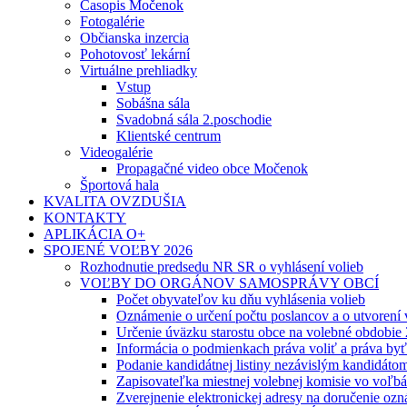
Časopis Močenok
Fotogalérie
Občianska inzercia
Pohotovosť lekární
Virtuálne prehliadky
Vstup
Sobášna sála
Svadobná sála 2.poschodie
Klientské centrum
Videogalérie
Propagačné video obce Močenok
Športová hala
KVALITA OVZDUŠIA
KONTAKTY
APLIKÁCIA O+
SPOJENÉ VOĽBY 2026
Rozhodnutie predsedu NR SR o vyhlásení volieb
VOĽBY DO ORGÁNOV SAMOSPRÁVY OBCÍ
Počet obyvateľov ku dňu vyhlásenia volieb
Oznámenie o určení počtu poslancov a o utvorení
Určenie úväzku starostu obce na volebné obdobie
Informácia o podmienkach práva voliť a práva by
Podanie kandidátnej listiny nezávislým kandidáto
Zapisovateľka miestnej volebnej komisie vo voľb
Zverejnenie elektronickej adresy na doručenie ozn