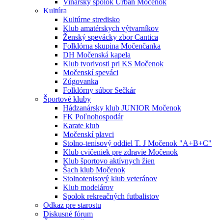
Vinársky spolok Urban Močenok
Kultúra
Kultúrne stredisko
Klub amatérskych výtvarníkov
Ženský spevácky zbor Cantica
Folklórna skupina Močenčanka
DH Močenská kapela
Klub tvorivosti pri KS Močenok
Močenskí speváci
Zúgovanka
Folklórny súbor Sečkár
Športové kluby
Hádzanársky klub JUNIOR Močenok
FK Poľnohospodár
Karate klub
Močenskí plavci
Stolno-tenisový oddiel T. J Močenok "A+B+C"
Klub cvičeniek pre zdravie Močenok
Klub športovo aktívnych žien
Šach klub Močenok
Stolnotenisový klub veteránov
Klub modelárov
Spolok rekreačných futbalistov
Odkaz pre starostu
Diskusné fórum