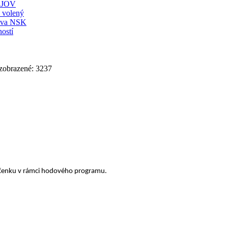
JOV
ť volený
stva NSK
ostí
 zobrazené: 3237
očenku
v rámci hodového programu.