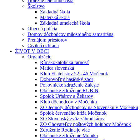
Dôležité telefónne čísla
Školstvo
Základná škola
Materská škola
Základná umelecká škola
Obecná polícia
Domov dôchodcov milosrdného samaritána
Prenájom priestorov
Civilná ochrana
ŽIVOT V OBCI
Organizácie
Rímskokatolícka farnosť
Matica slovenská
Klub Filatelistov 52 - 46 Močenok
Dobrovoľný hasičský zbor
Poľovnícke združenie Zálesie
Občianske združenie RUBÍN
Spolok Urbárov a Želiarov
Klub dôchodcov v Močenku
ZO Jednoty dôchodcov na Slovensku v Močenku
Spolok červeného kríža Močenok
ZO Slovenský zväz záhradkárov
ZO Chovateľov poštových holubov Močenok
Združenie Rodina je viac
Občianske združenie Monika