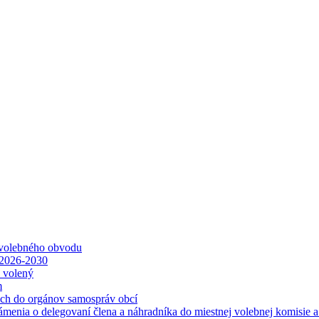
 volebného obvodu
 2026-2030
ť volený
m
ách do orgánov samospráv obcí
ámenia o delegovaní člena a náhradníka do miestnej volebnej komisie 