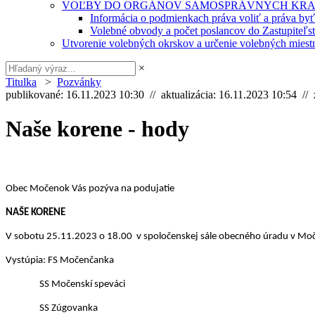
VOĽBY DO ORGÁNOV SAMOSPRÁVNYCH KRA
Informácia o podmienkach práva voliť a práva by
Volebné obvody a počet poslancov do Zastupiteľ
Utvorenie volebných okrskov a určenie volebných miestn
×
Titulka
>
Pozvánky
publikované: 16.11.2023 10:30 // aktualizácia: 16.11.2023 10:54 //
Naše korene - hody
Obec Močenok Vás pozýva na podujatie
NAŠE KORENE
V sobotu 25.11.2023 o 18.00 v
spoločenskej sále obecného úradu v M
Vystúpia: FS Močenčanka
SS Močenskí speváci
SS Zúgovanka