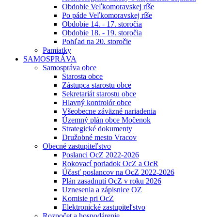
Obdobie Veľkomoravskej ríše
Po páde Veľkomoravskej ríše
Obdobie 14. - 17. storočia
Obdobie 18. - 19. storočia
Pohľad na 20. storočie
Pamiatky
SAMOSPRÁVA
Samospráva obce
Starosta obce
Zástupca starostu obce
Sekretariát starostu obce
Hlavný kontrolór obce
Všeobecne záväzné nariadenia
Územný plán obce Močenok
Strategické dokumenty
Družobné mesto Vracov
Obecné zastupiteľstvo
Poslanci OcZ 2022-2026
Rokovací poriadok OcZ a OcR
Účasť poslancov na OcZ 2022-2026
Plán zasadnutí OcZ v roku 2026
Uznesenia a zápisnice OZ
Komisie pri OcZ
Elektronické zastupiteľstvo
Rozpočet a hospodárenie