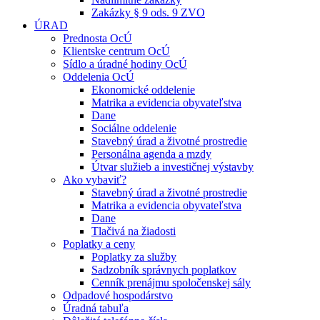
Zakázky § 9 ods. 9 ZVO
ÚRAD
Prednosta OcÚ
Klientske centrum OcÚ
Sídlo a úradné hodiny OcÚ
Oddelenia OcÚ
Ekonomické oddelenie
Matrika a evidencia obyvateľstva
Dane
Sociálne oddelenie
Stavebný úrad a životné prostredie
Personálna agenda a mzdy
Útvar služieb a investičnej výstavby
Ako vybaviť?
Stavebný úrad a životné prostredie
Matrika a evidencia obyvateľstva
Dane
Tlačivá na žiadosti
Poplatky a ceny
Poplatky za služby
Sadzobník správnych poplatkov
Cenník prenájmu spoločenskej sály
Odpadové hospodárstvo
Úradná tabuľa