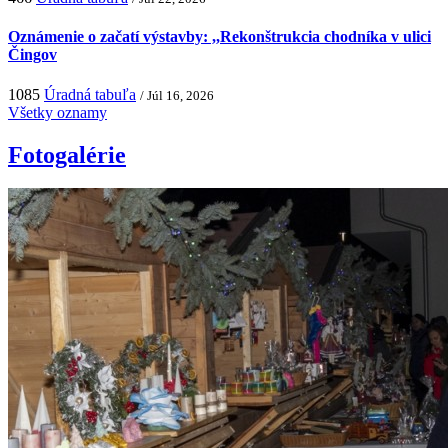
Oznámenie o začatí výstavby: ,,Rekonštrukcia chodníka v ulici
Čingov
1085
Úradná tabuľa
/ Júl 16, 2026
Všetky oznamy
Fotogalérie