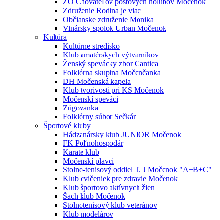
ZO Chovateľov poštových holubov Močenok
Združenie Rodina je viac
Občianske združenie Monika
Vinársky spolok Urban Močenok
Kultúra
Kultúrne stredisko
Klub amatérskych výtvarníkov
Ženský spevácky zbor Cantica
Folklórna skupina Močenčanka
DH Močenská kapela
Klub tvorivosti pri KS Močenok
Močenskí speváci
Zúgovanka
Folklórny súbor Sečkár
Športové kluby
Hádzanársky klub JUNIOR Močenok
FK Poľnohospodár
Karate klub
Močenskí plavci
Stolno-tenisový oddiel T. J Močenok "A+B+C"
Klub cvičeniek pre zdravie Močenok
Klub športovo aktívnych žien
Šach klub Močenok
Stolnotenisový klub veteránov
Klub modelárov