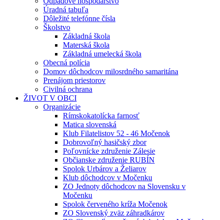
Odpadové hospodárstvo
Úradná tabuľa
Dôležité telefónne čísla
Školstvo
Základná škola
Materská škola
Základná umelecká škola
Obecná polícia
Domov dôchodcov milosrdného samaritána
Prenájom priestorov
Civilná ochrana
ŽIVOT V OBCI
Organizácie
Rímskokatolícka farnosť
Matica slovenská
Klub Filatelistov 52 - 46 Močenok
Dobrovoľný hasičský zbor
Poľovnícke združenie Zálesie
Občianske združenie RUBÍN
Spolok Urbárov a Želiarov
Klub dôchodcov v Močenku
ZO Jednoty dôchodcov na Slovensku v
Močenku
Spolok červeného kríža Močenok
ZO Slovenský zväz záhradkárov