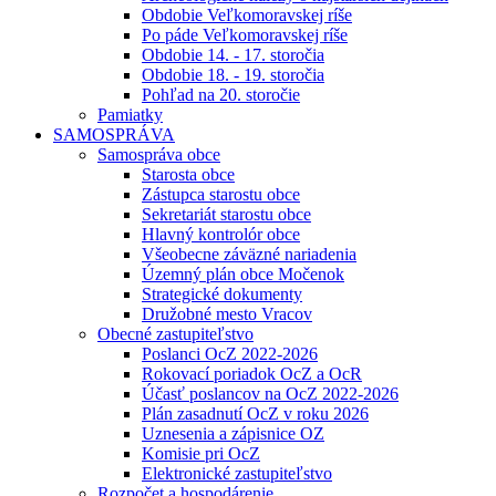
Obdobie Veľkomoravskej ríše
Po páde Veľkomoravskej ríše
Obdobie 14. - 17. storočia
Obdobie 18. - 19. storočia
Pohľad na 20. storočie
Pamiatky
SAMOSPRÁVA
Samospráva obce
Starosta obce
Zástupca starostu obce
Sekretariát starostu obce
Hlavný kontrolór obce
Všeobecne záväzné nariadenia
Územný plán obce Močenok
Strategické dokumenty
Družobné mesto Vracov
Obecné zastupiteľstvo
Poslanci OcZ 2022-2026
Rokovací poriadok OcZ a OcR
Účasť poslancov na OcZ 2022-2026
Plán zasadnutí OcZ v roku 2026
Uznesenia a zápisnice OZ
Komisie pri OcZ
Elektronické zastupiteľstvo
Rozpočet a hospodárenie