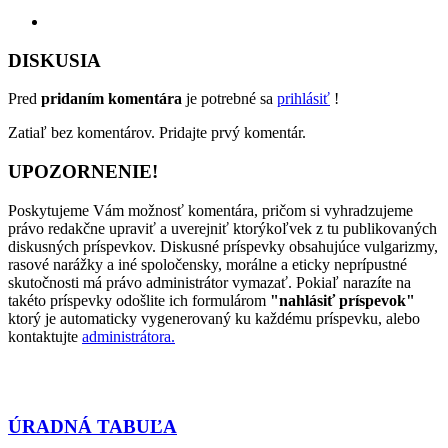
DISKUSIA
Pred
pridaním komentára
je potrebné sa
prihlásiť
!
Zatiaľ bez komentárov. Pridajte prvý komentár.
UPOZORNENIE!
Poskytujeme Vám možnosť komentára, pričom si vyhradzujeme
právo redakčne upraviť a uverejniť ktorýkoľvek z tu publikovaných
diskusných príspevkov. Diskusné príspevky obsahujúce vulgarizmy,
rasové narážky a iné spoločensky, morálne a eticky neprípustné
skutočnosti má právo administrátor vymazať. Pokiaľ narazíte na
takéto príspevky odošlite ich formulárom
"nahlásiť príspevok"
ktorý je automaticky vygenerovaný ku každému príspevku, alebo
kontaktujte
administrátora.
ÚRADNÁ TABUĽA