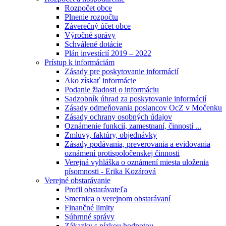
Rozpočet obce
Plnenie rozpočtu
Záverečný účet obce
Výročné správy
Schválené dotácie
Plán investícií 2019 – 2022
Prístup k informáciám
Zásady pre poskytovanie informácií
Ako získať informácie
Podanie žiadosti o informáciu
Sadzobník úhrad za poskytovanie informácií
Zásady odmeňovania poslancov OcZ v Močenku
Zásady ochrany osobných údajov
Oznámenie funkcií, zamestnaní, činností ...
Zmluvy, faktúry, objednávky
Zásady podávania, preverovania a evidovania
oznámení protispoločenskej činnosti
Verejná vyhláška o oznámení miesta uloženia
písomnosti - Erika Kozárová
Verejné obstarávanie
Profil obstarávateľa
Smernica o verejnom obstarávaní
Finančné limity
Súhrnné správy
Zákazky s nízkou hodnotou