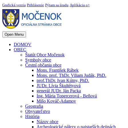
Grafická verzia
Prihlásenie
Pýtam sa úradu
Aplikácia o+
Open Menu
DOMOV
OBEC
Štatút Obce Močenok
Symboly obce
Čestní občania obce
Mons. František Rábek
Mons. prof. ThDr. Viliam Judák, PhD.
prof.ThDr. Ivan Kútny, PhD.
JUDr. Lívia Škultétyová
generál JUDr. Ján Packa
Ing. Mária Topercerová - Beňová
Mišo Kováč-Adamov
Geografia
Obyvateľstvo
História
Názov obce
Archeologické nálezy o najstarších dejinách