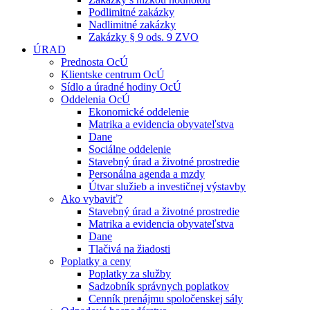
Podlimitné zakázky
Nadlimitné zakázky
Zakázky § 9 ods. 9 ZVO
ÚRAD
Prednosta OcÚ
Klientske centrum OcÚ
Sídlo a úradné hodiny OcÚ
Oddelenia OcÚ
Ekonomické oddelenie
Matrika a evidencia obyvateľstva
Dane
Sociálne oddelenie
Stavebný úrad a životné prostredie
Personálna agenda a mzdy
Útvar služieb a investičnej výstavby
Ako vybaviť?
Stavebný úrad a životné prostredie
Matrika a evidencia obyvateľstva
Dane
Tlačivá na žiadosti
Poplatky a ceny
Poplatky za služby
Sadzobník správnych poplatkov
Cenník prenájmu spoločenskej sály