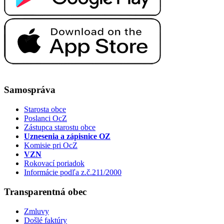
Samospráva
Starosta obce
Poslanci OcZ
Zástupca starostu obce
Uznesenia a zápisnice OZ
Komisie pri OcZ
VZN
Rokovací poriadok
Informácie podľa z.č.211/2000
Transparentná obec
Zmluvy
Došlé faktúry