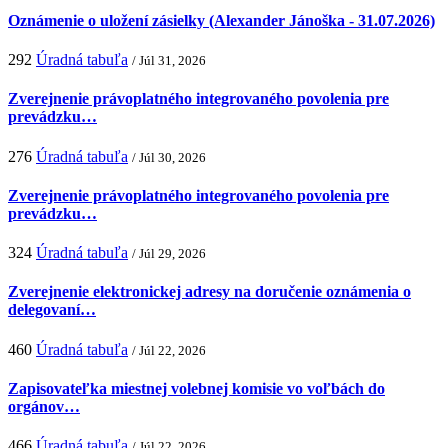
Oznámenie o uložení zásielky (Alexander Jánoška - 31.07.2026)
292
Úradná tabuľa
/ Júl 31, 2026
Zverejnenie právoplatného integrovaného povolenia pre
prevádzku…
276
Úradná tabuľa
/ Júl 30, 2026
Zverejnenie právoplatného integrovaného povolenia pre
prevádzku…
324
Úradná tabuľa
/ Júl 29, 2026
Zverejnenie elektronickej adresy na doručenie oznámenia o
delegovaní…
460
Úradná tabuľa
/ Júl 22, 2026
Zapisovateľka miestnej volebnej komisie vo voľbách do
orgánov…
466
Úradná tabuľa
/ Júl 22, 2026