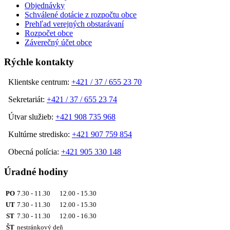
Objednávky
Schválené dotácie z rozpočtu obce
Prehľad verejných obstarávaní
Rozpočet obce
Záverečný účet obce
Rýchle kontakty
Klientske centrum:
+421 / 37 / 655 23 70
Sekretariát:
+421 / 37 / 655 23 74
Útvar služieb:
+421 908 735 968
Kultúrne stredisko:
+421 907 759 854
Obecná polícia:
+421 905 330 148
Úradné hodiny
PO
7.30 - 11.30 12.00 - 15.30
UT
7.30 - 11.30 12.00 - 15.30
ST
7.30 - 11.30 12.00 - 16.30
ŠT
nestránkový deň