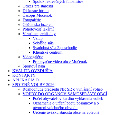
Spolok rekreačných futbalistov
Odkaz pre starostu
Diskusné fórum
Časopis Močenok
Fotogalérie
Občianska inzercia
Pohotovosť lekární
Virtuálne prehliadky
Vstup
Sobášna sála
Svadobná sála 2.poschodie
Klientské centrum
Videogalérie
Propagačné video obce Močenok
Športová hala
KVALITA OVZDUŠIA
KONTAKTY
APLIKÁCIA O+
SPOJENÉ VOĽBY 2026
Rozhodnutie predsedu NR SR o vyhlásení volieb
VOĽBY DO ORGÁNOV SAMOSPRÁVY OBCÍ
Počet obyvateľov ku dňu vyhlásenia volieb
Oznámenie o určení počtu poslancov a o
utvorení volebného obvodu
Určenie úväzku starostu obce na volebné