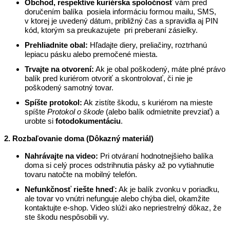
Obchod, respektíve kuriérska spoločnosť
vám pred
doručením balíka posiela informáciu formou mailu, SMS,
v ktorej je uvedený dátum, približný čas a spravidla aj PIN
kód, ktorým sa preukazujete pri preberaní zásielky.
Prehliadnite obal:
Hľadajte diery, preliačiny, roztrhanú
lepiacu pásku alebo premočené miesta.
Trvajte na otvorení:
Ak je obal poškodený, máte plné právo
balík pred kuriérom otvoriť a skontrolovať, či nie je
poškodený samotný tovar.
Spíšte protokol:
Ak zistíte škodu, s kuriérom na mieste
spíšte
Protokol o škode
(alebo balík odmietnite prevziať) a
urobte si
fotodokumentáciu
.
2. Rozbaľovanie doma (Dôkazný materiál)
Nahrávajte na video:
Pri otváraní hodnotnejšieho balíka
doma si celý proces odstrihnutia pásky až po vytiahnutie
tovaru natočte na mobilný telefón.
Nefunkčnosť riešte hneď:
Ak je balík zvonku v poriadku,
ale tovar vo vnútri nefunguje alebo chýba diel, okamžite
kontaktujte e-shop. Video slúži ako nepriestrelný dôkaz, že
ste škodu nespôsobili vy.