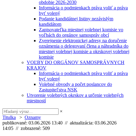
obdobie 2026-2030
Informácia o podmienkach práva voliť a práva
byť volený
Podanie kandidátnej listiny nezávislým
kandidátom
Zapisovateľka miestnej volebnej komisie vo
voľbách do orgánov samospráv obcí
Zverejnenie elektronickej adresy na doručenie
oznámenia o delegovaní člena a náhradníka do
miestnej volebnej komisie a okrskovej volebnej
komisie
VOĽBY DO ORGÁNOV SAMOSPRÁVNYCH
KRAJOV
Informácia o podmienkach práva voliť a práva
byť volený
Volebné obvody a počet poslancov do
Zastupiteľstva NSK
Utvorenie volebných okrskov a určenie volebných
miestností
×
Titulka
>
Oznamy
publikované: 03.06.2026 13:40 // aktualizácia: 03.06.2026
14:05 // zobrazené: 509