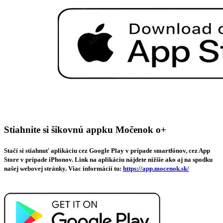
Stiahnite si šikovnú appku Močenok o+
Stačí si stiahnuť aplikáciu cez Google Play v prípade smartfónov, cez App
Store v prípade iPhonov. Link na aplikáciu nájdete nižšie ako aj na spodku
našej webovej stránky. Viac informácií tu:
https://app.mocenok.sk/