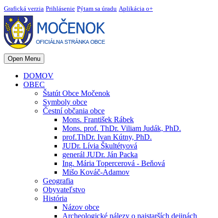
Grafická verzia
Prihlásenie
Pýtam sa úradu
Aplikácia o+
Open Menu
DOMOV
OBEC
Štatút Obce Močenok
Symboly obce
Čestní občania obce
Mons. František Rábek
Mons. prof. ThDr. Viliam Judák, PhD.
prof.ThDr. Ivan Kútny, PhD.
JUDr. Lívia Škultétyová
generál JUDr. Ján Packa
Ing. Mária Topercerová - Beňová
Mišo Kováč-Adamov
Geografia
Obyvateľstvo
História
Názov obce
Archeologické nálezy o najstarších dejinách