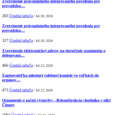
Zverejnenie právoplatného integrovaného povolenia pre
prevádzku…
283
Úradná tabuľa
/ Júl 30, 2026
Zverejnenie právoplatného integrovaného povolenia pre
prevádzku…
327
Úradná tabuľa
/ Júl 29, 2026
Zverejnenie elektronickej adresy na doručenie oznámenia o
delegovaní…
466
Úradná tabuľa
/ Júl 22, 2026
Zapisovateľka miestnej volebnej komisie vo voľbách do
orgánov…
473
Úradná tabuľa
/ Júl 22, 2026
Oznámenie o začatí výstavby: ,,Rekonštrukcia chodníka v ulici
Čingov
1094
Úradná tabuľa