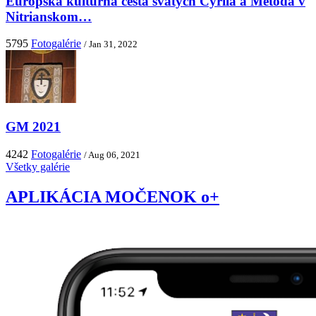
Európska kultúrna cesta svätých Cyrila a Metoda v
Nitrianskom…
5795
Fotogalérie
/ Jan 31, 2022
GM 2021
4242
Fotogalérie
/ Aug 06, 2021
Všetky galérie
APLIKÁCIA MOČENOK o+