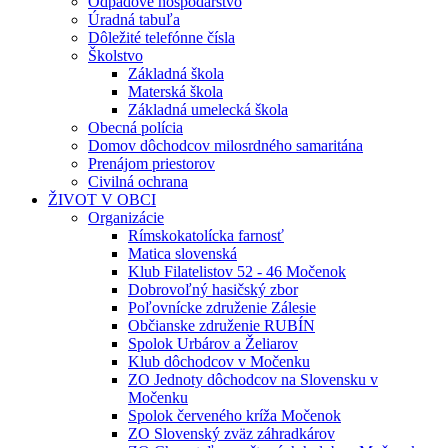
Odpadové hospodárstvo
Úradná tabuľa
Dôležité telefónne čísla
Školstvo
Základná škola
Materská škola
Základná umelecká škola
Obecná polícia
Domov dôchodcov milosrdného samaritána
Prenájom priestorov
Civilná ochrana
ŽIVOT V OBCI
Organizácie
Rímskokatolícka farnosť
Matica slovenská
Klub Filatelistov 52 - 46 Močenok
Dobrovoľný hasičský zbor
Poľovnícke združenie Zálesie
Občianske združenie RUBÍN
Spolok Urbárov a Želiarov
Klub dôchodcov v Močenku
ZO Jednoty dôchodcov na Slovensku v
Močenku
Spolok červeného kríža Močenok
ZO Slovenský zväz záhradkárov