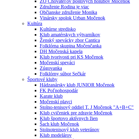
ZO Chovateľov poštových holubov Močenok
Združenie Rodina je viac
Občianske združenie Monika
Vinársky spolok Urban Močenok
Kultúra
Kultúrne stredisko
Klub amatérskych výtvarníkov
Ženský spevácky zbor Cantica
Folklórna skupina Močenčanka
DH Močenská kapela
Klub tvorivosti pri KS Močenok
Močenskí speváci
Zúgovanka
Folklórny súbor Sečkár
Športové kluby
Hádzanársky klub JUNIOR Močenok
FK Poľnohospodár
Karate klub
Močenskí plavci
Stolno-tenisový oddiel T. J Močenok "A+B+C"
Klub cvičeniek pre zdravie Močenok
Klub športovo aktívnych žien
Šach klub Močenok
Stolnotenisový klub veteránov
Klub modelárov