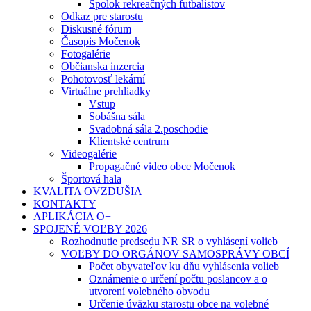
Spolok rekreačných futbalistov
Odkaz pre starostu
Diskusné fórum
Časopis Močenok
Fotogalérie
Občianska inzercia
Pohotovosť lekární
Virtuálne prehliadky
Vstup
Sobášna sála
Svadobná sála 2.poschodie
Klientské centrum
Videogalérie
Propagačné video obce Močenok
Športová hala
KVALITA OVZDUŠIA
KONTAKTY
APLIKÁCIA O+
SPOJENÉ VOĽBY 2026
Rozhodnutie predsedu NR SR o vyhlásení volieb
VOĽBY DO ORGÁNOV SAMOSPRÁVY OBCÍ
Počet obyvateľov ku dňu vyhlásenia volieb
Oznámenie o určení počtu poslancov a o
utvorení volebného obvodu
Určenie úväzku starostu obce na volebné