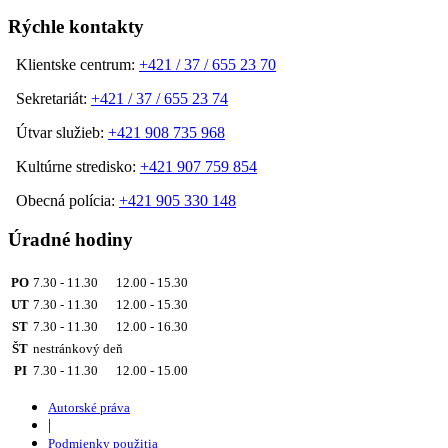
Rýchle kontakty
Klientske centrum:
+421 / 37 / 655 23 70
Sekretariát:
+421 / 37 / 655 23 74
Útvar služieb:
+421 908 735 968
Kultúrne stredisko:
+421 907 759 854
Obecná polícia:
+421 905 330 148
Úradné hodiny
PO
7.30 - 11.30 12.00 - 15.30
UT
7.30 - 11.30 12.00 - 15.30
ST
7.30 - 11.30 12.00 - 16.30
ŠT
nestránkový deň
PI
7.30 - 11.30 12.00 - 15.00
Autorské práva
|
Podmienky použitia