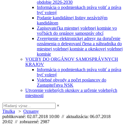
obdobie 2026-2030
Informácia o podmienkach práva voliť a práva
byť volený
Podanie kandidátnej listiny nezávislým
kandidátom
Zapisovateľka miestnej volebnej komisie vo
voľbách do orgánov samospráv obcí
Zverejnenie elektronickej adresy na doručenie
oznámenia o delegovaní člena a náhradníka do
miestnej volebnej komisie a okrskovej volebnej
komisie
VOĽBY DO ORGÁNOV SAMOSPRÁVNYCH
KRAJOV
Informácia o podmienkach práva voliť a práva
byť volený
Volebné obvody a počet poslancov do
Zastupiteľstva NSK
Utvorenie volebných okrskov a určenie volebných
miestností
×
Titulka
>
Oznamy
publikované: 02.07.2018 10:00 // aktualizácia: 06.07.2018
20:02 // zobrazené: 2987