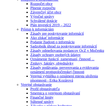
Rozpočet obce
Plnenie rozpočtu
Záverečný účet obce
Výročné správy
Schválené dotácie
Plán investícií 2019 – 2022
Prístup k informáciám
Zásady pre poskytovanie informácií
Ako získať informácie
Podanie žiadosti o informáciu
Sadzobník úhrad za poskytovanie informácií
Zásady odmeňovania poslancov OcZ v Močenku
Zásady ochrany osobných údajov
Oznámenie funkcií, zamestnaní, činností ...
Zmluvy, faktúry, objednávky
Zásady podávania, preverovania a evidovania
oznámení protispoločenskej činnosti
Verejná vyhláška o oznámení miesta uloženia
písomnosti - Erika Kozárová
Verejné obstarávanie
Profil obstarávateľa
Smernica o verejnom obstarávaní
Finančné limity
Súhrnné správy
Zákazky s nízkou hodnotou