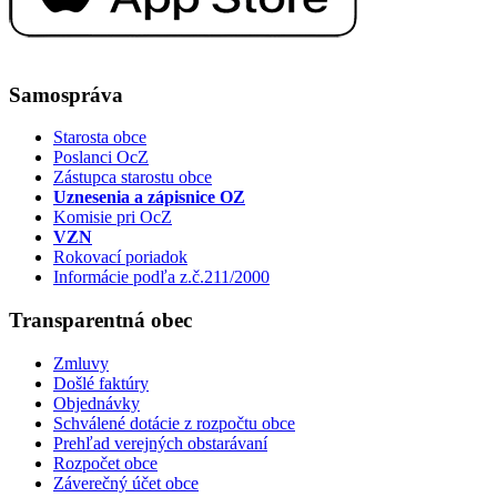
Samospráva
Starosta obce
Poslanci OcZ
Zástupca starostu obce
Uznesenia a zápisnice OZ
Komisie pri OcZ
VZN
Rokovací poriadok
Informácie podľa z.č.211/2000
Transparentná obec
Zmluvy
Došlé faktúry
Objednávky
Schválené dotácie z rozpočtu obce
Prehľad verejných obstarávaní
Rozpočet obce
Záverečný účet obce