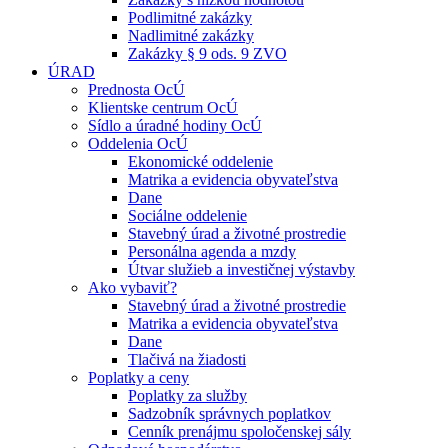
Podlimitné zakázky
Nadlimitné zakázky
Zakázky § 9 ods. 9 ZVO
ÚRAD
Prednosta OcÚ
Klientske centrum OcÚ
Sídlo a úradné hodiny OcÚ
Oddelenia OcÚ
Ekonomické oddelenie
Matrika a evidencia obyvateľstva
Dane
Sociálne oddelenie
Stavebný úrad a životné prostredie
Personálna agenda a mzdy
Útvar služieb a investičnej výstavby
Ako vybaviť?
Stavebný úrad a životné prostredie
Matrika a evidencia obyvateľstva
Dane
Tlačivá na žiadosti
Poplatky a ceny
Poplatky za služby
Sadzobník správnych poplatkov
Cenník prenájmu spoločenskej sály