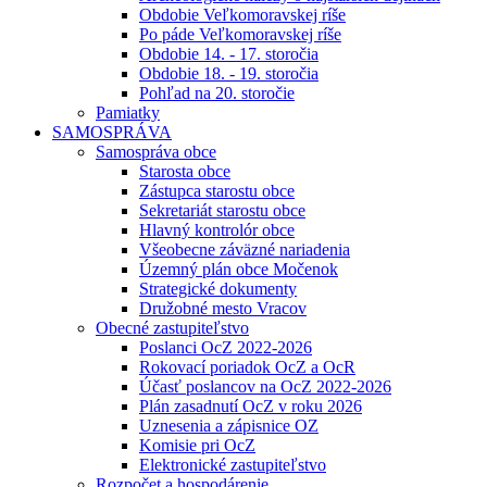
Obdobie Veľkomoravskej ríše
Po páde Veľkomoravskej ríše
Obdobie 14. - 17. storočia
Obdobie 18. - 19. storočia
Pohľad na 20. storočie
Pamiatky
SAMOSPRÁVA
Samospráva obce
Starosta obce
Zástupca starostu obce
Sekretariát starostu obce
Hlavný kontrolór obce
Všeobecne záväzné nariadenia
Územný plán obce Močenok
Strategické dokumenty
Družobné mesto Vracov
Obecné zastupiteľstvo
Poslanci OcZ 2022-2026
Rokovací poriadok OcZ a OcR
Účasť poslancov na OcZ 2022-2026
Plán zasadnutí OcZ v roku 2026
Uznesenia a zápisnice OZ
Komisie pri OcZ
Elektronické zastupiteľstvo
Rozpočet a hospodárenie