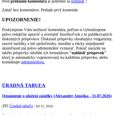
Pred
pridaním komentára
je potrebné sa
prihlásiť
!
Zatiaľ bez komentárov. Pridajte prvý komentár.
UPOZORNENIE!
Poskytujeme Vám možnosť komentára, pričom si vyhradzujeme
právo redakčne upraviť a uverejniť ktorýkoľvek z tu publikovaných
diskusných príspevkov. Diskusné príspevky obsahujúce vulgarizmy,
rasové narážky a iné spoločensky, morálne a eticky neprípustné
skutočnosti má právo administrátor vymazať. Pokiaľ narazíte na
takéto príspevky odošlite ich formulárom
"nahlásiť príspevok"
ktorý je automaticky vygenerovaný ku každému príspevku, alebo
kontaktujte
administrátora.
ÚRADNÁ TABUĽA
Oznámenie o uložení zásielky (Alexander Jánoška - 31.07.2026)
295
Úradná tabuľa
/ Júl 31, 2026