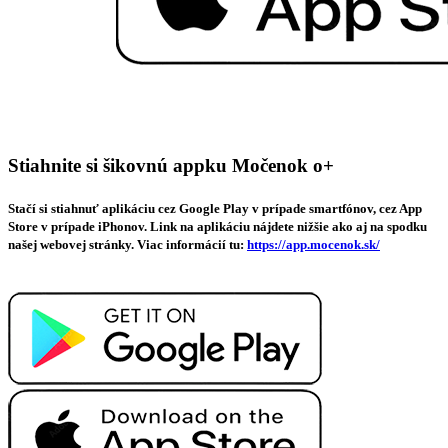
Stiahnite si šikovnú appku Močenok o+
Stačí si stiahnuť aplikáciu cez Google Play v prípade smartfónov, cez App
Store v prípade iPhonov. Link na aplikáciu nájdete nižšie ako aj na spodku
našej webovej stránky. Viac informácií tu:
https://app.mocenok.sk/