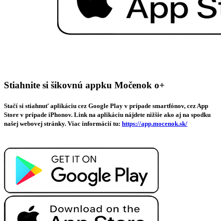
Stiahnite si šikovnú appku Močenok o+
Stačí si stiahnuť aplikáciu cez Google Play v prípade smartfónov, cez App
Store v prípade iPhonov. Link na aplikáciu nájdete nižšie ako aj na spodku
našej webovej stránky. Viac informácií tu:
https://app.mocenok.sk/