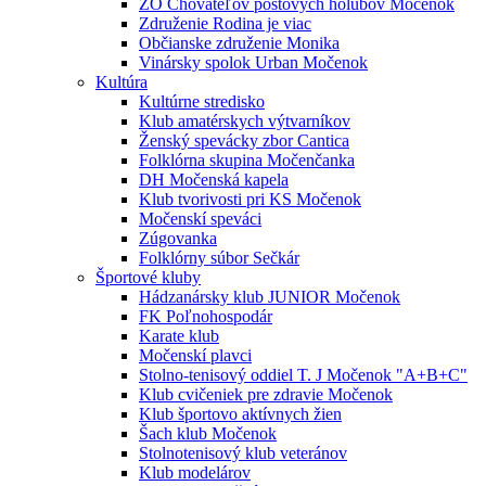
ZO Chovateľov poštových holubov Močenok
Združenie Rodina je viac
Občianske združenie Monika
Vinársky spolok Urban Močenok
Kultúra
Kultúrne stredisko
Klub amatérskych výtvarníkov
Ženský spevácky zbor Cantica
Folklórna skupina Močenčanka
DH Močenská kapela
Klub tvorivosti pri KS Močenok
Močenskí speváci
Zúgovanka
Folklórny súbor Sečkár
Športové kluby
Hádzanársky klub JUNIOR Močenok
FK Poľnohospodár
Karate klub
Močenskí plavci
Stolno-tenisový oddiel T. J Močenok "A+B+C"
Klub cvičeniek pre zdravie Močenok
Klub športovo aktívnych žien
Šach klub Močenok
Stolnotenisový klub veteránov
Klub modelárov