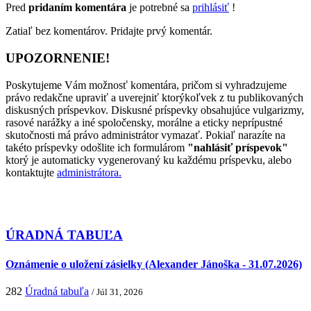
Pred
pridaním komentára
je potrebné sa
prihlásiť
!
Zatiaľ bez komentárov. Pridajte prvý komentár.
UPOZORNENIE!
Poskytujeme Vám možnosť komentára, pričom si vyhradzujeme
právo redakčne upraviť a uverejniť ktorýkoľvek z tu publikovaných
diskusných príspevkov. Diskusné príspevky obsahujúce vulgarizmy,
rasové narážky a iné spoločensky, morálne a eticky neprípustné
skutočnosti má právo administrátor vymazať. Pokiaľ narazíte na
takéto príspevky odošlite ich formulárom
"nahlásiť príspevok"
ktorý je automaticky vygenerovaný ku každému príspevku, alebo
kontaktujte
administrátora.
ÚRADNÁ TABUĽA
Oznámenie o uložení zásielky (Alexander Jánoška - 31.07.2026)
282
Úradná tabuľa
/ Júl 31, 2026