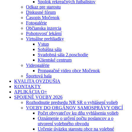
Spolok rekreačných futbalistov
Odkaz pre starostu
Diskusné fórum
Časopis Močenok
Fotogalérie
Občianska inzercia
Pohotovosť lekární
Virtuálne prehliadky
Vstup
Sobášna sála
Svadobná sála 2.poschodie
Klientské centrum
Videogalérie
Propagačné video obce Močenok
Športová hala
KVALITA OVZDUŠIA
KONTAKTY
APLIKÁCIA O+
SPOJENÉ VOĽBY 2026
Rozhodnutie predsedu NR SR o vyhlásení volieb
VOĽBY DO ORGÁNOV SAMOSPRÁVY OBCÍ
Počet obyvateľov ku dňu vyhlásenia volieb
Oznámenie o určení počtu poslancov a o
utvorení volebného obvodu
Určenie úväzku starostu obce na volebné