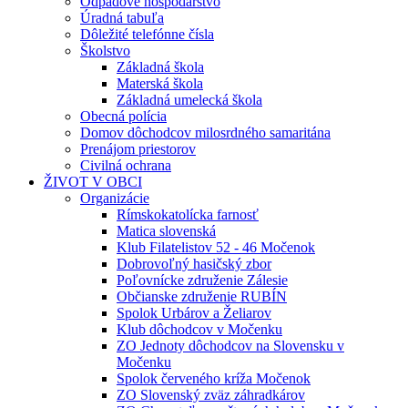
Odpadové hospodárstvo
Úradná tabuľa
Dôležité telefónne čísla
Školstvo
Základná škola
Materská škola
Základná umelecká škola
Obecná polícia
Domov dôchodcov milosrdného samaritána
Prenájom priestorov
Civilná ochrana
ŽIVOT V OBCI
Organizácie
Rímskokatolícka farnosť
Matica slovenská
Klub Filatelistov 52 - 46 Močenok
Dobrovoľný hasičský zbor
Poľovnícke združenie Zálesie
Občianske združenie RUBÍN
Spolok Urbárov a Želiarov
Klub dôchodcov v Močenku
ZO Jednoty dôchodcov na Slovensku v
Močenku
Spolok červeného kríža Močenok
ZO Slovenský zväz záhradkárov