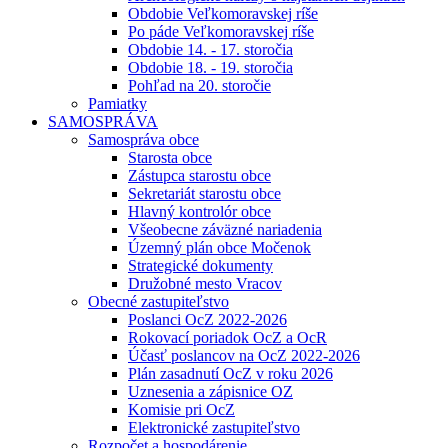
Obdobie Veľkomoravskej ríše
Po páde Veľkomoravskej ríše
Obdobie 14. - 17. storočia
Obdobie 18. - 19. storočia
Pohľad na 20. storočie
Pamiatky
SAMOSPRÁVA
Samospráva obce
Starosta obce
Zástupca starostu obce
Sekretariát starostu obce
Hlavný kontrolór obce
Všeobecne záväzné nariadenia
Územný plán obce Močenok
Strategické dokumenty
Družobné mesto Vracov
Obecné zastupiteľstvo
Poslanci OcZ 2022-2026
Rokovací poriadok OcZ a OcR
Účasť poslancov na OcZ 2022-2026
Plán zasadnutí OcZ v roku 2026
Uznesenia a zápisnice OZ
Komisie pri OcZ
Elektronické zastupiteľstvo
Rozpočet a hospodárenie