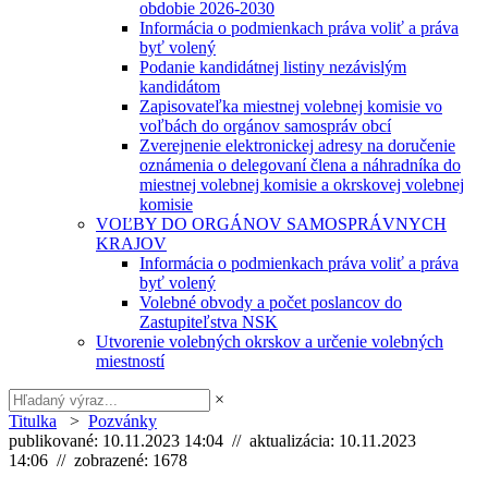
obdobie 2026-2030
Informácia o podmienkach práva voliť a práva
byť volený
Podanie kandidátnej listiny nezávislým
kandidátom
Zapisovateľka miestnej volebnej komisie vo
voľbách do orgánov samospráv obcí
Zverejnenie elektronickej adresy na doručenie
oznámenia o delegovaní člena a náhradníka do
miestnej volebnej komisie a okrskovej volebnej
komisie
VOĽBY DO ORGÁNOV SAMOSPRÁVNYCH
KRAJOV
Informácia o podmienkach práva voliť a práva
byť volený
Volebné obvody a počet poslancov do
Zastupiteľstva NSK
Utvorenie volebných okrskov a určenie volebných
miestností
×
Titulka
>
Pozvánky
publikované: 10.11.2023 14:04 // aktualizácia: 10.11.2023
14:06 // zobrazené: 1678