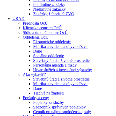
Podlimitné zakázky
Nadlimitné zakázky
Zakázky § 9 ods. 9 ZVO
ÚRAD
Prednosta OcÚ
Klientske centrum OcÚ
Sídlo a úradné hodiny OcÚ
Oddelenia OcÚ
Ekonomické oddelenie
Matrika a evidencia obyvateľstva
Dane
Sociálne oddelenie
Stavebný úrad a životné prostredie
Personálna agenda a mzdy
Útvar služieb a investičnej výstavby
Ako vybaviť?
Stavebný úrad a životné prostredie
Matrika a evidencia obyvateľstva
Dane
Tlačivá na žiadosti
Poplatky a ceny
Poplatky za služby
Sadzobník správnych poplatkov
Cenník prenájmu spoločenskej sály