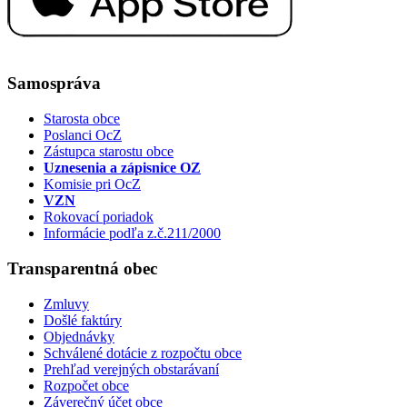
Samospráva
Starosta obce
Poslanci OcZ
Zástupca starostu obce
Uznesenia a zápisnice OZ
Komisie pri OcZ
VZN
Rokovací poriadok
Informácie podľa z.č.211/2000
Transparentná obec
Zmluvy
Došlé faktúry
Objednávky
Schválené dotácie z rozpočtu obce
Prehľad verejných obstarávaní
Rozpočet obce
Záverečný účet obce