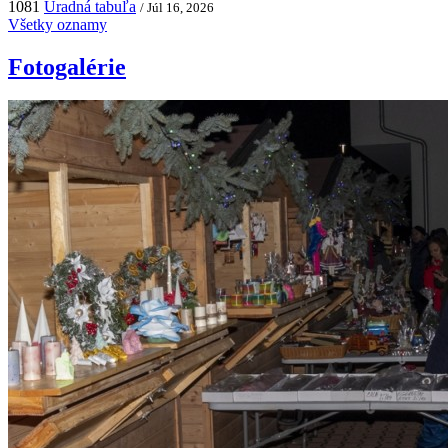
1081
Úradná tabuľa
/ Júl 16, 2026
Všetky oznamy
Fotogalérie