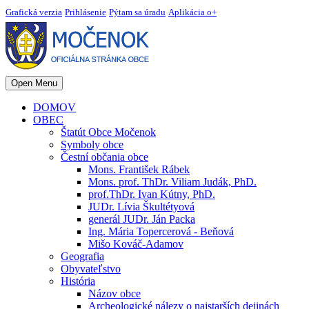
Grafická verzia
Prihlásenie
Pýtam sa úradu
Aplikácia o+
Open Menu
DOMOV
OBEC
Štatút Obce Močenok
Symboly obce
Čestní občania obce
Mons. František Rábek
Mons. prof. ThDr. Viliam Judák, PhD.
prof.ThDr. Ivan Kútny, PhD.
JUDr. Lívia Škultétyová
generál JUDr. Ján Packa
Ing. Mária Topercerová - Beňová
Mišo Kováč-Adamov
Geografia
Obyvateľstvo
História
Názov obce
Archeologické nálezy o najstarších dejinách