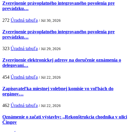
Zverejnenie právoplatného integrovaného povolenia pre
prevádzku…
272
Úradná tabuľa
/ Júl 30, 2026
Zverejnenie právoplatného integrovaného povolenia pre
prevádzku…
323
Úradná tabuľa
/ Júl 29, 2026
Zverejnenie elektronickej adresy na doručenie oznámenia o
delegovaní…
454
Úradná tabuľa
/ Júl 22, 2026
Zapisovateľka miestnej volebnej komisie vo voľbách do
orgánov…
462
Úradná tabuľa
/ Júl 22, 2026
Oznámenie o začatí výstavby: ,,Rekonštrukcia chodníka v ulici
Čingov