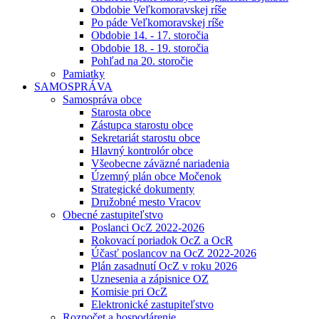
Obdobie Veľkomoravskej ríše
Po páde Veľkomoravskej ríše
Obdobie 14. - 17. storočia
Obdobie 18. - 19. storočia
Pohľad na 20. storočie
Pamiatky
SAMOSPRÁVA
Samospráva obce
Starosta obce
Zástupca starostu obce
Sekretariát starostu obce
Hlavný kontrolór obce
Všeobecne záväzné nariadenia
Územný plán obce Močenok
Strategické dokumenty
Družobné mesto Vracov
Obecné zastupiteľstvo
Poslanci OcZ 2022-2026
Rokovací poriadok OcZ a OcR
Účasť poslancov na OcZ 2022-2026
Plán zasadnutí OcZ v roku 2026
Uznesenia a zápisnice OZ
Komisie pri OcZ
Elektronické zastupiteľstvo
Rozpočet a hospodárenie