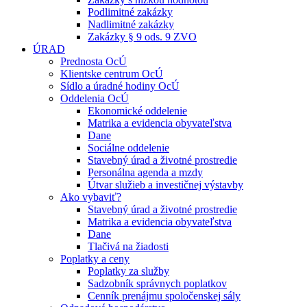
Podlimitné zakázky
Nadlimitné zakázky
Zakázky § 9 ods. 9 ZVO
ÚRAD
Prednosta OcÚ
Klientske centrum OcÚ
Sídlo a úradné hodiny OcÚ
Oddelenia OcÚ
Ekonomické oddelenie
Matrika a evidencia obyvateľstva
Dane
Sociálne oddelenie
Stavebný úrad a životné prostredie
Personálna agenda a mzdy
Útvar služieb a investičnej výstavby
Ako vybaviť?
Stavebný úrad a životné prostredie
Matrika a evidencia obyvateľstva
Dane
Tlačivá na žiadosti
Poplatky a ceny
Poplatky za služby
Sadzobník správnych poplatkov
Cenník prenájmu spoločenskej sály