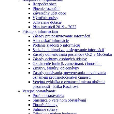
Rozpočet obce
Plnenie rozpočtu
Záverečný účet obce
Výročné správy
Schválené dotácie
Plán investícií 2019 – 2022
Prístup k informáciám
Zásady pre poskytovanie informácií
Ako získať informácie
Podanie žiadosti o informáciu
Sadzobník úhrad za poskytovanie informácií
Zásady odmeňovania poslancov OcZ v Močenku
Zásady ochrany osobných údajov
Oznámenie funkcií, zamestnaní, činností ...
Zmluvy, faktúry, objednávky
Zásady podávania, preverovania a evidovania
oznámení protispoločenskej činnosti
Verejná vyhláška o oznámení miesta uloženia
písomnosti - Erika Kozárová
Verejné obstarávanie
Profil obstarávateľa
Smernica o verejnom obstarávaní
Finančné limity
Súhrnné správy
Zákazky s nízkou hodnotou