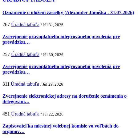
Oznámenie o uložení zásielky (Alexander Jánoška - 31.07.2026)
267
Úradná tabuľa
/ Júl 31, 2026
Zverejnenie právoplatného integrovaného povolenia pre
prevádzku…
257
Úradná tabuľa
/ Júl 30, 2026
Zverejnenie právoplatného integrovaného povolenia pre
prevádzku…
311
Úradná tabuľa
/ Júl 29, 2026
Zverejnenie elektronickej adresy na doručenie oznámenia o
delegovaní…
451
Úradná tabuľa
/ Júl 22, 2026
Zapisovateľka miestnej volebnej komisie vo voľbách do
orgánov…