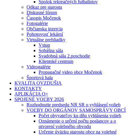
Spolok rekreačných futbalistov
Odkaz pre starostu
Diskusné fórum
Časopis Močenok
Fotogalérie
Občianska inzercia
Pohotovosť lekární
Virtuálne prehliadky
Vstup
Sobášna sála
Svadobná sála 2.poschodie
Klientské centrum
Videogalérie
Propagačné video obce Močenok
Športová hala
KVALITA OVZDUŠIA
KONTAKTY
APLIKÁCIA O+
SPOJENÉ VOĽBY 2026
Rozhodnutie predsedu NR SR o vyhlásení volieb
VOĽBY DO ORGÁNOV SAMOSPRÁVY OBCÍ
Počet obyvateľov ku dňu vyhlásenia volieb
Oznámenie o určení počtu poslancov a o
utvorení volebného obvodu
Určenie úväzku starostu obce na volebné