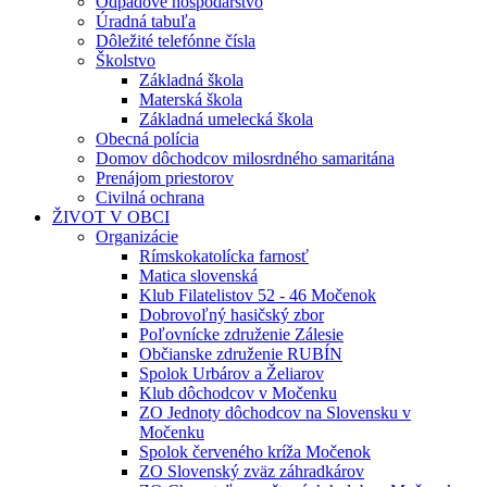
Odpadové hospodárstvo
Úradná tabuľa
Dôležité telefónne čísla
Školstvo
Základná škola
Materská škola
Základná umelecká škola
Obecná polícia
Domov dôchodcov milosrdného samaritána
Prenájom priestorov
Civilná ochrana
ŽIVOT V OBCI
Organizácie
Rímskokatolícka farnosť
Matica slovenská
Klub Filatelistov 52 - 46 Močenok
Dobrovoľný hasičský zbor
Poľovnícke združenie Zálesie
Občianske združenie RUBÍN
Spolok Urbárov a Želiarov
Klub dôchodcov v Močenku
ZO Jednoty dôchodcov na Slovensku v
Močenku
Spolok červeného kríža Močenok
ZO Slovenský zväz záhradkárov