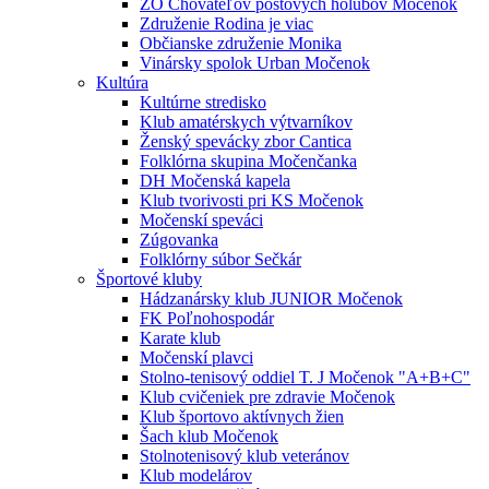
ZO Chovateľov poštových holubov Močenok
Združenie Rodina je viac
Občianske združenie Monika
Vinársky spolok Urban Močenok
Kultúra
Kultúrne stredisko
Klub amatérskych výtvarníkov
Ženský spevácky zbor Cantica
Folklórna skupina Močenčanka
DH Močenská kapela
Klub tvorivosti pri KS Močenok
Močenskí speváci
Zúgovanka
Folklórny súbor Sečkár
Športové kluby
Hádzanársky klub JUNIOR Močenok
FK Poľnohospodár
Karate klub
Močenskí plavci
Stolno-tenisový oddiel T. J Močenok "A+B+C"
Klub cvičeniek pre zdravie Močenok
Klub športovo aktívnych žien
Šach klub Močenok
Stolnotenisový klub veteránov
Klub modelárov