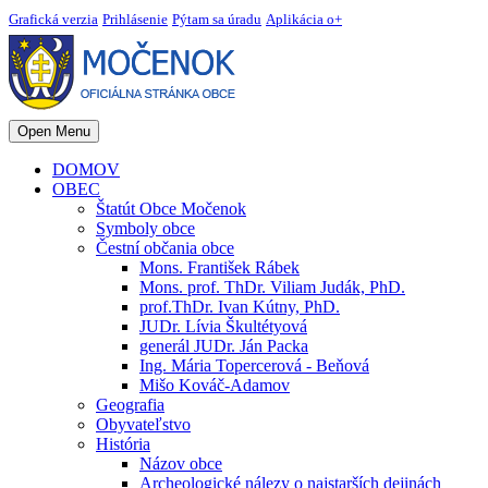
Grafická verzia
Prihlásenie
Pýtam sa úradu
Aplikácia o+
Open Menu
DOMOV
OBEC
Štatút Obce Močenok
Symboly obce
Čestní občania obce
Mons. František Rábek
Mons. prof. ThDr. Viliam Judák, PhD.
prof.ThDr. Ivan Kútny, PhD.
JUDr. Lívia Škultétyová
generál JUDr. Ján Packa
Ing. Mária Topercerová - Beňová
Mišo Kováč-Adamov
Geografia
Obyvateľstvo
História
Názov obce
Archeologické nálezy o najstarších dejinách