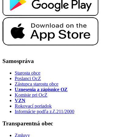
Samospráva
Starosta obce
Poslanci OcZ
Zástupca starostu obce
Uznesenia a zápisnice OZ
Komisie pri OcZ
VZN
Rokovací poriadok
Informácie podľa z.č.211/2000
Transparentná obec
Zmluvy