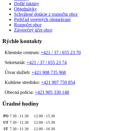
Došlé faktúry
Objednávky
Schválené dotácie z rozpočtu obce
Prehľad verejných obstarávaní
Rozpočet obce
Záverečný účet obce
Rýchle kontakty
Klientske centrum:
+421 / 37 / 655 23 70
Sekretariát:
+421 / 37 / 655 23 74
Útvar služieb:
+421 908 735 968
Kultúrne stredisko:
+421 907 759 854
Obecná polícia:
+421 905 330 148
Úradné hodiny
PO
7.30 - 11.30 12.00 - 15.30
UT
7.30 - 11.30 12.00 - 15.30
ST
7.30 - 11.30 12.00 - 16.30