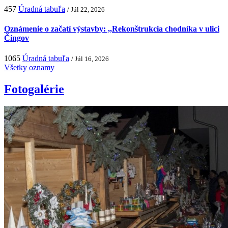
457
Úradná tabuľa
/ Júl 22, 2026
Oznámenie o začatí výstavby: ,,Rekonštrukcia chodníka v ulici
Čingov
1065
Úradná tabuľa
/ Júl 16, 2026
Všetky oznamy
Fotogalérie