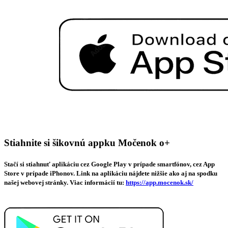
Stiahnite si šikovnú appku Močenok o+
Stačí si stiahnuť aplikáciu cez Google Play v prípade smartfónov, cez App
Store v prípade iPhonov. Link na aplikáciu nájdete nižšie ako aj na spodku
našej webovej stránky. Viac informácií tu:
https://app.mocenok.sk/