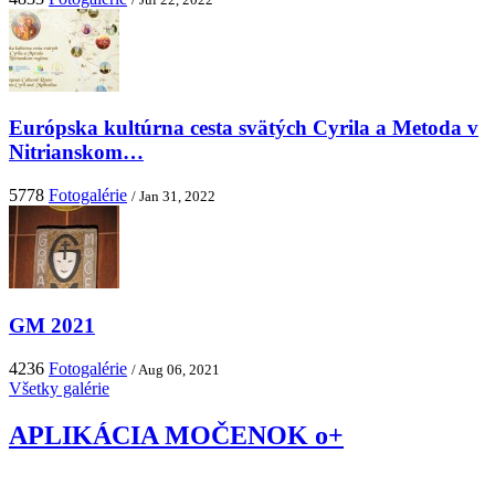
Európska kultúrna cesta svätých Cyrila a Metoda v
Nitrianskom…
5778
Fotogalérie
/ Jan 31, 2022
GM 2021
4236
Fotogalérie
/ Aug 06, 2021
Všetky galérie
APLIKÁCIA MOČENOK o+