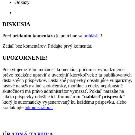
Odkazy
DISKUSIA
Pred
pridaním komentára
je potrebné sa
prihlásiť
!
Zatiaľ bez komentárov. Pridajte prvý komentár.
UPOZORNENIE!
Poskytujeme Vám možnosť komentára, pričom si vyhradzujeme
právo redakčne upraviť a uverejniť ktorýkoľvek z tu publikovaných
diskusných príspevkov. Diskusné príspevky obsahujúce vulgarizmy,
rasové narážky a iné spoločensky, morálne a eticky neprípustné
skutočnosti má právo administrátor vymazať. Pokiaľ narazíte na
takéto príspevky odošlite ich formulárom
"nahlásiť príspevok"
ktorý je automaticky vygenerovaný ku každému príspevku, alebo
kontaktujte
administrátora.
ÚRADNÁ TABUĽA