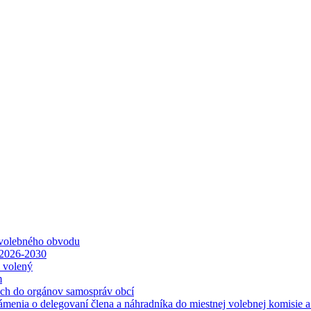
 volebného obvodu
 2026-2030
ť volený
m
ách do orgánov samospráv obcí
ámenia o delegovaní člena a náhradníka do miestnej volebnej komisie 