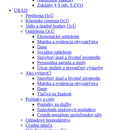
Zakázky § 9 ods. 9 ZVO
ÚRAD
Prednosta OcÚ
Klientske centrum OcÚ
Sídlo a úradné hodiny OcÚ
Oddelenia OcÚ
Ekonomické oddelenie
Matrika a evidencia obyvateľstva
Dane
Sociálne oddelenie
Stavebný úrad a životné prostredie
Personálna agenda a mzdy
Útvar služieb a investičnej výstavby
Ako vybaviť?
Stavebný úrad a životné prostredie
Matrika a evidencia obyvateľstva
Dane
Tlačivá na žiadosti
Poplatky a ceny
Poplatky za služby
Sadzobník správnych poplatkov
Cenník prenájmu spoločenskej sály
Odpadové hospodárstvo
Úradná tabuľa