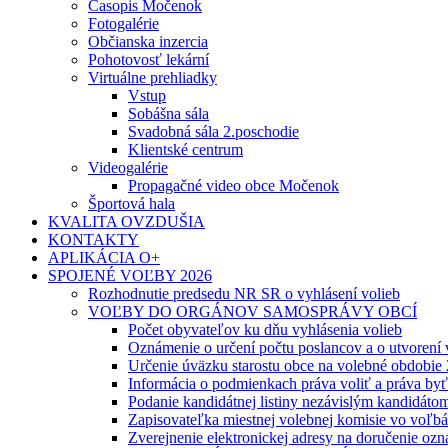
Časopis Močenok
Fotogalérie
Občianska inzercia
Pohotovosť lekární
Virtuálne prehliadky
Vstup
Sobášna sála
Svadobná sála 2.poschodie
Klientské centrum
Videogalérie
Propagačné video obce Močenok
Športová hala
KVALITA OVZDUŠIA
KONTAKTY
APLIKÁCIA O+
SPOJENÉ VOĽBY 2026
Rozhodnutie predsedu NR SR o vyhlásení volieb
VOĽBY DO ORGÁNOV SAMOSPRÁVY OBCÍ
Počet obyvateľov ku dňu vyhlásenia volieb
Oznámenie o určení počtu poslancov a o utvorení
Určenie úväzku starostu obce na volebné obdobie
Informácia o podmienkach práva voliť a práva by
Podanie kandidátnej listiny nezávislým kandidáto
Zapisovateľka miestnej volebnej komisie vo voľb
Zverejnenie elektronickej adresy na doručenie ozn