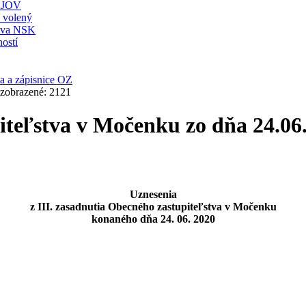
JOV
ť volený
stva NSK
ostí
a a zápisnice OZ
 zobrazené: 2121
piteľstva v Močenku zo dňa 24.06
Uznesenia
z III. zasadnutia Obecného zastupiteľstva v Močenku
konaného dňa 24. 06. 2020