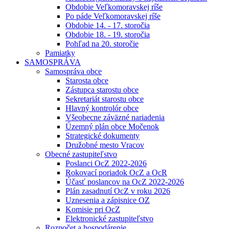
Obdobie Veľkomoravskej ríše
Po páde Veľkomoravskej ríše
Obdobie 14. - 17. storočia
Obdobie 18. - 19. storočia
Pohľad na 20. storočie
Pamiatky
SAMOSPRÁVA
Samospráva obce
Starosta obce
Zástupca starostu obce
Sekretariát starostu obce
Hlavný kontrolór obce
Všeobecne záväzné nariadenia
Územný plán obce Močenok
Strategické dokumenty
Družobné mesto Vracov
Obecné zastupiteľstvo
Poslanci OcZ 2022-2026
Rokovací poriadok OcZ a OcR
Účasť poslancov na OcZ 2022-2026
Plán zasadnutí OcZ v roku 2026
Uznesenia a zápisnice OZ
Komisie pri OcZ
Elektronické zastupiteľstvo
Rozpočet a hospodárenie