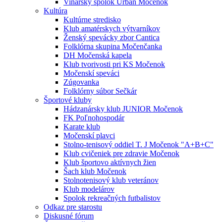
Vinársky spolok Urban Močenok
Kultúra
Kultúrne stredisko
Klub amatérskych výtvarníkov
Ženský spevácky zbor Cantica
Folklórna skupina Močenčanka
DH Močenská kapela
Klub tvorivosti pri KS Močenok
Močenskí speváci
Zúgovanka
Folklórny súbor Sečkár
Športové kluby
Hádzanársky klub JUNIOR Močenok
FK Poľnohospodár
Karate klub
Močenskí plavci
Stolno-tenisový oddiel T. J Močenok "A+B+C"
Klub cvičeniek pre zdravie Močenok
Klub športovo aktívnych žien
Šach klub Močenok
Stolnotenisový klub veteránov
Klub modelárov
Spolok rekreačných futbalistov
Odkaz pre starostu
Diskusné fórum