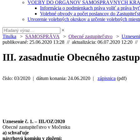
VOĽBY DO ORGÁNOV SAMOSPRÁVNYCH KRA
Informácia o podmienkach práva voliť a práva by
Volebné obvody a počet poslancov do Zastupiteľ
Utvorenie volebných okrskov a určenie volebných miestn
×
Titulka
>
SAMOSPRÁVA
>
Obecné zastupiteľstvo
>
Uzneseni
publikované: 25.06.2020 13:28 // aktualizácia: 06.07.2020 12:20 //
III. zasadnutie Obecného zastu
číslo: 03/2020 | dátum konania: 24.06.2020 |
zápisnica
(pdf)
Uznesenie č. 1. – III./OZ/2020
Obecné zastupiteľstvo v Močenku
a) schvaľuje
návrhovú komisiu v zložení: