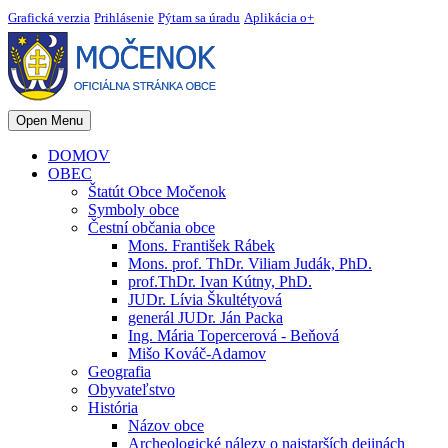
Grafická verzia
Prihlásenie
Pýtam sa úradu
Aplikácia o+
Open Menu
DOMOV
OBEC
Štatút Obce Močenok
Symboly obce
Čestní občania obce
Mons. František Rábek
Mons. prof. ThDr. Viliam Judák, PhD.
prof.ThDr. Ivan Kútny, PhD.
JUDr. Lívia Škultétyová
generál JUDr. Ján Packa
Ing. Mária Topercerová - Beňová
Mišo Kováč-Adamov
Geografia
Obyvateľstvo
História
Názov obce
Archeologické nálezy o najstarších dejinách