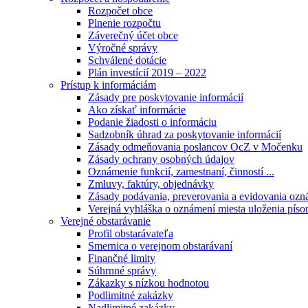
Rozpočet obce
Plnenie rozpočtu
Záverečný účet obce
Výročné správy
Schválené dotácie
Plán investícií 2019 – 2022
Prístup k informáciám
Zásady pre poskytovanie informácií
Ako získať informácie
Podanie žiadosti o informáciu
Sadzobník úhrad za poskytovanie informácií
Zásady odmeňovania poslancov OcZ v Močenku
Zásady ochrany osobných údajov
Oznámenie funkcií, zamestnaní, činností ...
Zmluvy, faktúry, objednávky
Zásady podávania, preverovania a evidovania ozná
Verejná vyhláška o oznámení miesta uloženia píso
Verejné obstarávanie
Profil obstarávateľa
Smernica o verejnom obstarávaní
Finančné limity
Súhrnné správy
Zákazky s nízkou hodnotou
Podlimitné zakázky
Nadlimitné zakázky