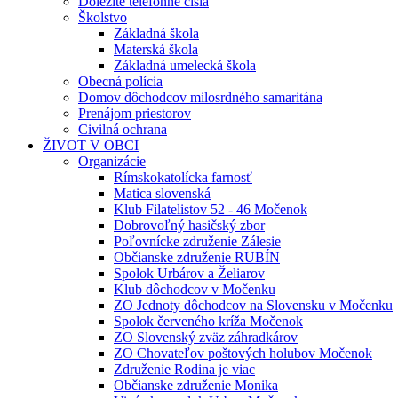
Dôležité telefónne čísla
Školstvo
Základná škola
Materská škola
Základná umelecká škola
Obecná polícia
Domov dôchodcov milosrdného samaritána
Prenájom priestorov
Civilná ochrana
ŽIVOT V OBCI
Organizácie
Rímskokatolícka farnosť
Matica slovenská
Klub Filatelistov 52 - 46 Močenok
Dobrovoľný hasičský zbor
Poľovnícke združenie Zálesie
Občianske združenie RUBÍN
Spolok Urbárov a Želiarov
Klub dôchodcov v Močenku
ZO Jednoty dôchodcov na Slovensku v Močenku
Spolok červeného kríža Močenok
ZO Slovenský zväz záhradkárov
ZO Chovateľov poštových holubov Močenok
Združenie Rodina je viac
Občianske združenie Monika