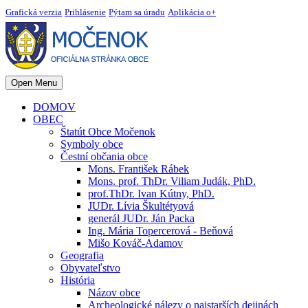
Grafická verzia
Prihlásenie
Pýtam sa úradu
Aplikácia o+
Open Menu
DOMOV
OBEC
Štatút Obce Močenok
Symboly obce
Čestní občania obce
Mons. František Rábek
Mons. prof. ThDr. Viliam Judák, PhD.
prof.ThDr. Ivan Kútny, PhD.
JUDr. Lívia Škultétyová
generál JUDr. Ján Packa
Ing. Mária Topercerová - Beňová
Mišo Kováč-Adamov
Geografia
Obyvateľstvo
História
Názov obce
Archeologické nálezy o najstarších dejinách