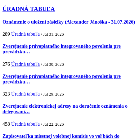
ÚRADNÁ TABUĽA
Oznámenie o uložení zásielky (Alexander Jánoška - 31.07.2026)
289
Úradná tabuľa
/ Júl 31, 2026
Zverejnenie právoplatného integrovaného povolenia pre
prevádzku…
276
Úradná tabuľa
/ Júl 30, 2026
Zverejnenie právoplatného integrovaného povolenia pre
prevádzku…
323
Úradná tabuľa
/ Júl 29, 2026
Zverejnenie elektronickej adresy na doručenie oznámenia o
delegovaní…
458
Úradná tabuľa
/ Júl 22, 2026
Zapisovateľka miestnej volebnej komisie vo voľbách do