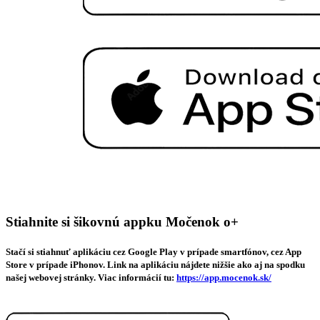
Stiahnite si šikovnú appku Močenok o+
Stačí si stiahnuť aplikáciu cez Google Play v prípade smartfónov, cez App
Store v prípade iPhonov. Link na aplikáciu nájdete nižšie ako aj na spodku
našej webovej stránky. Viac informácií tu:
https://app.mocenok.sk/