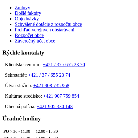
Zmluvy
Došlé faktúry
Objednávky
Schválené dotácie z rozpočtu obce
Prehľad verejných obstarávaní
Rozpočet obce
Záverečný účet obce
Rýchle kontakty
Klientske centrum:
+421 / 37 / 655 23 70
Sekretariát:
+421 / 37 / 655 23 74
Útvar služieb:
+421 908 735 968
Kultúrne stredisko:
+421 907 759 854
Obecná polícia:
+421 905 330 148
Úradné hodiny
PO
7.30 - 11.30 12.00 - 15.30