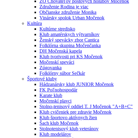
ZO Chovateľov poštových holubov Močenok
Združenie Rodina je viac
Občianske združenie Monika
Vinársky spolok Urban Močenok
Kultúra
Kultúrne stredisko
Klub amatérskych výtvarníkov
Ženský spevácky zbor Cantica
Folklórna skupina Močenčanka
DH Močenská kapela
Klub tvorivosti pri KS Močenok
Močenskí speváci
Zúgovanka
Folklórny súbor Sečkár
Športové kluby
Hádzanársky klub JUNIOR Močenok
FK Poľnohospodár
Karate klub
Močenskí plavci
Stolno-tenisový oddiel T. J Močenok "A+B+C"
Klub cvičeniek pre zdravie Močenok
Klub športovo aktívnych žien
Šach klub Močenok
Stolnotenisový klub veteránov
Klub modelárov