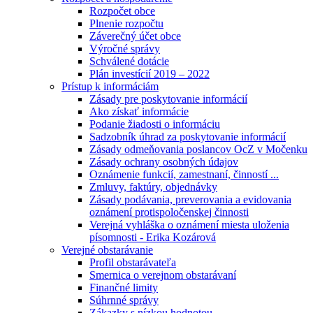
Rozpočet obce
Plnenie rozpočtu
Záverečný účet obce
Výročné správy
Schválené dotácie
Plán investícií 2019 – 2022
Prístup k informáciám
Zásady pre poskytovanie informácií
Ako získať informácie
Podanie žiadosti o informáciu
Sadzobník úhrad za poskytovanie informácií
Zásady odmeňovania poslancov OcZ v Močenku
Zásady ochrany osobných údajov
Oznámenie funkcií, zamestnaní, činností ...
Zmluvy, faktúry, objednávky
Zásady podávania, preverovania a evidovania
oznámení protispoločenskej činnosti
Verejná vyhláška o oznámení miesta uloženia
písomnosti - Erika Kozárová
Verejné obstarávanie
Profil obstarávateľa
Smernica o verejnom obstarávaní
Finančné limity
Súhrnné správy
Zákazky s nízkou hodnotou