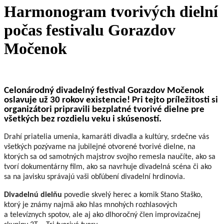
Harmonogram tvorivých dielní
počas festivalu Gorazdov
Močenok
Celonárodný divadelný festival Gorazdov Močenok
oslavuje už 30 rokov existencie! Pri tejto príležitosti si
organizátori pripravili bezplatné tvorivé dielne pre
všetkých bez rozdielu veku i skúseností.
Drahí priatelia umenia, kamaráti divadla a kultúry, srdečne vás
všetkých pozývame na jubilejné otvorené tvorivé dielne, na
ktorých sa od samotných majstrov svojho remesla naučíte, ako sa
tvorí dokumentárny film, ako sa navrhuje divadelná scéna či ako
sa na javisku správajú vaši obľúbení divadelní hrdinovia.
Divadelnú dielňu
povedie skvelý herec a komik Stano Staško,
ktorý je známy najmä ako hlas mnohých rozhlasových
a televíznych spotov, ale aj ako dlhoročný člen improvizačnej