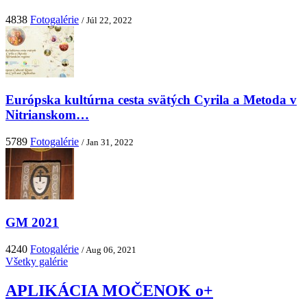
4838
Fotogalérie
/ Júl 22, 2022
Európska kultúrna cesta svätých Cyrila a Metoda v
Nitrianskom…
5789
Fotogalérie
/ Jan 31, 2022
GM 2021
4240
Fotogalérie
/ Aug 06, 2021
Všetky galérie
APLIKÁCIA MOČENOK o+