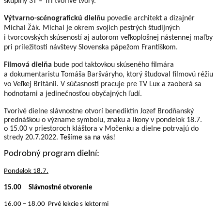
skupiny 3T – Tri tvorivé tvory.
Výtvarno-scénografickú dielňu
povedie architekt a dizajnér
Michal Žák. Michal je okrem svojich pestrých študijných
i tvorcovských skúseností aj autorom veľkoplošnej nástennej maľby
pri príležitosti návštevy Slovenska pápežom Františkom.
Filmová dielňa
bude pod taktovkou skúseného filmára
a dokumentaristu Tomáša Baršváryho, ktorý študoval filmovú réžiu
vo Veľkej Británii. V súčasnosti pracuje pre TV Lux a zaoberá sa
hodnotami a jedinečnosťou obyčajných ľudí.
Tvorivé dielne slávnostne otvorí benediktín Jozef Brodňanský
prednáškou o význame symbolu, znaku a ikony v pondelok 18.7.
o 15.00 v priestoroch kláštora v Močenku a dielne potrvajú do
stredy 20.7.2022.
Tešíme sa na vás!
Podrobný program dielní:
Pondelok 18.7.
15.00 Slávnostné otvorenie
16.00 – 18.00 Prvé lekcie s lektormi