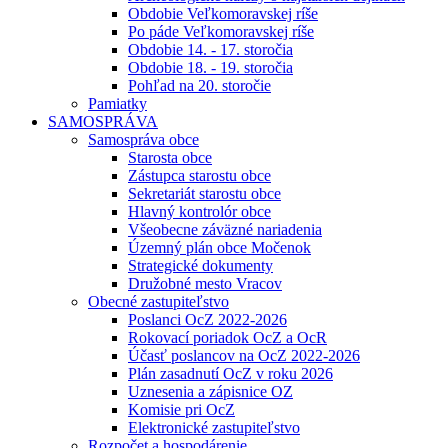
Obdobie Veľkomoravskej ríše
Po páde Veľkomoravskej ríše
Obdobie 14. - 17. storočia
Obdobie 18. - 19. storočia
Pohľad na 20. storočie
Pamiatky
SAMOSPRÁVA
Samospráva obce
Starosta obce
Zástupca starostu obce
Sekretariát starostu obce
Hlavný kontrolór obce
Všeobecne záväzné nariadenia
Územný plán obce Močenok
Strategické dokumenty
Družobné mesto Vracov
Obecné zastupiteľstvo
Poslanci OcZ 2022-2026
Rokovací poriadok OcZ a OcR
Účasť poslancov na OcZ 2022-2026
Plán zasadnutí OcZ v roku 2026
Uznesenia a zápisnice OZ
Komisie pri OcZ
Elektronické zastupiteľstvo
Rozpočet a hospodárenie