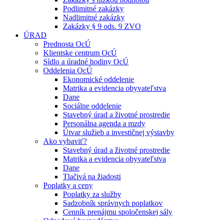
Podlimitné zakázky
Nadlimitné zakázky
Zakázky § 9 ods. 9 ZVO
ÚRAD
Prednosta OcÚ
Klientske centrum OcÚ
Sídlo a úradné hodiny OcÚ
Oddelenia OcÚ
Ekonomické oddelenie
Matrika a evidencia obyvateľstva
Dane
Sociálne oddelenie
Stavebný úrad a životné prostredie
Personálna agenda a mzdy
Útvar služieb a investičnej výstavby
Ako vybaviť?
Stavebný úrad a životné prostredie
Matrika a evidencia obyvateľstva
Dane
Tlačivá na žiadosti
Poplatky a ceny
Poplatky za služby
Sadzobník správnych poplatkov
Cenník prenájmu spoločenskej sály