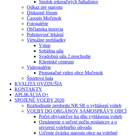
Spolok rekreačných futbalistov
Odkaz pre starostu
Diskusné fórum
Časopis Močenok
Fotogalérie
Občianska inzercia
Pohotovosť lekární
Virtuálne prehliadky
Vstup
Sobášna sála
Svadobná sála 2.poschodie
Klientské centrum
Videogalérie
Propagačné video obce Močenok
Športová hala
KVALITA OVZDUŠIA
KONTAKTY
APLIKÁCIA O+
SPOJENÉ VOĽBY 2026
Rozhodnutie predsedu NR SR o vyhlásení volieb
VOĽBY DO ORGÁNOV SAMOSPRÁVY OBCÍ
Počet obyvateľov ku dňu vyhlásenia volieb
Oznámenie o určení počtu poslancov a o
utvorení volebného obvodu
Určenie úväzku starostu obce na volebné