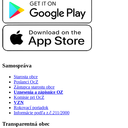
Samospráva
Starosta obce
Poslanci OcZ
Zástupca starostu obce
Uznesenia a zápisnice OZ
Komisie pri OcZ
VZN
Rokovací poriadok
Informácie podľa z.č.211/2000
Transparentná obec