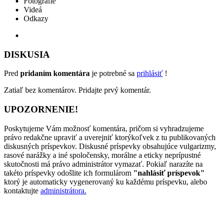
Fotografie
Videá
Odkazy
DISKUSIA
Pred
pridaním komentára
je potrebné sa
prihlásiť
!
Zatiaľ bez komentárov. Pridajte prvý komentár.
UPOZORNENIE!
Poskytujeme Vám možnosť komentára, pričom si vyhradzujeme
právo redakčne upraviť a uverejniť ktorýkoľvek z tu publikovaných
diskusných príspevkov. Diskusné príspevky obsahujúce vulgarizmy,
rasové narážky a iné spoločensky, morálne a eticky neprípustné
skutočnosti má právo administrátor vymazať. Pokiaľ narazíte na
takéto príspevky odošlite ich formulárom
"nahlásiť príspevok"
ktorý je automaticky vygenerovaný ku každému príspevku, alebo
kontaktujte
administrátora.