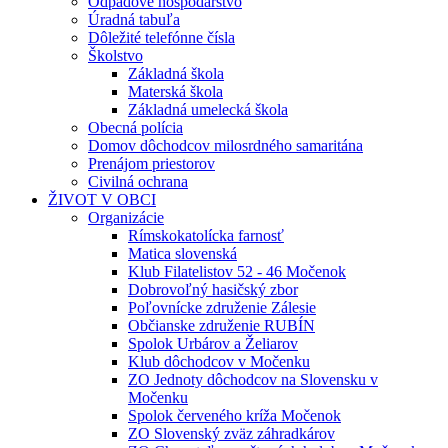
Odpadové hospodárstvo
Úradná tabuľa
Dôležité telefónne čísla
Školstvo
Základná škola
Materská škola
Základná umelecká škola
Obecná polícia
Domov dôchodcov milosrdného samaritána
Prenájom priestorov
Civilná ochrana
ŽIVOT V OBCI
Organizácie
Rímskokatolícka farnosť
Matica slovenská
Klub Filatelistov 52 - 46 Močenok
Dobrovoľný hasičský zbor
Poľovnícke združenie Zálesie
Občianske združenie RUBÍN
Spolok Urbárov a Želiarov
Klub dôchodcov v Močenku
ZO Jednoty dôchodcov na Slovensku v
Močenku
Spolok červeného kríža Močenok
ZO Slovenský zväz záhradkárov