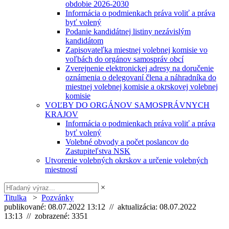
obdobie 2026-2030
Informácia o podmienkach práva voliť a práva
byť volený
Podanie kandidátnej listiny nezávislým
kandidátom
Zapisovateľka miestnej volebnej komisie vo
voľbách do orgánov samospráv obcí
Zverejnenie elektronickej adresy na doručenie
oznámenia o delegovaní člena a náhradníka do
miestnej volebnej komisie a okrskovej volebnej
komisie
VOĽBY DO ORGÁNOV SAMOSPRÁVNYCH
KRAJOV
Informácia o podmienkach práva voliť a práva
byť volený
Volebné obvody a počet poslancov do
Zastupiteľstva NSK
Utvorenie volebných okrskov a určenie volebných
miestností
×
Titulka
>
Pozvánky
publikované: 08.07.2022 13:12 // aktualizácia: 08.07.2022
13:13 // zobrazené: 3351