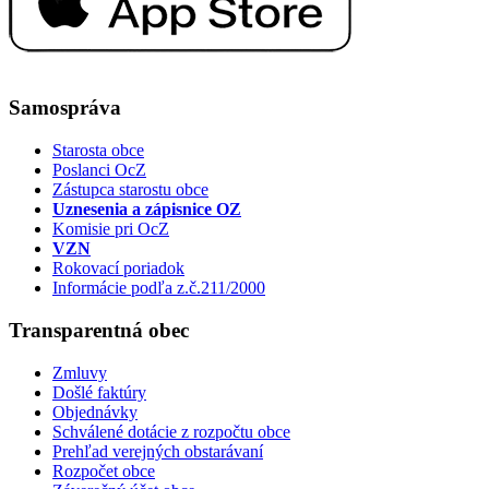
Samospráva
Starosta obce
Poslanci OcZ
Zástupca starostu obce
Uznesenia a zápisnice OZ
Komisie pri OcZ
VZN
Rokovací poriadok
Informácie podľa z.č.211/2000
Transparentná obec
Zmluvy
Došlé faktúry
Objednávky
Schválené dotácie z rozpočtu obce
Prehľad verejných obstarávaní
Rozpočet obce