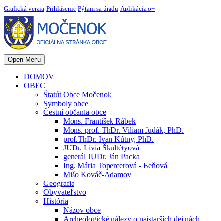
Grafická verzia
Prihlásenie
Pýtam sa úradu
Aplikácia o+
Open Menu
DOMOV
OBEC
Štatút Obce Močenok
Symboly obce
Čestní občania obce
Mons. František Rábek
Mons. prof. ThDr. Viliam Judák, PhD.
prof.ThDr. Ivan Kútny, PhD.
JUDr. Lívia Škultétyová
generál JUDr. Ján Packa
Ing. Mária Topercerová - Beňová
Mišo Kováč-Adamov
Geografia
Obyvateľstvo
História
Názov obce
Archeologické nálezy o najstarších dejinách