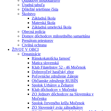
Odpadové hospodárstvo
Úradná tabuľa
Dôležité telefónne čísla
Školstvo
Základná škola
Materská škola
Základná umelecká škola
Obecná polícia
Domov dôchodcov milosrdného samaritána
Prenájom priestorov
Civilná ochrana
ŽIVOT V OBCI
Organizácie
Rímskokatolícka farnosť
Matica slovenská
Klub Filatelistov 52 - 46 Močenok
Dobrovoľný hasičský zbor
Poľovnícke združenie Zálesie
Občianske združenie RUBÍN
Spolok Urbárov a Želiarov
Klub dôchodcov v Močenku
ZO Jednoty dôchodcov na Slovensku v
Močenku
Spolok červeného kríža Močenok
ZO Slovenský zväz záhradkárov