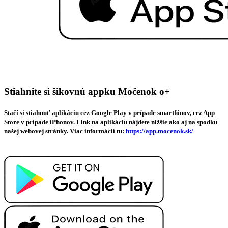
Stiahnite si šikovnú appku Močenok o+
Stačí si stiahnuť aplikáciu cez Google Play v prípade smartfónov, cez App
Store v prípade iPhonov. Link na aplikáciu nájdete nižšie ako aj na spodku
našej webovej stránky. Viac informácií tu:
https://app.mocenok.sk/