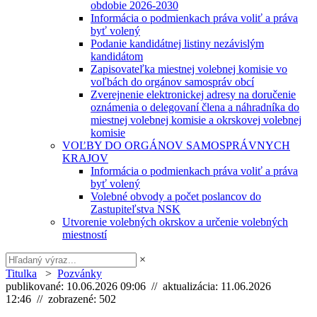
obdobie 2026-2030
Informácia o podmienkach práva voliť a práva
byť volený
Podanie kandidátnej listiny nezávislým
kandidátom
Zapisovateľka miestnej volebnej komisie vo
voľbách do orgánov samospráv obcí
Zverejnenie elektronickej adresy na doručenie
oznámenia o delegovaní člena a náhradníka do
miestnej volebnej komisie a okrskovej volebnej
komisie
VOĽBY DO ORGÁNOV SAMOSPRÁVNYCH
KRAJOV
Informácia o podmienkach práva voliť a práva
byť volený
Volebné obvody a počet poslancov do
Zastupiteľstva NSK
Utvorenie volebných okrskov a určenie volebných
miestností
×
Titulka
>
Pozvánky
publikované: 10.06.2026 09:06 // aktualizácia: 11.06.2026
12:46 // zobrazené: 502