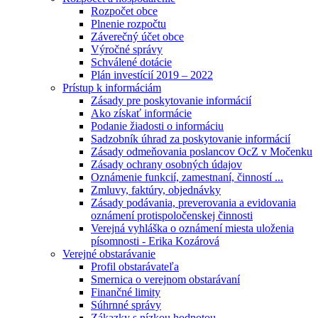
Rozpočet obce
Plnenie rozpočtu
Záverečný účet obce
Výročné správy
Schválené dotácie
Plán investícií 2019 – 2022
Prístup k informáciám
Zásady pre poskytovanie informácií
Ako získať informácie
Podanie žiadosti o informáciu
Sadzobník úhrad za poskytovanie informácií
Zásady odmeňovania poslancov OcZ v Močenku
Zásady ochrany osobných údajov
Oznámenie funkcií, zamestnaní, činností ...
Zmluvy, faktúry, objednávky
Zásady podávania, preverovania a evidovania
oznámení protispoločenskej činnosti
Verejná vyhláška o oznámení miesta uloženia
písomnosti - Erika Kozárová
Verejné obstarávanie
Profil obstarávateľa
Smernica o verejnom obstarávaní
Finančné limity
Súhrnné správy
Zákazky s nízkou hodnotou