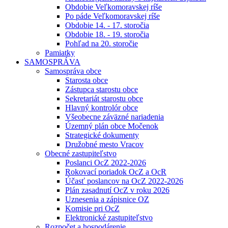
Obdobie Veľkomoravskej ríše
Po páde Veľkomoravskej ríše
Obdobie 14. - 17. storočia
Obdobie 18. - 19. storočia
Pohľad na 20. storočie
Pamiatky
SAMOSPRÁVA
Samospráva obce
Starosta obce
Zástupca starostu obce
Sekretariát starostu obce
Hlavný kontrolór obce
Všeobecne záväzné nariadenia
Územný plán obce Močenok
Strategické dokumenty
Družobné mesto Vracov
Obecné zastupiteľstvo
Poslanci OcZ 2022-2026
Rokovací poriadok OcZ a OcR
Účasť poslancov na OcZ 2022-2026
Plán zasadnutí OcZ v roku 2026
Uznesenia a zápisnice OZ
Komisie pri OcZ
Elektronické zastupiteľstvo
Rozpočet a hospodárenie