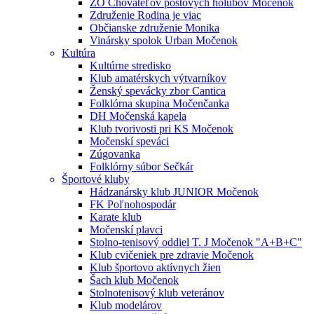
ZO Chovateľov poštových holubov Močenok
Združenie Rodina je viac
Občianske združenie Monika
Vinársky spolok Urban Močenok
Kultúra
Kultúrne stredisko
Klub amatérskych výtvarníkov
Ženský spevácky zbor Cantica
Folklórna skupina Močenčanka
DH Močenská kapela
Klub tvorivosti pri KS Močenok
Močenskí speváci
Zúgovanka
Folklórny súbor Sečkár
Športové kluby
Hádzanársky klub JUNIOR Močenok
FK Poľnohospodár
Karate klub
Močenskí plavci
Stolno-tenisový oddiel T. J Močenok "A+B+C"
Klub cvičeniek pre zdravie Močenok
Klub športovo aktívnych žien
Šach klub Močenok
Stolnotenisový klub veteránov
Klub modelárov