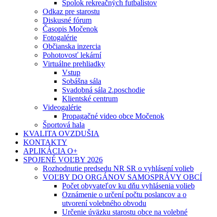
Spolok rekreačných futbalistov
Odkaz pre starostu
Diskusné fórum
Časopis Močenok
Fotogalérie
Občianska inzercia
Pohotovosť lekární
Virtuálne prehliadky
Vstup
Sobášna sála
Svadobná sála 2.poschodie
Klientské centrum
Videogalérie
Propagačné video obce Močenok
Športová hala
KVALITA OVZDUŠIA
KONTAKTY
APLIKÁCIA O+
SPOJENÉ VOĽBY 2026
Rozhodnutie predsedu NR SR o vyhlásení volieb
VOĽBY DO ORGÁNOV SAMOSPRÁVY OBCÍ
Počet obyvateľov ku dňu vyhlásenia volieb
Oznámenie o určení počtu poslancov a o
utvorení volebného obvodu
Určenie úväzku starostu obce na volebné