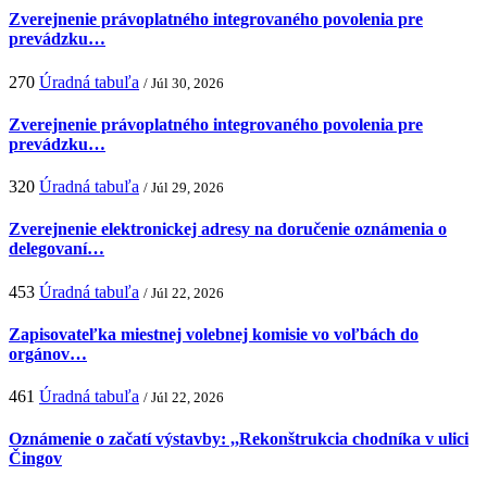
Zverejnenie právoplatného integrovaného povolenia pre
prevádzku…
270
Úradná tabuľa
/ Júl 30, 2026
Zverejnenie právoplatného integrovaného povolenia pre
prevádzku…
320
Úradná tabuľa
/ Júl 29, 2026
Zverejnenie elektronickej adresy na doručenie oznámenia o
delegovaní…
453
Úradná tabuľa
/ Júl 22, 2026
Zapisovateľka miestnej volebnej komisie vo voľbách do
orgánov…
461
Úradná tabuľa
/ Júl 22, 2026
Oznámenie o začatí výstavby: ,,Rekonštrukcia chodníka v ulici
Čingov