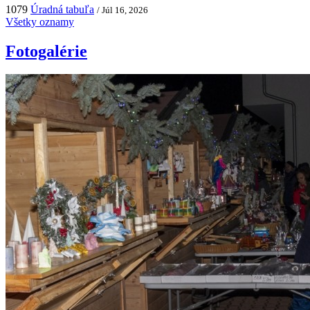
1079
Úradná tabuľa
/ Júl 16, 2026
Všetky oznamy
Fotogalérie