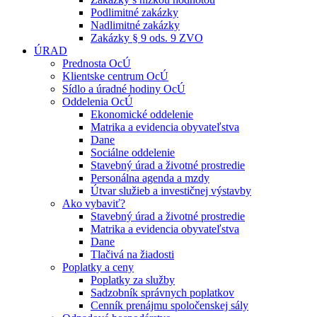
Podlimitné zakázky
Nadlimitné zakázky
Zakázky § 9 ods. 9 ZVO
ÚRAD
Prednosta OcÚ
Klientske centrum OcÚ
Sídlo a úradné hodiny OcÚ
Oddelenia OcÚ
Ekonomické oddelenie
Matrika a evidencia obyvateľstva
Dane
Sociálne oddelenie
Stavebný úrad a životné prostredie
Personálna agenda a mzdy
Útvar služieb a investičnej výstavby
Ako vybaviť?
Stavebný úrad a životné prostredie
Matrika a evidencia obyvateľstva
Dane
Tlačivá na žiadosti
Poplatky a ceny
Poplatky za služby
Sadzobník správnych poplatkov
Cenník prenájmu spoločenskej sály