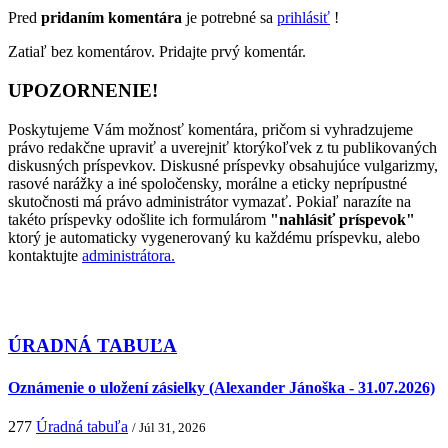
Pred
pridaním komentára
je potrebné sa
prihlásiť
!
Zatiaľ bez komentárov. Pridajte prvý komentár.
UPOZORNENIE!
Poskytujeme Vám možnosť komentára, pričom si vyhradzujeme
právo redakčne upraviť a uverejniť ktorýkoľvek z tu publikovaných
diskusných príspevkov. Diskusné príspevky obsahujúce vulgarizmy,
rasové narážky a iné spoločensky, morálne a eticky neprípustné
skutočnosti má právo administrátor vymazať. Pokiaľ narazíte na
takéto príspevky odošlite ich formulárom
"nahlásiť príspevok"
ktorý je automaticky vygenerovaný ku každému príspevku, alebo
kontaktujte
administrátora.
ÚRADNÁ TABUĽA
Oznámenie o uložení zásielky (Alexander Jánoška - 31.07.2026)
277
Úradná tabuľa
/ Júl 31, 2026