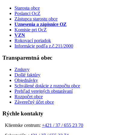
Starosta obce
Poslanci OcZ
Zástupca starostu obce
Uznesenia a zápisnice OZ
Komisie pri OcZ
VZN
Rokovací poriadok
Informácie podľa z.č.211/2000
Transparentná obec
Zmluvy
Došlé faktúry
Objednávky
Schválené dotácie z rozpočtu obce
Prehľad verejných obstarávaní
Rozpočet obce
Záverečný účet obce
Rýchle kontakty
Klientske centrum:
+421 / 37 / 655 23 70