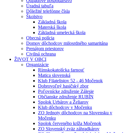
Odpadové hospodárstvo
Úradná tabuľa
Dôležité telefónne čísla
Školstvo
Základná škola
Materská škola
Základná umelecká škola
Obecná polícia
Domov dôchodcov milosrdného samaritána
Prenájom priestorov
Civilná ochrana
ŽIVOT V OBCI
Organizácie
Rímskokatolícka farnosť
Matica slovenská
Klub Filatelistov 52 - 46 Močenok
Dobrovoľný hasičský zbor
Poľovnícke združenie Zálesie
Občianske združenie RUBÍN
Spolok Urbárov a Želiarov
Klub dôchodcov v Močenku
ZO Jednoty dôchodcov na Slovensku v
Močenku
Spolok červeného kríža Močenok
ZO Slovenský zväz záhradkárov