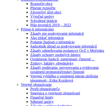
Rozpočet obce
Plnenie rozpočtu
Záverečný účet obce
Výročné správy
Schválené dotácie
Plán investícií 2019 – 2022
Prístup k informáciám
Zásady pre poskytovanie informácií
Ako získať informácie
Podanie žiadosti o informáciu
Sadzobník úhrad za poskytovanie informácií
Zásady odmeňovania poslancov OcZ v Močenku
Zásady ochrany osobných údajov
Oznámenie funkcií, zamestnaní, činností ...
Zmluvy, faktúry, objednávky
Zásady podávania, preverovania a evidovania
oznámení protispoločenskej činnosti
Verejná vyhláška o oznámení miesta uloženia
písomnosti - Erika Kozárová
Verejné obstarávanie
Profil obstarávateľa
Smernica o verejnom obstarávaní
Finančné limity
Súhrnné správy
Zákazky s nízkou hodnotou