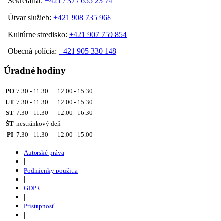
Sekretariát:
+421 / 37 / 655 23 74
Útvar služieb:
+421 908 735 968
Kultúrne stredisko:
+421 907 759 854
Obecná polícia:
+421 905 330 148
Úradné hodiny
PO
7.30 - 11.30 12.00 - 15.30
UT
7.30 - 11.30 12.00 - 15.30
ST
7.30 - 11.30 12.00 - 16.30
ŠT
nestránkový deň
PI
7.30 - 11.30 12.00 - 15.00
Autorské práva
|
Podmienky použitia
|
GDPR
|
Prístupnosť
|