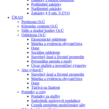
Podlimitné zakázky
Nadlimitné zakázky
Zakázky § 9 ods. 9 ZVO
ÚRAD
Prednosta OcÚ
Klientske centrum OcÚ
Sídlo a úradné hodiny OcÚ
Oddelenia OcÚ
Ekonomické oddelenie
Matrika a evidencia obyvateľstva
Dane
Sociálne oddelenie
Stavebný úrad a životné prostredie
Personálna agenda a mzdy
Útvar služieb a investičnej výstavby
Ako vybaviť?
Stavebný úrad a životné prostredie
Matrika a evidencia obyvateľstva
Dane
Tlačivá na žiadosti
Poplatky a ceny
Poplatky za služby
Sadzobník správnych poplatkov
Cenník prenájmu spoločenskej sály