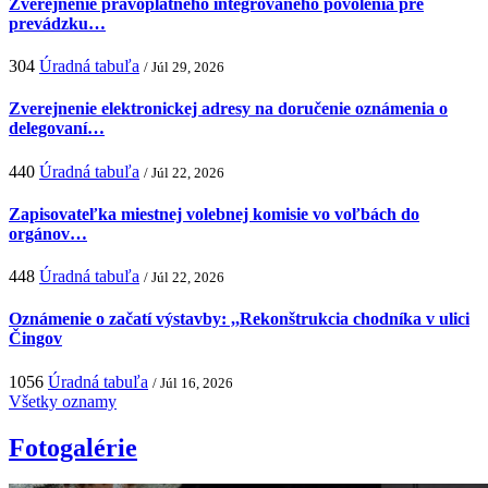
Zverejnenie právoplatného integrovaného povolenia pre
prevádzku…
304
Úradná tabuľa
/ Júl 29, 2026
Zverejnenie elektronickej adresy na doručenie oznámenia o
delegovaní…
440
Úradná tabuľa
/ Júl 22, 2026
Zapisovateľka miestnej volebnej komisie vo voľbách do
orgánov…
448
Úradná tabuľa
/ Júl 22, 2026
Oznámenie o začatí výstavby: ,,Rekonštrukcia chodníka v ulici
Čingov
1056
Úradná tabuľa
/ Júl 16, 2026
Všetky oznamy
Fotogalérie