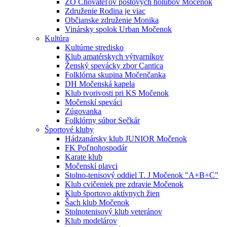
ZO Chovateľov poštových holubov Močenok
Združenie Rodina je viac
Občianske združenie Monika
Vinársky spolok Urban Močenok
Kultúra
Kultúrne stredisko
Klub amatérskych výtvarníkov
Ženský spevácky zbor Cantica
Folklórna skupina Močenčanka
DH Močenská kapela
Klub tvorivosti pri KS Močenok
Močenskí speváci
Zúgovanka
Folklórny súbor Sečkár
Športové kluby
Hádzanársky klub JUNIOR Močenok
FK Poľnohospodár
Karate klub
Močenskí plavci
Stolno-tenisový oddiel T. J Močenok "A+B+C"
Klub cvičeniek pre zdravie Močenok
Klub športovo aktívnych žien
Šach klub Močenok
Stolnotenisový klub veteránov
Klub modelárov