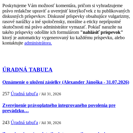
Poskytujeme Vám možnosť komentára, pričom si vyhradzujeme
právo redakčne upraviť a uverejniť ktorýkoľvek z tu publikovaných
diskusných príspevkov. Diskusné príspevky obsahujúce vulgarizmy,
rasové narážky a iné spoločensky, morálne a eticky neprípustné
skutočnosti má právo administrátor vymazať. Pokiaľ narazíte na
takéto príspevky odošlite ich formulárom
"nahlásiť príspevok"
ktorý je automaticky vygenerovaný ku každému príspevku, alebo
kontaktujte
administrátora.
ÚRADNÁ TABUĽA
Oznámenie o uložení zásielky (Alexander Jánoška - 31.07.2026)
257
Úradná tabuľa
/ Júl 31, 2026
Zverejnenie právoplatného integrovaného povolenia pre
prevádzku…
243
Úradná tabuľa
/ Júl 30, 2026