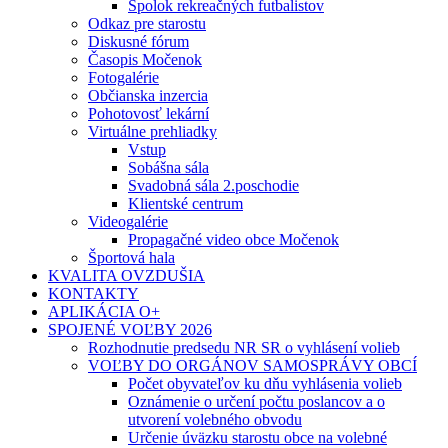
Spolok rekreačných futbalistov
Odkaz pre starostu
Diskusné fórum
Časopis Močenok
Fotogalérie
Občianska inzercia
Pohotovosť lekární
Virtuálne prehliadky
Vstup
Sobášna sála
Svadobná sála 2.poschodie
Klientské centrum
Videogalérie
Propagačné video obce Močenok
Športová hala
KVALITA OVZDUŠIA
KONTAKTY
APLIKÁCIA O+
SPOJENÉ VOĽBY 2026
Rozhodnutie predsedu NR SR o vyhlásení volieb
VOĽBY DO ORGÁNOV SAMOSPRÁVY OBCÍ
Počet obyvateľov ku dňu vyhlásenia volieb
Oznámenie o určení počtu poslancov a o
utvorení volebného obvodu
Určenie úväzku starostu obce na volebné