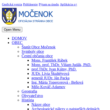
Grafická verzia
Prihlásenie
Pýtam sa úradu
Aplikácia o+
Open Menu
DOMOV
OBEC
Štatút Obce Močenok
Symboly obce
Čestní občania obce
Mons. František Rábek
Mons. prof. ThDr. Viliam Judák, PhD.
prof.ThDr. Ivan Kútny, PhD.
JUDr. Lívia Škultétyová
generál JUDr. Ján Packa
Ing. Mária Topercerová - Beňová
Mišo Kováč-Adamov
Geografia
Obyvateľstvo
História
Názov obce
Archeologické nálezy o najstarších dejinách