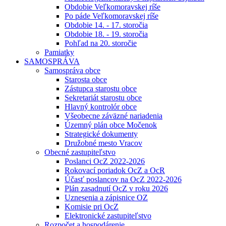
Obdobie Veľkomoravskej ríše
Po páde Veľkomoravskej ríše
Obdobie 14. - 17. storočia
Obdobie 18. - 19. storočia
Pohľad na 20. storočie
Pamiatky
SAMOSPRÁVA
Samospráva obce
Starosta obce
Zástupca starostu obce
Sekretariát starostu obce
Hlavný kontrolór obce
Všeobecne záväzné nariadenia
Územný plán obce Močenok
Strategické dokumenty
Družobné mesto Vracov
Obecné zastupiteľstvo
Poslanci OcZ 2022-2026
Rokovací poriadok OcZ a OcR
Účasť poslancov na OcZ 2022-2026
Plán zasadnutí OcZ v roku 2026
Uznesenia a zápisnice OZ
Komisie pri OcZ
Elektronické zastupiteľstvo
Rozpočet a hospodárenie