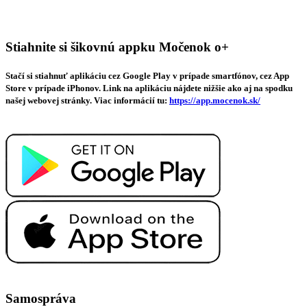
Stiahnite si šikovnú appku Močenok o+
Stačí si stiahnuť aplikáciu cez Google Play v prípade smartfónov, cez App
Store v prípade iPhonov. Link na aplikáciu nájdete nižšie ako aj na spodku
našej webovej stránky. Viac informácií tu:
https://app.mocenok.sk/
Samospráva