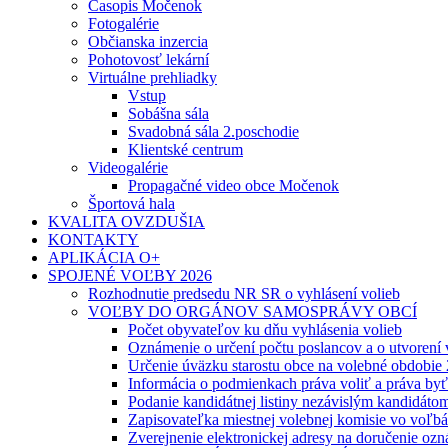
Časopis Močenok
Fotogalérie
Občianska inzercia
Pohotovosť lekární
Virtuálne prehliadky
Vstup
Sobášna sála
Svadobná sála 2.poschodie
Klientské centrum
Videogalérie
Propagačné video obce Močenok
Športová hala
KVALITA OVZDUŠIA
KONTAKTY
APLIKÁCIA O+
SPOJENÉ VOĽBY 2026
Rozhodnutie predsedu NR SR o vyhlásení volieb
VOĽBY DO ORGÁNOV SAMOSPRÁVY OBCÍ
Počet obyvateľov ku dňu vyhlásenia volieb
Oznámenie o určení počtu poslancov a o utvorení
Určenie úväzku starostu obce na volebné obdobie
Informácia o podmienkach práva voliť a práva by
Podanie kandidátnej listiny nezávislým kandidáto
Zapisovateľka miestnej volebnej komisie vo voľb
Zverejnenie elektronickej adresy na doručenie ozn