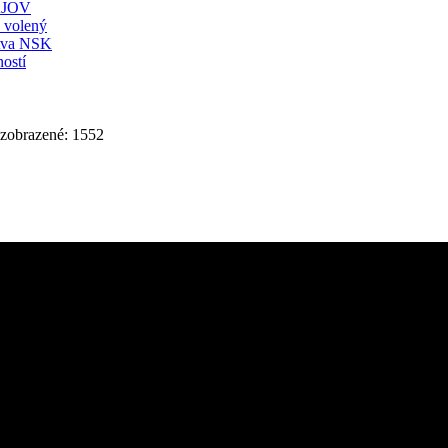
JOV
ť volený
stva NSK
ostí
 zobrazené: 1552