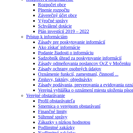
Rozpočet obce
Plnenie rozpočtu
Záverečný účet obce
Výročné správy
Schválené dotácie
Plán investícií 2019 – 2022
Prístup k informáciám
Zásady pre poskytovanie informácií
Ako získať informácie
Podanie žiadosti o informáciu
Sadzobník úhrad za poskytovanie informácií
Zásady odmeňovania poslancov OcZ v Močenku
Zásady ochrany osobných údajov
Oznámenie funkcií, zamestnaní, činností ...
Zmluvy, faktúry, objednávky
Zásady podávania, preverovania a evidovania ozná
Verejná vyhláška o oznámení miesta uloženia píso
Verejné obstarávanie
Profil obstarávateľa
Smernica o verejnom obstarávaní
Finančné limity
Súhrnné správy
Zákazky s nízkou hodnotou
Podlimitné zakázky
Nadlimitné zakázky