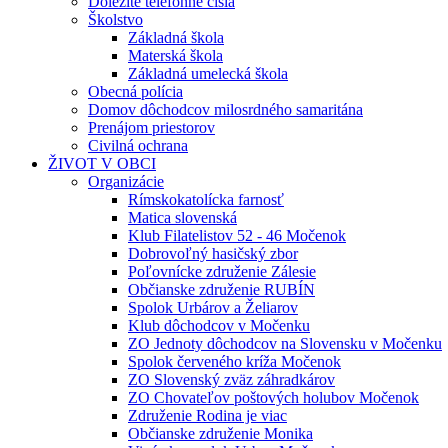
Dôležité telefónne čísla
Školstvo
Základná škola
Materská škola
Základná umelecká škola
Obecná polícia
Domov dôchodcov milosrdného samaritána
Prenájom priestorov
Civilná ochrana
ŽIVOT V OBCI
Organizácie
Rímskokatolícka farnosť
Matica slovenská
Klub Filatelistov 52 - 46 Močenok
Dobrovoľný hasičský zbor
Poľovnícke združenie Zálesie
Občianske združenie RUBÍN
Spolok Urbárov a Želiarov
Klub dôchodcov v Močenku
ZO Jednoty dôchodcov na Slovensku v Močenku
Spolok červeného kríža Močenok
ZO Slovenský zväz záhradkárov
ZO Chovateľov poštových holubov Močenok
Združenie Rodina je viac
Občianske združenie Monika