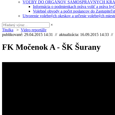
VOĽBY DO ORGÁNOV SAMOSPRÁVNYCH KRA
Informácia o podmienkach práva voliť a práva by
Volebné obvody a počet poslancov do Zastupiteľ
Utvorenie volebných okrskov a určenie volebných miestn
×
Titulka
>
Video reportáže
publikované: 29.04.2015 14:31 // aktualizácia: 16.09.2015 14:33 //
FK Močenok A - ŠK Šurany