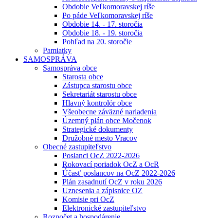
Obdobie Veľkomoravskej ríše
Po páde Veľkomoravskej ríše
Obdobie 14. - 17. storočia
Obdobie 18. - 19. storočia
Pohľad na 20. storočie
Pamiatky
SAMOSPRÁVA
Samospráva obce
Starosta obce
Zástupca starostu obce
Sekretariát starostu obce
Hlavný kontrolór obce
Všeobecne záväzné nariadenia
Územný plán obce Močenok
Strategické dokumenty
Družobné mesto Vracov
Obecné zastupiteľstvo
Poslanci OcZ 2022-2026
Rokovací poriadok OcZ a OcR
Účasť poslancov na OcZ 2022-2026
Plán zasadnutí OcZ v roku 2026
Uznesenia a zápisnice OZ
Komisie pri OcZ
Elektronické zastupiteľstvo
Rozpočet a hospodárenie