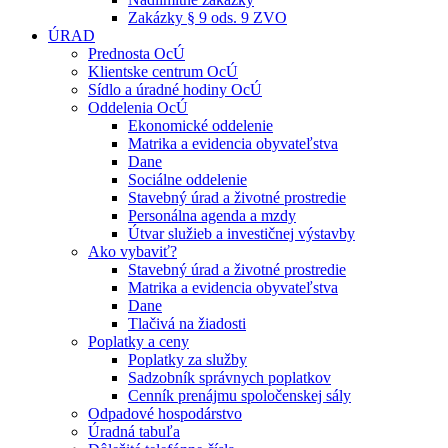
Zakázky § 9 ods. 9 ZVO
ÚRAD
Prednosta OcÚ
Klientske centrum OcÚ
Sídlo a úradné hodiny OcÚ
Oddelenia OcÚ
Ekonomické oddelenie
Matrika a evidencia obyvateľstva
Dane
Sociálne oddelenie
Stavebný úrad a životné prostredie
Personálna agenda a mzdy
Útvar služieb a investičnej výstavby
Ako vybaviť?
Stavebný úrad a životné prostredie
Matrika a evidencia obyvateľstva
Dane
Tlačivá na žiadosti
Poplatky a ceny
Poplatky za služby
Sadzobník správnych poplatkov
Cenník prenájmu spoločenskej sály
Odpadové hospodárstvo
Úradná tabuľa