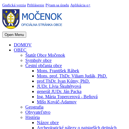
Grafická verzia
Prihlásenie
Pýtam sa úradu
Aplikácia o+
Open Menu
DOMOV
OBEC
Štatút Obce Močenok
Symboly obce
Čestní občania obce
Mons. František Rábek
Mons. prof. ThDr. Viliam Judák, PhD.
prof.ThDr. Ivan Kútny, PhD.
JUDr. Lívia Škultétyová
generál JUDr. Ján Packa
Ing. Mária Topercerová - Beňová
Mišo Kováč-Adamov
Geografia
Obyvateľstvo
História
Názov obce
Archeologické nálezy o najstarších dejinách