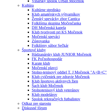
Vinársky spolok Urban Močenok
Kultúra
Kultúrne stredisko
Klub amatérskych výtvarníkov
Ženský spevácky zbor Cantica
Folklórna skupina Močenčanka
DH Močenská kapela
Klub tvorivosti pri KS Močenok
Močenskí speváci
Zúgovanka
Folklórny súbor Sečkár
Športové kluby
Hádzanársky klub JUNIOR Močenok
FK Poľnohospodár
Karate klub
Močenskí plavci
Stolno-tenisový oddiel T. J Močenok "A+B+C"
Klub cvičeniek pre zdravie Močenok
Klub športovo aktívnych žien
Šach klub Močenok
Stolnotenisový klub veteránov
Klub modelárov
Spolok rekreačných futbalistov
Odkaz pre starostu
Diskusné fórum