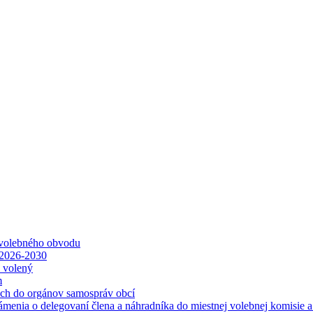
 volebného obvodu
 2026-2030
ť volený
m
ách do orgánov samospráv obcí
ámenia o delegovaní člena a náhradníka do miestnej volebnej komisie 