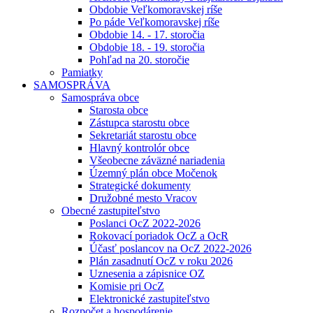
Obdobie Veľkomoravskej ríše
Po páde Veľkomoravskej ríše
Obdobie 14. - 17. storočia
Obdobie 18. - 19. storočia
Pohľad na 20. storočie
Pamiatky
SAMOSPRÁVA
Samospráva obce
Starosta obce
Zástupca starostu obce
Sekretariát starostu obce
Hlavný kontrolór obce
Všeobecne záväzné nariadenia
Územný plán obce Močenok
Strategické dokumenty
Družobné mesto Vracov
Obecné zastupiteľstvo
Poslanci OcZ 2022-2026
Rokovací poriadok OcZ a OcR
Účasť poslancov na OcZ 2022-2026
Plán zasadnutí OcZ v roku 2026
Uznesenia a zápisnice OZ
Komisie pri OcZ
Elektronické zastupiteľstvo
Rozpočet a hospodárenie