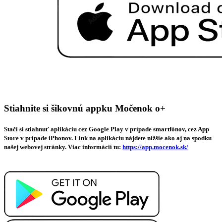
Stiahnite si šikovnú appku Močenok o+
Stačí si stiahnuť aplikáciu cez Google Play v prípade smartfónov, cez App
Store v prípade iPhonov. Link na aplikáciu nájdete nižšie ako aj na spodku
našej webovej stránky. Viac informácií tu:
https://app.mocenok.sk/