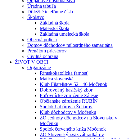
Odpadové hospodárstvo
Úradná tabuľa
Dôležité telefónne čísla
Školstvo
Základná škola
Materská škola
Základná umelecká škola
Obecná polícia
Domov dôchodcov milosrdného samaritána
Prenájom priestorov
Civilná ochrana
ŽIVOT V OBCI
Organizácie
Rímskokatolícka farnosť
Matica slovenská
Klub Filatelistov 52 - 46 Močenok
Dobrovoľný hasičský zbor
Poľovnícke združenie Zálesie
Občianske združenie RUBÍN
Spolok Urbárov a Želiarov
Klub dôchodcov v Močenku
ZO Jednoty dôchodcov na Slovensku v
Močenku
Spolok červeného kríža Močenok
ZO Slovenský zväz záhradkárov