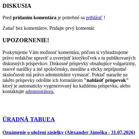
DISKUSIA
Pred
pridaním komentára
je potrebné sa
prihlásiť
!
Zatiaľ bez komentárov. Pridajte prvý komentár.
UPOZORNENIE!
Poskytujeme Vám možnosť komentára, pričom si vyhradzujeme
právo redakčne upraviť a uverejniť ktorýkoľvek z tu publikovaných
diskusných príspevkov. Diskusné príspevky obsahujúce vulgarizmy,
rasové narážky a iné spoločensky, morálne a eticky neprípustné
skutočnosti má právo administrátor vymazať. Pokiaľ narazíte na
takéto príspevky odošlite ich formulárom
"nahlásiť príspevok"
ktorý je automaticky vygenerovaný ku každému príspevku, alebo
kontaktujte
administrátora.
ÚRADNÁ TABUĽA
Oznámenie o uložení zásielky (Alexander Jánoška - 31.07.2026)