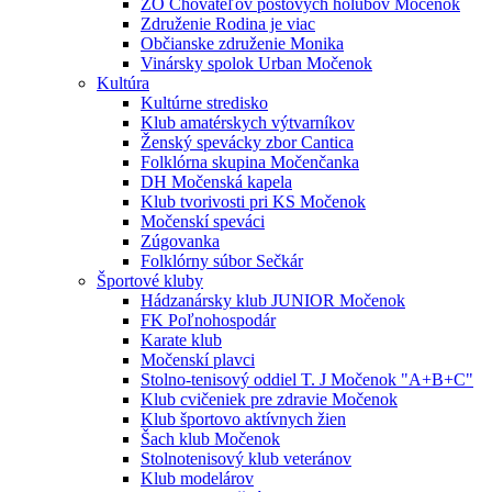
ZO Chovateľov poštových holubov Močenok
Združenie Rodina je viac
Občianske združenie Monika
Vinársky spolok Urban Močenok
Kultúra
Kultúrne stredisko
Klub amatérskych výtvarníkov
Ženský spevácky zbor Cantica
Folklórna skupina Močenčanka
DH Močenská kapela
Klub tvorivosti pri KS Močenok
Močenskí speváci
Zúgovanka
Folklórny súbor Sečkár
Športové kluby
Hádzanársky klub JUNIOR Močenok
FK Poľnohospodár
Karate klub
Močenskí plavci
Stolno-tenisový oddiel T. J Močenok "A+B+C"
Klub cvičeniek pre zdravie Močenok
Klub športovo aktívnych žien
Šach klub Močenok
Stolnotenisový klub veteránov
Klub modelárov