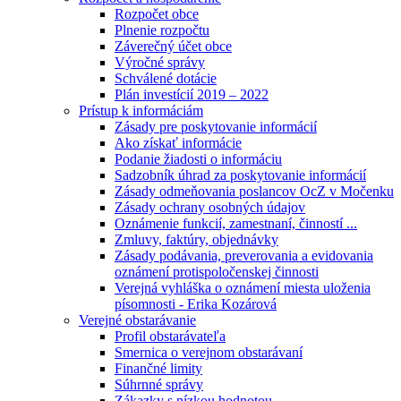
Rozpočet obce
Plnenie rozpočtu
Záverečný účet obce
Výročné správy
Schválené dotácie
Plán investícií 2019 – 2022
Prístup k informáciám
Zásady pre poskytovanie informácií
Ako získať informácie
Podanie žiadosti o informáciu
Sadzobník úhrad za poskytovanie informácií
Zásady odmeňovania poslancov OcZ v Močenku
Zásady ochrany osobných údajov
Oznámenie funkcií, zamestnaní, činností ...
Zmluvy, faktúry, objednávky
Zásady podávania, preverovania a evidovania
oznámení protispoločenskej činnosti
Verejná vyhláška o oznámení miesta uloženia
písomnosti - Erika Kozárová
Verejné obstarávanie
Profil obstarávateľa
Smernica o verejnom obstarávaní
Finančné limity
Súhrnné správy
Zákazky s nízkou hodnotou