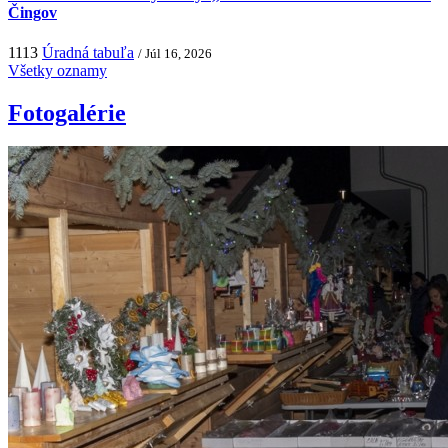
Čingov
1113
Úradná tabuľa
/ Júl 16, 2026
Všetky oznamy
Fotogalérie