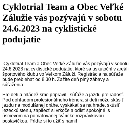
Cyklotrial Team a Obec Veľké
Zálužie vás pozývajú v sobotu
24.6.2023 na cyklistické
podujatie
Cyklotrial Team a Obec Veľké Zálužie vás pozývajú v sobotu
24.6.2023 na cyklistické podujatie, ktoré sa uskutoční v areáli
športového klubu vo Veľkom Záluží. Registrácia na súťaže
bude prebiehať od 8.30 h. Zažite deň plný zábavy a
súťaženia.
Pre deti a mládež sme pripravili súťaže a jazdu pre radosť.
Pod dohľadom profesionálneho trénera si deti môžu skúsiť
jazdu na modulárnej dráhe, vyskákať sa na hrade, skúsiť
lezeckú stenu, zapliecť si vrkoče a odísť spokojné s
úsmevom na pomaľovanej tváričke rozprávkovou
postavičkou. Príďte si to užiť s nami!