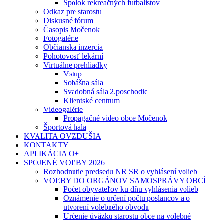
Spolok rekreačných futbalistov
Odkaz pre starostu
Diskusné fórum
Časopis Močenok
Fotogalérie
Občianska inzercia
Pohotovosť lekární
Virtuálne prehliadky
Vstup
Sobášna sála
Svadobná sála 2.poschodie
Klientské centrum
Videogalérie
Propagačné video obce Močenok
Športová hala
KVALITA OVZDUŠIA
KONTAKTY
APLIKÁCIA O+
SPOJENÉ VOĽBY 2026
Rozhodnutie predsedu NR SR o vyhlásení volieb
VOĽBY DO ORGÁNOV SAMOSPRÁVY OBCÍ
Počet obyvateľov ku dňu vyhlásenia volieb
Oznámenie o určení počtu poslancov a o
utvorení volebného obvodu
Určenie úväzku starostu obce na volebné