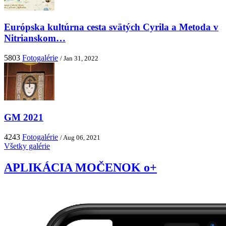
Európska kultúrna cesta svätých Cyrila a Metoda v
Nitrianskom…
5803
Fotogalérie
/ Jan 31, 2022
GM 2021
4243
Fotogalérie
/ Aug 06, 2021
Všetky galérie
APLIKÁCIA MOČENOK o+