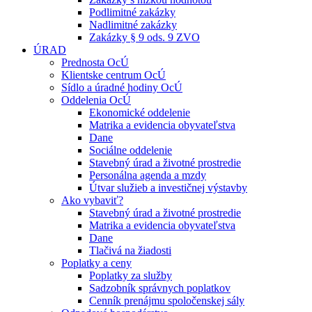
Podlimitné zakázky
Nadlimitné zakázky
Zakázky § 9 ods. 9 ZVO
ÚRAD
Prednosta OcÚ
Klientske centrum OcÚ
Sídlo a úradné hodiny OcÚ
Oddelenia OcÚ
Ekonomické oddelenie
Matrika a evidencia obyvateľstva
Dane
Sociálne oddelenie
Stavebný úrad a životné prostredie
Personálna agenda a mzdy
Útvar služieb a investičnej výstavby
Ako vybaviť?
Stavebný úrad a životné prostredie
Matrika a evidencia obyvateľstva
Dane
Tlačivá na žiadosti
Poplatky a ceny
Poplatky za služby
Sadzobník správnych poplatkov
Cenník prenájmu spoločenskej sály