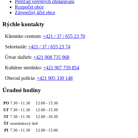
Prehľad verejných obstarávaní
Rozpočet obce
Záverečný účet obce
Rýchle kontakty
Klientske centrum:
+421 / 37 / 655 23 70
Sekretariát:
+421 / 37 / 655 23 74
Útvar služieb:
+421 908 735 968
Kultúrne stredisko:
+421 907 759 854
Obecná polícia:
+421 905 330 148
Úradné hodiny
PO
7.30 - 11.30 12.00 - 15.30
UT
7.30 - 11.30 12.00 - 15.30
ST
7.30 - 11.30 12.00 - 16.30
ŠT
nestránkový deň
PI
7.30 - 11.30 12.00 - 15.00