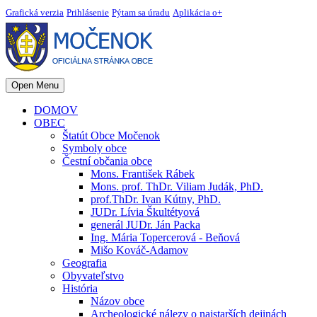
Grafická verzia
Prihlásenie
Pýtam sa úradu
Aplikácia o+
Open Menu
DOMOV
OBEC
Štatút Obce Močenok
Symboly obce
Čestní občania obce
Mons. František Rábek
Mons. prof. ThDr. Viliam Judák, PhD.
prof.ThDr. Ivan Kútny, PhD.
JUDr. Lívia Škultétyová
generál JUDr. Ján Packa
Ing. Mária Topercerová - Beňová
Mišo Kováč-Adamov
Geografia
Obyvateľstvo
História
Názov obce
Archeologické nálezy o najstarších dejinách