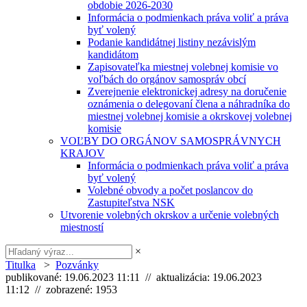
obdobie 2026-2030
Informácia o podmienkach práva voliť a práva
byť volený
Podanie kandidátnej listiny nezávislým
kandidátom
Zapisovateľka miestnej volebnej komisie vo
voľbách do orgánov samospráv obcí
Zverejnenie elektronickej adresy na doručenie
oznámenia o delegovaní člena a náhradníka do
miestnej volebnej komisie a okrskovej volebnej
komisie
VOĽBY DO ORGÁNOV SAMOSPRÁVNYCH
KRAJOV
Informácia o podmienkach práva voliť a práva
byť volený
Volebné obvody a počet poslancov do
Zastupiteľstva NSK
Utvorenie volebných okrskov a určenie volebných
miestností
×
Titulka
>
Pozvánky
publikované: 19.06.2023 11:11 // aktualizácia: 19.06.2023
11:12 // zobrazené: 1953