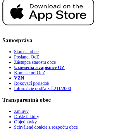
Samospráva
Starosta obce
Poslanci OcZ
Zástupca starostu obce
Uznesenia a zápisnice OZ
Komisie pri OcZ
VZN
Rokovací poriadok
Informácie podľa z.č.211/2000
Transparentná obec
Zmluvy
Došlé faktúry
Objednávky
Schválené dotácie z rozpočtu obce