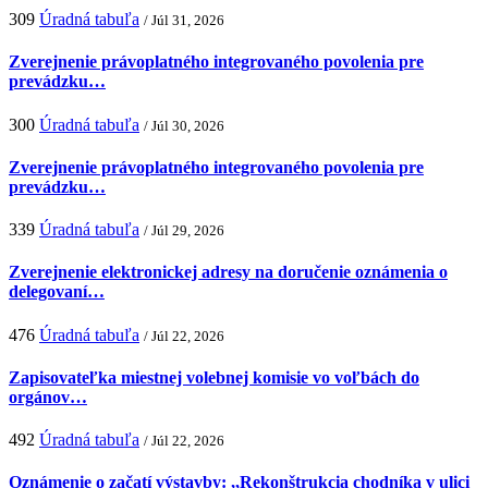
309
Úradná tabuľa
/ Júl 31, 2026
Zverejnenie právoplatného integrovaného povolenia pre
prevádzku…
300
Úradná tabuľa
/ Júl 30, 2026
Zverejnenie právoplatného integrovaného povolenia pre
prevádzku…
339
Úradná tabuľa
/ Júl 29, 2026
Zverejnenie elektronickej adresy na doručenie oznámenia o
delegovaní…
476
Úradná tabuľa
/ Júl 22, 2026
Zapisovateľka miestnej volebnej komisie vo voľbách do
orgánov…
492
Úradná tabuľa
/ Júl 22, 2026
Oznámenie o začatí výstavby: ,,Rekonštrukcia chodníka v ulici