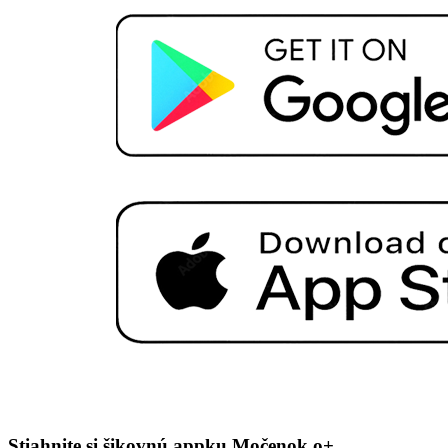
Stiahnite si šikovnú appku Močenok o+