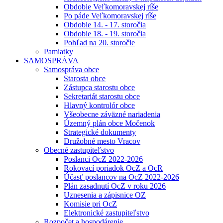
Obdobie Veľkomoravskej ríše
Po páde Veľkomoravskej ríše
Obdobie 14. - 17. storočia
Obdobie 18. - 19. storočia
Pohľad na 20. storočie
Pamiatky
SAMOSPRÁVA
Samospráva obce
Starosta obce
Zástupca starostu obce
Sekretariát starostu obce
Hlavný kontrolór obce
Všeobecne záväzné nariadenia
Územný plán obce Močenok
Strategické dokumenty
Družobné mesto Vracov
Obecné zastupiteľstvo
Poslanci OcZ 2022-2026
Rokovací poriadok OcZ a OcR
Účasť poslancov na OcZ 2022-2026
Plán zasadnutí OcZ v roku 2026
Uznesenia a zápisnice OZ
Komisie pri OcZ
Elektronické zastupiteľstvo
Rozpočet a hospodárenie