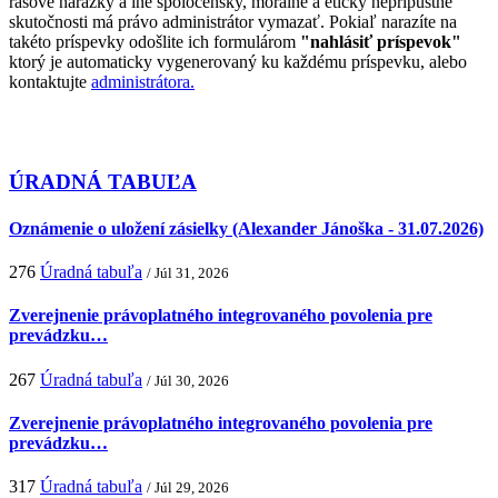
rasové narážky a iné spoločensky, morálne a eticky neprípustné
skutočnosti má právo administrátor vymazať. Pokiaľ narazíte na
takéto príspevky odošlite ich formulárom
"nahlásiť príspevok"
ktorý je automaticky vygenerovaný ku každému príspevku, alebo
kontaktujte
administrátora.
ÚRADNÁ TABUĽA
Oznámenie o uložení zásielky (Alexander Jánoška - 31.07.2026)
276
Úradná tabuľa
/ Júl 31, 2026
Zverejnenie právoplatného integrovaného povolenia pre
prevádzku…
267
Úradná tabuľa
/ Júl 30, 2026
Zverejnenie právoplatného integrovaného povolenia pre
prevádzku…
317
Úradná tabuľa
/ Júl 29, 2026