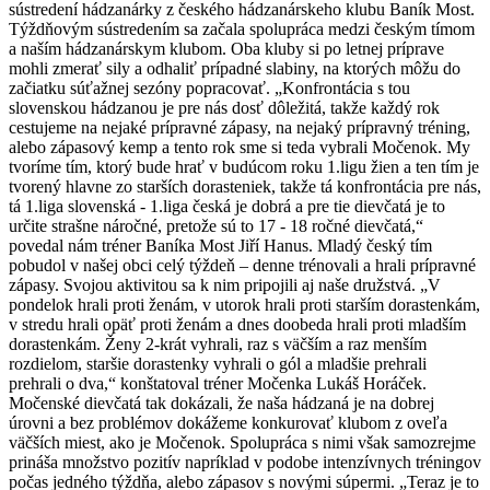
sústredení hádzanárky z českého hádzanárskeho klubu Baník Most.
Týždňovým sústredením sa začala spolupráca medzi českým tímom
a naším hádzanárskym klubom. Oba kluby si po letnej príprave
mohli zmerať sily a odhaliť prípadné slabiny, na ktorých môžu do
začiatku súťažnej sezóny popracovať. „Konfrontácia s tou
slovenskou hádzanou je pre nás dosť dôležitá, takže každý rok
cestujeme na nejaké prípravné zápasy, na nejaký prípravný tréning,
alebo zápasový kemp a tento rok sme si teda vybrali Močenok. My
tvoríme tím, ktorý bude hrať v budúcom roku 1.ligu žien a ten tím je
tvorený hlavne zo starších dorasteniek, takže tá konfrontácia pre nás,
tá 1.liga slovenská - 1.liga česká je dobrá a pre tie dievčatá je to
určite strašne náročné, pretože sú to 17 - 18 ročné dievčatá,“
povedal nám tréner Baníka Most Jiří Hanus. Mladý český tím
pobudol v našej obci celý týždeň – denne trénovali a hrali prípravné
zápasy. Svojou aktivitou sa k nim pripojili aj naše družstvá. „V
pondelok hrali proti ženám, v utorok hrali proti starším dorastenkám,
v stredu hrali opäť proti ženám a dnes doobeda hrali proti mladším
dorastenkám. Ženy 2-krát vyhrali, raz s väčším a raz menším
rozdielom, staršie dorastenky vyhrali o gól a mladšie prehrali
prehrali o dva,“ konštatoval tréner Močenka Lukáš Horáček.
Močenské dievčatá tak dokázali, že naša hádzaná je na dobrej
úrovni a bez problémov dokážeme konkurovať klubom z oveľa
väčších miest, ako je Močenok. Spolupráca s nimi však samozrejme
prináša množstvo pozitív napríklad v podobe intenzívnych tréningov
počas jedného týždňa, alebo zápasov s novými súpermi. „Teraz je to