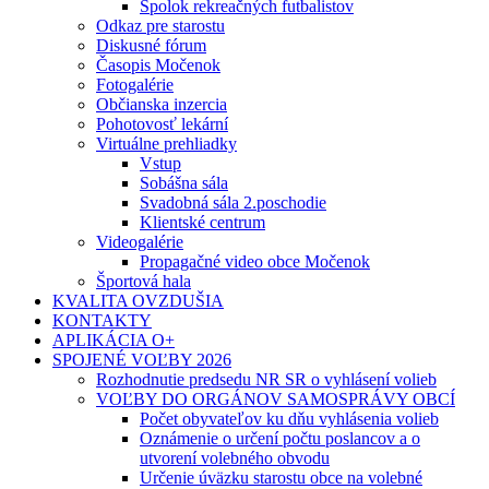
Spolok rekreačných futbalistov
Odkaz pre starostu
Diskusné fórum
Časopis Močenok
Fotogalérie
Občianska inzercia
Pohotovosť lekární
Virtuálne prehliadky
Vstup
Sobášna sála
Svadobná sála 2.poschodie
Klientské centrum
Videogalérie
Propagačné video obce Močenok
Športová hala
KVALITA OVZDUŠIA
KONTAKTY
APLIKÁCIA O+
SPOJENÉ VOĽBY 2026
Rozhodnutie predsedu NR SR o vyhlásení volieb
VOĽBY DO ORGÁNOV SAMOSPRÁVY OBCÍ
Počet obyvateľov ku dňu vyhlásenia volieb
Oznámenie o určení počtu poslancov a o
utvorení volebného obvodu
Určenie úväzku starostu obce na volebné