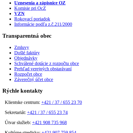
Uznesenia a zápisnice OZ
Komisie pri OcZ
VZN
Rokovací poriadok
Informácie podľa z.č.211/2000
Transparentná obec
Zmluvy
Došlé faktúry
Objednávky
Schválené dotácie z rozpočtu obce
Prehľad verejných obstarávaní
Rozpočet obce
Záverečný účet obce
Rýchle kontakty
Klientske centrum:
+421 / 37 / 655 23 70
Sekretariát:
+421 / 37 / 655 23 74
Útvar služieb:
+421 908 735 968
Kultúrne stredisko:
+421 907 759 854