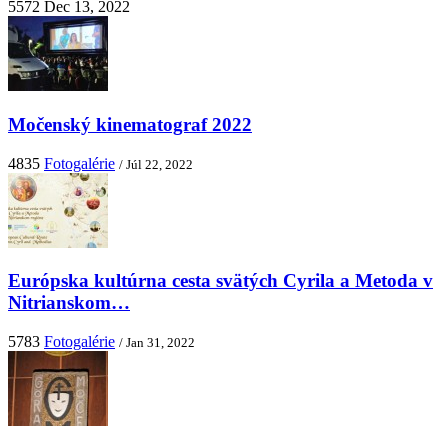
5572
Dec 13, 2022
Močenský kinematograf 2022
4835
Fotogalérie
/ Júl 22, 2022
Európska kultúrna cesta svätých Cyrila a Metoda v
Nitrianskom…
5783
Fotogalérie
/ Jan 31, 2022