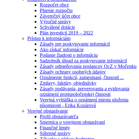
Rozpočet obce
Plnenie rozpočtu
Záverečný účet obce
Výročné správy
Schválené dotácie
Plán investícií 2019 – 2022
Prístup k informáciám
Zásady pre poskytovanie informácií
Ako získať informácie
Podanie žiadosti o informáciu
Sadzobník úhrad za poskytovanie informácií
Zásady odmeňovania poslancov OcZ v Močenku
Zásady ochrany osobných údajov
Oznámenie funkcií, zamestnaní, činností ...
Zmluvy, faktúry, objednávky
Zásady podávania, preverovania a evidovania
oznámení protispoločenskej činnosti
Verejná vyhláška o oznámení miesta uloženia
písomnosti - Erika Kozárová
Verejné obstarávanie
Profil obstarávateľa
Smernica o verejnom obstarávaní
Finančné limity
Súhrnné správy
Zákazky s nízkou hodnotou