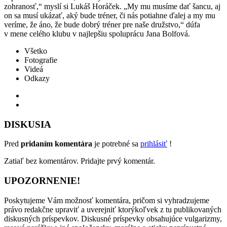
zohranosť,“ myslí si Lukáš Horáček. „My mu musíme dať šancu, aj
on sa musí ukázať, aký bude tréner, či nás potiahne ďalej a my mu
veríme, že áno, že bude dobrý tréner pre naše družstvo,“ dúfa
v mene celého klubu v najlepšiu spoluprácu Jana Bolfová.
Všetko
Fotografie
Videá
Odkazy
DISKUSIA
Pred
pridaním komentára
je potrebné sa
prihlásiť
!
Zatiaľ bez komentárov. Pridajte prvý komentár.
UPOZORNENIE!
Poskytujeme Vám možnosť komentára, pričom si vyhradzujeme
právo redakčne upraviť a uverejniť ktorýkoľvek z tu publikovaných
diskusných príspevkov. Diskusné príspevky obsahujúce vulgarizmy,