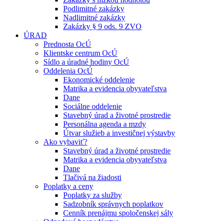
Podlimitné zakázky
Nadlimitné zakázky
Zakázky § 9 ods. 9 ZVO
ÚRAD
Prednosta OcÚ
Klientske centrum OcÚ
Sídlo a úradné hodiny OcÚ
Oddelenia OcÚ
Ekonomické oddelenie
Matrika a evidencia obyvateľstva
Dane
Sociálne oddelenie
Stavebný úrad a životné prostredie
Personálna agenda a mzdy
Útvar služieb a investičnej výstavby
Ako vybaviť?
Stavebný úrad a životné prostredie
Matrika a evidencia obyvateľstva
Dane
Tlačivá na žiadosti
Poplatky a ceny
Poplatky za služby
Sadzobník správnych poplatkov
Cenník prenájmu spoločenskej sály