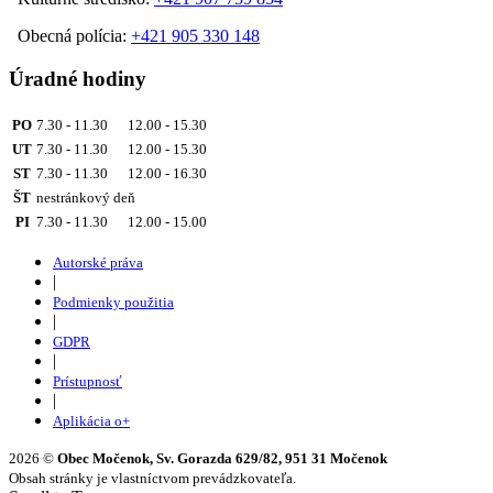
Obecná polícia:
+421 905 330 148
Úradné hodiny
PO
7.30 - 11.30 12.00 - 15.30
UT
7.30 - 11.30 12.00 - 15.30
ST
7.30 - 11.30 12.00 - 16.30
ŠT
nestránkový deň
PI
7.30 - 11.30 12.00 - 15.00
Autorské práva
|
Podmienky použitia
|
GDPR
|
Prístupnosť
|
Aplikácia o+
2026 ©
Obec Močenok, Sv. Gorazda 629/82, 951 31 Močenok
Obsah stránky je vlastníctvom prevádzkovateľa.