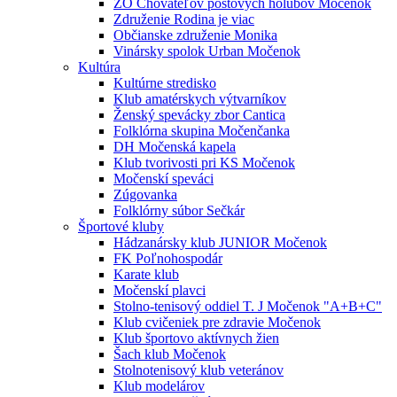
ZO Chovateľov poštových holubov Močenok
Združenie Rodina je viac
Občianske združenie Monika
Vinársky spolok Urban Močenok
Kultúra
Kultúrne stredisko
Klub amatérskych výtvarníkov
Ženský spevácky zbor Cantica
Folklórna skupina Močenčanka
DH Močenská kapela
Klub tvorivosti pri KS Močenok
Močenskí speváci
Zúgovanka
Folklórny súbor Sečkár
Športové kluby
Hádzanársky klub JUNIOR Močenok
FK Poľnohospodár
Karate klub
Močenskí plavci
Stolno-tenisový oddiel T. J Močenok "A+B+C"
Klub cvičeniek pre zdravie Močenok
Klub športovo aktívnych žien
Šach klub Močenok
Stolnotenisový klub veteránov
Klub modelárov