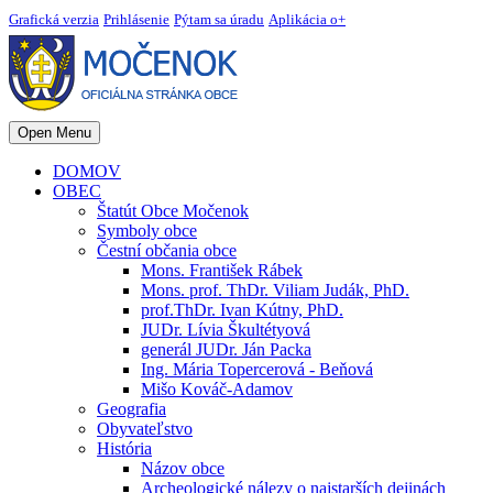
Grafická verzia
Prihlásenie
Pýtam sa úradu
Aplikácia o+
Open Menu
DOMOV
OBEC
Štatút Obce Močenok
Symboly obce
Čestní občania obce
Mons. František Rábek
Mons. prof. ThDr. Viliam Judák, PhD.
prof.ThDr. Ivan Kútny, PhD.
JUDr. Lívia Škultétyová
generál JUDr. Ján Packa
Ing. Mária Topercerová - Beňová
Mišo Kováč-Adamov
Geografia
Obyvateľstvo
História
Názov obce
Archeologické nálezy o najstarších dejinách