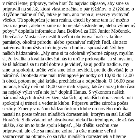
v rámci letnej prípravy, treba hrať čo najviac zápasov, aby sme sa
pripravili na súťaž, ktorá vlastne začína o pár týždňov, o 2 týždne, o
3 týždne máme súťaž, takže je tam, ano treba aj rezervy vychytať
všetko. Tá spolupráca je tam reálna, chceli by sme tam ísť možno
teraz na jeseň, alebo v zime na to nejaké sústredenie, alebo výmenný
pobyt,“ doplnila informácie Jana Bolfová za HK Junior Močenok.
Dievčatá z Mosta síce nestihli veľmi obdivovať naše sakrálne
pamiatky, okolitú prírodu, alebo spoznávať milých ľudí, ale zato
natrénovali množstvo tréningových hodín a spoznávali štýl hry
našich hádzanárok. „My sme si tu odohrali výborné zápasy, myslím
si, že kvalita a kvalita dievčat nás tu určite prekvapila. Ja si myslím,
že tá hádzaná sa tu robí dobre a je vidieť, že aj podľa tradície, my
sme tu spokojní, určite veľa sme toho nevideli, pre tie dievčatá je to
náročné. Doobeda sme mali tréningové jednotky od 10,00 do 12,00
h obed, potom nejaká krátka prechádzka a odpočinok. O 16,00 zasa
porada, každý deň od 18,00 sme mali zápasy, takže naozaj toho času
na nejaký výlet veľa nie je,“ doplnil Hanus. S výkonom našich
hádzanárskych družstiev žien, starších, aj mladších dorasteniek boli
spokojní aj tréneri a vedenie klubu. Prípravu určite zúročia počas
sezóny. Zmeny v našom hádzanárskom klube do nového ročníka
nastali na poste trénera mladších dorasteniek, ktorým sa stal Lukáš
Horáček. S dievčatami už absolvoval niekoľko tréningov, ale až čas
ukáže, ako im to bude spolu klapať. „Na ďalšiu sezónu sme
pripravení, ale ešte sa musíme zohrať a ešte musíme veľmi
zapracovať na obrane, čo sa týka mladších dorasteniek a hlavne