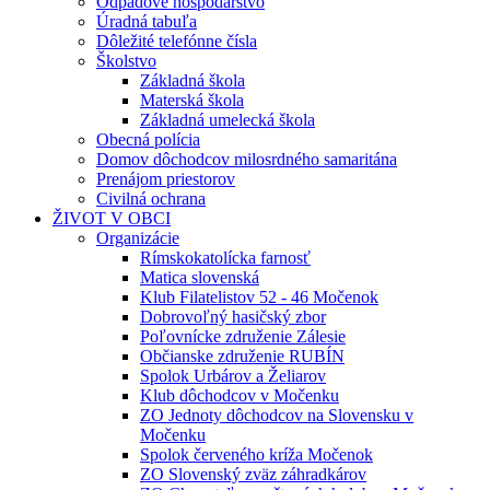
Odpadové hospodárstvo
Úradná tabuľa
Dôležité telefónne čísla
Školstvo
Základná škola
Materská škola
Základná umelecká škola
Obecná polícia
Domov dôchodcov milosrdného samaritána
Prenájom priestorov
Civilná ochrana
ŽIVOT V OBCI
Organizácie
Rímskokatolícka farnosť
Matica slovenská
Klub Filatelistov 52 - 46 Močenok
Dobrovoľný hasičský zbor
Poľovnícke združenie Zálesie
Občianske združenie RUBÍN
Spolok Urbárov a Želiarov
Klub dôchodcov v Močenku
ZO Jednoty dôchodcov na Slovensku v
Močenku
Spolok červeného kríža Močenok
ZO Slovenský zväz záhradkárov