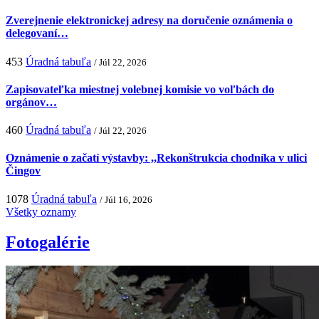
Zverejnenie elektronickej adresy na doručenie oznámenia o
delegovaní…
453
Úradná tabuľa
/ Júl 22, 2026
Zapisovateľka miestnej volebnej komisie vo voľbách do
orgánov…
460
Úradná tabuľa
/ Júl 22, 2026
Oznámenie o začatí výstavby: ,,Rekonštrukcia chodníka v ulici
Čingov
1078
Úradná tabuľa
/ Júl 16, 2026
Všetky oznamy
Fotogalérie