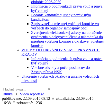
obdobie 2026-2030
Informácia o podmienkach práva voliť a práva
byť volený
Podanie kandidátnej listiny nezávislým
kandidátom
Zapisovateľka miestnej volebnej komisie vo
voľbách do orgánov samospráv obcí
Zverejnenie elektronickej adresy na doručenie
oznámenia o delegovaní člena a náhradníka do
miestnej volebnej komisie a okrskovej volebnej
komisie
VOĽBY DO ORGÁNOV SAMOSPRÁVNYCH
KRAJOV
Informácia o podmienkach práva voliť a práva
byť volený
Volebné obvody a počet poslancov do
Zastupiteľstva NSK
Utvorenie volebných okrskov a určenie volebných
miestností
×
Titulka
>
Video reportáže
publikované: 22.09.2015 08:12 // aktualizácia: 23.09.2015
16:38 // zobrazené: 1236